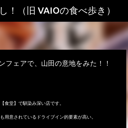
スキップしてメイン コンテンツに移動
！（旧 VAIOの食べ歩き）
ンフェアで、山田の意地をみた！！
【食堂】で馴染み深い店です。
も用意されているドライブイン的要素が高い。