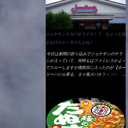
なんて見慣れないからねぇ～（コストがかか
ペディアから・・・そうだろうな～笑 電子
る） 袋の裏側を見ると、韮とか卵の用意を
レンジで弱めのワット（小生は500Wで3分
勧めている。 それなばらと冷蔵庫にあっ
程度）温めてテーブルへ これ店舗の調理場
た、黒豆モヤシ・韮・生卵を用意しました。
で、製造しているけど考えるに大き目のオー
まず鍋1で湯を沸かし、麺を茹でる！ 小鍋
ブン皿で焼いて、大凡の目安で小分けにして
ジョナサンでガパオライス！？ ちょっと試
で別に湯を沸かし卵を溶きながら投入～ 次
いるようで、パックをよーく見たら表面のチ
にモヤシを入れて、粉末スープを投入！！
さなけりゃ～ダメだよね！
ーズの乗り具合に結構な差が出ていた・・・
それと韮の根本の固い部分もね！ 麺が茹で
チーズに焦げ目が付いているのを、しっかり
今日は新聞の折り込みでジョナサンのチラ
上がったら、丼へ入れてから小鍋のスープを
確認し買うことをオススメします。（取り分
シが入っていて、何時もはファミレスかよ～
丼の中へ 最後に小鍋の具を上にかけ、韮の
け量にも若干有り差がでてるだろう） 早速
でスルーしますが偶然目に入ったのが【ホー
葉の部分をドサッと乗せて調味油を入れて完
タバスコを振りかけて食べてみると・・・結
リーバジル香る、タイ風ガパオライス特得ク
成です。 どうでしょう？ 見た目 Goodデ
構美味しいよ！ 久しぶりだな～ホワイトソ
ーポン】です。 これが通常だと税込989円
ザイン賞じゃない！？ 笑 マルタイのHPを
ースとマカロニの絡まった食感・・・懐かし
→769円になるのか！？ 弱いんだよナァ
見ると・・・（引用） めんは、ノンフラ
い～ 今回ダイソーのカレー用のスプーンを
～ それに使用期限は6/15迄となってい
イ・ノンスチーム製法で仕上げた、生めんに
使ってみたら、これが凄くうまくすくえるん
て・・・今日じゃん！！ そこで近くのお店
近い風味のストレートめんです。 豚の旨味
だよねぇ～（このスプーン当たりだね） 今
へ・・・・ モーニング以外の通常メニュー
に数種類の唐辛子、ニンニクを加えた辛さと
回新作のグラタンを頂きましたが、まずまず
は、10:30以降に提供されるので10:40頃に店
コクが凝縮された醤油ベースのスープです。
の美味しさとダイソーのカレースプーンの。
内へ 私は基本的、どの店に行っても同じメ
調味油に赤ラー油とごま油を使用することに
すくい上げ力の良さを再度認識できました。