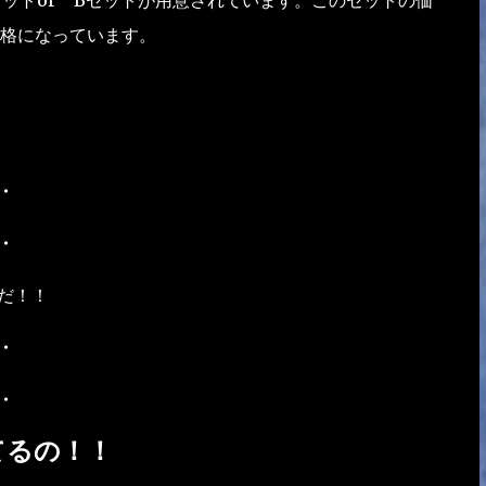
格になっています。
・
・
だ！！
・
・
てるの！！