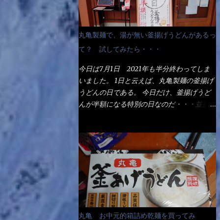
丸亀製麺で、湯が無い釜揚げうどんがあるっ
て？ 試してみたら・・・
今日は7月1日 2021年も半分終わってしま
いました。 1日と云えば、丸亀製麺の釜揚げ
うどんの日である。 今日だけ、釜揚げうど
んが半額になる特別の日なのだ・・・並盛
290円→140円になるんだよ。大400円だっ
て200円になるんだゾ！ でも今日は試した
いことが2つある！ 1つめは釜揚げうどんの
湯が無い注文が通るか？ 釜揚げうどんは、
木の桶に茹で湯と共に＜うどん＞が泳いでる
～ でもコレって食べきるまで湯に浸かって
いるわけで、最初と最後では麺の固さという
かコシが違う！ だったら湯なんか要らない
じゃん！ 茹で上げ直後の麺だけいいよ！と
丸亀 お中元的箱詰め乾麺を買ってみ