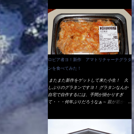
ょう。 早速1袋を大釜で茹で～ ハイ、約15分
だ！ これです。 当時1,000円税込だった
でもインスタント袋麺と云えば、四角い形状
ほど茹で上げた状態です。 当家には、高齢
が・・・今も変わらないと思うけど・・・
になった乾麺が普通でしょう。マルタイでは
者がいるので少し柔らかく・・・ 茹で上が
これが出てくると、カウンター中からOH～
＜棒状＞なのです。 素麺や日本蕎麦などの
った饂飩は、お店の饂飩に比べ＜細い＞で
と声が飛ぶ！ 写真は、キャベツ少なめでお
乾麺と一緒ですね！ そんなマルタイ棒状ラ
す。 どちらかと云えば、稲庭饂飩的な太さ
願いしています。 皿のサイズは、直径30cm
ーメンを、OKストアで見かけ思わず手に取
ですね。 さてこれを、どの様に食べるか？
ほどあります。 そこにドカ盛のキャベツと
って買い物篭へ 坦々まぜそばと＜数量限定
長葱無かったので、玉葱を刻んで八王子ラー
御飯にカレーがかかっています。 カレーは
＞宮崎辛麺風ラーメン オーッといきなり私
メン風月見つけうどん！ 冷やし釜あげうど
辛く無く、食べやすいタイプです。 それじ
の胃袋をグサッと・・・・ 棒状インスタン
ん～です。 ラーメン丼に、冷水を軽く張っ
ロピア者ヨ！新作 アマトリチャーナグラタ
ゃ～カツは、ハムカツ程度の薄さだろう？と
トラーメンのデビューが決まりました。
て饂飩を盛り付け、お椀に昆布出汁つゆと長
思われるかもしれないが・・・違う！ チャ
ンを食べてみた！
か・ら・め・ん・辛麺！ 宮崎辛麺はチャル
葱に山葵です。 これでツルツル～と頂きま
ーンとした厚さのあるトンカツです。 それ
メラや日清からも出されている、辛口のラー
した。 良いじゃないか～...
またまた新作をゲットして来た小生！ 久
も揚げたての熱々です。 これを難なく完食
メンじゃん！！ 酸っぱくしたら、酸辣湯
しぶりのグラタンですヨ！ グラタンなんか
出来なければ、漢では無い！と云っても過言
麺？なんてね。 よし今日のサラメシは、宮
自宅で自作するには、手間が掛かりすぎ
ではないだろう。 この他も、兎に角ボリュ
崎辛麺にしよう！ それではまず袋を開ける
て・・・何年ぶりだろうなぁ～ 親が若かり
ーム満点で＜薄カツ＞と呼ばれるメニュー
と・・・ なんだか紙に巻かれた棒状の麺が
し頃、偶に作っていたなぁ～ アマトリチャ
は、トンカツが2枚重ねて出てくるだ！ 1枚
二束、調味油と粉末スープ！ やはり見慣れ
ーナ？ 何だそれ？？調べると、イタリア語
が薄いから、2枚乗せにしたらしいけ
ない姿・・・何だかチョッと高級感的
らしくパスタソースだって～ トマトソース
ど・・・
な・・・だって透明なトレイに並んだ棒状麺
らしいですよ！ 何処からの情報？ ウィキ