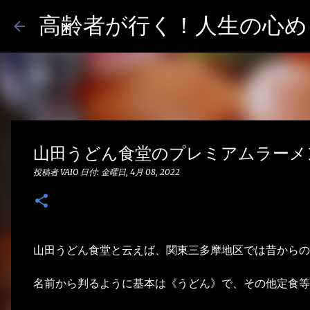
高齢者が行く！人生の心めし
山田うどん食堂のプレミアムラーメ
投稿者
VAIO
日付:
金曜日, 4月 08, 2022
山田うどん食堂と云えば、関東三多摩地区では昔からの
名前から判るように基本は《うどん》で、その他定食等