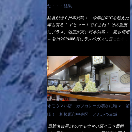
なるでしょう。 事前にググって調べたら、
た・・・結果
やっぱり＜湯無し＞注文は、裏注文方法とし
てあるらしい。 それと店員によっては、理
猛暑が続く日本列島！ 今年は41℃を超えた
解出来ない者も居るらしい云う事。 そこで
年も有る！ ドヒャー！ですよね！ その温度
ランチ混雑前に、行くのが店への配慮でもあ
にプラス、湿度が高い日本列島～ 熱さ倍増
る。 11:20 店内に入り・・・『釜揚げうど
～ 私は2016年6月にラスベガスに云った事が
ん得を湯ナシで！』と注文したら、近場にい
有るが・・・確かに暑いよ！ でもベタベタ
たオッサン店員はキョトンとした顔『湯な
感は無いし、美人も多かった！（これは関係
し？』（これだ全く理解していないな） す
無いね） 処で今日は何だ！？これです。 丸
ると茹で方の若い女性店員が『いい！い
亀 釜あげうどん！ 日本には、お中元とお
い！！』とオッサンを向こうへやった。 で
歳暮という古来からの風習がある。 お中元
サッサと、木桶を用意してうどんだけ入れて
は、丁度お盆の夏場に日頃お世話になってい
出して来ました。 な～るほど、この事
る方への＜ご挨拶＞としての贈り物の習慣で
か・・・ で今日の2021年後半1回目のサラメ
す。 今では、大分廃れてしまっているか
シです。 見事に木桶には湯が入っていな
と・・・小生もお中元やお歳暮など送った事
オモウマい店 カツカレーの凄さに唯々 驚
い、UDONだけです。 しかし、この木桶デ
は無い！（キッパリ） まぁ～この慣習が残
カイなぁ～ 試したいこと残りの1つが＜得＞
嘆！ 相模原市中央区 とんかつ赤城
っているのは、官公庁や超大手企業戦士（昇
サイズを食べられるか？である。 前回も、
進目的）などの世界でしょう。 要は、ゴマ
最近名古屋TVのオモウマい店と云う番組
大しか食べていないからね、得がどれくらい
スリ・・・てな感じかな。 丸亀製麺と云え