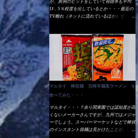
が、異例のヒットをしていて視聴率も平均
の満腹度になるのか？ この得サイズの木桶
ば、大阪誕生→全国区（北海道と沖縄は？）
13．5％程度を出しているとか・・・最近の
は、銭湯で使う洗い桶サイズだなぁ～ この
へ広がった、讃岐饂飩チェーン店大手といっ
TV離れ（ネットに流れているほか）で、こ
木桶サイズに、満々と湯が注がれていたら食
ても過言では無いでしょう。 各店舗で、毎
の数字を出すのは凄いと思う。 相模原市に
べ進むうちに、麺が伸びてしまうだろう。
日饂飩を打っているので饂飩好きの方には店
もあるのか？ と過去を思い出したら・・・
これなら茹で上がった直後のままで、食べ進
舗に寄って違う！と云う人も居るらしい・・
あった！ とんかつ赤城！ 老齢の女性がメ
められるじゃないか！ 別皿で、葱と天かす
そんな大手讃岐饂飩チェーン店と関係がある
インで調理場を仕切、老齢の男性が脇をサポ
を満タンに用意して、山葵も2つ。 それに湯
のか？ 箱詰め乾麺！ このパッケージから
ートし最近は若い女性がオーダーや片付けを
が無い利点として、汁が薄まらない！ これ
すれば、間違いなく贈答用目的でしょう。
担当している。 まずはこれを見て欲しい！
だよ、これ！！ 湯があると、うどんと共に
そんな贈答用箱詰め饂飩・・・またもやメガ
カウンターに置かれた＜お皿＞である。 直
汁の方へ湯までも入ってしまう。つまりラー
ドンキで発見し購入！ 中身は、この様な状
ぐに気づいたでしょう！ 何かキャベツが山
メンの麺にスープが絡む現象ですな。 結
態です。 乾麺の束が6束／一パックになって
じゃないか！？ ハイ、山です。 これが標
局、伸びずに汁も薄らむこともなく・・最後
マルタイ 棒状麺 宮崎辛麺風ラーメン を
おり、それが3袋入りです。 18束入りという
準なのです。 普通のとんかつ屋のキャベツ
の方で＜だし汁＞を少し追加しました。 腹
わけですね！900ｇの容量となり、1束／50
食べてみた・・・
と比べたら、10人前ほどあるか？ 値段的に
イッパイだけど、得サイズは全てお腹の中へ
ｇです。 実売は、楽天で1980円・・・
は、メイン（主流は1,000超）＋定食セット
収まったし満足達成度100％ 苦しいと云う事
マルタイ・・・？余り関東圏では認知度が高
Amazonで1280円と云った感じです。 で私
350円程と値段的には、それ程では安い訳で
も無いな！ まだ鶏天1個位は入りそうだ
くないメーカーさんですが、九州ではメジャ
は幾らで、メガドンキでゲットしたかって？
も無いが、客足が絶えない人気店である。
ね。 と云う事で、今回＜釜揚げうどんの湯
ーでしょう。スーパーマーケットなどで棒状
それは非常に言いづらい・・・色々と各方面
そんなメニューのなかで、リーズナブルで頂
無し＞を試したら、確...
のインスタント袋麺は見かけたことが、1度
へ忖度して、激安だったとだけ申し上げまし
ける＜映え＞るメニューが＜カツカレー＞
や2度はあるでしょう。 日本国内やアジア圏