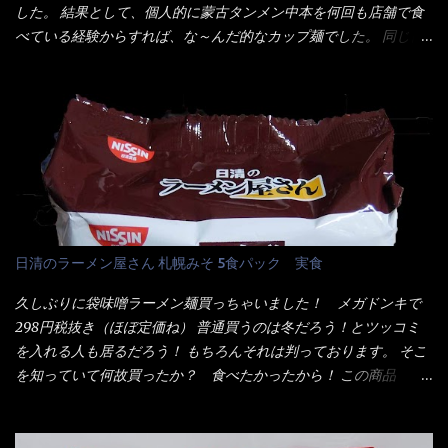
ミンE)、クチナシ色素、ベニコウジ色素、香料、ビタミンB2、ビ
した。 結果として、個人的に蒙古タンメン中本を何回も店舗で食
く...
タミンB1、香辛料抽出物、 カロチン色素 、(一部にえび・小麦・
べている経験からすれば、な～んだ的なカップ麺でした。 同じ日
そば・卵・乳成分・大豆・豚肉・やまいも・ゼラチンを含む) ★ご
清食品から、昨年に続き2021年も再発売されたカップヌードル激
つ盛り 天ぷらそば 油揚げめん(小麦粉(国内製造)、そば粉、植物
辛味噌と、どちらが旨辛なんだ！？ 比較して見よう～企画を思
油脂、植物性たん白、食塩、とろろ芋、卵白)、かやく(小えびてん
いつきました。 見た目は、炎のシルエットが辛さを醸し出してい
ぷら)、添付調味料(砂糖、食塩、しょうゆ、魚介エキス、たん白加
る・・・ でもパッケージに惑わされてはいけない！！ 私はペ
水分解物、ねぎ、香辛料、 植物油 、香味油脂)／加工でん粉、調味
ヤングの【獄激辛焼きそば】を完食した漢だ。 その後の獄激辛カ
料(アミノ酸等)、炭酸カルシウム、カラメル色素、リン酸塩
レーもな！ 今回、カップヌードル激辛味噌はカップに敢えて辛
(Na)、増粘多糖類、レシチン、酸化防止剤(ビタミンE)、クチナシ
さレベルが記載されている。 それはレベル5！ 日清としては最上
色素、香料、ベニコウジ色素、ビタミンB2、ビタミンB1、香辛料
位の辛さと云っている訳だ。 昨年モデルも食べてはいるけど、1年
抽出物、(一部にえび・小麦・そば・卵・ さば ・大豆・豚肉・やま
も経つと記憶の彼方に・・・いや歳だから記憶力が、どうのこう
日清のラーメン屋さん 札幌みそ 5食パック 実食
いも・ゼラチンを含む) 材料から見れば、緑のたぬきの方が蒲鉾が
のではない。 記憶に残るだけのインパクトに欠けている商品と
入っている！ あの半円形のヤツね！ それとカロチン色素・・・
云う事（当時） 開封すると・・・ 小袋なんてありゃしない！ カ
久しぶりに袋味噌ラーメン麺買っちゃいました！ メガドンキで
さば！？ さばって鯖か？？ サバ読んでないか？？ ■カロリー
ップヌードルは基本蓋開けて、熱湯を注ぐだけで出来る！それが
298円税抜き（ほぼ定価ね） 普通買うのは冬だろう！とツッコミ
比較 緑のたぬき ...
デビュー時からの最大のポイント。 だから粉末スープの具も全
を入れる人も居るだろう！ もちろんそれは判っております。 そこ
部カップの中でカオス状態。 これ特に縦型Bigカップだと、スー
を知っていて何故買ったか？ 食べたかったから！ この商品
プが沈殿するのよねぇ～ だから毎度、ホワイトカップを別に用
2019/6/3にリニューアル販売しているらしくてね！ 麺もスープ
意！ 3分待つのだゾ！ チェルシー！！ OK？ は～い こうな
も。北海道こだわりで全面改良らしい・・・そうと知ったら食べ
りました～ 熱湯によりカップ内に対流が起こり、表層が泡立っ
てみないといけないじゃん！（知るのが遅い） リニューアル前の