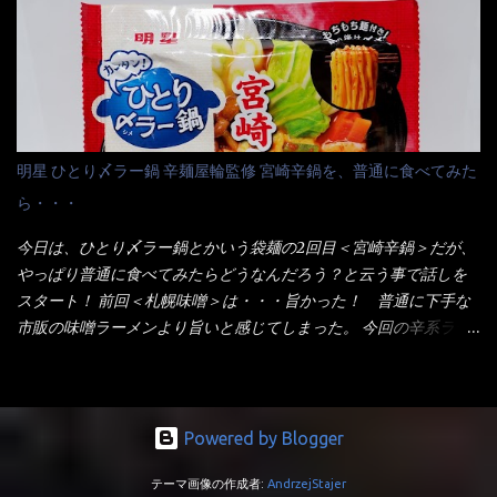
ている～ 隣に用意したのが、ホワイトカップ丼型です。 こちら
は食べた事あるのよ！でもここ数年は、カップ麺の方が話題性も
へ内容物を全て移すのと同時に、スープも満遍なく全体に行き渡
品揃えも上じゃん！ だって話題性の無いのを食べても・・・しょ
させる。 箸で麺から移動させ、具とスープは最後に移すとこうな
うが無いじゃん！ 日本で話題性が無いのに、外国の人には尚更ね
りました。 良い感じではないか！ やはり一部粉末スープが縦型
ぇ～ 袋麺と云えば【サッポロ一番】と云われる程だが、10年位前
カップの壁面に残っていたので、ぜーんぶ箸等で落としてホワイ
に革新的な袋麺が出た！ それは『マルちゃん正麺』と云われる商
トカップへ。 まずは麺を見ると、カップヌードルとしては太く平
品！！ 生麺感覚～と大御所俳優の役所広司を起用したCMで一躍
明星 ひとり〆ラー鍋 辛麺屋輪監修 宮崎辛鍋を、普通に食べてみた
打ちで縮れてます。 ■蒙古タンメン中本の麺 蒙古タンメンの方
有名になりTOPに・・・その後ライバルとして日清から【ラ王】
ら・・・
は、やはり太く平打ちですが麺の厚みがあるような・・・ 食感
がリリース！つまり今回の【日清のラーメン屋さん】は、袋麺と
は、どちらも柔らかいと感じは同じ。 湯に戻りやすい特性が強
しては廉価版のポジション・・・ 事実ラ王は、HPでは別扱い！
今日は、ひとり〆ラー鍋とかいう袋麺の2回目＜宮崎辛鍋＞だが、
いのね。 箸で持ち上げた状態は・・・ ■カップヌードル激辛味噌 ■
本品なんか出前一丁などと一緒くたの扱い。 袋麺はスープは粉末
やっぱり普通に食べてみたらどうなんだろう？と云う事で話しを
蒙古タンメン中本カップ どちらも箸で持ち上げた感じは、重
スープが主流でしょう！？だから味は・・・イマイチ（小生感
スタート！ 前回＜札幌味噌＞は・・・旨かった！ 普通に下手な
い！ そう湯を吸って伸びたような麺と云っていいかもしれな
覚）と云うのが評価です。 正直現在のインスタント麺では、最先
市販の味噌ラーメンより旨いと感じてしまった。 今回の辛系ラー
い。 多分麺は、厚みとストレートか...
端の麺と味はカップ麺と云えるでしょう。 もち麺は、油揚げ麺な
メンは、宮崎辛麺！！ これはどうなんだろう？ メーカーHPを見
んて・・・フリーズドライですよ！ ラ王味噌はカロリー
ると・・・ 家庭での再現が難しい人気ラーメン店の味を楽しめる
332kcal！ ラーメン屋さん札幌みそは393kcal！！ 60kcalも違う
おひとり用鍋の素です。辛麺屋輪をイメージした唐辛子の辛みと
ヨ～ でも熊が＼買ってね！／と泣いているから・・・買いまし
旨みが染み出たスープに鍋によく合う麺が付いて〆まで楽しめま
Powered by Blogger
た。 それじゃ～食べましょうか！ トッピングは生憎とモヤシの
す。 宮崎を中心に全国に店を構える人気店。唐辛子の辛みと旨み
在庫が無いため・・・キャベツだ！鍋に湯を沸かしキャベツをボ
テーマ画像の作成者:
AndrzejStajer
が溶け出たスープと、麺にからむ粗い唐辛子がくせになる味わ