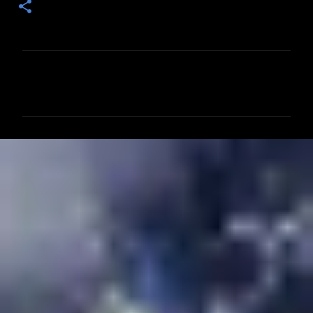
コ
メ
ン
ト