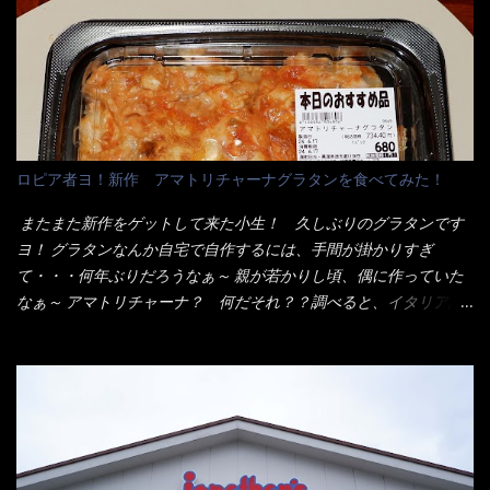
ンとした厚さのあるトンカツです。 それも揚げたての熱々です。
イ棒状ラーメンを、OKストアで見かけ思わず手に取って買い物篭
これを難なく完食出来なければ、漢では無い！と云っても過言で
へ 坦々まぜそばと＜数量限定＞宮崎辛麺風ラーメン オーッといき
はないだろう。 この他も、兎に角ボリューム満点で＜薄カツ＞と
なり私の胃袋をグサッと・・・・ 棒状インスタントラーメンの
呼ばれるメニューは、トンカツが2枚重ねて出てくるだ！ 1枚が薄
デビューが決まりました。 か・ら・め・ん・辛麺！ 宮崎辛麺は
いから、2枚乗せにしたらしいけど・・・
チャルメラや日清からも出されている、辛口のラーメンじゃ
ん！！ 酸っぱくしたら、酸辣湯麺？なんてね。 よし今日のサラ
メシは、宮崎辛麺にしよう！ それではまず袋を開けると・・・ な
ロピア者ヨ！新作 アマトリチャーナグラタンを食べてみた！
んだか紙に巻かれた棒状の麺が二束、調味油と粉末スープ！ やは
り見慣れない姿・・・何だかチョッと高級感的な・・・だって透
またまた新作をゲットして来た小生！ 久しぶりのグラタンです
明なトレイに並んだ棒状麺なんて見慣れないからねぇ～（コスト
ヨ！ グラタンなんか自宅で自作するには、手間が掛かりすぎ
がかかる） 袋の裏側を見ると、韮とか卵の用意を勧めている。
て・・・何年ぶりだろうなぁ～ 親が若かりし頃、偶に作っていた
それなばらと冷蔵庫にあった、黒豆モヤシ・韮・生卵を用意しま
なぁ～ アマトリチャーナ？ 何だそれ？？調べると、イタリア語
した。 まず鍋1で湯を沸かし、麺を茹でる！ 小鍋で別に湯を沸か
らしくパスタソースだって～ トマトソースらしいですよ！ 何処
し卵を溶きながら投入～ 次にモヤシを入れて、粉末スープを投
からの情報？ ウィキペディアから・・・そうだろうな～笑 電子
入！！ それと韮の根本の固い部分もね！ 麺が茹で上がったら、
レンジで弱めのワット（小生は500Wで3分程度）温めてテーブル
丼へ入れてから小鍋のスープを丼の中へ 最後に小鍋の具を上にか
へ これ店舗の調理場で、製造しているけど考えるに大き目のオー
け、韮の葉の部分をドサッと乗せて調味油を入れて完成です。 ど
ブン皿で焼いて、大凡の目安で小分けにしているようで、パック
うでしょう？ 見た目 Goodデザイン賞じゃない！？ 笑 マルタ
をよーく見たら表面のチーズの乗り具合に結構な差が出てい
イのHPを見ると・・・（引用） めんは、ノンフライ・ノンスチー
た・・・チーズに焦げ目が付いているのを、しっかり確認し買う