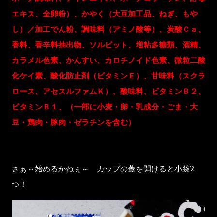
エキス、全卵粉）、かやく（大豆加工品、ねぎ、もや
し）／加工でん粉、調味料（アミノ酸等）、炭酸Ｃａ、
香料、香辛料抽出物、ソルビット、増粘多糖類、酒精、
カラメル色素、かんすい、カロチノイド色素、微粒二酸
化ケイ素、酸化防止剤（ビタミンＥ）、甘味料（スクラ
ロース、アセスルファムＫ）、酸味料、ビタミンＢ２、
ビタミンＢ１、（一部に小麦・卵・乳成分・ごま・大
豆・鶏肉・豚肉・ゼラチンを含む）
さぁ～始めるかねぇ～ カップの蓋を開けると小袋2
つ！