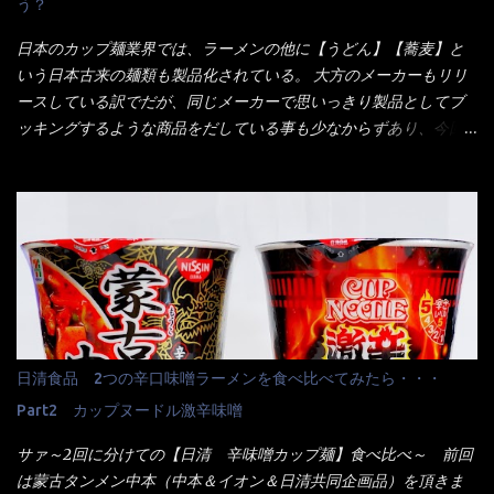
う？
くれたが、何故かタッチパネルがクーポンを受け付けない！！ 店
員さんも、アレー？といいながら私が受け付けますので・・・と
日本のカップ麺業界では、ラーメンの他に【うどん】【蕎麦】と
消えていった。 タッチパネルのやつ、安いのは嫌うんだな！？こ
いう日本古来の麺類も製品化されている。 大方のメーカーもリリ
のヤロー！ 待つ事暫し・・・10分は越えたと思うけど・・・出て
ースしている訳でだが、同じメーカーで思いっきり製品としてブ
来ました。 こちらが本日のサラメシ【ホーリーバジル香る、タイ
ッキングするような商品をだしている事も少なからずあり、今回
風ガパオライス】です。 私は、5年位前までは渋谷勤務だったので
はマルちゃんの【ごつ盛り天ぷらそば】を食べてみること
エスニックランチが多かったのよ！ 渋谷チャオタイなんて1人で良
に・・・ ※東洋水産様 写真借用致しました。 マルちゃんとの
く行きましたねぇ～ だからタイ料理屋さんには、辛味剤・酢・ナ
【そば】と云えば【緑のたぬき】という商品が、ドーンッと構え
ンプラー・砂糖などの4点セット（私はスパイスガールズと呼んで
ている訳で何故に敢えて本商品をリリースするの？ 確かに販売価
いた）が料理に必ず付いてきたものです。 でも流石にファミレ
格は、緑のたぬきの実売は108円位で、ごつ盛り天ぷらそばは98円
スでは・・・それは無いね！残念だ～ 今回はすかいらーくグルー
でした。 殆ど変わらないじゃないか！？ そこで何が違うか・・・
プで、タイ料理をどの様に再現して提供しているか？を見るだけ
メーカーHPから情報を得てみた。 ■原材料 比較（相手に含まれ
だなぁ～ 因みにガパオ＝ホーリーバジルなのです。 肉は通常チ
て居ない物質を赤色） ☆緑のたぬき 油揚げめん(小麦粉(国内製
キンが多く豚や牛もあります。 肉は挽肉みたいなミンチではな
造)、そば粉、植物油脂、植物性たん白、食塩、とろろ芋、卵白)、
日清食品 2つの辛口味噌ラーメンを食べ比べてみたら・・・
く、粗挽きの肉になるんです。 それに現地バンコクでは、卵は固
かやく(小えびてんぷら、 かまぼこ )、添付調味料(砂糖、食塩、し
焼きが本来です。 今回はほぼ全熟の目玉焼きで、これは日本風
Part2 カップヌードル激辛味噌
ょうゆ、魚介エキス、たん白加水分解物、香辛料、ねぎ、香味油
なのです。 まず頂いて見ると・・・肉はチキンで味付けは、チャ
脂)／加工でん粉、調味料(アミノ酸等)、炭酸カルシウム、カラメ
サァ～2回に分けての【日清 辛味噌カップ麺】食べ比べ～ 前回
オタイなのと比べれば薄め？ やっぱり調味料の【スパイスガール
ル色素、リン酸塩(Na)、増粘多糖類、レシチン、酸化防止剤(ビタ
は蒙古タンメン中本（中本＆イオン＆日清共同企画品）を頂きま
ズ】が必要だナァ～ 笑 私は、ブリッキーヌの粉末をよく掛け辛