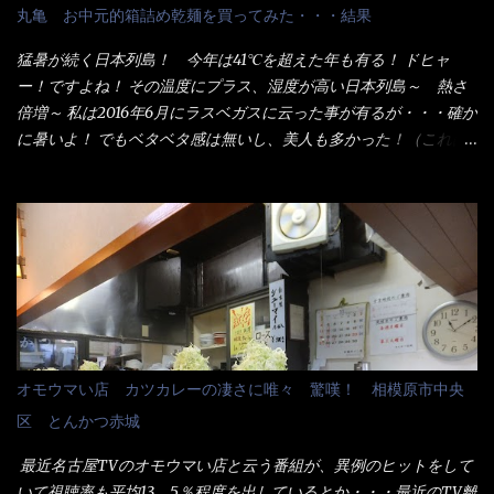
配慮でもある。 11:20 店内に入り・・・『釜揚げうどん得を湯ナ
丸亀 お中元的箱詰め乾麺を買ってみた・・・結果
シで！』と注文したら、近場にいたオッサン店員はキョトンとし
た顔『湯なし？』（これだ全く理解していないな） すると茹で方
猛暑が続く日本列島！ 今年は41℃を超えた年も有る！ ドヒャ
の若い女性店員が『いい！いい！！』とオッサンを向こうへやっ
ー！ですよね！ その温度にプラス、湿度が高い日本列島～ 熱さ
た。 でサッサと、木桶を用意してうどんだけ入れて出して来まし
倍増～ 私は2016年6月にラスベガスに云った事が有るが・・・確か
た。 な～るほど、この事か・・・ で今日の2021年後半1回目のサ
に暑いよ！ でもベタベタ感は無いし、美人も多かった！（これは
ラメシです。 見事に木桶には湯が入っていない、UDONだけで
関係無いね） 処で今日は何だ！？これです。 丸亀 釜あげうど
す。 しかし、この木桶デカイなぁ～ 試したいこと残りの1つが＜得
ん！ 日本には、お中元とお歳暮という古来からの風習がある。 お
＞サイズを食べられるか？である。 前回も、大しか食べていない
中元は、丁度お盆の夏場に日頃お世話になっている方への＜ご挨
からね、得がどれくらいの満腹度になるのか？ この得サイズの木
拶＞としての贈り物の習慣です。 今では、大分廃れてしまってい
桶は、銭湯で使う洗い桶サイズだなぁ～ この木桶サイズに、満々
るかと・・・小生もお中元やお歳暮など送った事は無い！（キッ
と湯が注がれていたら食べ進むうちに、麺が伸びてしまうだろ
パリ） まぁ～この慣習が残っているのは、官公庁や超大手企業戦
う。 これなら茹で上がった直後のままで、食べ進められるじゃな
士（昇進目的）などの世界でしょう。 要は、ゴマスリ・・・てな
いか！ 別皿で、葱と天かすを満タンに用意して、山葵も2つ。 そ
感じかな。 丸亀製麺と云えば、大阪誕生→全国区（北海道と沖縄
れに湯が無い利点として、汁が薄まらない！ これだよ、こ
は？）へ広がった、讃岐饂飩チェーン店大手といっても過言では
オモウマい店 カツカレーの凄さに唯々 驚嘆！ 相模原市中央
れ！！ 湯があると、うどんと共に汁の方へ湯までも入ってしま
無いでしょう。 各店舗で、毎日饂飩を打っているので饂飩好きの
区 とんかつ赤城
う。つまりラーメンの麺にスープが絡む現象ですな。 結局、伸び
方には店舗に寄って違う！と云う人も居るらしい・・ そんな大手
ずに汁も薄らむこともなく・・最後の方で＜だし汁＞を少し追加
讃岐饂飩チェーン店と関係があるのか？ 箱詰め乾麺！ このパッ
最近名古屋TVのオモウマい店と云う番組が、異例のヒットをして
しました。 腹イッパイだけど、得サイズは全てお腹の中へ収まっ
ケージからすれば、間違いなく贈答用目的でしょう。 そんな贈答
いて視聴率も平均13．5％程度を出しているとか・・・最近のTV離