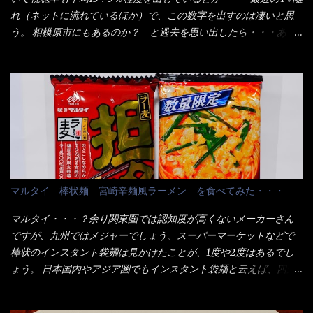
たし満足達成度100％ 苦しいと云う事も無いな！ まだ鶏天1個位
用箱詰め饂飩・・・またもやメガドンキで発見し購入！ 中身は、
れ（ネットに流れているほか）で、この数字を出すのは凄いと思
は入りそうだね。 と云う事で、今回＜釜揚げうどんの湯無し＞を
この様な状態です。 乾麺の束が6束／一パックになっており、それ
う。 相模原市にもあるのか？ と過去を思い出したら・・・あっ
試したら、確...
が3袋入りです。 18束入りというわけですね！900ｇの容量とな
た！ とんかつ赤城！ 老齢の女性がメインで調理場を仕切、老齢
り、1束／50ｇです。 実売は、楽天で1980円・・・Amazonで
の男性が脇をサポートし最近は若い女性がオーダーや片付けを担
1280円と云った感じです。 で私は幾らで、メガドンキでゲットし
当している。 まずはこれを見て欲しい！ カウンターに置かれた＜
たかって？ それは非常に言いづらい・・・色々と各方面へ忖度し
お皿＞である。 直ぐに気づいたでしょう！ 何かキャベツが山じ
て、激安だったとだけ申し上げましょう。 早速1袋を大釜で茹で～
ゃないか！？ ハイ、山です。 これが標準なのです。 普通のとん
ハイ、約15分ほど茹で上げた状態です。 当家には、高齢者がいる
かつ屋のキャベツと比べたら、10人前ほどあるか？ 値段的には、
ので少し柔らかく・・・ 茹で上がった饂飩は、お店の饂飩に比べ
メイン（主流は1,000超）＋定食セット350円程と値段的には、そ
＜細い＞です。 どちらかと云えば、稲庭饂飩的な太さですね。 さ
れ程では安い訳でも無いが、客足が絶えない人気店である。 そん
てこれを、どの様に食べるか？ 長葱無かったので、玉葱を刻んで
なメニューのなかで、リーズナブルで頂ける＜映え＞るメニュー
マルタイ 棒状麺 宮崎辛麺風ラーメン を食べてみた・・・
八王子ラーメン風月見つけうどん！ 冷やし釜あげうどん～です。
が＜カツカレー＞だ！ これです。 当時1,000円税込だった
ラーメン丼に、冷水を軽く張って饂飩を盛り付け、お椀に昆布出
が・・・今も変わらないと思うけど・・・ これが出てくると、カ
マルタイ・・・？余り関東圏では認知度が高くないメーカーさん
汁つゆと長葱に山葵です。 これでツルツル～と頂きました。 良い
ウンター中からOH～と声が飛ぶ！ 写真は、キャベツ少なめでお願
ですが、九州ではメジャーでしょう。スーパーマーケットなどで
じゃないか～...
いしています。 皿のサイズは、直径30cmほどあります。 そこに
棒状のインスタント袋麺は見かけたことが、1度や2度はあるでし
ドカ盛のキャベツと御飯にカレーがかかっています。 カレーは辛
ょう。 日本国内やアジア圏でもインスタント袋麺と云えば、四角
く無く、食べやすいタイプです。 それじゃ～カツは、ハムカツ程
い形状になった乾麺が普通でしょう。マルタイでは＜棒状＞なの
度の薄さだろう？と思われるかもしれないが・・・違う！ チャー
です。 素麺や日本蕎麦などの乾麺と一緒ですね！ そんなマルタ