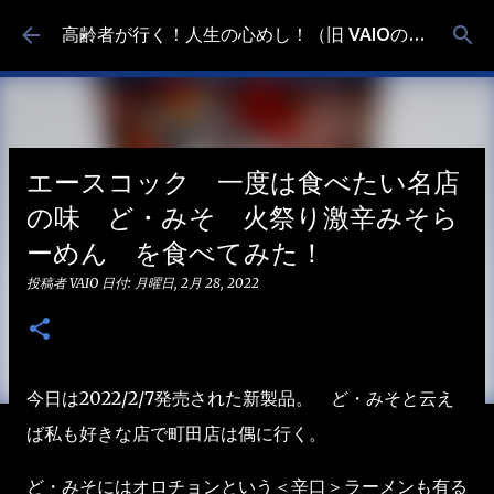
スキップしてメイン コンテンツに移動
高齢者が行く！人生の心めし！（旧 VAIOの食べ歩き）
エースコック 一度は食べたい名店
の味 ど・みそ 火祭り激辛みそら
ーめん を食べてみた！
投稿者
VAIO
日付:
月曜日, 2月 28, 2022
今日は2022/2/7発売された新製品。 ど・みそと云え
ば私も好きな店で町田店は偶に行く。
ど・みそにはオロチョンという＜辛口＞ラーメンも有る