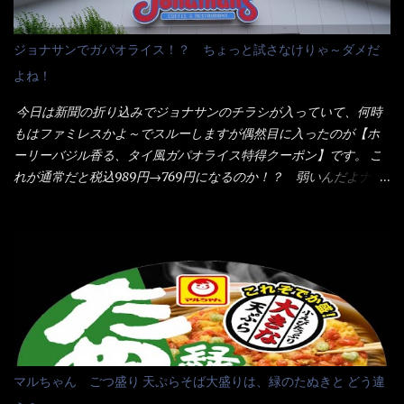
ム製法で仕上げた、生めんに近い風味のストレートめんです。 豚
ことをオススメします。（取り分け量にも若干有り差がでてるだ
の旨味に数種類の唐辛子、ニンニクを加えた辛さとコクが凝縮さ
ろう） 早速タバスコを振りかけて食べてみると・・・結構美味し
ジョナサンでガパオライス！？ ちょっと試さなけりゃ～ダメだ
れた醤油ベースのスープです。 調味油に赤ラー油とごま油を使用
いよ！ 久しぶりだな～ホワイトソースとマカロニの絡まった食
よね！
することに風味と辛さを引き立たせています。 調味油をスープ
感・・・懐かしい～ 今回ダイソーのカレー用のスプーンを使って
全体に馴染ませるために、箸で麺と具を持ち上げて・・・ ええや
みたら、これが凄くうまくすくえるんだよねぇ～（このスプーン
今日は新聞の折り込みでジョナサンのチラシが入っていて、何時
ないかぁ～ モヤシが黒豆モヤシだから細身で熱を加えてもへた
当たりだね） 今回新作のグラタンを頂きましたが、まずまずの美
もはファミレスかよ～でスルーしますが偶然目に入ったのが【ホ
りづらい！（緑豆モヤシだと太くて熱加えるとダラーっとなるん
味しさとダイソーのカレースプーンの。すくい上げ力の良さを再
ーリーバジル香る、タイ風ガパオライス特得クーポン】です。 こ
だよ） それに細ストレート麺とモヤシが良いバランスで・・・
度認識できました。
れが通常だと税込989円→769円になるのか！？ 弱いんだよナァ
韮の緑と卵の黄色も相まって・・・映える...
～ それに使用期限は6/15迄となっていて・・・今日じゃん！！
そこで近くのお店へ・・・・ モーニング以外の通常メニューは、
10:30以降に提供されるので10:40頃に店内へ 私は基本的、どの店
に行っても同じメニュー同じ味のファミレスには行きません。 最
近は、ステーキガストに試しに行ったぐらいです。（肉が喰いた
くて） しかし最近のファミレスは合理化が進み、店員さんもフロ
ア担当は2人程度しか居ないんだよねぇ～ それに注文はタッチパ
ネル！！ 凄いよなぁ～ 20年位前は、フロア担当だけでも5人は
居たと思うけど・・・ 判らず店員さんを呼ぶピンポンを・・・ク
マルちゃん ごつ盛り 天ぷらそば大盛りは、緑のたぬきと どう違
ーポンなんだけどと伝えると、丁寧にタッチパネルで～と教えて