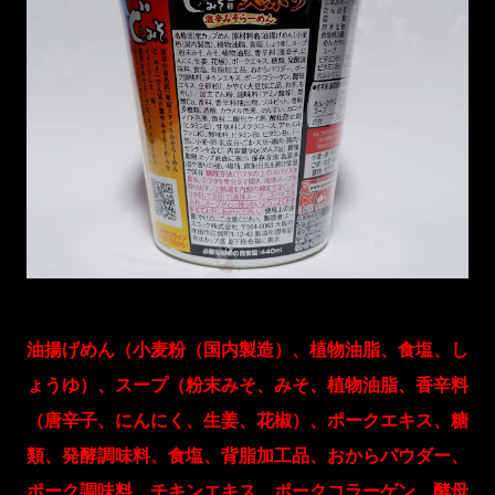
油揚げめん（小麦粉（国内製造）、植物油脂、食塩、し
ょうゆ）、スープ（粉末みそ、みそ、植物油脂、香辛料
（唐辛子、にんにく、生姜、花椒）、ポークエキス、糖
類、発酵調味料、食塩、背脂加工品、おからパウダー、
ポーク調味料、チキンエキス、ポークコラーゲン、酵母