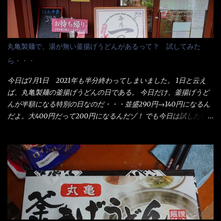
丸亀製麺で、湯が無い釜揚げうどんがあるって？ 試してみた
ら・・・
今日は7月1日 2021年も半分終わってしまいました。 1日と云え
ば、丸亀製麺の釜揚げうどんの日である。 今日だけ、釜揚げうど
んが半額になる特別の日なのだ・・・並盛290円→140円になるん
だよ。大400円だって200円になるんだゾ！ でも今日は試したい
ことが2つある！ 1つめは釜揚げうどんの湯が無い注文が通る
か？ 釜揚げうどんは、木の桶に茹で湯と共に＜うどん＞が泳い
でる～ でもコレって食べきるまで湯に浸かっているわけで、最
初と最後では麺の固さというかコシが違う！ だったら湯なんか要
らないじゃん！ 茹で上げ直後の麺だけいいよ！となるでしょ
う。 事前にググって調べたら、やっぱり＜湯無し＞注文は、裏注
文方法としてあるらしい。 それと店員によっては、理解出来ない
者も居るらしい云う事。 そこでランチ混雑前に、行くのが店への