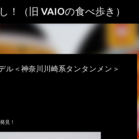
スキップしてメイン コンテンツに移動
！（旧 VAIOの食べ歩き）
デル＜神奈川川崎系タンタンメン＞
発見！