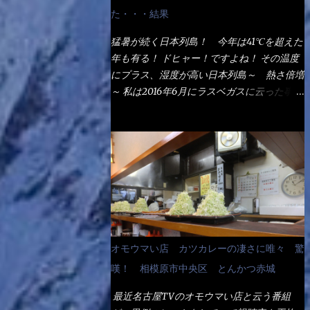
なるでしょう。 事前にググって調べたら、
た・・・結果
やっぱり＜湯無し＞注文は、裏注文方法とし
てあるらしい。 それと店員によっては、理
猛暑が続く日本列島！ 今年は41℃を超えた
解出来ない者も居るらしい云う事。 そこで
年も有る！ ドヒャー！ですよね！ その温度
ランチ混雑前に、行くのが店への配慮でもあ
にプラス、湿度が高い日本列島～ 熱さ倍増
る。 11:20 店内に入り・・・『釜揚げうど
～ 私は2016年6月にラスベガスに云った事が
ん得を湯ナシで！』と注文したら、近場にい
有るが・・・確かに暑いよ！ でもベタベタ
たオッサン店員はキョトンとした顔『湯な
感は無いし、美人も多かった！（これは関係
し？』（これだ全く理解していないな） す
無いね） 処で今日は何だ！？これです。 丸
ると茹で方の若い女性店員が『いい！い
亀 釜あげうどん！ 日本には、お中元とお
い！！』とオッサンを向こうへやった。 で
歳暮という古来からの風習がある。 お中元
サッサと、木桶を用意してうどんだけ入れて
は、丁度お盆の夏場に日頃お世話になってい
出して来ました。 な～るほど、この事
る方への＜ご挨拶＞としての贈り物の習慣で
か・・・ で今日の2021年後半1回目のサラメ
す。 今では、大分廃れてしまっているか
シです。 見事に木桶には湯が入っていな
と・・・小生もお中元やお歳暮など送った事
オモウマい店 カツカレーの凄さに唯々 驚
い、UDONだけです。 しかし、この木桶デ
は無い！（キッパリ） まぁ～この慣習が残
カイなぁ～ 試したいこと残りの1つが＜得＞
嘆！ 相模原市中央区 とんかつ赤城
っているのは、官公庁や超大手企業戦士（昇
サイズを食べられるか？である。 前回も、
進目的）などの世界でしょう。 要は、ゴマ
最近名古屋TVのオモウマい店と云う番組
大しか食べていないからね、得がどれくらい
スリ・・・てな感じかな。 丸亀製麺と云え