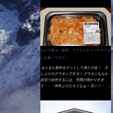
ょう。 早速1袋を大釜で茹で～ ハイ、約15分
だ！ これです。 当時1,000円税込だった
でもインスタント袋麺と云えば、四角い形状
ほど茹で上げた状態です。 当家には、高齢
が・・・今も変わらないと思うけど・・・
になった乾麺が普通でしょう。マルタイでは
者がいるので少し柔らかく・・・ 茹で上が
これが出てくると、カウンター中からOH～
＜棒状＞なのです。 素麺や日本蕎麦などの
った饂飩は、お店の饂飩に比べ＜細い＞で
と声が飛ぶ！ 写真は、キャベツ少なめでお
乾麺と一緒ですね！ そんなマルタイ棒状ラ
す。 どちらかと云えば、稲庭饂飩的な太さ
願いしています。 皿のサイズは、直径30cm
ーメンを、OKストアで見かけ思わず手に取
ですね。 さてこれを、どの様に食べるか？
ほどあります。 そこにドカ盛のキャベツと
って買い物篭へ 坦々まぜそばと＜数量限定
長葱無かったので、玉葱を刻んで八王子ラー
御飯にカレーがかかっています。 カレーは
＞宮崎辛麺風ラーメン オーッといきなり私
メン風月見つけうどん！ 冷やし釜あげうど
辛く無く、食べやすいタイプです。 それじ
の胃袋をグサッと・・・・ 棒状インスタン
ん～です。 ラーメン丼に、冷水を軽く張っ
ロピア者ヨ！新作 アマトリチャーナグラタ
ゃ～カツは、ハムカツ程度の薄さだろう？と
トラーメンのデビューが決まりました。
て饂飩を盛り付け、お椀に昆布出汁つゆと長
思われるかもしれないが・・・違う！ チャ
ンを食べてみた！
か・ら・め・ん・辛麺！ 宮崎辛麺はチャル
葱に山葵です。 これでツルツル～と頂きま
ーンとした厚さのあるトンカツです。 それ
メラや日清からも出されている、辛口のラー
した。 良いじゃないか～...
またまた新作をゲットして来た小生！ 久
も揚げたての熱々です。 これを難なく完食
メンじゃん！！ 酸っぱくしたら、酸辣湯
しぶりのグラタンですヨ！ グラタンなんか
出来なければ、漢では無い！と云っても過言
麺？なんてね。 よし今日のサラメシは、宮
自宅で自作するには、手間が掛かりすぎ
ではないだろう。 この他も、兎に角ボリュ
崎辛麺にしよう！ それではまず袋を開ける
て・・・何年ぶりだろうなぁ～ 親が若かり
ーム満点で＜薄カツ＞と呼ばれるメニュー
と・・・ なんだか紙に巻かれた棒状の麺が
し頃、偶に作っていたなぁ～ アマトリチャ
は、トンカツが2枚重ねて出てくるだ！ 1枚
二束、調味油と粉末スープ！ やはり見慣れ
ーナ？ 何だそれ？？調べると、イタリア語
が薄いから、2枚乗せにしたらしいけ
ない姿・・・何だかチョッと高級感的
らしくパスタソースだって～ トマトソース
ど・・・
な・・・だって透明なトレイに並んだ棒状麺
らしいですよ！ 何処からの情報？ ウィキ