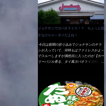
なんて見慣れないからねぇ～（コストがかか
ペディアから・・・そうだろうな～笑 電子
る） 袋の裏側を見ると、韮とか卵の用意を
レンジで弱めのワット（小生は500Wで3分
勧めている。 それなばらと冷蔵庫にあっ
程度）温めてテーブルへ これ店舗の調理場
た、黒豆モヤシ・韮・生卵を用意しました。
で、製造しているけど考えるに大き目のオー
まず鍋1で湯を沸かし、麺を茹でる！ 小鍋
ブン皿で焼いて、大凡の目安で小分けにして
ジョナサンでガパオライス！？ ちょっと試
で別に湯を沸かし卵を溶きながら投入～ 次
いるようで、パックをよーく見たら表面のチ
にモヤシを入れて、粉末スープを投入！！
さなけりゃ～ダメだよね！
ーズの乗り具合に結構な差が出ていた・・・
それと韮の根本の固い部分もね！ 麺が茹で
チーズに焦げ目が付いているのを、しっかり
今日は新聞の折り込みでジョナサンのチラ
上がったら、丼へ入れてから小鍋のスープを
確認し買うことをオススメします。（取り分
シが入っていて、何時もはファミレスかよ～
丼の中へ 最後に小鍋の具を上にかけ、韮の
け量にも若干有り差がでてるだろう） 早速
でスルーしますが偶然目に入ったのが【ホー
葉の部分をドサッと乗せて調味油を入れて完
タバスコを振りかけて食べてみると・・・結
リーバジル香る、タイ風ガパオライス特得ク
成です。 どうでしょう？ 見た目 Goodデ
構美味しいよ！ 久しぶりだな～ホワイトソ
ーポン】です。 これが通常だと税込989円
ザイン賞じゃない！？ 笑 マルタイのHPを
ースとマカロニの絡まった食感・・・懐かし
→769円になるのか！？ 弱いんだよナァ
見ると・・・（引用） めんは、ノンフラ
い～ 今回ダイソーのカレー用のスプーンを
～ それに使用期限は6/15迄となってい
イ・ノンスチーム製法で仕上げた、生めんに
使ってみたら、これが凄くうまくすくえるん
て・・・今日じゃん！！ そこで近くのお店
近い風味のストレートめんです。 豚の旨味
だよねぇ～（このスプーン当たりだね） 今
へ・・・・ モーニング以外の通常メニュー
に数種類の唐辛子、ニンニクを加えた辛さと
回新作のグラタンを頂きましたが、まずまず
は、10:30以降に提供されるので10:40頃に店
コクが凝縮された醤油ベースのスープです。
の美味しさとダイソーのカレースプーンの。
内へ 私は基本的、どの店に行っても同じメ
調味油に赤ラー油とごま油を使用することに
すくい上げ力の良さを再度認識できました。