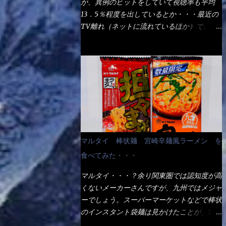
が、異例のヒットをしていて視聴率も平均
の満腹度になるのか？ この得サイズの木桶
ば、大阪誕生→全国区（北海道と沖縄は？）
13．5％程度を出しているとか・・・最近の
は、銭湯で使う洗い桶サイズだなぁ～ この
へ広がった、讃岐饂飩チェーン店大手といっ
TV離れ（ネットに流れているほか）で、こ
木桶サイズに、満々と湯が注がれていたら食
ても過言では無いでしょう。 各店舗で、毎
の数字を出すのは凄いと思う。 相模原市に
べ進むうちに、麺が伸びてしまうだろう。
日饂飩を打っているので饂飩好きの方には店
もあるのか？ と過去を思い出したら・・・
これなら茹で上がった直後のままで、食べ進
舗に寄って違う！と云う人も居るらしい・・
あった！ とんかつ赤城！ 老齢の女性がメ
められるじゃないか！ 別皿で、葱と天かす
そんな大手讃岐饂飩チェーン店と関係がある
インで調理場を仕切、老齢の男性が脇をサポ
を満タンに用意して、山葵も2つ。 それに湯
のか？ 箱詰め乾麺！ このパッケージから
ートし最近は若い女性がオーダーや片付けを
が無い利点として、汁が薄まらない！ これ
すれば、間違いなく贈答用目的でしょう。
担当している。 まずはこれを見て欲しい！
だよ、これ！！ 湯があると、うどんと共に
そんな贈答用箱詰め饂飩・・・またもやメガ
カウンターに置かれた＜お皿＞である。 直
汁の方へ湯までも入ってしまう。つまりラー
ドンキで発見し購入！ 中身は、この様な状
ぐに気づいたでしょう！ 何かキャベツが山
メンの麺にスープが絡む現象ですな。 結
態です。 乾麺の束が6束／一パックになって
じゃないか！？ ハイ、山です。 これが標
局、伸びずに汁も薄らむこともなく・・最後
マルタイ 棒状麺 宮崎辛麺風ラーメン を
おり、それが3袋入りです。 18束入りという
準なのです。 普通のとんかつ屋のキャベツ
の方で＜だし汁＞を少し追加しました。 腹
わけですね！900ｇの容量となり、1束／50
食べてみた・・・
と比べたら、10人前ほどあるか？ 値段的に
イッパイだけど、得サイズは全てお腹の中へ
ｇです。 実売は、楽天で1980円・・・
は、メイン（主流は1,000超）＋定食セット
収まったし満足達成度100％ 苦しいと云う事
マルタイ・・・？余り関東圏では認知度が高
Amazonで1280円と云った感じです。 で私
350円程と値段的には、それ程では安い訳で
も無いな！ まだ鶏天1個位は入りそうだ
くないメーカーさんですが、九州ではメジャ
は幾らで、メガドンキでゲットしたかって？
も無いが、客足が絶えない人気店である。
ね。 と云う事で、今回＜釜揚げうどんの湯
ーでしょう。スーパーマーケットなどで棒状
それは非常に言いづらい・・・色々と各方面
そんなメニューのなかで、リーズナブルで頂
無し＞を試したら、確...
のインスタント袋麺は見かけたことが、1度
へ忖度して、激安だったとだけ申し上げまし
ける＜映え＞るメニューが＜カツカレー＞
や2度はあるでしょう。 日本国内やアジア圏