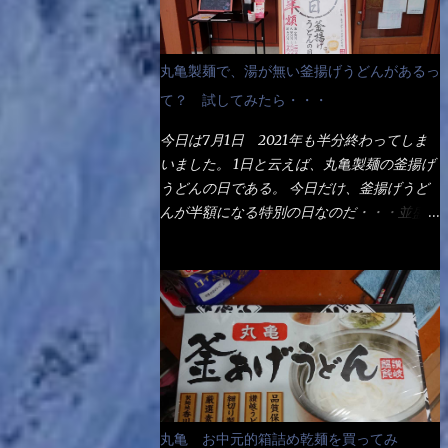
丸亀製麺で、湯が無い釜揚げうどんがあるっ
て？ 試してみたら・・・
今日は7月1日 2021年も半分終わってしま
いました。 1日と云えば、丸亀製麺の釜揚げ
うどんの日である。 今日だけ、釜揚げうど
んが半額になる特別の日なのだ・・・並盛
290円→140円になるんだよ。大400円だっ
て200円になるんだゾ！ でも今日は試した
いことが2つある！ 1つめは釜揚げうどんの
湯が無い注文が通るか？ 釜揚げうどんは、
木の桶に茹で湯と共に＜うどん＞が泳いでる
～ でもコレって食べきるまで湯に浸かって
いるわけで、最初と最後では麺の固さという
かコシが違う！ だったら湯なんか要らない
じゃん！ 茹で上げ直後の麺だけいいよ！と
丸亀 お中元的箱詰め乾麺を買ってみ