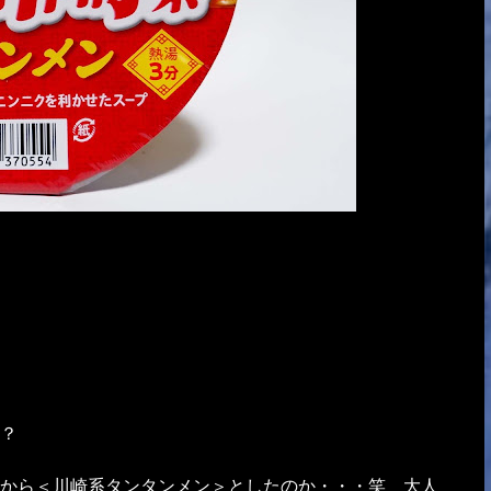
？
から＜川崎系タンタンメン＞としたのか・・・笑 大人