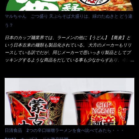
ネル！！ 凄いよなぁ～ 20年位前は、フロア担当だけでも5人は
居たと思うけど・・・ 判らず店員さんを呼ぶピンポンを・・・ク
マルちゃん ごつ盛り 天ぷらそば大盛りは、緑のたぬきと どう違
ーポンなんだけどと伝えると、丁寧にタッチパネルで～と教えて
う？
くれたが、何故かタッチパネルがクーポンを受け付けない！！ 店
員さんも、アレー？といいながら私が受け付けますので・・・と
日本のカップ麺業界では、ラーメンの他に【うどん】【蕎麦】と
消えていった。 タッチパネルのやつ、安いのは嫌うんだな！？こ
いう日本古来の麺類も製品化されている。 大方のメーカーもリリ
のヤロー！ 待つ事暫し・・・10分は越えたと思うけど・・・出て
ースしている訳でだが、同じメーカーで思いっきり製品としてブ
来ました。 こちらが本日のサラメシ【ホーリーバジル香る、タイ
ッキングするような商品をだしている事も少なからずあり、今回
風ガパオライス】です。 私は、5年位前までは渋谷勤務だったので
はマルちゃんの【ごつ盛り天ぷらそば】を食べてみること
エスニックランチが多かったのよ！ 渋谷チャオタイなんて1人で良
に・・・ ※東洋水産様 写真借用致しました。 マルちゃんとの
く行きましたねぇ～ だからタイ料理屋さんには、辛味剤・酢・ナ
【そば】と云えば【緑のたぬき】という商品が、ドーンッと構え
ンプラー・砂糖などの4点セット（私はスパイスガールズと呼んで
ている訳で何故に敢えて本商品をリリースするの？ 確かに販売価
いた）が料理に必ず付いてきたものです。 でも流石にファミレ
格は、緑のたぬきの実売は108円位で、ごつ盛り天ぷらそばは98円
スでは・・・それは無いね！残念だ～ 今回はすかいらーくグルー
でした。 殆ど変わらないじゃないか！？ そこで何が違うか・・・
プで、タイ料理をどの様に再現して提供しているか？を見るだけ
メーカーHPから情報を得てみた。 ■原材料 比較（相手に含まれ
だなぁ～ 因みにガパオ＝ホーリーバジルなのです。 肉は通常チ
て居ない物質を赤色） ☆緑のたぬき 油揚げめん(小麦粉(国内製
キンが多く豚や牛もあります。 肉は挽肉みたいなミンチではな
造)、そば粉、植物油脂、植物性たん白、食塩、とろろ芋、卵白)、
日清食品 2つの辛口味噌ラーメンを食べ比べてみたら・・・
く、粗挽きの肉になるんです。 それに現地バンコクでは、卵は固
かやく(小えびてんぷら、 かまぼこ )、添付調味料(砂糖、食塩、し