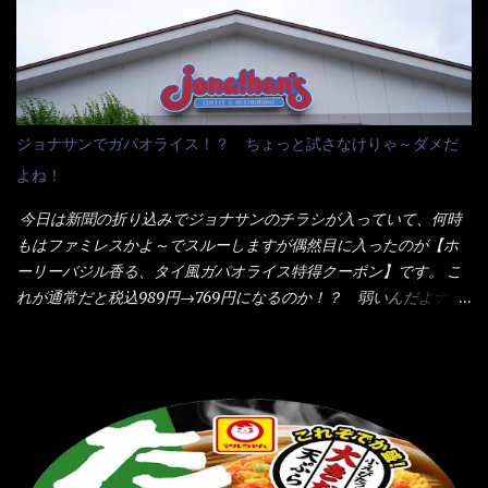
へ これ店舗の調理場で、製造しているけど考えるに大き目のオー
け、韮の葉の部分をドサッと乗せて調味油を入れて完成です。 ど
ブン皿で焼いて、大凡の目安で小分けにしているようで、パック
うでしょう？ 見た目 Goodデザイン賞じゃない！？ 笑 マルタ
をよーく見たら表面のチーズの乗り具合に結構な差が出てい
イのHPを見ると・・・（引用） めんは、ノンフライ・ノンスチー
た・・・チーズに焦げ目が付いているのを、しっかり確認し買う
ム製法で仕上げた、生めんに近い風味のストレートめんです。 豚
ことをオススメします。（取り分け量にも若干有り差がでてるだ
の旨味に数種類の唐辛子、ニンニクを加えた辛さとコクが凝縮さ
ろう） 早速タバスコを振りかけて食べてみると・・・結構美味し
ジョナサンでガパオライス！？ ちょっと試さなけりゃ～ダメだ
れた醤油ベースのスープです。 調味油に赤ラー油とごま油を使用
いよ！ 久しぶりだな～ホワイトソースとマカロニの絡まった食
よね！
することに風味と辛さを引き立たせています。 調味油をスープ
感・・・懐かしい～ 今回ダイソーのカレー用のスプーンを使って
全体に馴染ませるために、箸で麺と具を持ち上げて・・・ ええや
みたら、これが凄くうまくすくえるんだよねぇ～（このスプーン
今日は新聞の折り込みでジョナサンのチラシが入っていて、何時
ないかぁ～ モヤシが黒豆モヤシだから細身で熱を加えてもへた
当たりだね） 今回新作のグラタンを頂きましたが、まずまずの美
もはファミレスかよ～でスルーしますが偶然目に入ったのが【ホ
りづらい！（緑豆モヤシだと太くて熱加えるとダラーっとなるん
味しさとダイソーのカレースプーンの。すくい上げ力の良さを再
ーリーバジル香る、タイ風ガパオライス特得クーポン】です。 こ
だよ） それに細ストレート麺とモヤシが良いバランスで・・・
度認識できました。
れが通常だと税込989円→769円になるのか！？ 弱いんだよナァ
韮の緑と卵の黄色も相まって・・・映える...
～ それに使用期限は6/15迄となっていて・・・今日じゃん！！
そこで近くのお店へ・・・・ モーニング以外の通常メニューは、
10:30以降に提供されるので10:40頃に店内へ 私は基本的、どの店
に行っても同じメニュー同じ味のファミレスには行きません。 最
近は、ステーキガストに試しに行ったぐらいです。（肉が喰いた
くて） しかし最近のファミレスは合理化が進み、店員さんもフロ
ア担当は2人程度しか居ないんだよねぇ～ それに注文はタッチパ