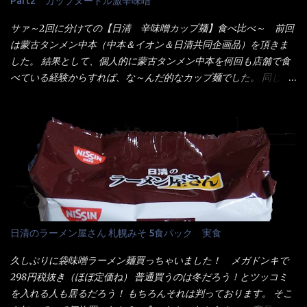
焼きが本来です。 今回はほぼ全熟の目玉焼きで、これは日本風
Part2 カップヌードル激辛味噌
ょうゆ、魚介エキス、たん白加水分解物、香辛料、ねぎ、香味油
なのです。 まず頂いて見ると・・・肉はチキンで味付けは、チャ
脂)／加工でん粉、調味料(アミノ酸等)、炭酸カルシウム、カラメ
サァ～2回に分けての【日清 辛味噌カップ麺】食べ比べ～ 前回
オタイなのと比べれば薄め？ やっぱり調味料の【スパイスガール
ル色素、リン酸塩(Na)、増粘多糖類、レシチン、酸化防止剤(ビタ
は蒙古タンメン中本（中本＆イオン＆日清共同企画品）を頂きま
ズ】が必要だナァ～ 笑 私は、ブリッキーヌの粉末をよく掛け辛
ミンE)、クチナシ色素、ベニコウジ色素、香料、ビタミンB2、ビ
した。 結果として、個人的に蒙古タンメン中本を何回も店舗で食
く...
タミンB1、香辛料抽出物、 カロチン色素 、(一部にえび・小麦・
べている経験からすれば、な～んだ的なカップ麺でした。 同じ日
そば・卵・乳成分・大豆・豚肉・やまいも・ゼラチンを含む) ★ご
清食品から、昨年に続き2021年も再発売されたカップヌードル激
つ盛り 天ぷらそば 油揚げめん(小麦粉(国内製造)、そば粉、植物
辛味噌と、どちらが旨辛なんだ！？ 比較して見よう～企画を思
油脂、植物性たん白、食塩、とろろ芋、卵白)、かやく(小えびてん
いつきました。 見た目は、炎のシルエットが辛さを醸し出してい
ぷら)、添付調味料(砂糖、食塩、しょうゆ、魚介エキス、たん白加
る・・・ でもパッケージに惑わされてはいけない！！ 私はペ
水分解物、ねぎ、香辛料、 植物油 、香味油脂)／加工でん粉、調味
ヤングの【獄激辛焼きそば】を完食した漢だ。 その後の獄激辛カ
料(アミノ酸等)、炭酸カルシウム、カラメル色素、リン酸塩
レーもな！ 今回、カップヌードル激辛味噌はカップに敢えて辛
(Na)、増粘多糖類、レシチン、酸化防止剤(ビタミンE)、クチナシ
さレベルが記載されている。 それはレベル5！ 日清としては最上
色素、香料、ベニコウジ色素、ビタミンB2、ビタミンB1、香辛料
位の辛さと云っている訳だ。 昨年モデルも食べてはいるけど、1年
抽出物、(一部にえび・小麦・そば・卵・ さば ・大豆・豚肉・やま
も経つと記憶の彼方に・・・いや歳だから記憶力が、どうのこう
日清のラーメン屋さん 札幌みそ 5食パック 実食
いも・ゼラチンを含む) 材料から見れば、緑のたぬきの方が蒲鉾が
のではない。 記憶に残るだけのインパクトに欠けている商品と
入っている！ あの半円形のヤツね！ それとカロチン色素・・・
云う事（当時） 開封すると・・・ 小袋なんてありゃしない！ カ
久しぶりに袋味噌ラーメン麺買っちゃいました！ メガドンキで
さば！？ さばって鯖か？？ サバ読んでないか？？ ■カロリー
ップヌードルは基本蓋開けて、熱湯を注ぐだけで出来る！それが
298円税抜き（ほぼ定価ね） 普通買うのは冬だろう！とツッコミ
比較 緑のたぬき ...
デビュー時からの最大のポイント。 だから粉末スープの具も全
を入れる人も居るだろう！ もちろんそれは判っております。 そこ