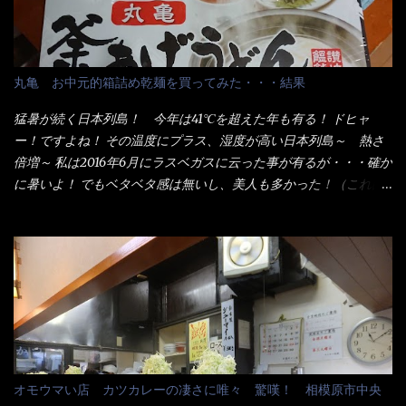
う。 事前にググって調べたら、やっぱり＜湯無し＞注文は、裏注
文方法としてあるらしい。 それと店員によっては、理解出来ない
者も居るらしい云う事。 そこでランチ混雑前に、行くのが店への
配慮でもある。 11:20 店内に入り・・・『釜揚げうどん得を湯ナ
丸亀 お中元的箱詰め乾麺を買ってみた・・・結果
シで！』と注文したら、近場にいたオッサン店員はキョトンとし
た顔『湯なし？』（これだ全く理解していないな） すると茹で方
猛暑が続く日本列島！ 今年は41℃を超えた年も有る！ ドヒャ
の若い女性店員が『いい！いい！！』とオッサンを向こうへやっ
ー！ですよね！ その温度にプラス、湿度が高い日本列島～ 熱さ
た。 でサッサと、木桶を用意してうどんだけ入れて出して来まし
倍増～ 私は2016年6月にラスベガスに云った事が有るが・・・確か
た。 な～るほど、この事か・・・ で今日の2021年後半1回目のサ
に暑いよ！ でもベタベタ感は無いし、美人も多かった！（これは
ラメシです。 見事に木桶には湯が入っていない、UDONだけで
関係無いね） 処で今日は何だ！？これです。 丸亀 釜あげうど
す。 しかし、この木桶デカイなぁ～ 試したいこと残りの1つが＜得
ん！ 日本には、お中元とお歳暮という古来からの風習がある。 お
＞サイズを食べられるか？である。 前回も、大しか食べていない
中元は、丁度お盆の夏場に日頃お世話になっている方への＜ご挨
からね、得がどれくらいの満腹度になるのか？ この得サイズの木
拶＞としての贈り物の習慣です。 今では、大分廃れてしまってい
桶は、銭湯で使う洗い桶サイズだなぁ～ この木桶サイズに、満々
るかと・・・小生もお中元やお歳暮など送った事は無い！（キッ
と湯が注がれていたら食べ進むうちに、麺が伸びてしまうだろ
パリ） まぁ～この慣習が残っているのは、官公庁や超大手企業戦
う。 これなら茹で上がった直後のままで、食べ進められるじゃな
士（昇進目的）などの世界でしょう。 要は、ゴマスリ・・・てな
いか！ 別皿で、葱と天かすを満タンに用意して、山葵も2つ。 そ
感じかな。 丸亀製麺と云えば、大阪誕生→全国区（北海道と沖縄
れに湯が無い利点として、汁が薄まらない！ これだよ、こ
は？）へ広がった、讃岐饂飩チェーン店大手といっても過言では
オモウマい店 カツカレーの凄さに唯々 驚嘆！ 相模原市中央
れ！！ 湯があると、うどんと共に汁の方へ湯までも入ってしま
無いでしょう。 各店舗で、毎日饂飩を打っているので饂飩好きの