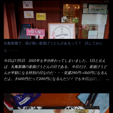
丸亀製麺で、湯が無い釜揚げうどんがあるって？ 試してみた
ら・・・
今日は7月1日 2021年も半分終わってしまいました。 1日と云え
ば、丸亀製麺の釜揚げうどんの日である。 今日だけ、釜揚げうど
んが半額になる特別の日なのだ・・・並盛290円→140円になるん
だよ。大400円だって200円になるんだゾ！ でも今日は試したい
ことが2つある！ 1つめは釜揚げうどんの湯が無い注文が通る
か？ 釜揚げうどんは、木の桶に茹で湯と共に＜うどん＞が泳い
でる～ でもコレって食べきるまで湯に浸かっているわけで、最
初と最後では麺の固さというかコシが違う！ だったら湯なんか要
らないじゃん！ 茹で上げ直後の麺だけいいよ！となるでしょ