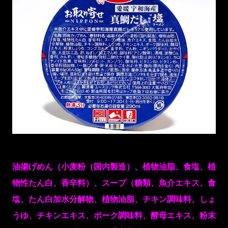
油揚げめん（小麦粉（国内製造）、植物油脂、食塩、植
物性たん白、香辛料）、スープ（糖類、魚介エキス、食
塩、たん白加水分解物、植物油脂、チキン調味料、しょ
うゆ、チキンエキス、ポーク調味料、酵母エキス、粉末