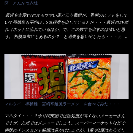
区 とんかつ赤城
う。つまりラーメンの麺にスープが絡む現象ですな。 結局、伸び
方には店舗に寄って違う！と云う人も居るらしい・・ そんな大手
ずに汁も薄らむこともなく・・最後の方で＜だし汁＞を少し追加
讃岐饂飩チェーン店と関係があるのか？ 箱詰め乾麺！ このパッ
最近名古屋TVのオモウマい店と云う番組が、異例のヒットをして
しました。 腹イッパイだけど、得サイズは全てお腹の中へ収まっ
ケージからすれば、間違いなく贈答用目的でしょう。 そんな贈答
いて視聴率も平均13．5％程度を出しているとか・・・最近のTV離
たし満足達成度100％ 苦しいと云う事も無いな！ まだ鶏天1個位
用箱詰め饂飩・・・またもやメガドンキで発見し購入！ 中身は、
れ（ネットに流れているほか）で、この数字を出すのは凄いと思
は入りそうだね。 と云う事で、今回＜釜揚げうどんの湯無し＞を
この様な状態です。 乾麺の束が6束／一パックになっており、それ
う。 相模原市にもあるのか？ と過去を思い出したら・・・あっ
試したら、確...
が3袋入りです。 18束入りというわけですね！900ｇの容量とな
た！ とんかつ赤城！ 老齢の女性がメインで調理場を仕切、老齢
り、1束／50ｇです。 実売は、楽天で1980円・・・Amazonで
の男性が脇をサポートし最近は若い女性がオーダーや片付けを担
1280円と云った感じです。 で私は幾らで、メガドンキでゲットし
当している。 まずはこれを見て欲しい！ カウンターに置かれた＜
たかって？ それは非常に言いづらい・・・色々と各方面へ忖度し
お皿＞である。 直ぐに気づいたでしょう！ 何かキャベツが山じ
て、激安だったとだけ申し上げましょう。 早速1袋を大釜で茹で～
ゃないか！？ ハイ、山です。 これが標準なのです。 普通のとん
ハイ、約15分ほど茹で上げた状態です。 当家には、高齢者がいる
かつ屋のキャベツと比べたら、10人前ほどあるか？ 値段的には、
ので少し柔らかく・・・ 茹で上がった饂飩は、お店の饂飩に比べ
メイン（主流は1,000超）＋定食セット350円程と値段的には、そ
＜細い＞です。 どちらかと云えば、稲庭饂飩的な太さですね。 さ
れ程では安い訳でも無いが、客足が絶えない人気店である。 そん
てこれを、どの様に食べるか？ 長葱無かったので、玉葱を刻んで
なメニューのなかで、リーズナブルで頂ける＜映え＞るメニュー
マルタイ 棒状麺 宮崎辛麺風ラーメン を食べてみた・・・
八王子ラーメン風月見つけうどん！ 冷やし釜あげうどん～です。
が＜カツカレー＞だ！ これです。 当時1,000円税込だった
ラーメン丼に、冷水を軽く張って饂飩を盛り付け、お椀に昆布出
が・・・今も変わらないと思うけど・・・ これが出てくると、カ
マルタイ・・・？余り関東圏では認知度が高くないメーカーさん
汁つゆと長葱に山葵です。 これでツルツル～と頂きました。 良い
ウンター中からOH～と声が飛ぶ！ 写真は、キャベツ少なめでお願
ですが、九州ではメジャーでしょう。スーパーマーケットなどで
じゃないか～...
いしています。 皿のサイズは、直径30cmほどあります。 そこに
棒状のインスタント袋麺は見かけたことが、1度や2度はあるでし