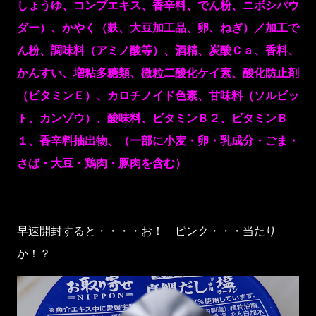
しょうゆ、コンブエキス、香辛料、でん粉、ニボシパウ
ダー）、かやく（麸、大豆加工品、卵、ねぎ）／加工で
ん粉、調味料（アミノ酸等）、酒精、炭酸Ｃａ、香料、
かんすい、増粘多糖類、微粒二酸化ケイ素、酸化防止剤
（ビタミンＥ）、カロチノイド色素、甘味料（ソルビッ
ト、カンゾウ）、酸味料、ビタミンＢ２、ビタミンＢ
１、香辛料抽出物、（一部に小麦・卵・乳成分・ごま・
さば・大豆・鶏肉・豚肉を含む）
早速開封すると・・・・お！ ピンク・・・当たり
か！？