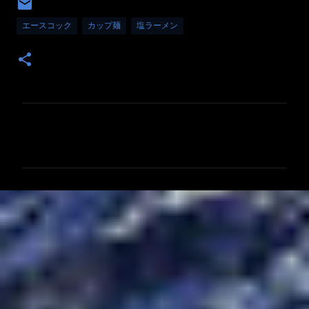
エースコック
カップ麺
塩ラーメン
コ
メ
ン
ト