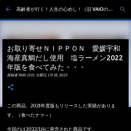
スキップしてメイン コンテンツに移動
高齢者が行く！人生の心めし！（旧 VAIOの食べ歩き）
お取り寄せＮＩＰＰＯＮ 愛媛宇和
海産真鯛だし使用 塩ラーメン2022
年版を食べてみた・・・
投稿者
VAIO
日付:
火曜日, 1月 18, 2022
この商品、2021年度版もリリースした実績がありま
す。（食べたナァ～）
今回のは2022/1/4に発売された商品です。