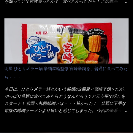
部カップの中でカオス状態。 これ特に縦型Bigカップだと、スー
を知っていて何故買ったか？ 食べたかったから！ この商品
プが沈殿するのよねぇ～ だから毎度、ホワイトカップを別に用
2019/6/3にリニューアル販売しているらしくてね！ 麺もスープ
意！ 3分待つのだゾ！ チェルシー！！ OK？ は～い こうな
も。北海道こだわりで全面改良らしい・・・そうと知ったら食べ
りました～ 熱湯によりカップ内に対流が起こり、表層が泡立っ
てみないといけないじゃん！（知るのが遅い） リニューアル前の
ている～ 隣に用意したのが、ホワイトカップ丼型です。 こちら
は食べた事あるのよ！でもここ数年は、カップ麺の方が話題性も
へ内容物を全て移すのと同時に、スープも満遍なく全体に行き渡
品揃えも上じゃん！ だって話題性の無いのを食べても・・・しょ
させる。 箸で麺から移動させ、具とスープは最後に移すとこうな
うが無いじゃん！ 日本で話題性が無いのに、外国の人には尚更ね
りました。 良い感じではないか！ やはり一部粉末スープが縦型
ぇ～ 袋麺と云えば【サッポロ一番】と云われる程だが、10年位前
カップの壁面に残っていたので、ぜーんぶ箸等で落としてホワイ
に革新的な袋麺が出た！ それは『マルちゃん正麺』と云われる商
トカップへ。 まずは麺を見ると、カップヌードルとしては太く平
品！！ 生麺感覚～と大御所俳優の役所広司を起用したCMで一躍
明星 ひとり〆ラー鍋 辛麺屋輪監修 宮崎辛鍋を、普通に食べてみた
打ちで縮れてます。 ■蒙古タンメン中本の麺 蒙古タンメンの方
有名になりTOPに・・・その後ライバルとして日清から【ラ王】
ら・・・
は、やはり太く平打ちですが麺の厚みがあるような・・・ 食感
がリリース！つまり今回の【日清のラーメン屋さん】は、袋麺と
は、どちらも柔らかいと感じは同じ。 湯に戻りやすい特性が強
しては廉価版のポジション・・・ 事実ラ王は、HPでは別扱い！
今日は、ひとり〆ラー鍋とかいう袋麺の2回目＜宮崎辛鍋＞だが、
いのね。 箸で持ち上げた状態は・・・ ■カップヌードル激辛味噌 ■
本品なんか出前一丁などと一緒くたの扱い。 袋麺はスープは粉末
やっぱり普通に食べてみたらどうなんだろう？と云う事で話しを
蒙古タンメン中本カップ どちらも箸で持ち上げた感じは、重
スープが主流でしょう！？だから味は・・・イマイチ（小生感
スタート！ 前回＜札幌味噌＞は・・・旨かった！ 普通に下手な
い！ そう湯を吸って伸びたような麺と云っていいかもしれな
覚）と云うのが評価です。 正直現在のインスタント麺では、最先
市販の味噌ラーメンより旨いと感じてしまった。 今回の辛系ラー
い。 多分麺は、厚みとストレートか...
端の麺と味はカップ麺と云えるでしょう。 もち麺は、油揚げ麺な
メンは、宮崎辛麺！！ これはどうなんだろう？ メーカーHPを見
んて・・・フリーズドライですよ！ ラ王味噌はカロリー
ると・・・ 家庭での再現が難しい人気ラーメン店の味を楽しめる
332kcal！ ラーメン屋さん札幌みそは393kcal！！ 60kcalも違う
おひとり用鍋の素です。辛麺屋輪をイメージした唐辛子の辛みと