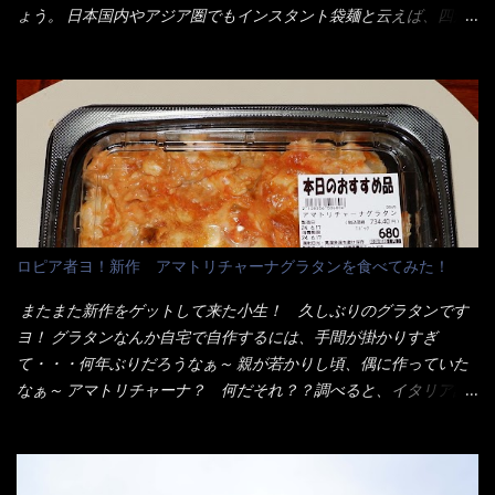
ドカ盛のキャベツと御飯にカレーがかかっています。 カレーは辛
ょう。 日本国内やアジア圏でもインスタント袋麺と云えば、四角
く無く、食べやすいタイプです。 それじゃ～カツは、ハムカツ程
い形状になった乾麺が普通でしょう。マルタイでは＜棒状＞なの
度の薄さだろう？と思われるかもしれないが・・・違う！ チャー
です。 素麺や日本蕎麦などの乾麺と一緒ですね！ そんなマルタ
ンとした厚さのあるトンカツです。 それも揚げたての熱々です。
イ棒状ラーメンを、OKストアで見かけ思わず手に取って買い物篭
これを難なく完食出来なければ、漢では無い！と云っても過言で
へ 坦々まぜそばと＜数量限定＞宮崎辛麺風ラーメン オーッといき
はないだろう。 この他も、兎に角ボリューム満点で＜薄カツ＞と
なり私の胃袋をグサッと・・・・ 棒状インスタントラーメンの
呼ばれるメニューは、トンカツが2枚重ねて出てくるだ！ 1枚が薄
デビューが決まりました。 か・ら・め・ん・辛麺！ 宮崎辛麺は
いから、2枚乗せにしたらしいけど・・・
チャルメラや日清からも出されている、辛口のラーメンじゃ
ん！！ 酸っぱくしたら、酸辣湯麺？なんてね。 よし今日のサラ
メシは、宮崎辛麺にしよう！ それではまず袋を開けると・・・ な
ロピア者ヨ！新作 アマトリチャーナグラタンを食べてみた！
んだか紙に巻かれた棒状の麺が二束、調味油と粉末スープ！ やは
り見慣れない姿・・・何だかチョッと高級感的な・・・だって透
またまた新作をゲットして来た小生！ 久しぶりのグラタンです
明なトレイに並んだ棒状麺なんて見慣れないからねぇ～（コスト
ヨ！ グラタンなんか自宅で自作するには、手間が掛かりすぎ
がかかる） 袋の裏側を見ると、韮とか卵の用意を勧めている。
て・・・何年ぶりだろうなぁ～ 親が若かりし頃、偶に作っていた
それなばらと冷蔵庫にあった、黒豆モヤシ・韮・生卵を用意しま
なぁ～ アマトリチャーナ？ 何だそれ？？調べると、イタリア語
した。 まず鍋1で湯を沸かし、麺を茹でる！ 小鍋で別に湯を沸か
らしくパスタソースだって～ トマトソースらしいですよ！ 何処
し卵を溶きながら投入～ 次にモヤシを入れて、粉末スープを投
からの情報？ ウィキペディアから・・・そうだろうな～笑 電子
入！！ それと韮の根本の固い部分もね！ 麺が茹で上がったら、
レンジで弱めのワット（小生は500Wで3分程度）温めてテーブル
丼へ入れてから小鍋のスープを丼の中へ 最後に小鍋の具を上にか