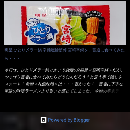
りました～ 熱湯によりカップ内に対流が起こり、表層が泡立っ
てみないといけないじゃん！（知るのが遅い） リニューアル前の
ている～ 隣に用意したのが、ホワイトカップ丼型です。 こちら
は食べた事あるのよ！でもここ数年は、カップ麺の方が話題性も
へ内容物を全て移すのと同時に、スープも満遍なく全体に行き渡
品揃えも上じゃん！ だって話題性の無いのを食べても・・・しょ
させる。 箸で麺から移動させ、具とスープは最後に移すとこうな
うが無いじゃん！ 日本で話題性が無いのに、外国の人には尚更ね
りました。 良い感じではないか！ やはり一部粉末スープが縦型
ぇ～ 袋麺と云えば【サッポロ一番】と云われる程だが、10年位前
カップの壁面に残っていたので、ぜーんぶ箸等で落としてホワイ
に革新的な袋麺が出た！ それは『マルちゃん正麺』と云われる商
トカップへ。 まずは麺を見ると、カップヌードルとしては太く平
品！！ 生麺感覚～と大御所俳優の役所広司を起用したCMで一躍
明星 ひとり〆ラー鍋 辛麺屋輪監修 宮崎辛鍋を、普通に食べてみた
打ちで縮れてます。 ■蒙古タンメン中本の麺 蒙古タンメンの方
有名になりTOPに・・・その後ライバルとして日清から【ラ王】
ら・・・
は、やはり太く平打ちですが麺の厚みがあるような・・・ 食感
がリリース！つまり今回の【日清のラーメン屋さん】は、袋麺と
は、どちらも柔らかいと感じは同じ。 湯に戻りやすい特性が強
しては廉価版のポジション・・・ 事実ラ王は、HPでは別扱い！
今日は、ひとり〆ラー鍋とかいう袋麺の2回目＜宮崎辛鍋＞だが、
いのね。 箸で持ち上げた状態は・・・ ■カップヌードル激辛味噌 ■
本品なんか出前一丁などと一緒くたの扱い。 袋麺はスープは粉末
やっぱり普通に食べてみたらどうなんだろう？と云う事で話しを
蒙古タンメン中本カップ どちらも箸で持ち上げた感じは、重
スープが主流でしょう！？だから味は・・・イマイチ（小生感
スタート！ 前回＜札幌味噌＞は・・・旨かった！ 普通に下手な
い！ そう湯を吸って伸びたような麺と云っていいかもしれな
覚）と云うのが評価です。 正直現在のインスタント麺では、最先
市販の味噌ラーメンより旨いと感じてしまった。 今回の辛系ラー
い。 多分麺は、厚みとストレートか...
端の麺と味はカップ麺と云えるでしょう。 もち麺は、油揚げ麺な
メンは、宮崎辛麺！！ これはどうなんだろう？ メーカーHPを見
んて・・・フリーズドライですよ！ ラ王味噌はカロリー
ると・・・ 家庭での再現が難しい人気ラーメン店の味を楽しめる
332kcal！ ラーメン屋さん札幌みそは393kcal！！ 60kcalも違う
おひとり用鍋の素です。辛麺屋輪をイメージした唐辛子の辛みと
ヨ～ でも熊が＼買ってね！／と泣いているから・・・買いまし
旨みが染み出たスープに鍋によく合う麺が付いて〆まで楽しめま
Powered by Blogger
た。 それじゃ～食べましょうか！ トッピングは生憎とモヤシの
す。 宮崎を中心に全国に店を構える人気店。唐辛子の辛みと旨み