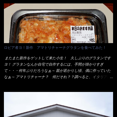
です。 素麺や日本蕎麦などの乾麺と一緒ですね！ そんなマルタ
ンとした厚さのあるトンカツです。 それも揚げたての熱々です。
イ棒状ラーメンを、OKストアで見かけ思わず手に取って買い物篭
これを難なく完食出来なければ、漢では無い！と云っても過言で
へ 坦々まぜそばと＜数量限定＞宮崎辛麺風ラーメン オーッといき
はないだろう。 この他も、兎に角ボリューム満点で＜薄カツ＞と
なり私の胃袋をグサッと・・・・ 棒状インスタントラーメンの
呼ばれるメニューは、トンカツが2枚重ねて出てくるだ！ 1枚が薄
デビューが決まりました。 か・ら・め・ん・辛麺！ 宮崎辛麺は
いから、2枚乗せにしたらしいけど・・・
チャルメラや日清からも出されている、辛口のラーメンじゃ
ん！！ 酸っぱくしたら、酸辣湯麺？なんてね。 よし今日のサラ
メシは、宮崎辛麺にしよう！ それではまず袋を開けると・・・ な
ロピア者ヨ！新作 アマトリチャーナグラタンを食べてみた！
んだか紙に巻かれた棒状の麺が二束、調味油と粉末スープ！ やは
り見慣れない姿・・・何だかチョッと高級感的な・・・だって透
またまた新作をゲットして来た小生！ 久しぶりのグラタンです
明なトレイに並んだ棒状麺なんて見慣れないからねぇ～（コスト
ヨ！ グラタンなんか自宅で自作するには、手間が掛かりすぎ
がかかる） 袋の裏側を見ると、韮とか卵の用意を勧めている。
て・・・何年ぶりだろうなぁ～ 親が若かりし頃、偶に作っていた
それなばらと冷蔵庫にあった、黒豆モヤシ・韮・生卵を用意しま
なぁ～ アマトリチャーナ？ 何だそれ？？調べると、イタリア語
した。 まず鍋1で湯を沸かし、麺を茹でる！ 小鍋で別に湯を沸か
らしくパスタソースだって～ トマトソースらしいですよ！ 何処
し卵を溶きながら投入～ 次にモヤシを入れて、粉末スープを投
からの情報？ ウィキペディアから・・・そうだろうな～笑 電子
入！！ それと韮の根本の固い部分もね！ 麺が茹で上がったら、
レンジで弱めのワット（小生は500Wで3分程度）温めてテーブル
丼へ入れてから小鍋のスープを丼の中へ 最後に小鍋の具を上にか
へ これ店舗の調理場で、製造しているけど考えるに大き目のオー
け、韮の葉の部分をドサッと乗せて調味油を入れて完成です。 ど
ブン皿で焼いて、大凡の目安で小分けにしているようで、パック
うでしょう？ 見た目 Goodデザイン賞じゃない！？ 笑 マルタ
をよーく見たら表面のチーズの乗り具合に結構な差が出てい