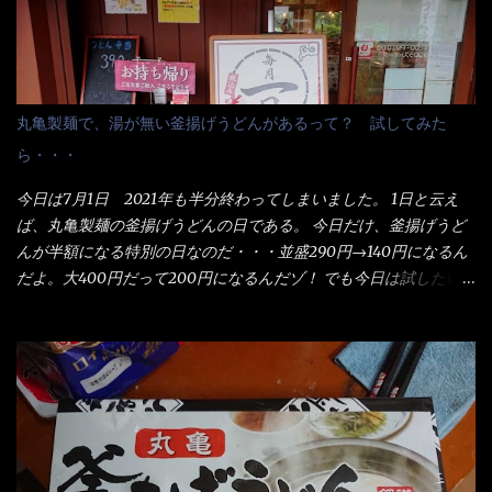
丸亀製麺で、湯が無い釜揚げうどんがあるって？ 試してみた
ら・・・
今日は7月1日 2021年も半分終わってしまいました。 1日と云え
ば、丸亀製麺の釜揚げうどんの日である。 今日だけ、釜揚げうど
んが半額になる特別の日なのだ・・・並盛290円→140円になるん
だよ。大400円だって200円になるんだゾ！ でも今日は試したい
ことが2つある！ 1つめは釜揚げうどんの湯が無い注文が通る
か？ 釜揚げうどんは、木の桶に茹で湯と共に＜うどん＞が泳い
でる～ でもコレって食べきるまで湯に浸かっているわけで、最
初と最後では麺の固さというかコシが違う！ だったら湯なんか要
らないじゃん！ 茹で上げ直後の麺だけいいよ！となるでしょ
う。 事前にググって調べたら、やっぱり＜湯無し＞注文は、裏注
文方法としてあるらしい。 それと店員によっては、理解出来ない
者も居るらしい云う事。 そこでランチ混雑前に、行くのが店への