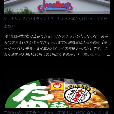
イのHPを見ると・・・（引用） めんは、ノンフライ・ノンスチー
た・・・チーズに焦げ目が付いているのを、しっかり確認し買う
ム製法で仕上げた、生めんに近い風味のストレートめんです。 豚
ことをオススメします。（取り分け量にも若干有り差がでてるだ
の旨味に数種類の唐辛子、ニンニクを加えた辛さとコクが凝縮さ
ろう） 早速タバスコを振りかけて食べてみると・・・結構美味し
ジョナサンでガパオライス！？ ちょっと試さなけりゃ～ダメだ
れた醤油ベースのスープです。 調味油に赤ラー油とごま油を使用
いよ！ 久しぶりだな～ホワイトソースとマカロニの絡まった食
よね！
することに風味と辛さを引き立たせています。 調味油をスープ
感・・・懐かしい～ 今回ダイソーのカレー用のスプーンを使って
全体に馴染ませるために、箸で麺と具を持ち上げて・・・ ええや
みたら、これが凄くうまくすくえるんだよねぇ～（このスプーン
今日は新聞の折り込みでジョナサンのチラシが入っていて、何時
ないかぁ～ モヤシが黒豆モヤシだから細身で熱を加えてもへた
当たりだね） 今回新作のグラタンを頂きましたが、まずまずの美
もはファミレスかよ～でスルーしますが偶然目に入ったのが【ホ
りづらい！（緑豆モヤシだと太くて熱加えるとダラーっとなるん
味しさとダイソーのカレースプーンの。すくい上げ力の良さを再
ーリーバジル香る、タイ風ガパオライス特得クーポン】です。 こ
だよ） それに細ストレート麺とモヤシが良いバランスで・・・
度認識できました。
れが通常だと税込989円→769円になるのか！？ 弱いんだよナァ
韮の緑と卵の黄色も相まって・・・映える...
～ それに使用期限は6/15迄となっていて・・・今日じゃん！！
そこで近くのお店へ・・・・ モーニング以外の通常メニューは、
10:30以降に提供されるので10:40頃に店内へ 私は基本的、どの店
に行っても同じメニュー同じ味のファミレスには行きません。 最
近は、ステーキガストに試しに行ったぐらいです。（肉が喰いた
くて） しかし最近のファミレスは合理化が進み、店員さんもフロ
ア担当は2人程度しか居ないんだよねぇ～ それに注文はタッチパ
ネル！！ 凄いよなぁ～ 20年位前は、フロア担当だけでも5人は
居たと思うけど・・・ 判らず店員さんを呼ぶピンポンを・・・ク
マルちゃん ごつ盛り 天ぷらそば大盛りは、緑のたぬきと どう違