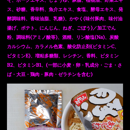
ス、砂糖、香辛料、魚介エキス、食塩、酵母エキス、発
酵調味料、香味油脂、乳糖)、かやく(味付豚肉、味付油
揚げ、ポテト、にんじん、ねぎ、ごぼう)／加工でん
粉、調味料(アミノ酸等)、酒精、リン酸塩(Na)、炭酸
カルシウム、カラメル色素、酸化防止剤(ビタミンC、
ビタミンE)、増粘多糖類、レシチン、香料、ビタミン
B2、ビタミンB1、(一部に小麦・卵・乳成分・ごま・さ
ば・大豆・鶏肉・豚肉・ゼラチンを含む)