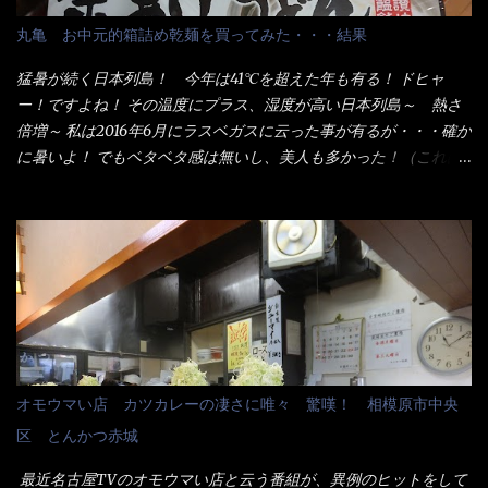
配慮でもある。 11:20 店内に入り・・・『釜揚げうどん得を湯ナ
丸亀 お中元的箱詰め乾麺を買ってみた・・・結果
シで！』と注文したら、近場にいたオッサン店員はキョトンとし
た顔『湯なし？』（これだ全く理解していないな） すると茹で方
猛暑が続く日本列島！ 今年は41℃を超えた年も有る！ ドヒャ
の若い女性店員が『いい！いい！！』とオッサンを向こうへやっ
ー！ですよね！ その温度にプラス、湿度が高い日本列島～ 熱さ
た。 でサッサと、木桶を用意してうどんだけ入れて出して来まし
倍増～ 私は2016年6月にラスベガスに云った事が有るが・・・確か
た。 な～るほど、この事か・・・ で今日の2021年後半1回目のサ
に暑いよ！ でもベタベタ感は無いし、美人も多かった！（これは
ラメシです。 見事に木桶には湯が入っていない、UDONだけで
関係無いね） 処で今日は何だ！？これです。 丸亀 釜あげうど
す。 しかし、この木桶デカイなぁ～ 試したいこと残りの1つが＜得
ん！ 日本には、お中元とお歳暮という古来からの風習がある。 お
＞サイズを食べられるか？である。 前回も、大しか食べていない
中元は、丁度お盆の夏場に日頃お世話になっている方への＜ご挨
からね、得がどれくらいの満腹度になるのか？ この得サイズの木
拶＞としての贈り物の習慣です。 今では、大分廃れてしまってい
桶は、銭湯で使う洗い桶サイズだなぁ～ この木桶サイズに、満々
るかと・・・小生もお中元やお歳暮など送った事は無い！（キッ
と湯が注がれていたら食べ進むうちに、麺が伸びてしまうだろ
パリ） まぁ～この慣習が残っているのは、官公庁や超大手企業戦
う。 これなら茹で上がった直後のままで、食べ進められるじゃな
士（昇進目的）などの世界でしょう。 要は、ゴマスリ・・・てな
いか！ 別皿で、葱と天かすを満タンに用意して、山葵も2つ。 そ
感じかな。 丸亀製麺と云えば、大阪誕生→全国区（北海道と沖縄
れに湯が無い利点として、汁が薄まらない！ これだよ、こ
は？）へ広がった、讃岐饂飩チェーン店大手といっても過言では
オモウマい店 カツカレーの凄さに唯々 驚嘆！ 相模原市中央
れ！！ 湯があると、うどんと共に汁の方へ湯までも入ってしま
無いでしょう。 各店舗で、毎日饂飩を打っているので饂飩好きの
区 とんかつ赤城
う。つまりラーメンの麺にスープが絡む現象ですな。 結局、伸び
方には店舗に寄って違う！と云う人も居るらしい・・ そんな大手
ずに汁も薄らむこともなく・・最後の方で＜だし汁＞を少し追加
讃岐饂飩チェーン店と関係があるのか？ 箱詰め乾麺！ このパッ
最近名古屋TVのオモウマい店と云う番組が、異例のヒットをして