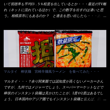
しました。 腹イッパイだけど、得サイズは全てお腹の中へ収まっ
ケージからすれば、間違いなく贈答用目的でしょう。 そんな贈答
いて視聴率も平均13．5％程度を出しているとか・・・最近のTV離
たし満足達成度100％ 苦しいと云う事も無いな！ まだ鶏天1個位
用箱詰め饂飩・・・またもやメガドンキで発見し購入！ 中身は、
れ（ネットに流れているほか）で、この数字を出すのは凄いと思
は入りそうだね。 と云う事で、今回＜釜揚げうどんの湯無し＞を
この様な状態です。 乾麺の束が6束／一パックになっており、それ
う。 相模原市にもあるのか？ と過去を思い出したら・・・あっ
試したら、確...
が3袋入りです。 18束入りというわけですね！900ｇの容量とな
た！ とんかつ赤城！ 老齢の女性がメインで調理場を仕切、老齢
り、1束／50ｇです。 実売は、楽天で1980円・・・Amazonで
の男性が脇をサポートし最近は若い女性がオーダーや片付けを担
1280円と云った感じです。 で私は幾らで、メガドンキでゲットし
当している。 まずはこれを見て欲しい！ カウンターに置かれた＜
たかって？ それは非常に言いづらい・・・色々と各方面へ忖度し
お皿＞である。 直ぐに気づいたでしょう！ 何かキャベツが山じ
て、激安だったとだけ申し上げましょう。 早速1袋を大釜で茹で～
ゃないか！？ ハイ、山です。 これが標準なのです。 普通のとん
ハイ、約15分ほど茹で上げた状態です。 当家には、高齢者がいる
かつ屋のキャベツと比べたら、10人前ほどあるか？ 値段的には、
ので少し柔らかく・・・ 茹で上がった饂飩は、お店の饂飩に比べ
メイン（主流は1,000超）＋定食セット350円程と値段的には、そ
＜細い＞です。 どちらかと云えば、稲庭饂飩的な太さですね。 さ
れ程では安い訳でも無いが、客足が絶えない人気店である。 そん
てこれを、どの様に食べるか？ 長葱無かったので、玉葱を刻んで
なメニューのなかで、リーズナブルで頂ける＜映え＞るメニュー
マルタイ 棒状麺 宮崎辛麺風ラーメン を食べてみた・・・
八王子ラーメン風月見つけうどん！ 冷やし釜あげうどん～です。
が＜カツカレー＞だ！ これです。 当時1,000円税込だった
ラーメン丼に、冷水を軽く張って饂飩を盛り付け、お椀に昆布出
が・・・今も変わらないと思うけど・・・ これが出てくると、カ
マルタイ・・・？余り関東圏では認知度が高くないメーカーさん
汁つゆと長葱に山葵です。 これでツルツル～と頂きました。 良い
ウンター中からOH～と声が飛ぶ！ 写真は、キャベツ少なめでお願
ですが、九州ではメジャーでしょう。スーパーマーケットなどで
じゃないか～...
いしています。 皿のサイズは、直径30cmほどあります。 そこに
棒状のインスタント袋麺は見かけたことが、1度や2度はあるでし
ドカ盛のキャベツと御飯にカレーがかかっています。 カレーは辛
ょう。 日本国内やアジア圏でもインスタント袋麺と云えば、四角
く無く、食べやすいタイプです。 それじゃ～カツは、ハムカツ程
い形状になった乾麺が普通でしょう。マルタイでは＜棒状＞なの
度の薄さだろう？と思われるかもしれないが・・・違う！ チャー