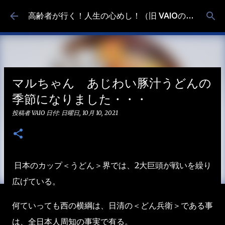
スキップしてメイン コンテンツに移動
高齢者が行く！人生の心めし！（旧 VAIOの食べ歩き）
マルちゃん あじわい豚汁うどんの
季節になりました・・・
投稿者
VAIO
日付:
日曜日, 10月 10, 2021
日本のカップ＜うどん＞界では、2大巨頭が戦いを繰り
広げている。
何ていっても西の横綱は、日清の＜どん兵衛＞である事
は、全日本人周知の事実で有る。