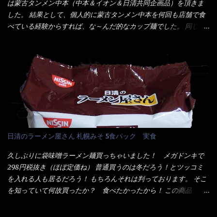
は蒙古タンメン中本（中本＆イオン＆日清共同企画品）を頂きま
ズ】が必要だナァ～ 笑 私は、ブリッキーヌの粉末をよく掛け辛
ミンE)、クチナシ色素、ベニコウジ色素、香料、ビタミンB2、ビ
した。 結果として、個人的に蒙古タンメン中本を何回も店舗で食
く...
タミンB1、香辛料抽出物、 カロチン色素 、(一部にえび・小麦・
べている経験からすれば、な～んだ的なカップ麺でした。 同じ日
そば・卵・乳成分・大豆・豚肉・やまいも・ゼラチンを含む) ★ご
清食品から、昨年に続き2021年も再発売されたカップヌードル激
つ盛り 天ぷらそば 油揚げめん(小麦粉(国内製造)、そば粉、植物
辛味噌と、どちらが旨辛なんだ！？ 比較して見よう～企画を思
油脂、植物性たん白、食塩、とろろ芋、卵白)、かやく(小えびてん
いつきました。 見た目は、炎のシルエットが辛さを醸し出してい
ぷら)、添付調味料(砂糖、食塩、しょうゆ、魚介エキス、たん白加
る・・・ でもパッケージに惑わされてはいけない！！ 私はペ
水分解物、ねぎ、香辛料、 植物油 、香味油脂)／加工でん粉、調味
ヤングの【獄激辛焼きそば】を完食した漢だ。 その後の獄激辛カ
料(アミノ酸等)、炭酸カルシウム、カラメル色素、リン酸塩
レーもな！ 今回、カップヌードル激辛味噌はカップに敢えて辛
(Na)、増粘多糖類、レシチン、酸化防止剤(ビタミンE)、クチナシ
さレベルが記載されている。 それはレベル5！ 日清としては最上
色素、香料、ベニコウジ色素、ビタミンB2、ビタミンB1、香辛料
位の辛さと云っている訳だ。 昨年モデルも食べてはいるけど、1年
抽出物、(一部にえび・小麦・そば・卵・ さば ・大豆・豚肉・やま
も経つと記憶の彼方に・・・いや歳だから記憶力が、どうのこう
日清のラーメン屋さん 札幌みそ 5食パック 実食
いも・ゼラチンを含む) 材料から見れば、緑のたぬきの方が蒲鉾が
のではない。 記憶に残るだけのインパクトに欠けている商品と
入っている！ あの半円形のヤツね！ それとカロチン色素・・・
云う事（当時） 開封すると・・・ 小袋なんてありゃしない！ カ
久しぶりに袋味噌ラーメン麺買っちゃいました！ メガドンキで
さば！？ さばって鯖か？？ サバ読んでないか？？ ■カロリー
ップヌードルは基本蓋開けて、熱湯を注ぐだけで出来る！それが
298円税抜き（ほぼ定価ね） 普通買うのは冬だろう！とツッコミ
比較 緑のたぬき ...
デビュー時からの最大のポイント。 だから粉末スープの具も全
を入れる人も居るだろう！ もちろんそれは判っております。 そこ
部カップの中でカオス状態。 これ特に縦型Bigカップだと、スー
を知っていて何故買ったか？ 食べたかったから！ この商品
プが沈殿するのよねぇ～ だから毎度、ホワイトカップを別に用
2019/6/3にリニューアル販売しているらしくてね！ 麺もスープ
意！ 3分待つのだゾ！ チェルシー！！ OK？ は～い こうな
も。北海道こだわりで全面改良らしい・・・そうと知ったら食べ