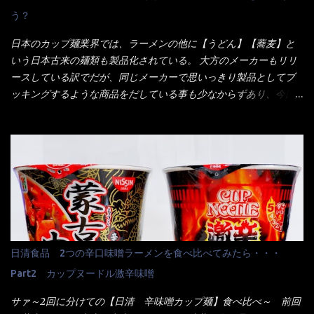
ーポンなんだけどと伝えると、丁寧にタッチパネルで～と教えて
う？
くれたが、何故かタッチパネルがクーポンを受け付けない！！ 店
員さんも、アレー？といいながら私が受け付けますので・・・と
日本のカップ麺業界では、ラーメンの他に【うどん】【蕎麦】と
消えていった。 タッチパネルのやつ、安いのは嫌うんだな！？こ
いう日本古来の麺類も製品化されている。 大方のメーカーもリリ
のヤロー！ 待つ事暫し・・・10分は越えたと思うけど・・・出て
ースしている訳でだが、同じメーカーで思いっきり製品としてブ
来ました。 こちらが本日のサラメシ【ホーリーバジル香る、タイ
ッキングするような商品をだしている事も少なからずあり、今回
風ガパオライス】です。 私は、5年位前までは渋谷勤務だったので
はマルちゃんの【ごつ盛り天ぷらそば】を食べてみること
エスニックランチが多かったのよ！ 渋谷チャオタイなんて1人で良
に・・・ ※東洋水産様 写真借用致しました。 マルちゃんとの
く行きましたねぇ～ だからタイ料理屋さんには、辛味剤・酢・ナ
【そば】と云えば【緑のたぬき】という商品が、ドーンッと構え
ンプラー・砂糖などの4点セット（私はスパイスガールズと呼んで
ている訳で何故に敢えて本商品をリリースするの？ 確かに販売価
いた）が料理に必ず付いてきたものです。 でも流石にファミレ
格は、緑のたぬきの実売は108円位で、ごつ盛り天ぷらそばは98円
スでは・・・それは無いね！残念だ～ 今回はすかいらーくグルー
でした。 殆ど変わらないじゃないか！？ そこで何が違うか・・・
プで、タイ料理をどの様に再現して提供しているか？を見るだけ
メーカーHPから情報を得てみた。 ■原材料 比較（相手に含まれ
だなぁ～ 因みにガパオ＝ホーリーバジルなのです。 肉は通常チ
て居ない物質を赤色） ☆緑のたぬき 油揚げめん(小麦粉(国内製
キンが多く豚や牛もあります。 肉は挽肉みたいなミンチではな
造)、そば粉、植物油脂、植物性たん白、食塩、とろろ芋、卵白)、
日清食品 2つの辛口味噌ラーメンを食べ比べてみたら・・・
く、粗挽きの肉になるんです。 それに現地バンコクでは、卵は固
かやく(小えびてんぷら、 かまぼこ )、添付調味料(砂糖、食塩、し
焼きが本来です。 今回はほぼ全熟の目玉焼きで、これは日本風
Part2 カップヌードル激辛味噌
ょうゆ、魚介エキス、たん白加水分解物、香辛料、ねぎ、香味油
なのです。 まず頂いて見ると・・・肉はチキンで味付けは、チャ
脂)／加工でん粉、調味料(アミノ酸等)、炭酸カルシウム、カラメ
サァ～2回に分けての【日清 辛味噌カップ麺】食べ比べ～ 前回
オタイなのと比べれば薄め？ やっぱり調味料の【スパイスガール
ル色素、リン酸塩(Na)、増粘多糖類、レシチン、酸化防止剤(ビタ