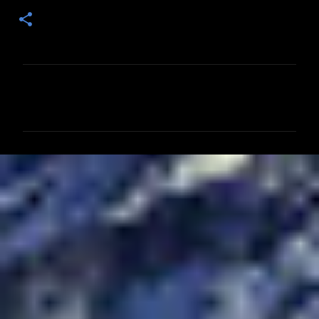
コ
メ
ン
ト