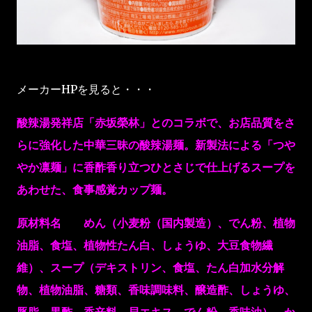
メーカーHPを見ると・・・
酸辣湯発祥店「赤坂榮林」とのコラボで、お店品質をさ
らに強化した中華三昧の酸辣湯麺。新製法による「つや
やか凛麺」に香酢香り立つひとさじで仕上げるスープを
あわせた、食事感覚カップ麺。
原材料名 めん（小麦粉（国内製造）、でん粉、植物
油脂、食塩、植物性たん白、しょうゆ、大豆食物繊
維）、スープ（デキストリン、食塩、たん白加水分解
物、植物油脂、糖類、香味調味料、醸造酢、しょうゆ、