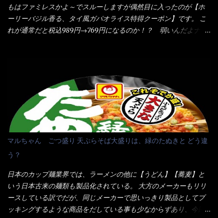
ないかぁ～ モヤシが黒豆モヤシだから細身で熱を加えてもへた
当たりだね） 今回新作のグラタンを頂きましたが、まずまずの美
もはファミレスかよ～でスルーしますが偶然目に入ったのが【ホ
りづらい！（緑豆モヤシだと太くて熱加えるとダラーっとなるん
味しさとダイソーのカレースプーンの。すくい上げ力の良さを再
ーリーバジル香る、タイ風ガパオライス特得クーポン】です。 こ
だよ） それに細ストレート麺とモヤシが良いバランスで・・・
度認識できました。
れが通常だと税込989円→769円になるのか！？ 弱いんだよナァ
韮の緑と卵の黄色も相まって・・・映える...
～ それに使用期限は6/15迄となっていて・・・今日じゃん！！
そこで近くのお店へ・・・・ モーニング以外の通常メニューは、
10:30以降に提供されるので10:40頃に店内へ 私は基本的、どの店
に行っても同じメニュー同じ味のファミレスには行きません。 最
近は、ステーキガストに試しに行ったぐらいです。（肉が喰いた
くて） しかし最近のファミレスは合理化が進み、店員さんもフロ
ア担当は2人程度しか居ないんだよねぇ～ それに注文はタッチパ
ネル！！ 凄いよなぁ～ 20年位前は、フロア担当だけでも5人は
居たと思うけど・・・ 判らず店員さんを呼ぶピンポンを・・・ク
マルちゃん ごつ盛り 天ぷらそば大盛りは、緑のたぬきと どう違
ーポンなんだけどと伝えると、丁寧にタッチパネルで～と教えて
う？
くれたが、何故かタッチパネルがクーポンを受け付けない！！ 店
員さんも、アレー？といいながら私が受け付けますので・・・と
日本のカップ麺業界では、ラーメンの他に【うどん】【蕎麦】と
消えていった。 タッチパネルのやつ、安いのは嫌うんだな！？こ
いう日本古来の麺類も製品化されている。 大方のメーカーもリリ
のヤロー！ 待つ事暫し・・・10分は越えたと思うけど・・・出て
ースしている訳でだが、同じメーカーで思いっきり製品としてブ
来ました。 こちらが本日のサラメシ【ホーリーバジル香る、タイ
ッキングするような商品をだしている事も少なからずあり、今回
風ガパオライス】です。 私は、5年位前までは渋谷勤務だったので