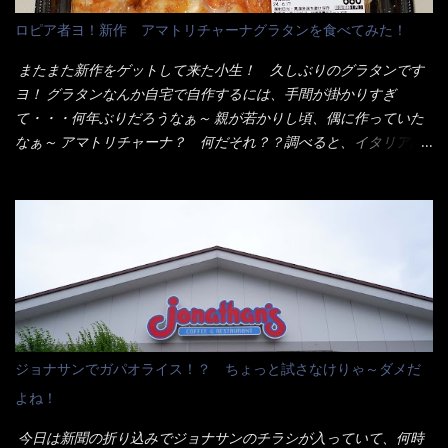
メシは、宮崎辛麺にしよう！ それではまず袋を開けると・・・ な
ロピア者ヨ！新作 アマトリチャーナグラタンを食べてみた！
んだか紙に巻かれた棒状の麺が二束、調味油と粉末スープ！ やは
り見慣れない姿・・・何だかチョッと高級感的な・・・だって透
またまた新作をゲットして来た小生！ 久しぶりのグラタンです
明なトレイに並んだ棒状麺なんて見慣れないからねぇ～（コスト
ヨ！ グラタンなんか自宅で自作するには、手間が掛かりすぎ
がかかる） 袋の裏側を見ると、韮とか卵の用意を勧めている。
て・・・何年ぶりだろうなぁ～ 親が若かりし頃、偶に作っていた
それなばらと冷蔵庫にあった、黒豆モヤシ・韮・生卵を用意しま
なぁ～ アマトリチャーナ？ 何だそれ？？調べると、イタリア語
した。 まず鍋1で湯を沸かし、麺を茹でる！ 小鍋で別に湯を沸か
らしくパスタソースだって～ トマトソースらしいですよ！ 何処
し卵を溶きながら投入～ 次にモヤシを入れて、粉末スープを投
からの情報？ ウィキペディアから・・・そうだろうな～笑 電子
入！！ それと韮の根本の固い部分もね！ 麺が茹で上がったら、
レンジで弱めのワット（小生は500Wで3分程度）温めてテーブル
丼へ入れてから小鍋のスープを丼の中へ 最後に小鍋の具を上にか
へ これ店舗の調理場で、製造しているけど考えるに大き目のオー
け、韮の葉の部分をドサッと乗せて調味油を入れて完成です。 ど
ブン皿で焼いて、大凡の目安で小分けにしているようで、パック
うでしょう？ 見た目 Goodデザイン賞じゃない！？ 笑 マルタ
をよーく見たら表面のチーズの乗り具合に結構な差が出てい
イのHPを見ると・・・（引用） めんは、ノンフライ・ノンスチー
た・・・チーズに焦げ目が付いているのを、しっかり確認し買う
ム製法で仕上げた、生めんに近い風味のストレートめんです。 豚
ことをオススメします。（取り分け量にも若干有り差がでてるだ
の旨味に数種類の唐辛子、ニンニクを加えた辛さとコクが凝縮さ
ろう） 早速タバスコを振りかけて食べてみると・・・結構美味し
ジョナサンでガパオライス！？ ちょっと試さなけりゃ～ダメだ
れた醤油ベースのスープです。 調味油に赤ラー油とごま油を使用
いよ！ 久しぶりだな～ホワイトソースとマカロニの絡まった食
よね！
することに風味と辛さを引き立たせています。 調味油をスープ
感・・・懐かしい～ 今回ダイソーのカレー用のスプーンを使って
全体に馴染ませるために、箸で麺と具を持ち上げて・・・ ええや
みたら、これが凄くうまくすくえるんだよねぇ～（このスプーン
今日は新聞の折り込みでジョナサンのチラシが入っていて、何時