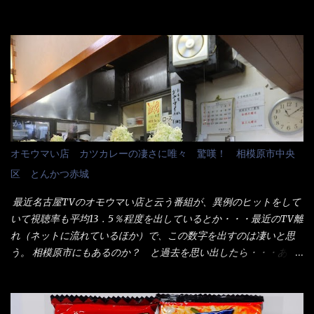
ラメシです。 見事に木桶には湯が入っていない、UDONだけで
関係無いね） 処で今日は何だ！？これです。 丸亀 釜あげうど
す。 しかし、この木桶デカイなぁ～ 試したいこと残りの1つが＜得
ん！ 日本には、お中元とお歳暮という古来からの風習がある。 お
＞サイズを食べられるか？である。 前回も、大しか食べていない
中元は、丁度お盆の夏場に日頃お世話になっている方への＜ご挨
からね、得がどれくらいの満腹度になるのか？ この得サイズの木
拶＞としての贈り物の習慣です。 今では、大分廃れてしまってい
桶は、銭湯で使う洗い桶サイズだなぁ～ この木桶サイズに、満々
るかと・・・小生もお中元やお歳暮など送った事は無い！（キッ
と湯が注がれていたら食べ進むうちに、麺が伸びてしまうだろ
パリ） まぁ～この慣習が残っているのは、官公庁や超大手企業戦
う。 これなら茹で上がった直後のままで、食べ進められるじゃな
士（昇進目的）などの世界でしょう。 要は、ゴマスリ・・・てな
いか！ 別皿で、葱と天かすを満タンに用意して、山葵も2つ。 そ
感じかな。 丸亀製麺と云えば、大阪誕生→全国区（北海道と沖縄
れに湯が無い利点として、汁が薄まらない！ これだよ、こ
は？）へ広がった、讃岐饂飩チェーン店大手といっても過言では
オモウマい店 カツカレーの凄さに唯々 驚嘆！ 相模原市中央
れ！！ 湯があると、うどんと共に汁の方へ湯までも入ってしま
無いでしょう。 各店舗で、毎日饂飩を打っているので饂飩好きの
区 とんかつ赤城
う。つまりラーメンの麺にスープが絡む現象ですな。 結局、伸び
方には店舗に寄って違う！と云う人も居るらしい・・ そんな大手
ずに汁も薄らむこともなく・・最後の方で＜だし汁＞を少し追加
讃岐饂飩チェーン店と関係があるのか？ 箱詰め乾麺！ このパッ
最近名古屋TVのオモウマい店と云う番組が、異例のヒットをして
しました。 腹イッパイだけど、得サイズは全てお腹の中へ収まっ
ケージからすれば、間違いなく贈答用目的でしょう。 そんな贈答
いて視聴率も平均13．5％程度を出しているとか・・・最近のTV離
たし満足達成度100％ 苦しいと云う事も無いな！ まだ鶏天1個位
用箱詰め饂飩・・・またもやメガドンキで発見し購入！ 中身は、
れ（ネットに流れているほか）で、この数字を出すのは凄いと思
は入りそうだね。 と云う事で、今回＜釜揚げうどんの湯無し＞を
この様な状態です。 乾麺の束が6束／一パックになっており、それ
う。 相模原市にもあるのか？ と過去を思い出したら・・・あっ
試したら、確...
が3袋入りです。 18束入りというわけですね！900ｇの容量とな
た！ とんかつ赤城！ 老齢の女性がメインで調理場を仕切、老齢
り、1束／50ｇです。 実売は、楽天で1980円・・・Amazonで
の男性が脇をサポートし最近は若い女性がオーダーや片付けを担
1280円と云った感じです。 で私は幾らで、メガドンキでゲットし
当している。 まずはこれを見て欲しい！ カウンターに置かれた＜
たかって？ それは非常に言いづらい・・・色々と各方面へ忖度し