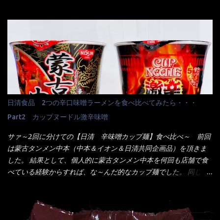
はマルちゃんの【ごつ盛り天ぷらそば】を食べてみること
エスニックランチが多かったのよ！ 渋谷チャオタイなんて1人で良
に・・・ ※東洋水産様 写真借用致しました。 マルちゃんとの
く行きましたねぇ～ だからタイ料理屋さんには、辛味剤・酢・ナ
【そば】と云えば【緑のたぬき】という商品が、ドーンッと構え
ンプラー・砂糖などの4点セット（私はスパイスガールズと呼んで
ている訳で何故に敢えて本商品をリリースするの？ 確かに販売価
いた）が料理に必ず付いてきたものです。 でも流石にファミレ
格は、緑のたぬきの実売は108円位で、ごつ盛り天ぷらそばは98円
スでは・・・それは無いね！残念だ～ 今回はすかいらーくグルー
でした。 殆ど変わらないじゃないか！？ そこで何が違うか・・・
プで、タイ料理をどの様に再現して提供しているか？を見るだけ
メーカーHPから情報を得てみた。 ■原材料 比較（相手に含まれ
だなぁ～ 因みにガパオ＝ホーリーバジルなのです。 肉は通常チ
て居ない物質を赤色） ☆緑のたぬき 油揚げめん(小麦粉(国内製
キンが多く豚や牛もあります。 肉は挽肉みたいなミンチではな
造)、そば粉、植物油脂、植物性たん白、食塩、とろろ芋、卵白)、
日清食品 2つの辛口味噌ラーメンを食べ比べてみたら・・・
く、粗挽きの肉になるんです。 それに現地バンコクでは、卵は固
かやく(小えびてんぷら、 かまぼこ )、添付調味料(砂糖、食塩、し
焼きが本来です。 今回はほぼ全熟の目玉焼きで、これは日本風
Part2 カップヌードル激辛味噌
ょうゆ、魚介エキス、たん白加水分解物、香辛料、ねぎ、香味油
なのです。 まず頂いて見ると・・・肉はチキンで味付けは、チャ
脂)／加工でん粉、調味料(アミノ酸等)、炭酸カルシウム、カラメ
サァ～2回に分けての【日清 辛味噌カップ麺】食べ比べ～ 前回
オタイなのと比べれば薄め？ やっぱり調味料の【スパイスガール
ル色素、リン酸塩(Na)、増粘多糖類、レシチン、酸化防止剤(ビタ
は蒙古タンメン中本（中本＆イオン＆日清共同企画品）を頂きま
ズ】が必要だナァ～ 笑 私は、ブリッキーヌの粉末をよく掛け辛
ミンE)、クチナシ色素、ベニコウジ色素、香料、ビタミンB2、ビ
した。 結果として、個人的に蒙古タンメン中本を何回も店舗で食
く...
タミンB1、香辛料抽出物、 カロチン色素 、(一部にえび・小麦・
べている経験からすれば、な～んだ的なカップ麺でした。 同じ日
そば・卵・乳成分・大豆・豚肉・やまいも・ゼラチンを含む) ★ご
清食品から、昨年に続き2021年も再発売されたカップヌードル激
つ盛り 天ぷらそば 油揚げめん(小麦粉(国内製造)、そば粉、植物
辛味噌と、どちらが旨辛なんだ！？ 比較して見よう～企画を思
油脂、植物性たん白、食塩、とろろ芋、卵白)、かやく(小えびてん
いつきました。 見た目は、炎のシルエットが辛さを醸し出してい
ぷら)、添付調味料(砂糖、食塩、しょうゆ、魚介エキス、たん白加
る・・・ でもパッケージに惑わされてはいけない！！ 私はペ