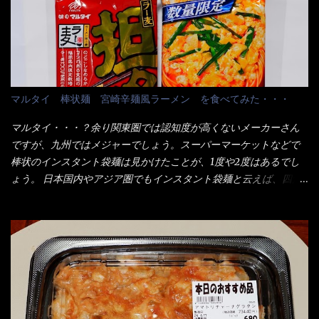
お皿＞である。 直ぐに気づいたでしょう！ 何かキャベツが山じ
て、激安だったとだけ申し上げましょう。 早速1袋を大釜で茹で～
ゃないか！？ ハイ、山です。 これが標準なのです。 普通のとん
ハイ、約15分ほど茹で上げた状態です。 当家には、高齢者がいる
かつ屋のキャベツと比べたら、10人前ほどあるか？ 値段的には、
ので少し柔らかく・・・ 茹で上がった饂飩は、お店の饂飩に比べ
メイン（主流は1,000超）＋定食セット350円程と値段的には、そ
＜細い＞です。 どちらかと云えば、稲庭饂飩的な太さですね。 さ
れ程では安い訳でも無いが、客足が絶えない人気店である。 そん
てこれを、どの様に食べるか？ 長葱無かったので、玉葱を刻んで
なメニューのなかで、リーズナブルで頂ける＜映え＞るメニュー
マルタイ 棒状麺 宮崎辛麺風ラーメン を食べてみた・・・
八王子ラーメン風月見つけうどん！ 冷やし釜あげうどん～です。
が＜カツカレー＞だ！ これです。 当時1,000円税込だった
ラーメン丼に、冷水を軽く張って饂飩を盛り付け、お椀に昆布出
が・・・今も変わらないと思うけど・・・ これが出てくると、カ
マルタイ・・・？余り関東圏では認知度が高くないメーカーさん
汁つゆと長葱に山葵です。 これでツルツル～と頂きました。 良い
ウンター中からOH～と声が飛ぶ！ 写真は、キャベツ少なめでお願
ですが、九州ではメジャーでしょう。スーパーマーケットなどで
じゃないか～...
いしています。 皿のサイズは、直径30cmほどあります。 そこに
棒状のインスタント袋麺は見かけたことが、1度や2度はあるでし
ドカ盛のキャベツと御飯にカレーがかかっています。 カレーは辛
ょう。 日本国内やアジア圏でもインスタント袋麺と云えば、四角
く無く、食べやすいタイプです。 それじゃ～カツは、ハムカツ程
い形状になった乾麺が普通でしょう。マルタイでは＜棒状＞なの
度の薄さだろう？と思われるかもしれないが・・・違う！ チャー
です。 素麺や日本蕎麦などの乾麺と一緒ですね！ そんなマルタ
ンとした厚さのあるトンカツです。 それも揚げたての熱々です。
イ棒状ラーメンを、OKストアで見かけ思わず手に取って買い物篭
これを難なく完食出来なければ、漢では無い！と云っても過言で
へ 坦々まぜそばと＜数量限定＞宮崎辛麺風ラーメン オーッといき
はないだろう。 この他も、兎に角ボリューム満点で＜薄カツ＞と
なり私の胃袋をグサッと・・・・ 棒状インスタントラーメンの
呼ばれるメニューは、トンカツが2枚重ねて出てくるだ！ 1枚が薄
デビューが決まりました。 か・ら・め・ん・辛麺！ 宮崎辛麺は
いから、2枚乗せにしたらしいけど・・・
チャルメラや日清からも出されている、辛口のラーメンじゃ
ん！！ 酸っぱくしたら、酸辣湯麺？なんてね。 よし今日のサラ