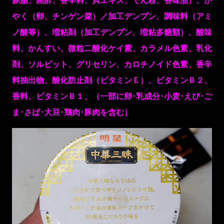
豚脂、黒酢、香辛料、貝エキス、でん粉、香味油）、か
やく（卵、チンゲン菜）／加工デンプン、調味料（アミ
ノ酸等）、増粘剤（加工デンプン、増粘多糖類）、酸味
料、かんすい、微粒二酸化ケイ素、カラメル色素、乳化
剤、ソルビット、グリセリン、カロチノイド色素、香辛
料抽出物、酸化防止剤（ビタミンＥ）、ビタミンＢ２、
香料、ビタミンＢ１、（一部に卵･乳成分･小麦･えび･ご
ま･さば･大豆･鶏肉･豚肉を含む）