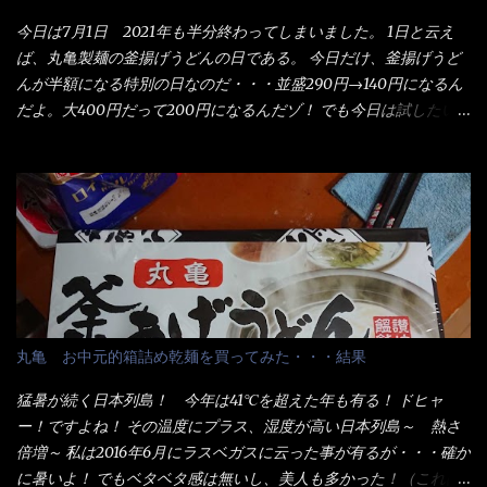
今日は7月1日 2021年も半分終わってしまいました。 1日と云え
ば、丸亀製麺の釜揚げうどんの日である。 今日だけ、釜揚げうど
んが半額になる特別の日なのだ・・・並盛290円→140円になるん
だよ。大400円だって200円になるんだゾ！ でも今日は試したい
ことが2つある！ 1つめは釜揚げうどんの湯が無い注文が通る
か？ 釜揚げうどんは、木の桶に茹で湯と共に＜うどん＞が泳い
でる～ でもコレって食べきるまで湯に浸かっているわけで、最
初と最後では麺の固さというかコシが違う！ だったら湯なんか要
らないじゃん！ 茹で上げ直後の麺だけいいよ！となるでしょ
う。 事前にググって調べたら、やっぱり＜湯無し＞注文は、裏注
文方法としてあるらしい。 それと店員によっては、理解出来ない
者も居るらしい云う事。 そこでランチ混雑前に、行くのが店への
配慮でもある。 11:20 店内に入り・・・『釜揚げうどん得を湯ナ
丸亀 お中元的箱詰め乾麺を買ってみた・・・結果
シで！』と注文したら、近場にいたオッサン店員はキョトンとし
た顔『湯なし？』（これだ全く理解していないな） すると茹で方
猛暑が続く日本列島！ 今年は41℃を超えた年も有る！ ドヒャ
の若い女性店員が『いい！いい！！』とオッサンを向こうへやっ
ー！ですよね！ その温度にプラス、湿度が高い日本列島～ 熱さ
た。 でサッサと、木桶を用意してうどんだけ入れて出して来まし
倍増～ 私は2016年6月にラスベガスに云った事が有るが・・・確か
た。 な～るほど、この事か・・・ で今日の2021年後半1回目のサ
に暑いよ！ でもベタベタ感は無いし、美人も多かった！（これは