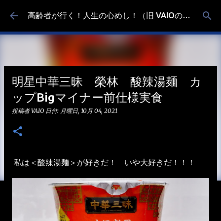
スキップしてメイン コンテンツに移動
高齢者が行く！人生の心めし！（旧 VAIOの食べ歩き）
明星中華三昧 榮林 酸辣湯麺 カ
ップBigマイナー前仕様実食
投稿者
VAIO
日付:
月曜日, 10月 04, 2021
私は＜酸辣湯麺＞が好きだ！ いや大好きだ！！！