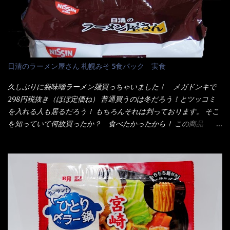
水分解物、ねぎ、香辛料、 植物油 、香味油脂)／加工でん粉、調味
ヤングの【獄激辛焼きそば】を完食した漢だ。 その後の獄激辛カ
料(アミノ酸等)、炭酸カルシウム、カラメル色素、リン酸塩
レーもな！ 今回、カップヌードル激辛味噌はカップに敢えて辛
(Na)、増粘多糖類、レシチン、酸化防止剤(ビタミンE)、クチナシ
さレベルが記載されている。 それはレベル5！ 日清としては最上
色素、香料、ベニコウジ色素、ビタミンB2、ビタミンB1、香辛料
位の辛さと云っている訳だ。 昨年モデルも食べてはいるけど、1年
抽出物、(一部にえび・小麦・そば・卵・ さば ・大豆・豚肉・やま
も経つと記憶の彼方に・・・いや歳だから記憶力が、どうのこう
日清のラーメン屋さん 札幌みそ 5食パック 実食
いも・ゼラチンを含む) 材料から見れば、緑のたぬきの方が蒲鉾が
のではない。 記憶に残るだけのインパクトに欠けている商品と
入っている！ あの半円形のヤツね！ それとカロチン色素・・・
云う事（当時） 開封すると・・・ 小袋なんてありゃしない！ カ
久しぶりに袋味噌ラーメン麺買っちゃいました！ メガドンキで
さば！？ さばって鯖か？？ サバ読んでないか？？ ■カロリー
ップヌードルは基本蓋開けて、熱湯を注ぐだけで出来る！それが
298円税抜き（ほぼ定価ね） 普通買うのは冬だろう！とツッコミ
比較 緑のたぬき ...
デビュー時からの最大のポイント。 だから粉末スープの具も全
を入れる人も居るだろう！ もちろんそれは判っております。 そこ
部カップの中でカオス状態。 これ特に縦型Bigカップだと、スー
を知っていて何故買ったか？ 食べたかったから！ この商品
プが沈殿するのよねぇ～ だから毎度、ホワイトカップを別に用
2019/6/3にリニューアル販売しているらしくてね！ 麺もスープ
意！ 3分待つのだゾ！ チェルシー！！ OK？ は～い こうな
も。北海道こだわりで全面改良らしい・・・そうと知ったら食べ
りました～ 熱湯によりカップ内に対流が起こり、表層が泡立っ
てみないといけないじゃん！（知るのが遅い） リニューアル前の
ている～ 隣に用意したのが、ホワイトカップ丼型です。 こちら
は食べた事あるのよ！でもここ数年は、カップ麺の方が話題性も
へ内容物を全て移すのと同時に、スープも満遍なく全体に行き渡
品揃えも上じゃん！ だって話題性の無いのを食べても・・・しょ
させる。 箸で麺から移動させ、具とスープは最後に移すとこうな
うが無いじゃん！ 日本で話題性が無いのに、外国の人には尚更ね
りました。 良い感じではないか！ やはり一部粉末スープが縦型
ぇ～ 袋麺と云えば【サッポロ一番】と云われる程だが、10年位前
カップの壁面に残っていたので、ぜーんぶ箸等で落としてホワイ
に革新的な袋麺が出た！ それは『マルちゃん正麺』と云われる商