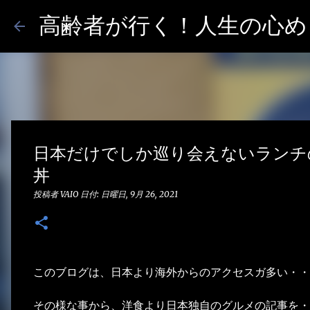
高齢者が行く！人生の心めし
日本だけでしか巡り会えないランチ
丼
投稿者
VAIO
日付:
日曜日, 9月 26, 2021
このブログは、日本より海外からのアクセスガ多い・・
その様な事から、洋食より日本独自のグルメの記事を・