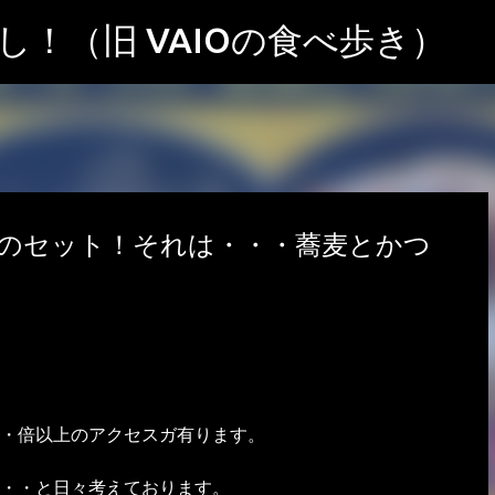
スキップしてメイン コンテンツに移動
！（旧 VAIOの食べ歩き）
のセット！それは・・・蕎麦とかつ
・倍以上のアクセスガ有ります。
・・と日々考えております。