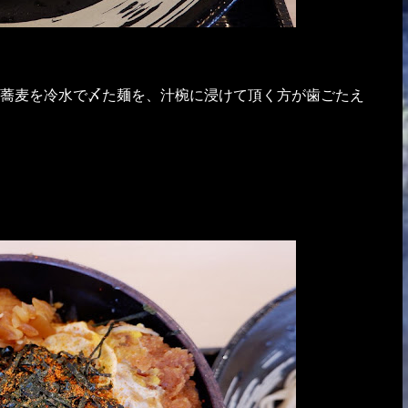
蕎麦を冷水で〆た麺を、汁椀に浸けて頂く方が歯ごたえ