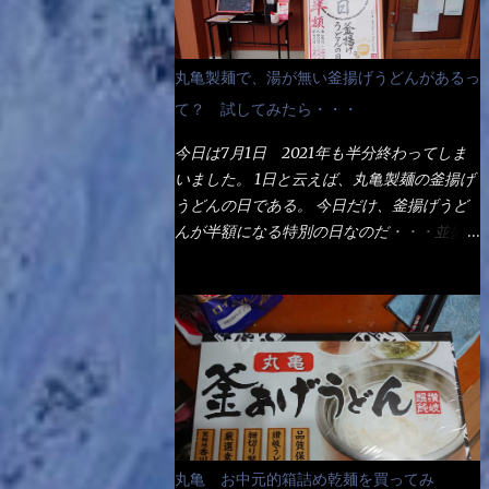
丸亀製麺で、湯が無い釜揚げうどんがあるっ
て？ 試してみたら・・・
今日は7月1日 2021年も半分終わってしま
いました。 1日と云えば、丸亀製麺の釜揚げ
うどんの日である。 今日だけ、釜揚げうど
んが半額になる特別の日なのだ・・・並盛
290円→140円になるんだよ。大400円だっ
て200円になるんだゾ！ でも今日は試した
いことが2つある！ 1つめは釜揚げうどんの
湯が無い注文が通るか？ 釜揚げうどんは、
木の桶に茹で湯と共に＜うどん＞が泳いでる
～ でもコレって食べきるまで湯に浸かって
いるわけで、最初と最後では麺の固さという
かコシが違う！ だったら湯なんか要らない
じゃん！ 茹で上げ直後の麺だけいいよ！と
丸亀 お中元的箱詰め乾麺を買ってみ