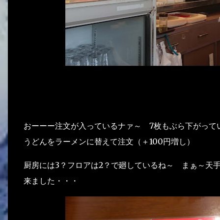
おーーー注文が入っているナァ～ 7枚もぶら下がって
うどんをラーメンに替えて注文（＋100円増し）
厨房には3？フロアは2？で廻しているね～ まぁ～天
来ました・・・