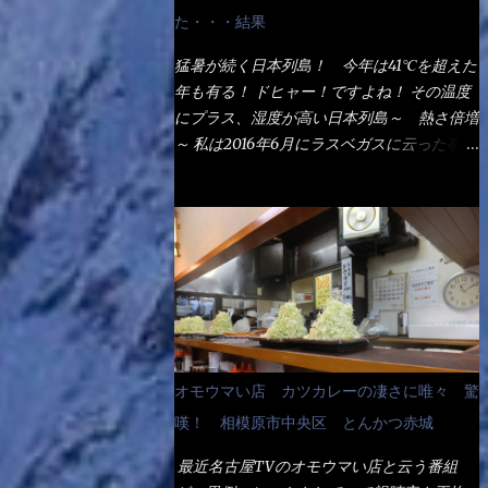
なるでしょう。 事前にググって調べたら、
た・・・結果
やっぱり＜湯無し＞注文は、裏注文方法とし
てあるらしい。 それと店員によっては、理
猛暑が続く日本列島！ 今年は41℃を超えた
解出来ない者も居るらしい云う事。 そこで
年も有る！ ドヒャー！ですよね！ その温度
ランチ混雑前に、行くのが店への配慮でもあ
にプラス、湿度が高い日本列島～ 熱さ倍増
る。 11:20 店内に入り・・・『釜揚げうど
～ 私は2016年6月にラスベガスに云った事が
ん得を湯ナシで！』と注文したら、近場にい
有るが・・・確かに暑いよ！ でもベタベタ
たオッサン店員はキョトンとした顔『湯な
感は無いし、美人も多かった！（これは関係
し？』（これだ全く理解していないな） す
無いね） 処で今日は何だ！？これです。 丸
ると茹で方の若い女性店員が『いい！い
亀 釜あげうどん！ 日本には、お中元とお
い！！』とオッサンを向こうへやった。 で
歳暮という古来からの風習がある。 お中元
サッサと、木桶を用意してうどんだけ入れて
は、丁度お盆の夏場に日頃お世話になってい
出して来ました。 な～るほど、この事
る方への＜ご挨拶＞としての贈り物の習慣で
か・・・ で今日の2021年後半1回目のサラメ
す。 今では、大分廃れてしまっているか
シです。 見事に木桶には湯が入っていな
と・・・小生もお中元やお歳暮など送った事
オモウマい店 カツカレーの凄さに唯々 驚
い、UDONだけです。 しかし、この木桶デ
は無い！（キッパリ） まぁ～この慣習が残
カイなぁ～ 試したいこと残りの1つが＜得＞
嘆！ 相模原市中央区 とんかつ赤城
っているのは、官公庁や超大手企業戦士（昇
サイズを食べられるか？である。 前回も、
進目的）などの世界でしょう。 要は、ゴマ
最近名古屋TVのオモウマい店と云う番組
大しか食べていないからね、得がどれくらい
スリ・・・てな感じかな。 丸亀製麺と云え