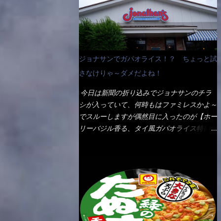
なんて見慣れないからねぇ～（コストがかか
ペディアから・・・そうだろうな～笑 電子
る） 袋の裏側を見ると、韮とか卵の用意を
レンジで弱めのワット（小生は500Wで3分
勧めている。 それなばらと冷蔵庫にあっ
程度）温めてテーブルへ これ店舗の調理場
た、黒豆モヤシ・韮・生卵を用意しました。
で、製造しているけど考えるに大き目のオー
まず鍋1で湯を沸かし、麺を茹でる！ 小鍋
ブン皿で焼いて、大凡の目安で小分けにして
ジョナサンでガパオライス！？ ちょっと試
で別に湯を沸かし卵を溶きながら投入～ 次
いるようで、パックをよーく見たら表面のチ
にモヤシを入れて、粉末スープを投入！！
さなけりゃ～ダメだよね！
ーズの乗り具合に結構な差が出ていた・・・
それと韮の根本の固い部分もね！ 麺が茹で
チーズに焦げ目が付いているのを、しっかり
今日は新聞の折り込みでジョナサンのチラ
上がったら、丼へ入れてから小鍋のスープを
確認し買うことをオススメします。（取り分
シが入っていて、何時もはファミレスかよ～
丼の中へ 最後に小鍋の具を上にかけ、韮の
け量にも若干有り差がでてるだろう） 早速
でスルーしますが偶然目に入ったのが【ホー
葉の部分をドサッと乗せて調味油を入れて完
タバスコを振りかけて食べてみると・・・結
リーバジル香る、タイ風ガパオライス特得ク
成です。 どうでしょう？ 見た目 Goodデ
構美味しいよ！ 久しぶりだな～ホワイトソ
ーポン】です。 これが通常だと税込989円
ザイン賞じゃない！？ 笑 マルタイのHPを
ースとマカロニの絡まった食感・・・懐かし
→769円になるのか！？ 弱いんだよナァ
見ると・・・（引用） めんは、ノンフラ
い～ 今回ダイソーのカレー用のスプーンを
～ それに使用期限は6/15迄となってい
イ・ノンスチーム製法で仕上げた、生めんに
使ってみたら、これが凄くうまくすくえるん
て・・・今日じゃん！！ そこで近くのお店
近い風味のストレートめんです。 豚の旨味
だよねぇ～（このスプーン当たりだね） 今
へ・・・・ モーニング以外の通常メニュー
に数種類の唐辛子、ニンニクを加えた辛さと
回新作のグラタンを頂きましたが、まずまず
は、10:30以降に提供されるので10:40頃に店
コクが凝縮された醤油ベースのスープです。
の美味しさとダイソーのカレースプーンの。
内へ 私は基本的、どの店に行っても同じメ
調味油に赤ラー油とごま油を使用することに
すくい上げ力の良さを再度認識できました。