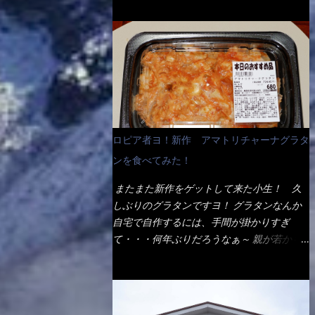
ょう。 早速1袋を大釜で茹で～ ハイ、約15分
だ！ これです。 当時1,000円税込だった
でもインスタント袋麺と云えば、四角い形状
ほど茹で上げた状態です。 当家には、高齢
が・・・今も変わらないと思うけど・・・
になった乾麺が普通でしょう。マルタイでは
者がいるので少し柔らかく・・・ 茹で上が
これが出てくると、カウンター中からOH～
＜棒状＞なのです。 素麺や日本蕎麦などの
った饂飩は、お店の饂飩に比べ＜細い＞で
と声が飛ぶ！ 写真は、キャベツ少なめでお
乾麺と一緒ですね！ そんなマルタイ棒状ラ
す。 どちらかと云えば、稲庭饂飩的な太さ
願いしています。 皿のサイズは、直径30cm
ーメンを、OKストアで見かけ思わず手に取
ですね。 さてこれを、どの様に食べるか？
ほどあります。 そこにドカ盛のキャベツと
って買い物篭へ 坦々まぜそばと＜数量限定
長葱無かったので、玉葱を刻んで八王子ラー
御飯にカレーがかかっています。 カレーは
＞宮崎辛麺風ラーメン オーッといきなり私
メン風月見つけうどん！ 冷やし釜あげうど
辛く無く、食べやすいタイプです。 それじ
の胃袋をグサッと・・・・ 棒状インスタン
ん～です。 ラーメン丼に、冷水を軽く張っ
ロピア者ヨ！新作 アマトリチャーナグラタ
ゃ～カツは、ハムカツ程度の薄さだろう？と
トラーメンのデビューが決まりました。
て饂飩を盛り付け、お椀に昆布出汁つゆと長
思われるかもしれないが・・・違う！ チャ
ンを食べてみた！
か・ら・め・ん・辛麺！ 宮崎辛麺はチャル
葱に山葵です。 これでツルツル～と頂きま
ーンとした厚さのあるトンカツです。 それ
メラや日清からも出されている、辛口のラー
した。 良いじゃないか～...
またまた新作をゲットして来た小生！ 久
も揚げたての熱々です。 これを難なく完食
メンじゃん！！ 酸っぱくしたら、酸辣湯
しぶりのグラタンですヨ！ グラタンなんか
出来なければ、漢では無い！と云っても過言
麺？なんてね。 よし今日のサラメシは、宮
自宅で自作するには、手間が掛かりすぎ
ではないだろう。 この他も、兎に角ボリュ
崎辛麺にしよう！ それではまず袋を開ける
て・・・何年ぶりだろうなぁ～ 親が若かり
ーム満点で＜薄カツ＞と呼ばれるメニュー
と・・・ なんだか紙に巻かれた棒状の麺が
し頃、偶に作っていたなぁ～ アマトリチャ
は、トンカツが2枚重ねて出てくるだ！ 1枚
二束、調味油と粉末スープ！ やはり見慣れ
ーナ？ 何だそれ？？調べると、イタリア語
が薄いから、2枚乗せにしたらしいけ
ない姿・・・何だかチョッと高級感的
らしくパスタソースだって～ トマトソース
ど・・・
な・・・だって透明なトレイに並んだ棒状麺
らしいですよ！ 何処からの情報？ ウィキ