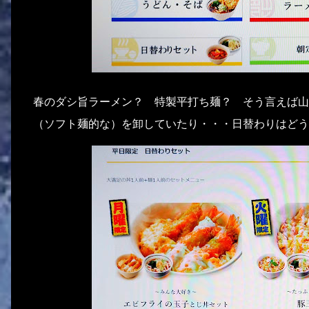
春のダシ旨ラーメン？ 特製平打ち麺？ そう言えば山
（ソフト麺的な）を卸していたり・・・日替わりはどう