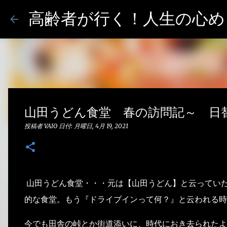
高齢者が行く！人生の心めし
山田うどん食堂 春の訪問記～ 日
投稿者
VAIO
日付:
月曜日, 4月 19, 2021
山田うどん食堂・・・元は【山田うどん】と云ってい
的な食堂。もう『ドライブインって何？』と云われる時
今でも田舎の峠とか街道添いに、時代におき去られたよ