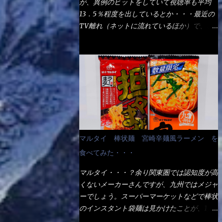
が、異例のヒットをしていて視聴率も平均
の満腹度になるのか？ この得サイズの木桶
ば、大阪誕生→全国区（北海道と沖縄は？）
13．5％程度を出しているとか・・・最近の
は、銭湯で使う洗い桶サイズだなぁ～ この
へ広がった、讃岐饂飩チェーン店大手といっ
TV離れ（ネットに流れているほか）で、こ
木桶サイズに、満々と湯が注がれていたら食
ても過言では無いでしょう。 各店舗で、毎
の数字を出すのは凄いと思う。 相模原市に
べ進むうちに、麺が伸びてしまうだろう。
日饂飩を打っているので饂飩好きの方には店
もあるのか？ と過去を思い出したら・・・
これなら茹で上がった直後のままで、食べ進
舗に寄って違う！と云う人も居るらしい・・
あった！ とんかつ赤城！ 老齢の女性がメ
められるじゃないか！ 別皿で、葱と天かす
そんな大手讃岐饂飩チェーン店と関係がある
インで調理場を仕切、老齢の男性が脇をサポ
を満タンに用意して、山葵も2つ。 それに湯
のか？ 箱詰め乾麺！ このパッケージから
ートし最近は若い女性がオーダーや片付けを
が無い利点として、汁が薄まらない！ これ
すれば、間違いなく贈答用目的でしょう。
担当している。 まずはこれを見て欲しい！
だよ、これ！！ 湯があると、うどんと共に
そんな贈答用箱詰め饂飩・・・またもやメガ
カウンターに置かれた＜お皿＞である。 直
汁の方へ湯までも入ってしまう。つまりラー
ドンキで発見し購入！ 中身は、この様な状
ぐに気づいたでしょう！ 何かキャベツが山
メンの麺にスープが絡む現象ですな。 結
態です。 乾麺の束が6束／一パックになって
じゃないか！？ ハイ、山です。 これが標
局、伸びずに汁も薄らむこともなく・・最後
マルタイ 棒状麺 宮崎辛麺風ラーメン を
おり、それが3袋入りです。 18束入りという
準なのです。 普通のとんかつ屋のキャベツ
の方で＜だし汁＞を少し追加しました。 腹
わけですね！900ｇの容量となり、1束／50
食べてみた・・・
と比べたら、10人前ほどあるか？ 値段的に
イッパイだけど、得サイズは全てお腹の中へ
ｇです。 実売は、楽天で1980円・・・
は、メイン（主流は1,000超）＋定食セット
収まったし満足達成度100％ 苦しいと云う事
マルタイ・・・？余り関東圏では認知度が高
Amazonで1280円と云った感じです。 で私
350円程と値段的には、それ程では安い訳で
も無いな！ まだ鶏天1個位は入りそうだ
くないメーカーさんですが、九州ではメジャ
は幾らで、メガドンキでゲットしたかって？
も無いが、客足が絶えない人気店である。
ね。 と云う事で、今回＜釜揚げうどんの湯
ーでしょう。スーパーマーケットなどで棒状
それは非常に言いづらい・・・色々と各方面
そんなメニューのなかで、リーズナブルで頂
無し＞を試したら、確...
のインスタント袋麺は見かけたことが、1度
へ忖度して、激安だったとだけ申し上げまし
ける＜映え＞るメニューが＜カツカレー＞
や2度はあるでしょう。 日本国内やアジア圏