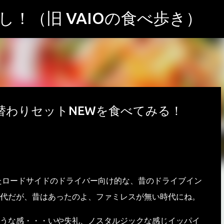
スキップしてメイン コンテンツに移動
！（旧 VAIOの食べ歩き）
替わりセットNEWを食べてみる！
たロードサイドのドライバー向け的な、昔のドライブイン
代だが、昔はあったのよ、ファミレスが無い時代にね。
うな感・・・いや失礼、ノスタルジックな感じイッパイ