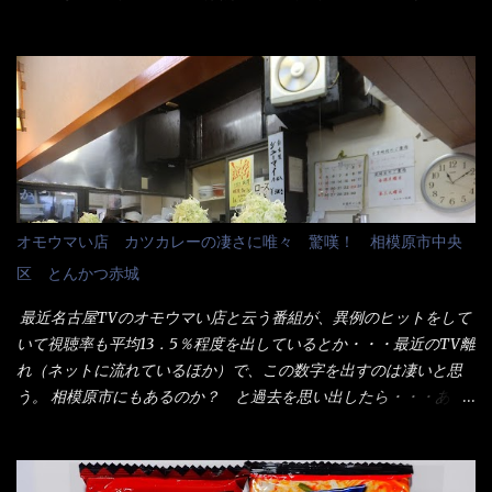
ラメシです。 見事に木桶には湯が入っていない、UDONだけで
関係無いね） 処で今日は何だ！？これです。 丸亀 釜あげうど
す。 しかし、この木桶デカイなぁ～ 試したいこと残りの1つが＜得
ん！ 日本には、お中元とお歳暮という古来からの風習がある。 お
＞サイズを食べられるか？である。 前回も、大しか食べていない
中元は、丁度お盆の夏場に日頃お世話になっている方への＜ご挨
からね、得がどれくらいの満腹度になるのか？ この得サイズの木
拶＞としての贈り物の習慣です。 今では、大分廃れてしまってい
桶は、銭湯で使う洗い桶サイズだなぁ～ この木桶サイズに、満々
るかと・・・小生もお中元やお歳暮など送った事は無い！（キッ
と湯が注がれていたら食べ進むうちに、麺が伸びてしまうだろ
パリ） まぁ～この慣習が残っているのは、官公庁や超大手企業戦
う。 これなら茹で上がった直後のままで、食べ進められるじゃな
士（昇進目的）などの世界でしょう。 要は、ゴマスリ・・・てな
いか！ 別皿で、葱と天かすを満タンに用意して、山葵も2つ。 そ
感じかな。 丸亀製麺と云えば、大阪誕生→全国区（北海道と沖縄
れに湯が無い利点として、汁が薄まらない！ これだよ、こ
は？）へ広がった、讃岐饂飩チェーン店大手といっても過言では
オモウマい店 カツカレーの凄さに唯々 驚嘆！ 相模原市中央
れ！！ 湯があると、うどんと共に汁の方へ湯までも入ってしま
無いでしょう。 各店舗で、毎日饂飩を打っているので饂飩好きの
区 とんかつ赤城
う。つまりラーメンの麺にスープが絡む現象ですな。 結局、伸び
方には店舗に寄って違う！と云う人も居るらしい・・ そんな大手
ずに汁も薄らむこともなく・・最後の方で＜だし汁＞を少し追加
讃岐饂飩チェーン店と関係があるのか？ 箱詰め乾麺！ このパッ
最近名古屋TVのオモウマい店と云う番組が、異例のヒットをして
しました。 腹イッパイだけど、得サイズは全てお腹の中へ収まっ
ケージからすれば、間違いなく贈答用目的でしょう。 そんな贈答
いて視聴率も平均13．5％程度を出しているとか・・・最近のTV離
たし満足達成度100％ 苦しいと云う事も無いな！ まだ鶏天1個位
用箱詰め饂飩・・・またもやメガドンキで発見し購入！ 中身は、
れ（ネットに流れているほか）で、この数字を出すのは凄いと思
は入りそうだね。 と云う事で、今回＜釜揚げうどんの湯無し＞を
この様な状態です。 乾麺の束が6束／一パックになっており、それ
う。 相模原市にもあるのか？ と過去を思い出したら・・・あっ
試したら、確...
が3袋入りです。 18束入りというわけですね！900ｇの容量とな
た！ とんかつ赤城！ 老齢の女性がメインで調理場を仕切、老齢
り、1束／50ｇです。 実売は、楽天で1980円・・・Amazonで
の男性が脇をサポートし最近は若い女性がオーダーや片付けを担
1280円と云った感じです。 で私は幾らで、メガドンキでゲットし
当している。 まずはこれを見て欲しい！ カウンターに置かれた＜