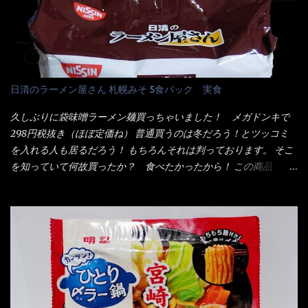
水分解物、ねぎ、香辛料、 植物油 、香味油脂)／加工でん粉、調味
ヤングの【獄激辛焼きそば】を完食した漢だ。 その後の獄激辛カ
料(アミノ酸等)、炭酸カルシウム、カラメル色素、リン酸塩
レーもな！ 今回、カップヌードル激辛味噌はカップに敢えて辛
(Na)、増粘多糖類、レシチン、酸化防止剤(ビタミンE)、クチナシ
さレベルが記載されている。 それはレベル5！ 日清としては最上
色素、香料、ベニコウジ色素、ビタミンB2、ビタミンB1、香辛料
位の辛さと云っている訳だ。 昨年モデルも食べてはいるけど、1年
抽出物、(一部にえび・小麦・そば・卵・ さば ・大豆・豚肉・やま
も経つと記憶の彼方に・・・いや歳だから記憶力が、どうのこう
日清のラーメン屋さん 札幌みそ 5食パック 実食
いも・ゼラチンを含む) 材料から見れば、緑のたぬきの方が蒲鉾が
のではない。 記憶に残るだけのインパクトに欠けている商品と
入っている！ あの半円形のヤツね！ それとカロチン色素・・・
云う事（当時） 開封すると・・・ 小袋なんてありゃしない！ カ
久しぶりに袋味噌ラーメン麺買っちゃいました！ メガドンキで
さば！？ さばって鯖か？？ サバ読んでないか？？ ■カロリー
ップヌードルは基本蓋開けて、熱湯を注ぐだけで出来る！それが
298円税抜き（ほぼ定価ね） 普通買うのは冬だろう！とツッコミ
比較 緑のたぬき ...
デビュー時からの最大のポイント。 だから粉末スープの具も全
を入れる人も居るだろう！ もちろんそれは判っております。 そこ
部カップの中でカオス状態。 これ特に縦型Bigカップだと、スー
を知っていて何故買ったか？ 食べたかったから！ この商品
プが沈殿するのよねぇ～ だから毎度、ホワイトカップを別に用
2019/6/3にリニューアル販売しているらしくてね！ 麺もスープ
意！ 3分待つのだゾ！ チェルシー！！ OK？ は～い こうな
も。北海道こだわりで全面改良らしい・・・そうと知ったら食べ
りました～ 熱湯によりカップ内に対流が起こり、表層が泡立っ
てみないといけないじゃん！（知るのが遅い） リニューアル前の
ている～ 隣に用意したのが、ホワイトカップ丼型です。 こちら
は食べた事あるのよ！でもここ数年は、カップ麺の方が話題性も
へ内容物を全て移すのと同時に、スープも満遍なく全体に行き渡
品揃えも上じゃん！ だって話題性の無いのを食べても・・・しょ
させる。 箸で麺から移動させ、具とスープは最後に移すとこうな
うが無いじゃん！ 日本で話題性が無いのに、外国の人には尚更ね
りました。 良い感じではないか！ やはり一部粉末スープが縦型
ぇ～ 袋麺と云えば【サッポロ一番】と云われる程だが、10年位前
カップの壁面に残っていたので、ぜーんぶ箸等で落としてホワイ
に革新的な袋麺が出た！ それは『マルちゃん正麺』と云われる商