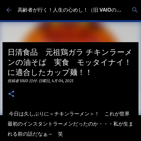
スキップしてメイン コンテンツに移動
高齢者が行く！人生の心めし！（旧 VAIOの食べ歩き）
日清食品 元祖鶏ガラ チキンラーメ
ンの油そば 実食 モッタイナイ！
に適合したカップ麺！！
投稿者
VAIO
日付:
日曜日, 4月 04, 2021
今日は久しぶりに＜チキンラーメン＞！ これが世界
最初のインスタントラーメンだったのか・・・私が生ま
れる前の話だなぁ～ 笑