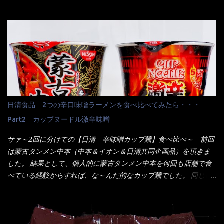
はマルちゃんの【ごつ盛り天ぷらそば】を食べてみること
エスニックランチが多かったのよ！ 渋谷チャオタイなんて1人で良
に・・・ ※東洋水産様 写真借用致しました。 マルちゃんとの
く行きましたねぇ～ だからタイ料理屋さんには、辛味剤・酢・ナ
【そば】と云えば【緑のたぬき】という商品が、ドーンッと構え
ンプラー・砂糖などの4点セット（私はスパイスガールズと呼んで
ている訳で何故に敢えて本商品をリリースするの？ 確かに販売価
いた）が料理に必ず付いてきたものです。 でも流石にファミレ
格は、緑のたぬきの実売は108円位で、ごつ盛り天ぷらそばは98円
スでは・・・それは無いね！残念だ～ 今回はすかいらーくグルー
でした。 殆ど変わらないじゃないか！？ そこで何が違うか・・・
プで、タイ料理をどの様に再現して提供しているか？を見るだけ
メーカーHPから情報を得てみた。 ■原材料 比較（相手に含まれ
だなぁ～ 因みにガパオ＝ホーリーバジルなのです。 肉は通常チ
て居ない物質を赤色） ☆緑のたぬき 油揚げめん(小麦粉(国内製
キンが多く豚や牛もあります。 肉は挽肉みたいなミンチではな
造)、そば粉、植物油脂、植物性たん白、食塩、とろろ芋、卵白)、
日清食品 2つの辛口味噌ラーメンを食べ比べてみたら・・・
く、粗挽きの肉になるんです。 それに現地バンコクでは、卵は固
かやく(小えびてんぷら、 かまぼこ )、添付調味料(砂糖、食塩、し
焼きが本来です。 今回はほぼ全熟の目玉焼きで、これは日本風
Part2 カップヌードル激辛味噌
ょうゆ、魚介エキス、たん白加水分解物、香辛料、ねぎ、香味油
なのです。 まず頂いて見ると・・・肉はチキンで味付けは、チャ
脂)／加工でん粉、調味料(アミノ酸等)、炭酸カルシウム、カラメ
サァ～2回に分けての【日清 辛味噌カップ麺】食べ比べ～ 前回
オタイなのと比べれば薄め？ やっぱり調味料の【スパイスガール
ル色素、リン酸塩(Na)、増粘多糖類、レシチン、酸化防止剤(ビタ
は蒙古タンメン中本（中本＆イオン＆日清共同企画品）を頂きま
ズ】が必要だナァ～ 笑 私は、ブリッキーヌの粉末をよく掛け辛
ミンE)、クチナシ色素、ベニコウジ色素、香料、ビタミンB2、ビ
した。 結果として、個人的に蒙古タンメン中本を何回も店舗で食
く...
タミンB1、香辛料抽出物、 カロチン色素 、(一部にえび・小麦・
べている経験からすれば、な～んだ的なカップ麺でした。 同じ日
そば・卵・乳成分・大豆・豚肉・やまいも・ゼラチンを含む) ★ご
清食品から、昨年に続き2021年も再発売されたカップヌードル激
つ盛り 天ぷらそば 油揚げめん(小麦粉(国内製造)、そば粉、植物
辛味噌と、どちらが旨辛なんだ！？ 比較して見よう～企画を思
油脂、植物性たん白、食塩、とろろ芋、卵白)、かやく(小えびてん
いつきました。 見た目は、炎のシルエットが辛さを醸し出してい
ぷら)、添付調味料(砂糖、食塩、しょうゆ、魚介エキス、たん白加
る・・・ でもパッケージに惑わされてはいけない！！ 私はペ