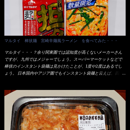
たかって？ それは非常に言いづらい・・・色々と各方面へ忖度し
お皿＞である。 直ぐに気づいたでしょう！ 何かキャベツが山じ
て、激安だったとだけ申し上げましょう。 早速1袋を大釜で茹で～
ゃないか！？ ハイ、山です。 これが標準なのです。 普通のとん
ハイ、約15分ほど茹で上げた状態です。 当家には、高齢者がいる
かつ屋のキャベツと比べたら、10人前ほどあるか？ 値段的には、
ので少し柔らかく・・・ 茹で上がった饂飩は、お店の饂飩に比べ
メイン（主流は1,000超）＋定食セット350円程と値段的には、そ
＜細い＞です。 どちらかと云えば、稲庭饂飩的な太さですね。 さ
れ程では安い訳でも無いが、客足が絶えない人気店である。 そん
てこれを、どの様に食べるか？ 長葱無かったので、玉葱を刻んで
なメニューのなかで、リーズナブルで頂ける＜映え＞るメニュー
マルタイ 棒状麺 宮崎辛麺風ラーメン を食べてみた・・・
八王子ラーメン風月見つけうどん！ 冷やし釜あげうどん～です。
が＜カツカレー＞だ！ これです。 当時1,000円税込だった
ラーメン丼に、冷水を軽く張って饂飩を盛り付け、お椀に昆布出
が・・・今も変わらないと思うけど・・・ これが出てくると、カ
マルタイ・・・？余り関東圏では認知度が高くないメーカーさん
汁つゆと長葱に山葵です。 これでツルツル～と頂きました。 良い
ウンター中からOH～と声が飛ぶ！ 写真は、キャベツ少なめでお願
ですが、九州ではメジャーでしょう。スーパーマーケットなどで
じゃないか～...
いしています。 皿のサイズは、直径30cmほどあります。 そこに
棒状のインスタント袋麺は見かけたことが、1度や2度はあるでし
ドカ盛のキャベツと御飯にカレーがかかっています。 カレーは辛
ょう。 日本国内やアジア圏でもインスタント袋麺と云えば、四角
く無く、食べやすいタイプです。 それじゃ～カツは、ハムカツ程
い形状になった乾麺が普通でしょう。マルタイでは＜棒状＞なの
度の薄さだろう？と思われるかもしれないが・・・違う！ チャー
です。 素麺や日本蕎麦などの乾麺と一緒ですね！ そんなマルタ
ンとした厚さのあるトンカツです。 それも揚げたての熱々です。
イ棒状ラーメンを、OKストアで見かけ思わず手に取って買い物篭
これを難なく完食出来なければ、漢では無い！と云っても過言で
へ 坦々まぜそばと＜数量限定＞宮崎辛麺風ラーメン オーッといき
はないだろう。 この他も、兎に角ボリューム満点で＜薄カツ＞と
なり私の胃袋をグサッと・・・・ 棒状インスタントラーメンの
呼ばれるメニューは、トンカツが2枚重ねて出てくるだ！ 1枚が薄
デビューが決まりました。 か・ら・め・ん・辛麺！ 宮崎辛麺は
いから、2枚乗せにしたらしいけど・・・
チャルメラや日清からも出されている、辛口のラーメンじゃ
ん！！ 酸っぱくしたら、酸辣湯麺？なんてね。 よし今日のサラ