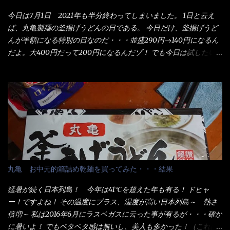
今日は7月1日 2021年も半分終わってしまいました。 1日と云え
ば、丸亀製麺の釜揚げうどんの日である。 今日だけ、釜揚げうど
んが半額になる特別の日なのだ・・・並盛290円→140円になるん
だよ。大400円だって200円になるんだゾ！ でも今日は試したい
ことが2つある！ 1つめは釜揚げうどんの湯が無い注文が通る
か？ 釜揚げうどんは、木の桶に茹で湯と共に＜うどん＞が泳い
でる～ でもコレって食べきるまで湯に浸かっているわけで、最
初と最後では麺の固さというかコシが違う！ だったら湯なんか要
らないじゃん！ 茹で上げ直後の麺だけいいよ！となるでしょ
う。 事前にググって調べたら、やっぱり＜湯無し＞注文は、裏注
文方法としてあるらしい。 それと店員によっては、理解出来ない
者も居るらしい云う事。 そこでランチ混雑前に、行くのが店への
配慮でもある。 11:20 店内に入り・・・『釜揚げうどん得を湯ナ
丸亀 お中元的箱詰め乾麺を買ってみた・・・結果
シで！』と注文したら、近場にいたオッサン店員はキョトンとし
た顔『湯なし？』（これだ全く理解していないな） すると茹で方
猛暑が続く日本列島！ 今年は41℃を超えた年も有る！ ドヒャ
の若い女性店員が『いい！いい！！』とオッサンを向こうへやっ
ー！ですよね！ その温度にプラス、湿度が高い日本列島～ 熱さ
た。 でサッサと、木桶を用意してうどんだけ入れて出して来まし
倍増～ 私は2016年6月にラスベガスに云った事が有るが・・・確か
た。 な～るほど、この事か・・・ で今日の2021年後半1回目のサ
に暑いよ！ でもベタベタ感は無いし、美人も多かった！（これは