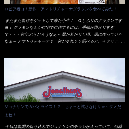
メシは、宮崎辛麺にしよう！ それではまず袋を開けると・・・ な
ロピア者ヨ！新作 アマトリチャーナグラタンを食べてみた！
んだか紙に巻かれた棒状の麺が二束、調味油と粉末スープ！ やは
り見慣れない姿・・・何だかチョッと高級感的な・・・だって透
またまた新作をゲットして来た小生！ 久しぶりのグラタンです
明なトレイに並んだ棒状麺なんて見慣れないからねぇ～（コスト
ヨ！ グラタンなんか自宅で自作するには、手間が掛かりすぎ
がかかる） 袋の裏側を見ると、韮とか卵の用意を勧めている。
て・・・何年ぶりだろうなぁ～ 親が若かりし頃、偶に作っていた
それなばらと冷蔵庫にあった、黒豆モヤシ・韮・生卵を用意しま
なぁ～ アマトリチャーナ？ 何だそれ？？調べると、イタリア語
した。 まず鍋1で湯を沸かし、麺を茹でる！ 小鍋で別に湯を沸か
らしくパスタソースだって～ トマトソースらしいですよ！ 何処
し卵を溶きながら投入～ 次にモヤシを入れて、粉末スープを投
からの情報？ ウィキペディアから・・・そうだろうな～笑 電子
入！！ それと韮の根本の固い部分もね！ 麺が茹で上がったら、
レンジで弱めのワット（小生は500Wで3分程度）温めてテーブル
丼へ入れてから小鍋のスープを丼の中へ 最後に小鍋の具を上にか
へ これ店舗の調理場で、製造しているけど考えるに大き目のオー
け、韮の葉の部分をドサッと乗せて調味油を入れて完成です。 ど
ブン皿で焼いて、大凡の目安で小分けにしているようで、パック
うでしょう？ 見た目 Goodデザイン賞じゃない！？ 笑 マルタ
をよーく見たら表面のチーズの乗り具合に結構な差が出てい
イのHPを見ると・・・（引用） めんは、ノンフライ・ノンスチー
た・・・チーズに焦げ目が付いているのを、しっかり確認し買う
ム製法で仕上げた、生めんに近い風味のストレートめんです。 豚
ことをオススメします。（取り分け量にも若干有り差がでてるだ
の旨味に数種類の唐辛子、ニンニクを加えた辛さとコクが凝縮さ
ろう） 早速タバスコを振りかけて食べてみると・・・結構美味し
ジョナサンでガパオライス！？ ちょっと試さなけりゃ～ダメだ
れた醤油ベースのスープです。 調味油に赤ラー油とごま油を使用
いよ！ 久しぶりだな～ホワイトソースとマカロニの絡まった食
よね！
することに風味と辛さを引き立たせています。 調味油をスープ
感・・・懐かしい～ 今回ダイソーのカレー用のスプーンを使って
全体に馴染ませるために、箸で麺と具を持ち上げて・・・ ええや
みたら、これが凄くうまくすくえるんだよねぇ～（このスプーン
今日は新聞の折り込みでジョナサンのチラシが入っていて、何時