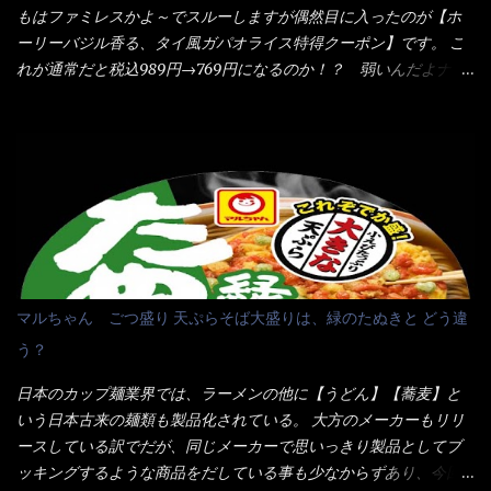
ないかぁ～ モヤシが黒豆モヤシだから細身で熱を加えてもへた
当たりだね） 今回新作のグラタンを頂きましたが、まずまずの美
もはファミレスかよ～でスルーしますが偶然目に入ったのが【ホ
りづらい！（緑豆モヤシだと太くて熱加えるとダラーっとなるん
味しさとダイソーのカレースプーンの。すくい上げ力の良さを再
ーリーバジル香る、タイ風ガパオライス特得クーポン】です。 こ
だよ） それに細ストレート麺とモヤシが良いバランスで・・・
度認識できました。
れが通常だと税込989円→769円になるのか！？ 弱いんだよナァ
韮の緑と卵の黄色も相まって・・・映える...
～ それに使用期限は6/15迄となっていて・・・今日じゃん！！
そこで近くのお店へ・・・・ モーニング以外の通常メニューは、
10:30以降に提供されるので10:40頃に店内へ 私は基本的、どの店
に行っても同じメニュー同じ味のファミレスには行きません。 最
近は、ステーキガストに試しに行ったぐらいです。（肉が喰いた
くて） しかし最近のファミレスは合理化が進み、店員さんもフロ
ア担当は2人程度しか居ないんだよねぇ～ それに注文はタッチパ
ネル！！ 凄いよなぁ～ 20年位前は、フロア担当だけでも5人は
居たと思うけど・・・ 判らず店員さんを呼ぶピンポンを・・・ク
マルちゃん ごつ盛り 天ぷらそば大盛りは、緑のたぬきと どう違
ーポンなんだけどと伝えると、丁寧にタッチパネルで～と教えて
う？
くれたが、何故かタッチパネルがクーポンを受け付けない！！ 店
員さんも、アレー？といいながら私が受け付けますので・・・と
日本のカップ麺業界では、ラーメンの他に【うどん】【蕎麦】と
消えていった。 タッチパネルのやつ、安いのは嫌うんだな！？こ
いう日本古来の麺類も製品化されている。 大方のメーカーもリリ
のヤロー！ 待つ事暫し・・・10分は越えたと思うけど・・・出て
ースしている訳でだが、同じメーカーで思いっきり製品としてブ
来ました。 こちらが本日のサラメシ【ホーリーバジル香る、タイ
ッキングするような商品をだしている事も少なからずあり、今回
風ガパオライス】です。 私は、5年位前までは渋谷勤務だったので