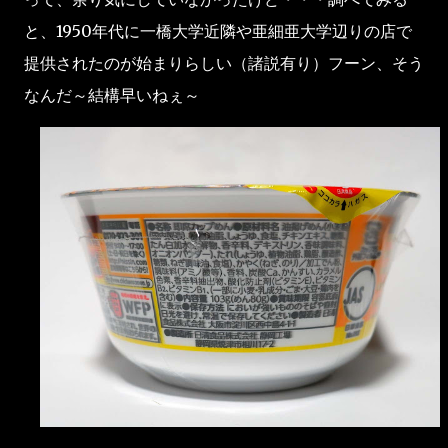
と、1950年代に一橋大学近隣や亜細亜大学辺りの店で
提供されたのが始まりらしい（諸説有り）フーン、そう
なんだ～結構早いねぇ～