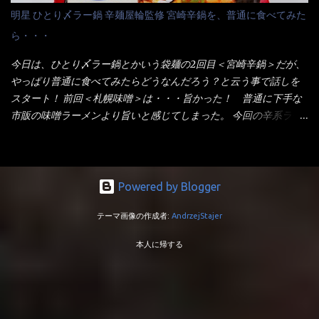
トカップへ。 まずは麺を見ると、カップヌードルとしては太く平
品！！ 生麺感覚～と大御所俳優の役所広司を起用したCMで一躍
明星 ひとり〆ラー鍋 辛麺屋輪監修 宮崎辛鍋を、普通に食べてみた
打ちで縮れてます。 ■蒙古タンメン中本の麺 蒙古タンメンの方
有名になりTOPに・・・その後ライバルとして日清から【ラ王】
ら・・・
は、やはり太く平打ちですが麺の厚みがあるような・・・ 食感
がリリース！つまり今回の【日清のラーメン屋さん】は、袋麺と
は、どちらも柔らかいと感じは同じ。 湯に戻りやすい特性が強
しては廉価版のポジション・・・ 事実ラ王は、HPでは別扱い！
今日は、ひとり〆ラー鍋とかいう袋麺の2回目＜宮崎辛鍋＞だが、
いのね。 箸で持ち上げた状態は・・・ ■カップヌードル激辛味噌 ■
本品なんか出前一丁などと一緒くたの扱い。 袋麺はスープは粉末
やっぱり普通に食べてみたらどうなんだろう？と云う事で話しを
蒙古タンメン中本カップ どちらも箸で持ち上げた感じは、重
スープが主流でしょう！？だから味は・・・イマイチ（小生感
スタート！ 前回＜札幌味噌＞は・・・旨かった！ 普通に下手な
い！ そう湯を吸って伸びたような麺と云っていいかもしれな
覚）と云うのが評価です。 正直現在のインスタント麺では、最先
市販の味噌ラーメンより旨いと感じてしまった。 今回の辛系ラー
い。 多分麺は、厚みとストレートか...
端の麺と味はカップ麺と云えるでしょう。 もち麺は、油揚げ麺な
メンは、宮崎辛麺！！ これはどうなんだろう？ メーカーHPを見
んて・・・フリーズドライですよ！ ラ王味噌はカロリー
ると・・・ 家庭での再現が難しい人気ラーメン店の味を楽しめる
332kcal！ ラーメン屋さん札幌みそは393kcal！！ 60kcalも違う
おひとり用鍋の素です。辛麺屋輪をイメージした唐辛子の辛みと
ヨ～ でも熊が＼買ってね！／と泣いているから・・・買いまし
旨みが染み出たスープに鍋によく合う麺が付いて〆まで楽しめま
Powered by Blogger
た。 それじゃ～食べましょうか！ トッピングは生憎とモヤシの
す。 宮崎を中心に全国に店を構える人気店。唐辛子の辛みと旨み
在庫が無いため・・・キャベツだ！鍋に湯を沸かしキャベツをボ
テーマ画像の作成者:
AndrzejStajer
が溶け出たスープと、麺にからむ粗い唐辛子がくせになる味わ
イル・・・柔らかくしないとね！ 早速袋を開封してみると・・・
い。 原材料名 めん（小麦粉（国内製造）、でん粉、食塩、植物油
私の記憶が確かなら・・・（料理お鉄人MC風に）以前の麺は白ぽ
本人に帰する
脂、大豆食物繊維）、スープ（食塩、豚･鶏エキス（小麦・大豆・
かったハズ！ それが黄色い・・・それに袋の記述から【小麦全粒
ゼラチンを含む）、香味調味料（卵・乳成分・小麦・えび・大
粉】を使用しているとか・・・ でも幾ら全粒粉を使用しても色は
豆・鶏肉・豚肉を含む）、豚脂、砂糖、しょうゆ（小麦・大豆を
黄色にならない！（色素で色つけね） キャベツもボイルし麺を茹
含む）、香辛料、たん白加水分解物（小麦・大豆を含む）、酵母
でて、チャーシューをオーブントースターで炙って盛り付け完成