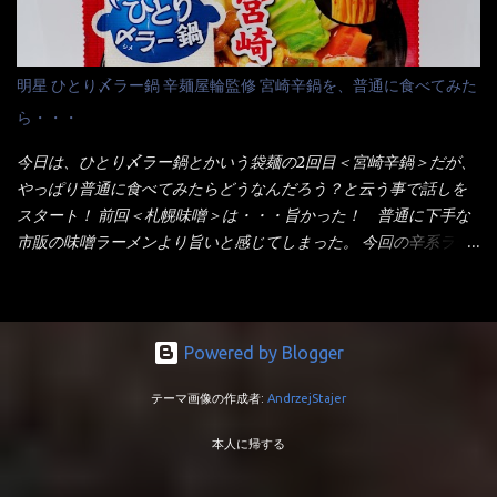
りました。 良い感じではないか！ やはり一部粉末スープが縦型
ぇ～ 袋麺と云えば【サッポロ一番】と云われる程だが、10年位前
カップの壁面に残っていたので、ぜーんぶ箸等で落としてホワイ
に革新的な袋麺が出た！ それは『マルちゃん正麺』と云われる商
トカップへ。 まずは麺を見ると、カップヌードルとしては太く平
品！！ 生麺感覚～と大御所俳優の役所広司を起用したCMで一躍
明星 ひとり〆ラー鍋 辛麺屋輪監修 宮崎辛鍋を、普通に食べてみた
打ちで縮れてます。 ■蒙古タンメン中本の麺 蒙古タンメンの方
有名になりTOPに・・・その後ライバルとして日清から【ラ王】
ら・・・
は、やはり太く平打ちですが麺の厚みがあるような・・・ 食感
がリリース！つまり今回の【日清のラーメン屋さん】は、袋麺と
は、どちらも柔らかいと感じは同じ。 湯に戻りやすい特性が強
しては廉価版のポジション・・・ 事実ラ王は、HPでは別扱い！
今日は、ひとり〆ラー鍋とかいう袋麺の2回目＜宮崎辛鍋＞だが、
いのね。 箸で持ち上げた状態は・・・ ■カップヌードル激辛味噌 ■
本品なんか出前一丁などと一緒くたの扱い。 袋麺はスープは粉末
やっぱり普通に食べてみたらどうなんだろう？と云う事で話しを
蒙古タンメン中本カップ どちらも箸で持ち上げた感じは、重
スープが主流でしょう！？だから味は・・・イマイチ（小生感
スタート！ 前回＜札幌味噌＞は・・・旨かった！ 普通に下手な
い！ そう湯を吸って伸びたような麺と云っていいかもしれな
覚）と云うのが評価です。 正直現在のインスタント麺では、最先
市販の味噌ラーメンより旨いと感じてしまった。 今回の辛系ラー
い。 多分麺は、厚みとストレートか...
端の麺と味はカップ麺と云えるでしょう。 もち麺は、油揚げ麺な
メンは、宮崎辛麺！！ これはどうなんだろう？ メーカーHPを見
んて・・・フリーズドライですよ！ ラ王味噌はカロリー
ると・・・ 家庭での再現が難しい人気ラーメン店の味を楽しめる
332kcal！ ラーメン屋さん札幌みそは393kcal！！ 60kcalも違う
おひとり用鍋の素です。辛麺屋輪をイメージした唐辛子の辛みと
ヨ～ でも熊が＼買ってね！／と泣いているから・・・買いまし
旨みが染み出たスープに鍋によく合う麺が付いて〆まで楽しめま
Powered by Blogger
た。 それじゃ～食べましょうか！ トッピングは生憎とモヤシの
す。 宮崎を中心に全国に店を構える人気店。唐辛子の辛みと旨み
在庫が無いため・・・キャベツだ！鍋に湯を沸かしキャベツをボ
テーマ画像の作成者:
AndrzejStajer
が溶け出たスープと、麺にからむ粗い唐辛子がくせになる味わ
イル・・・柔らかくしないとね！ 早速袋を開封してみると・・・
い。 原材料名 めん（小麦粉（国内製造）、でん粉、食塩、植物油
私の記憶が確かなら・・・（料理お鉄人MC風に）以前の麺は白ぽ
本人に帰する
脂、大豆食物繊維）、スープ（食塩、豚･鶏エキス（小麦・大豆・
かったハズ！ それが黄色い・・・それに袋の記述から【小麦全粒
ゼラチンを含む）、香味調味料（卵・乳成分・小麦・えび・大