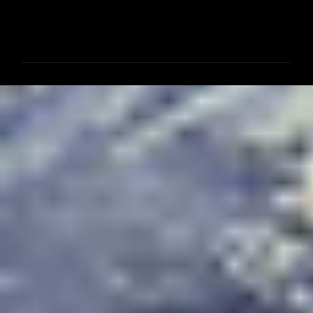
コ
メ
ン
ト