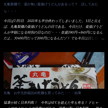
丸亀製麺で、湯が無い釜揚げうどんがあるって？ 試してみた
ら・・・
今日は7月1日 2021年も半分終わってしまいました。 1日と云え
ば、丸亀製麺の釜揚げうどんの日である。 今日だけ、釜揚げうど
んが半額になる特別の日なのだ・・・並盛290円→140円になるん
だよ。大400円だって200円になるんだゾ！ でも今日は試したい
ことが2つある！ 1つめは釜揚げうどんの湯が無い注文が通る
か？ 釜揚げうどんは、木の桶に茹で湯と共に＜うどん＞が泳い
でる～ でもコレって食べきるまで湯に浸かっているわけで、最
初と最後では麺の固さというかコシが違う！ だったら湯なんか要
らないじゃん！ 茹で上げ直後の麺だけいいよ！となるでしょ
う。 事前にググって調べたら、やっぱり＜湯無し＞注文は、裏注
文方法としてあるらしい。 それと店員によっては、理解出来ない
者も居るらしい云う事。 そこでランチ混雑前に、行くのが店への
配慮でもある。 11:20 店内に入り・・・『釜揚げうどん得を湯ナ
丸亀 お中元的箱詰め乾麺を買ってみた・・・結果
シで！』と注文したら、近場にいたオッサン店員はキョトンとし
た顔『湯なし？』（これだ全く理解していないな） すると茹で方
猛暑が続く日本列島！ 今年は41℃を超えた年も有る！ ドヒャ
の若い女性店員が『いい！いい！！』とオッサンを向こうへやっ