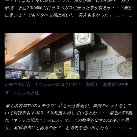
ー！ですよね！ その温度にプラス、湿度が高い日本列島～ 熱さ
た。 でサッサと、木桶を用意してうどんだけ入れて出して来まし
倍増～ 私は2016年6月にラスベガスに云った事が有るが・・・確か
た。 な～るほど、この事か・・・ で今日の2021年後半1回目のサ
に暑いよ！ でもベタベタ感は無いし、美人も多かった！（これは
ラメシです。 見事に木桶には湯が入っていない、UDONだけで
関係無いね） 処で今日は何だ！？これです。 丸亀 釜あげうど
す。 しかし、この木桶デカイなぁ～ 試したいこと残りの1つが＜得
ん！ 日本には、お中元とお歳暮という古来からの風習がある。 お
＞サイズを食べられるか？である。 前回も、大しか食べていない
中元は、丁度お盆の夏場に日頃お世話になっている方への＜ご挨
からね、得がどれくらいの満腹度になるのか？ この得サイズの木
拶＞としての贈り物の習慣です。 今では、大分廃れてしまってい
桶は、銭湯で使う洗い桶サイズだなぁ～ この木桶サイズに、満々
るかと・・・小生もお中元やお歳暮など送った事は無い！（キッ
と湯が注がれていたら食べ進むうちに、麺が伸びてしまうだろ
パリ） まぁ～この慣習が残っているのは、官公庁や超大手企業戦
う。 これなら茹で上がった直後のままで、食べ進められるじゃな
士（昇進目的）などの世界でしょう。 要は、ゴマスリ・・・てな
いか！ 別皿で、葱と天かすを満タンに用意して、山葵も2つ。 そ
感じかな。 丸亀製麺と云えば、大阪誕生→全国区（北海道と沖縄
れに湯が無い利点として、汁が薄まらない！ これだよ、こ
は？）へ広がった、讃岐饂飩チェーン店大手といっても過言では
オモウマい店 カツカレーの凄さに唯々 驚嘆！ 相模原市中央
れ！！ 湯があると、うどんと共に汁の方へ湯までも入ってしま
無いでしょう。 各店舗で、毎日饂飩を打っているので饂飩好きの
区 とんかつ赤城
う。つまりラーメンの麺にスープが絡む現象ですな。 結局、伸び
方には店舗に寄って違う！と云う人も居るらしい・・ そんな大手
ずに汁も薄らむこともなく・・最後の方で＜だし汁＞を少し追加
讃岐饂飩チェーン店と関係があるのか？ 箱詰め乾麺！ このパッ
最近名古屋TVのオモウマい店と云う番組が、異例のヒットをして
しました。 腹イッパイだけど、得サイズは全てお腹の中へ収まっ
ケージからすれば、間違いなく贈答用目的でしょう。 そんな贈答
いて視聴率も平均13．5％程度を出しているとか・・・最近のTV離
たし満足達成度100％ 苦しいと云う事も無いな！ まだ鶏天1個位
用箱詰め饂飩・・・またもやメガドンキで発見し購入！ 中身は、
れ（ネットに流れているほか）で、この数字を出すのは凄いと思
は入りそうだね。 と云う事で、今回＜釜揚げうどんの湯無し＞を
この様な状態です。 乾麺の束が6束／一パックになっており、それ
う。 相模原市にもあるのか？ と過去を思い出したら・・・あっ
試したら、確...
が3袋入りです。 18束入りというわけですね！900ｇの容量とな
た！ とんかつ赤城！ 老齢の女性がメインで調理場を仕切、老齢