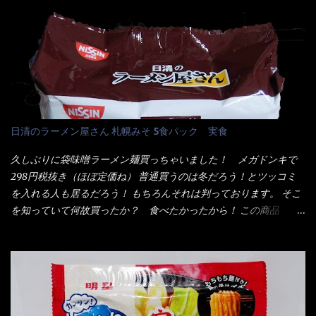
辛味噌と、どちらが旨辛なんだ！？ 比較して見よう～企画を思
油脂、植物性たん白、食塩、とろろ芋、卵白)、かやく(小えびてん
いつきました。 見た目は、炎のシルエットが辛さを醸し出してい
ぷら)、添付調味料(砂糖、食塩、しょうゆ、魚介エキス、たん白加
る・・・ でもパッケージに惑わされてはいけない！！ 私はペ
水分解物、ねぎ、香辛料、 植物油 、香味油脂)／加工でん粉、調味
ヤングの【獄激辛焼きそば】を完食した漢だ。 その後の獄激辛カ
料(アミノ酸等)、炭酸カルシウム、カラメル色素、リン酸塩
レーもな！ 今回、カップヌードル激辛味噌はカップに敢えて辛
(Na)、増粘多糖類、レシチン、酸化防止剤(ビタミンE)、クチナシ
さレベルが記載されている。 それはレベル5！ 日清としては最上
色素、香料、ベニコウジ色素、ビタミンB2、ビタミンB1、香辛料
位の辛さと云っている訳だ。 昨年モデルも食べてはいるけど、1年
抽出物、(一部にえび・小麦・そば・卵・ さば ・大豆・豚肉・やま
も経つと記憶の彼方に・・・いや歳だから記憶力が、どうのこう
日清のラーメン屋さん 札幌みそ 5食パック 実食
いも・ゼラチンを含む) 材料から見れば、緑のたぬきの方が蒲鉾が
のではない。 記憶に残るだけのインパクトに欠けている商品と
入っている！ あの半円形のヤツね！ それとカロチン色素・・・
云う事（当時） 開封すると・・・ 小袋なんてありゃしない！ カ
久しぶりに袋味噌ラーメン麺買っちゃいました！ メガドンキで
さば！？ さばって鯖か？？ サバ読んでないか？？ ■カロリー
ップヌードルは基本蓋開けて、熱湯を注ぐだけで出来る！それが
298円税抜き（ほぼ定価ね） 普通買うのは冬だろう！とツッコミ
比較 緑のたぬき ...
デビュー時からの最大のポイント。 だから粉末スープの具も全
を入れる人も居るだろう！ もちろんそれは判っております。 そこ
部カップの中でカオス状態。 これ特に縦型Bigカップだと、スー
を知っていて何故買ったか？ 食べたかったから！ この商品
プが沈殿するのよねぇ～ だから毎度、ホワイトカップを別に用
2019/6/3にリニューアル販売しているらしくてね！ 麺もスープ
意！ 3分待つのだゾ！ チェルシー！！ OK？ は～い こうな
も。北海道こだわりで全面改良らしい・・・そうと知ったら食べ
りました～ 熱湯によりカップ内に対流が起こり、表層が泡立っ
てみないといけないじゃん！（知るのが遅い） リニューアル前の
ている～ 隣に用意したのが、ホワイトカップ丼型です。 こちら
は食べた事あるのよ！でもここ数年は、カップ麺の方が話題性も
へ内容物を全て移すのと同時に、スープも満遍なく全体に行き渡
品揃えも上じゃん！ だって話題性の無いのを食べても・・・しょ
させる。 箸で麺から移動させ、具とスープは最後に移すとこうな
うが無いじゃん！ 日本で話題性が無いのに、外国の人には尚更ね