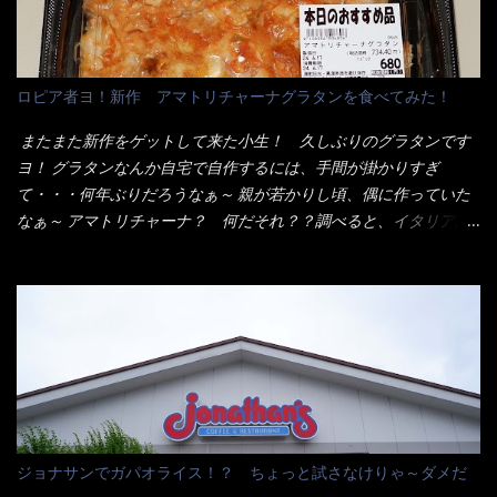
呼ばれるメニューは、トンカツが2枚重ねて出てくるだ！ 1枚が薄
デビューが決まりました。 か・ら・め・ん・辛麺！ 宮崎辛麺は
いから、2枚乗せにしたらしいけど・・・
チャルメラや日清からも出されている、辛口のラーメンじゃ
ん！！ 酸っぱくしたら、酸辣湯麺？なんてね。 よし今日のサラ
メシは、宮崎辛麺にしよう！ それではまず袋を開けると・・・ な
ロピア者ヨ！新作 アマトリチャーナグラタンを食べてみた！
んだか紙に巻かれた棒状の麺が二束、調味油と粉末スープ！ やは
り見慣れない姿・・・何だかチョッと高級感的な・・・だって透
またまた新作をゲットして来た小生！ 久しぶりのグラタンです
明なトレイに並んだ棒状麺なんて見慣れないからねぇ～（コスト
ヨ！ グラタンなんか自宅で自作するには、手間が掛かりすぎ
がかかる） 袋の裏側を見ると、韮とか卵の用意を勧めている。
て・・・何年ぶりだろうなぁ～ 親が若かりし頃、偶に作っていた
それなばらと冷蔵庫にあった、黒豆モヤシ・韮・生卵を用意しま
なぁ～ アマトリチャーナ？ 何だそれ？？調べると、イタリア語
した。 まず鍋1で湯を沸かし、麺を茹でる！ 小鍋で別に湯を沸か
らしくパスタソースだって～ トマトソースらしいですよ！ 何処
し卵を溶きながら投入～ 次にモヤシを入れて、粉末スープを投
からの情報？ ウィキペディアから・・・そうだろうな～笑 電子
入！！ それと韮の根本の固い部分もね！ 麺が茹で上がったら、
レンジで弱めのワット（小生は500Wで3分程度）温めてテーブル
丼へ入れてから小鍋のスープを丼の中へ 最後に小鍋の具を上にか
へ これ店舗の調理場で、製造しているけど考えるに大き目のオー
け、韮の葉の部分をドサッと乗せて調味油を入れて完成です。 ど
ブン皿で焼いて、大凡の目安で小分けにしているようで、パック
うでしょう？ 見た目 Goodデザイン賞じゃない！？ 笑 マルタ
をよーく見たら表面のチーズの乗り具合に結構な差が出てい
イのHPを見ると・・・（引用） めんは、ノンフライ・ノンスチー
た・・・チーズに焦げ目が付いているのを、しっかり確認し買う
ム製法で仕上げた、生めんに近い風味のストレートめんです。 豚
ことをオススメします。（取り分け量にも若干有り差がでてるだ
の旨味に数種類の唐辛子、ニンニクを加えた辛さとコクが凝縮さ
ろう） 早速タバスコを振りかけて食べてみると・・・結構美味し
ジョナサンでガパオライス！？ ちょっと試さなけりゃ～ダメだ
れた醤油ベースのスープです。 調味油に赤ラー油とごま油を使用
いよ！ 久しぶりだな～ホワイトソースとマカロニの絡まった食