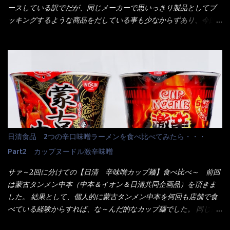
のヤロー！ 待つ事暫し・・・10分は越えたと思うけど・・・出て
ースしている訳でだが、同じメーカーで思いっきり製品としてブ
来ました。 こちらが本日のサラメシ【ホーリーバジル香る、タイ
ッキングするような商品をだしている事も少なからずあり、今回
風ガパオライス】です。 私は、5年位前までは渋谷勤務だったので
はマルちゃんの【ごつ盛り天ぷらそば】を食べてみること
エスニックランチが多かったのよ！ 渋谷チャオタイなんて1人で良
に・・・ ※東洋水産様 写真借用致しました。 マルちゃんとの
く行きましたねぇ～ だからタイ料理屋さんには、辛味剤・酢・ナ
【そば】と云えば【緑のたぬき】という商品が、ドーンッと構え
ンプラー・砂糖などの4点セット（私はスパイスガールズと呼んで
ている訳で何故に敢えて本商品をリリースするの？ 確かに販売価
いた）が料理に必ず付いてきたものです。 でも流石にファミレ
格は、緑のたぬきの実売は108円位で、ごつ盛り天ぷらそばは98円
スでは・・・それは無いね！残念だ～ 今回はすかいらーくグルー
でした。 殆ど変わらないじゃないか！？ そこで何が違うか・・・
プで、タイ料理をどの様に再現して提供しているか？を見るだけ
メーカーHPから情報を得てみた。 ■原材料 比較（相手に含まれ
だなぁ～ 因みにガパオ＝ホーリーバジルなのです。 肉は通常チ
て居ない物質を赤色） ☆緑のたぬき 油揚げめん(小麦粉(国内製
キンが多く豚や牛もあります。 肉は挽肉みたいなミンチではな
造)、そば粉、植物油脂、植物性たん白、食塩、とろろ芋、卵白)、
日清食品 2つの辛口味噌ラーメンを食べ比べてみたら・・・
く、粗挽きの肉になるんです。 それに現地バンコクでは、卵は固
かやく(小えびてんぷら、 かまぼこ )、添付調味料(砂糖、食塩、し
焼きが本来です。 今回はほぼ全熟の目玉焼きで、これは日本風
Part2 カップヌードル激辛味噌
ょうゆ、魚介エキス、たん白加水分解物、香辛料、ねぎ、香味油
なのです。 まず頂いて見ると・・・肉はチキンで味付けは、チャ
脂)／加工でん粉、調味料(アミノ酸等)、炭酸カルシウム、カラメ
サァ～2回に分けての【日清 辛味噌カップ麺】食べ比べ～ 前回
オタイなのと比べれば薄め？ やっぱり調味料の【スパイスガール
ル色素、リン酸塩(Na)、増粘多糖類、レシチン、酸化防止剤(ビタ
は蒙古タンメン中本（中本＆イオン＆日清共同企画品）を頂きま
ズ】が必要だナァ～ 笑 私は、ブリッキーヌの粉末をよく掛け辛
ミンE)、クチナシ色素、ベニコウジ色素、香料、ビタミンB2、ビ
した。 結果として、個人的に蒙古タンメン中本を何回も店舗で食
く...
タミンB1、香辛料抽出物、 カロチン色素 、(一部にえび・小麦・
べている経験からすれば、な～んだ的なカップ麺でした。 同じ日
そば・卵・乳成分・大豆・豚肉・やまいも・ゼラチンを含む) ★ご
清食品から、昨年に続き2021年も再発売されたカップヌードル激
つ盛り 天ぷらそば 油揚げめん(小麦粉(国内製造)、そば粉、植物