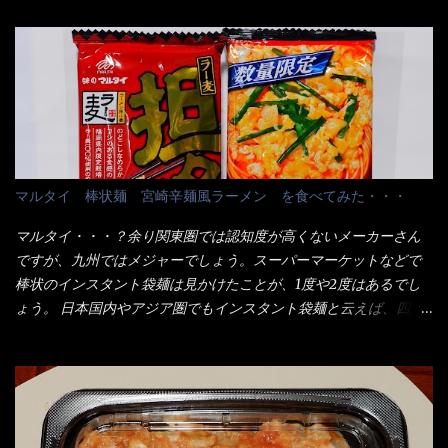
り、1束／50ｇです。 実売は、楽天で1980円・・・Amazonで
の男性が脇をサポートし最近は若い女性がオーダーや片付けを担
1280円と云った感じです。 で私は幾らで、メガドンキでゲットし
当している。 まずはこれを見て欲しい！ カウンターに置かれた＜
たかって？ それは非常に言いづらい・・・色々と各方面へ忖度し
お皿＞である。 直ぐに気づいたでしょう！ 何かキャベツが山じ
て、激安だったとだけ申し上げましょう。 早速1袋を大釜で茹で～
ゃないか！？ ハイ、山です。 これが標準なのです。 普通のとん
ハイ、約15分ほど茹で上げた状態です。 当家には、高齢者がいる
かつ屋のキャベツと比べたら、10人前ほどあるか？ 値段的には、
ので少し柔らかく・・・ 茹で上がった饂飩は、お店の饂飩に比べ
メイン（主流は1,000超）＋定食セット350円程と値段的には、そ
＜細い＞です。 どちらかと云えば、稲庭饂飩的な太さですね。 さ
れ程では安い訳でも無いが、客足が絶えない人気店である。 そん
てこれを、どの様に食べるか？ 長葱無かったので、玉葱を刻んで
なメニューのなかで、リーズナブルで頂ける＜映え＞るメニュー
マルタイ 棒状麺 宮崎辛麺風ラーメン を食べてみた・・・
八王子ラーメン風月見つけうどん！ 冷やし釜あげうどん～です。
が＜カツカレー＞だ！ これです。 当時1,000円税込だった
ラーメン丼に、冷水を軽く張って饂飩を盛り付け、お椀に昆布出
が・・・今も変わらないと思うけど・・・ これが出てくると、カ
マルタイ・・・？余り関東圏では認知度が高くないメーカーさん
汁つゆと長葱に山葵です。 これでツルツル～と頂きました。 良い
ウンター中からOH～と声が飛ぶ！ 写真は、キャベツ少なめでお願
ですが、九州ではメジャーでしょう。スーパーマーケットなどで
じゃないか～...
いしています。 皿のサイズは、直径30cmほどあります。 そこに
棒状のインスタント袋麺は見かけたことが、1度や2度はあるでし
ドカ盛のキャベツと御飯にカレーがかかっています。 カレーは辛
ょう。 日本国内やアジア圏でもインスタント袋麺と云えば、四角
く無く、食べやすいタイプです。 それじゃ～カツは、ハムカツ程
い形状になった乾麺が普通でしょう。マルタイでは＜棒状＞なの
度の薄さだろう？と思われるかもしれないが・・・違う！ チャー
です。 素麺や日本蕎麦などの乾麺と一緒ですね！ そんなマルタ
ンとした厚さのあるトンカツです。 それも揚げたての熱々です。
イ棒状ラーメンを、OKストアで見かけ思わず手に取って買い物篭
これを難なく完食出来なければ、漢では無い！と云っても過言で
へ 坦々まぜそばと＜数量限定＞宮崎辛麺風ラーメン オーッといき
はないだろう。 この他も、兎に角ボリューム満点で＜薄カツ＞と
なり私の胃袋をグサッと・・・・ 棒状インスタントラーメンの