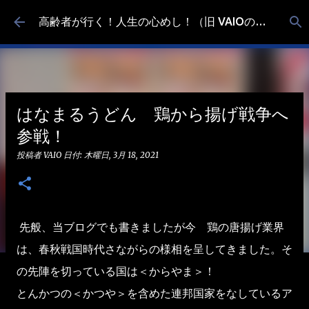
スキップしてメイン コンテンツに移動
高齢者が行く！人生の心めし！（旧 VAIOの食べ歩き）
はなまるうどん 鶏から揚げ戦争へ
参戦！
投稿者
VAIO
日付:
木曜日, 3月 18, 2021
先般、当ブログでも書きましたが今 鶏の唐揚げ業界
は、春秋戦国時代さながらの様相を呈してきました。そ
の先陣を切っている国は＜からやま＞！
とんかつの＜かつや＞を含めた連邦国家をなしているア