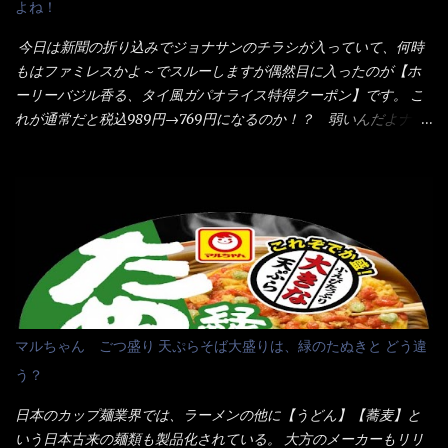
よね！
することに風味と辛さを引き立たせています。 調味油をスープ
感・・・懐かしい～ 今回ダイソーのカレー用のスプーンを使って
全体に馴染ませるために、箸で麺と具を持ち上げて・・・ ええや
みたら、これが凄くうまくすくえるんだよねぇ～（このスプーン
今日は新聞の折り込みでジョナサンのチラシが入っていて、何時
ないかぁ～ モヤシが黒豆モヤシだから細身で熱を加えてもへた
当たりだね） 今回新作のグラタンを頂きましたが、まずまずの美
もはファミレスかよ～でスルーしますが偶然目に入ったのが【ホ
りづらい！（緑豆モヤシだと太くて熱加えるとダラーっとなるん
味しさとダイソーのカレースプーンの。すくい上げ力の良さを再
ーリーバジル香る、タイ風ガパオライス特得クーポン】です。 こ
だよ） それに細ストレート麺とモヤシが良いバランスで・・・
度認識できました。
れが通常だと税込989円→769円になるのか！？ 弱いんだよナァ
韮の緑と卵の黄色も相まって・・・映える...
～ それに使用期限は6/15迄となっていて・・・今日じゃん！！
そこで近くのお店へ・・・・ モーニング以外の通常メニューは、
10:30以降に提供されるので10:40頃に店内へ 私は基本的、どの店
に行っても同じメニュー同じ味のファミレスには行きません。 最
近は、ステーキガストに試しに行ったぐらいです。（肉が喰いた
くて） しかし最近のファミレスは合理化が進み、店員さんもフロ
ア担当は2人程度しか居ないんだよねぇ～ それに注文はタッチパ
ネル！！ 凄いよなぁ～ 20年位前は、フロア担当だけでも5人は
居たと思うけど・・・ 判らず店員さんを呼ぶピンポンを・・・ク
マルちゃん ごつ盛り 天ぷらそば大盛りは、緑のたぬきと どう違
ーポンなんだけどと伝えると、丁寧にタッチパネルで～と教えて
う？
くれたが、何故かタッチパネルがクーポンを受け付けない！！ 店
員さんも、アレー？といいながら私が受け付けますので・・・と
日本のカップ麺業界では、ラーメンの他に【うどん】【蕎麦】と
消えていった。 タッチパネルのやつ、安いのは嫌うんだな！？こ
いう日本古来の麺類も製品化されている。 大方のメーカーもリリ