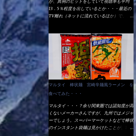
が、異例のヒットをしていて視聴率も平均
の満腹度になるのか？ この得サイズの木桶
ば、大阪誕生→全国区（北海道と沖縄は？）
13．5％程度を出しているとか・・・最近の
は、銭湯で使う洗い桶サイズだなぁ～ この
へ広がった、讃岐饂飩チェーン店大手といっ
TV離れ（ネットに流れているほか）で、こ
木桶サイズに、満々と湯が注がれていたら食
ても過言では無いでしょう。 各店舗で、毎
の数字を出すのは凄いと思う。 相模原市に
べ進むうちに、麺が伸びてしまうだろう。
日饂飩を打っているので饂飩好きの方には店
もあるのか？ と過去を思い出したら・・・
これなら茹で上がった直後のままで、食べ進
舗に寄って違う！と云う人も居るらしい・・
あった！ とんかつ赤城！ 老齢の女性がメ
められるじゃないか！ 別皿で、葱と天かす
そんな大手讃岐饂飩チェーン店と関係がある
インで調理場を仕切、老齢の男性が脇をサポ
を満タンに用意して、山葵も2つ。 それに湯
のか？ 箱詰め乾麺！ このパッケージから
ートし最近は若い女性がオーダーや片付けを
が無い利点として、汁が薄まらない！ これ
すれば、間違いなく贈答用目的でしょう。
担当している。 まずはこれを見て欲しい！
だよ、これ！！ 湯があると、うどんと共に
そんな贈答用箱詰め饂飩・・・またもやメガ
カウンターに置かれた＜お皿＞である。 直
汁の方へ湯までも入ってしまう。つまりラー
ドンキで発見し購入！ 中身は、この様な状
ぐに気づいたでしょう！ 何かキャベツが山
メンの麺にスープが絡む現象ですな。 結
態です。 乾麺の束が6束／一パックになって
じゃないか！？ ハイ、山です。 これが標
局、伸びずに汁も薄らむこともなく・・最後
マルタイ 棒状麺 宮崎辛麺風ラーメン を
おり、それが3袋入りです。 18束入りという
準なのです。 普通のとんかつ屋のキャベツ
の方で＜だし汁＞を少し追加しました。 腹
わけですね！900ｇの容量となり、1束／50
食べてみた・・・
と比べたら、10人前ほどあるか？ 値段的に
イッパイだけど、得サイズは全てお腹の中へ
ｇです。 実売は、楽天で1980円・・・
は、メイン（主流は1,000超）＋定食セット
収まったし満足達成度100％ 苦しいと云う事
マルタイ・・・？余り関東圏では認知度が高
Amazonで1280円と云った感じです。 で私
350円程と値段的には、それ程では安い訳で
も無いな！ まだ鶏天1個位は入りそうだ
くないメーカーさんですが、九州ではメジャ
は幾らで、メガドンキでゲットしたかって？
も無いが、客足が絶えない人気店である。
ね。 と云う事で、今回＜釜揚げうどんの湯
ーでしょう。スーパーマーケットなどで棒状
それは非常に言いづらい・・・色々と各方面
そんなメニューのなかで、リーズナブルで頂
無し＞を試したら、確...
のインスタント袋麺は見かけたことが、1度
へ忖度して、激安だったとだけ申し上げまし
ける＜映え＞るメニューが＜カツカレー＞
や2度はあるでしょう。 日本国内やアジア圏