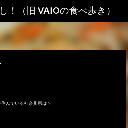
スキップしてメイン コンテンツに移動
！（旧 VAIOの食べ歩き）
・
が住んでいる神奈川県は？