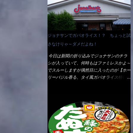
なんて見慣れないからねぇ～（コストがかか
ペディアから・・・そうだろうな～笑 電子
る） 袋の裏側を見ると、韮とか卵の用意を
レンジで弱めのワット（小生は500Wで3分
勧めている。 それなばらと冷蔵庫にあっ
程度）温めてテーブルへ これ店舗の調理場
た、黒豆モヤシ・韮・生卵を用意しました。
で、製造しているけど考えるに大き目のオー
まず鍋1で湯を沸かし、麺を茹でる！ 小鍋
ブン皿で焼いて、大凡の目安で小分けにして
ジョナサンでガパオライス！？ ちょっと試
で別に湯を沸かし卵を溶きながら投入～ 次
いるようで、パックをよーく見たら表面のチ
にモヤシを入れて、粉末スープを投入！！
さなけりゃ～ダメだよね！
ーズの乗り具合に結構な差が出ていた・・・
それと韮の根本の固い部分もね！ 麺が茹で
チーズに焦げ目が付いているのを、しっかり
今日は新聞の折り込みでジョナサンのチラ
上がったら、丼へ入れてから小鍋のスープを
確認し買うことをオススメします。（取り分
シが入っていて、何時もはファミレスかよ～
丼の中へ 最後に小鍋の具を上にかけ、韮の
け量にも若干有り差がでてるだろう） 早速
でスルーしますが偶然目に入ったのが【ホー
葉の部分をドサッと乗せて調味油を入れて完
タバスコを振りかけて食べてみると・・・結
リーバジル香る、タイ風ガパオライス特得ク
成です。 どうでしょう？ 見た目 Goodデ
構美味しいよ！ 久しぶりだな～ホワイトソ
ーポン】です。 これが通常だと税込989円
ザイン賞じゃない！？ 笑 マルタイのHPを
ースとマカロニの絡まった食感・・・懐かし
→769円になるのか！？ 弱いんだよナァ
見ると・・・（引用） めんは、ノンフラ
い～ 今回ダイソーのカレー用のスプーンを
～ それに使用期限は6/15迄となってい
イ・ノンスチーム製法で仕上げた、生めんに
使ってみたら、これが凄くうまくすくえるん
て・・・今日じゃん！！ そこで近くのお店
近い風味のストレートめんです。 豚の旨味
だよねぇ～（このスプーン当たりだね） 今
へ・・・・ モーニング以外の通常メニュー
に数種類の唐辛子、ニンニクを加えた辛さと
回新作のグラタンを頂きましたが、まずまず
は、10:30以降に提供されるので10:40頃に店
コクが凝縮された醤油ベースのスープです。
の美味しさとダイソーのカレースプーンの。
内へ 私は基本的、どの店に行っても同じメ
調味油に赤ラー油とごま油を使用することに
すくい上げ力の良さを再度認識できました。