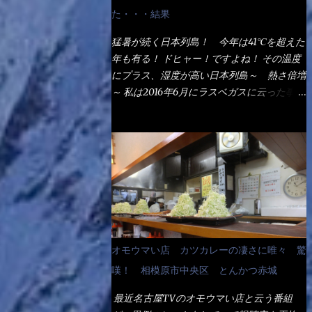
なるでしょう。 事前にググって調べたら、
た・・・結果
やっぱり＜湯無し＞注文は、裏注文方法とし
てあるらしい。 それと店員によっては、理
猛暑が続く日本列島！ 今年は41℃を超えた
解出来ない者も居るらしい云う事。 そこで
年も有る！ ドヒャー！ですよね！ その温度
ランチ混雑前に、行くのが店への配慮でもあ
にプラス、湿度が高い日本列島～ 熱さ倍増
る。 11:20 店内に入り・・・『釜揚げうど
～ 私は2016年6月にラスベガスに云った事が
ん得を湯ナシで！』と注文したら、近場にい
有るが・・・確かに暑いよ！ でもベタベタ
たオッサン店員はキョトンとした顔『湯な
感は無いし、美人も多かった！（これは関係
し？』（これだ全く理解していないな） す
無いね） 処で今日は何だ！？これです。 丸
ると茹で方の若い女性店員が『いい！い
亀 釜あげうどん！ 日本には、お中元とお
い！！』とオッサンを向こうへやった。 で
歳暮という古来からの風習がある。 お中元
サッサと、木桶を用意してうどんだけ入れて
は、丁度お盆の夏場に日頃お世話になってい
出して来ました。 な～るほど、この事
る方への＜ご挨拶＞としての贈り物の習慣で
か・・・ で今日の2021年後半1回目のサラメ
す。 今では、大分廃れてしまっているか
シです。 見事に木桶には湯が入っていな
と・・・小生もお中元やお歳暮など送った事
オモウマい店 カツカレーの凄さに唯々 驚
い、UDONだけです。 しかし、この木桶デ
は無い！（キッパリ） まぁ～この慣習が残
カイなぁ～ 試したいこと残りの1つが＜得＞
嘆！ 相模原市中央区 とんかつ赤城
っているのは、官公庁や超大手企業戦士（昇
サイズを食べられるか？である。 前回も、
進目的）などの世界でしょう。 要は、ゴマ
最近名古屋TVのオモウマい店と云う番組
大しか食べていないからね、得がどれくらい
スリ・・・てな感じかな。 丸亀製麺と云え