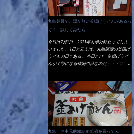
丸亀製麺で、湯が無い釜揚げうどんがあるっ
て？ 試してみたら・・・
今日は7月1日 2021年も半分終わってしま
いました。 1日と云えば、丸亀製麺の釜揚げ
うどんの日である。 今日だけ、釜揚げうど
んが半額になる特別の日なのだ・・・並盛
290円→140円になるんだよ。大400円だっ
て200円になるんだゾ！ でも今日は試した
いことが2つある！ 1つめは釜揚げうどんの
湯が無い注文が通るか？ 釜揚げうどんは、
木の桶に茹で湯と共に＜うどん＞が泳いでる
～ でもコレって食べきるまで湯に浸かって
いるわけで、最初と最後では麺の固さという
かコシが違う！ だったら湯なんか要らない
じゃん！ 茹で上げ直後の麺だけいいよ！と
丸亀 お中元的箱詰め乾麺を買ってみ