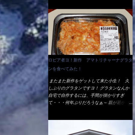
ょう。 早速1袋を大釜で茹で～ ハイ、約15分
だ！ これです。 当時1,000円税込だった
でもインスタント袋麺と云えば、四角い形状
ほど茹で上げた状態です。 当家には、高齢
が・・・今も変わらないと思うけど・・・
になった乾麺が普通でしょう。マルタイでは
者がいるので少し柔らかく・・・ 茹で上が
これが出てくると、カウンター中からOH～
＜棒状＞なのです。 素麺や日本蕎麦などの
った饂飩は、お店の饂飩に比べ＜細い＞で
と声が飛ぶ！ 写真は、キャベツ少なめでお
乾麺と一緒ですね！ そんなマルタイ棒状ラ
す。 どちらかと云えば、稲庭饂飩的な太さ
願いしています。 皿のサイズは、直径30cm
ーメンを、OKストアで見かけ思わず手に取
ですね。 さてこれを、どの様に食べるか？
ほどあります。 そこにドカ盛のキャベツと
って買い物篭へ 坦々まぜそばと＜数量限定
長葱無かったので、玉葱を刻んで八王子ラー
御飯にカレーがかかっています。 カレーは
＞宮崎辛麺風ラーメン オーッといきなり私
メン風月見つけうどん！ 冷やし釜あげうど
辛く無く、食べやすいタイプです。 それじ
の胃袋をグサッと・・・・ 棒状インスタン
ん～です。 ラーメン丼に、冷水を軽く張っ
ロピア者ヨ！新作 アマトリチャーナグラタ
ゃ～カツは、ハムカツ程度の薄さだろう？と
トラーメンのデビューが決まりました。
て饂飩を盛り付け、お椀に昆布出汁つゆと長
思われるかもしれないが・・・違う！ チャ
ンを食べてみた！
か・ら・め・ん・辛麺！ 宮崎辛麺はチャル
葱に山葵です。 これでツルツル～と頂きま
ーンとした厚さのあるトンカツです。 それ
メラや日清からも出されている、辛口のラー
した。 良いじゃないか～...
またまた新作をゲットして来た小生！ 久
も揚げたての熱々です。 これを難なく完食
メンじゃん！！ 酸っぱくしたら、酸辣湯
しぶりのグラタンですヨ！ グラタンなんか
出来なければ、漢では無い！と云っても過言
麺？なんてね。 よし今日のサラメシは、宮
自宅で自作するには、手間が掛かりすぎ
ではないだろう。 この他も、兎に角ボリュ
崎辛麺にしよう！ それではまず袋を開ける
て・・・何年ぶりだろうなぁ～ 親が若かり
ーム満点で＜薄カツ＞と呼ばれるメニュー
と・・・ なんだか紙に巻かれた棒状の麺が
し頃、偶に作っていたなぁ～ アマトリチャ
は、トンカツが2枚重ねて出てくるだ！ 1枚
二束、調味油と粉末スープ！ やはり見慣れ
ーナ？ 何だそれ？？調べると、イタリア語
が薄いから、2枚乗せにしたらしいけ
ない姿・・・何だかチョッと高級感的
らしくパスタソースだって～ トマトソース
ど・・・
な・・・だって透明なトレイに並んだ棒状麺
らしいですよ！ 何処からの情報？ ウィキ