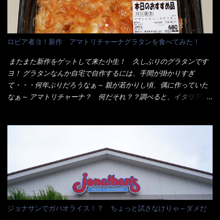
デビューが決まりました。 か・ら・め・ん・辛麺！ 宮崎辛麺は
いから、2枚乗せにしたらしいけど・・・
チャルメラや日清からも出されている、辛口のラーメンじゃ
ん！！ 酸っぱくしたら、酸辣湯麺？なんてね。 よし今日のサラ
メシは、宮崎辛麺にしよう！ それではまず袋を開けると・・・ な
ロピア者ヨ！新作 アマトリチャーナグラタンを食べてみた！
んだか紙に巻かれた棒状の麺が二束、調味油と粉末スープ！ やは
り見慣れない姿・・・何だかチョッと高級感的な・・・だって透
またまた新作をゲットして来た小生！ 久しぶりのグラタンです
明なトレイに並んだ棒状麺なんて見慣れないからねぇ～（コスト
ヨ！ グラタンなんか自宅で自作するには、手間が掛かりすぎ
がかかる） 袋の裏側を見ると、韮とか卵の用意を勧めている。
て・・・何年ぶりだろうなぁ～ 親が若かりし頃、偶に作っていた
それなばらと冷蔵庫にあった、黒豆モヤシ・韮・生卵を用意しま
なぁ～ アマトリチャーナ？ 何だそれ？？調べると、イタリア語
した。 まず鍋1で湯を沸かし、麺を茹でる！ 小鍋で別に湯を沸か
らしくパスタソースだって～ トマトソースらしいですよ！ 何処
し卵を溶きながら投入～ 次にモヤシを入れて、粉末スープを投
からの情報？ ウィキペディアから・・・そうだろうな～笑 電子
入！！ それと韮の根本の固い部分もね！ 麺が茹で上がったら、
レンジで弱めのワット（小生は500Wで3分程度）温めてテーブル
丼へ入れてから小鍋のスープを丼の中へ 最後に小鍋の具を上にか
へ これ店舗の調理場で、製造しているけど考えるに大き目のオー
け、韮の葉の部分をドサッと乗せて調味油を入れて完成です。 ど
ブン皿で焼いて、大凡の目安で小分けにしているようで、パック
うでしょう？ 見た目 Goodデザイン賞じゃない！？ 笑 マルタ
をよーく見たら表面のチーズの乗り具合に結構な差が出てい
イのHPを見ると・・・（引用） めんは、ノンフライ・ノンスチー
た・・・チーズに焦げ目が付いているのを、しっかり確認し買う
ム製法で仕上げた、生めんに近い風味のストレートめんです。 豚
ことをオススメします。（取り分け量にも若干有り差がでてるだ
の旨味に数種類の唐辛子、ニンニクを加えた辛さとコクが凝縮さ
ろう） 早速タバスコを振りかけて食べてみると・・・結構美味し
ジョナサンでガパオライス！？ ちょっと試さなけりゃ～ダメだ
れた醤油ベースのスープです。 調味油に赤ラー油とごま油を使用
いよ！ 久しぶりだな～ホワイトソースとマカロニの絡まった食