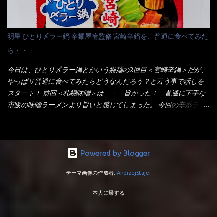
りました。 良い感じではないか！ やはり一部粉末スープが縦型
ぇ～ 袋麺と云えば【サッポロ一番】と云われる程だが、10年位前
カップの壁面に残っていたので、ぜーんぶ箸等で落としてホワイ
に革新的な袋麺が出た！ それは『マルちゃん正麺』と云われる商
トカップへ。 まずは麺を見ると、カップヌードルとしては太く平
品！！ 生麺感覚～と大御所俳優の役所広司を起用したCMで一躍
明星 ひとり〆ラー鍋 辛麺屋輪監修 宮崎辛鍋を、普通に食べてみた
打ちで縮れてます。 ■蒙古タンメン中本の麺 蒙古タンメンの方
有名になりTOPに・・・その後ライバルとして日清から【ラ王】
ら・・・
は、やはり太く平打ちですが麺の厚みがあるような・・・ 食感
がリリース！つまり今回の【日清のラーメン屋さん】は、袋麺と
は、どちらも柔らかいと感じは同じ。 湯に戻りやすい特性が強
しては廉価版のポジション・・・ 事実ラ王は、HPでは別扱い！
今日は、ひとり〆ラー鍋とかいう袋麺の2回目＜宮崎辛鍋＞だが、
いのね。 箸で持ち上げた状態は・・・ ■カップヌードル激辛味噌 ■
本品なんか出前一丁などと一緒くたの扱い。 袋麺はスープは粉末
やっぱり普通に食べてみたらどうなんだろう？と云う事で話しを
蒙古タンメン中本カップ どちらも箸で持ち上げた感じは、重
スープが主流でしょう！？だから味は・・・イマイチ（小生感
スタート！ 前回＜札幌味噌＞は・・・旨かった！ 普通に下手な
い！ そう湯を吸って伸びたような麺と云っていいかもしれな
覚）と云うのが評価です。 正直現在のインスタント麺では、最先
市販の味噌ラーメンより旨いと感じてしまった。 今回の辛系ラー
い。 多分麺は、厚みとストレートか...
端の麺と味はカップ麺と云えるでしょう。 もち麺は、油揚げ麺な
メンは、宮崎辛麺！！ これはどうなんだろう？ メーカーHPを見
んて・・・フリーズドライですよ！ ラ王味噌はカロリー
ると・・・ 家庭での再現が難しい人気ラーメン店の味を楽しめる
332kcal！ ラーメン屋さん札幌みそは393kcal！！ 60kcalも違う
おひとり用鍋の素です。辛麺屋輪をイメージした唐辛子の辛みと
ヨ～ でも熊が＼買ってね！／と泣いているから・・・買いまし
旨みが染み出たスープに鍋によく合う麺が付いて〆まで楽しめま
Powered by Blogger
た。 それじゃ～食べましょうか！ トッピングは生憎とモヤシの
す。 宮崎を中心に全国に店を構える人気店。唐辛子の辛みと旨み
在庫が無いため・・・キャベツだ！鍋に湯を沸かしキャベツをボ
テーマ画像の作成者:
AndrzejStajer
が溶け出たスープと、麺にからむ粗い唐辛子がくせになる味わ
イル・・・柔らかくしないとね！ 早速袋を開封してみると・・・
い。 原材料名 めん（小麦粉（国内製造）、でん粉、食塩、植物油
私の記憶が確かなら・・・（料理お鉄人MC風に）以前の麺は白ぽ
本人に帰する
脂、大豆食物繊維）、スープ（食塩、豚･鶏エキス（小麦・大豆・
かったハズ！ それが黄色い・・・それに袋の記述から【小麦全粒
ゼラチンを含む）、香味調味料（卵・乳成分・小麦・えび・大