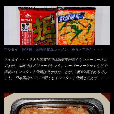
り、1束／50ｇです。 実売は、楽天で1980円・・・Amazonで
の男性が脇をサポートし最近は若い女性がオーダーや片付けを担
1280円と云った感じです。 で私は幾らで、メガドンキでゲットし
当している。 まずはこれを見て欲しい！ カウンターに置かれた＜
たかって？ それは非常に言いづらい・・・色々と各方面へ忖度し
お皿＞である。 直ぐに気づいたでしょう！ 何かキャベツが山じ
て、激安だったとだけ申し上げましょう。 早速1袋を大釜で茹で～
ゃないか！？ ハイ、山です。 これが標準なのです。 普通のとん
ハイ、約15分ほど茹で上げた状態です。 当家には、高齢者がいる
かつ屋のキャベツと比べたら、10人前ほどあるか？ 値段的には、
ので少し柔らかく・・・ 茹で上がった饂飩は、お店の饂飩に比べ
メイン（主流は1,000超）＋定食セット350円程と値段的には、そ
＜細い＞です。 どちらかと云えば、稲庭饂飩的な太さですね。 さ
れ程では安い訳でも無いが、客足が絶えない人気店である。 そん
てこれを、どの様に食べるか？ 長葱無かったので、玉葱を刻んで
なメニューのなかで、リーズナブルで頂ける＜映え＞るメニュー
マルタイ 棒状麺 宮崎辛麺風ラーメン を食べてみた・・・
八王子ラーメン風月見つけうどん！ 冷やし釜あげうどん～です。
が＜カツカレー＞だ！ これです。 当時1,000円税込だった
ラーメン丼に、冷水を軽く張って饂飩を盛り付け、お椀に昆布出
が・・・今も変わらないと思うけど・・・ これが出てくると、カ
マルタイ・・・？余り関東圏では認知度が高くないメーカーさん
汁つゆと長葱に山葵です。 これでツルツル～と頂きました。 良い
ウンター中からOH～と声が飛ぶ！ 写真は、キャベツ少なめでお願
ですが、九州ではメジャーでしょう。スーパーマーケットなどで
じゃないか～...
いしています。 皿のサイズは、直径30cmほどあります。 そこに
棒状のインスタント袋麺は見かけたことが、1度や2度はあるでし
ドカ盛のキャベツと御飯にカレーがかかっています。 カレーは辛
ょう。 日本国内やアジア圏でもインスタント袋麺と云えば、四角
く無く、食べやすいタイプです。 それじゃ～カツは、ハムカツ程
い形状になった乾麺が普通でしょう。マルタイでは＜棒状＞なの
度の薄さだろう？と思われるかもしれないが・・・違う！ チャー
です。 素麺や日本蕎麦などの乾麺と一緒ですね！ そんなマルタ
ンとした厚さのあるトンカツです。 それも揚げたての熱々です。
イ棒状ラーメンを、OKストアで見かけ思わず手に取って買い物篭
これを難なく完食出来なければ、漢では無い！と云っても過言で
へ 坦々まぜそばと＜数量限定＞宮崎辛麺風ラーメン オーッといき
はないだろう。 この他も、兎に角ボリューム満点で＜薄カツ＞と
なり私の胃袋をグサッと・・・・ 棒状インスタントラーメンの
呼ばれるメニューは、トンカツが2枚重ねて出てくるだ！ 1枚が薄