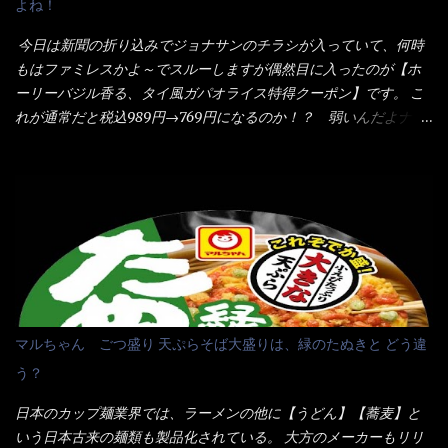
よね！
することに風味と辛さを引き立たせています。 調味油をスープ
感・・・懐かしい～ 今回ダイソーのカレー用のスプーンを使って
全体に馴染ませるために、箸で麺と具を持ち上げて・・・ ええや
みたら、これが凄くうまくすくえるんだよねぇ～（このスプーン
今日は新聞の折り込みでジョナサンのチラシが入っていて、何時
ないかぁ～ モヤシが黒豆モヤシだから細身で熱を加えてもへた
当たりだね） 今回新作のグラタンを頂きましたが、まずまずの美
もはファミレスかよ～でスルーしますが偶然目に入ったのが【ホ
りづらい！（緑豆モヤシだと太くて熱加えるとダラーっとなるん
味しさとダイソーのカレースプーンの。すくい上げ力の良さを再
ーリーバジル香る、タイ風ガパオライス特得クーポン】です。 こ
だよ） それに細ストレート麺とモヤシが良いバランスで・・・
度認識できました。
れが通常だと税込989円→769円になるのか！？ 弱いんだよナァ
韮の緑と卵の黄色も相まって・・・映える...
～ それに使用期限は6/15迄となっていて・・・今日じゃん！！
そこで近くのお店へ・・・・ モーニング以外の通常メニューは、
10:30以降に提供されるので10:40頃に店内へ 私は基本的、どの店
に行っても同じメニュー同じ味のファミレスには行きません。 最
近は、ステーキガストに試しに行ったぐらいです。（肉が喰いた
くて） しかし最近のファミレスは合理化が進み、店員さんもフロ
ア担当は2人程度しか居ないんだよねぇ～ それに注文はタッチパ
ネル！！ 凄いよなぁ～ 20年位前は、フロア担当だけでも5人は
居たと思うけど・・・ 判らず店員さんを呼ぶピンポンを・・・ク
マルちゃん ごつ盛り 天ぷらそば大盛りは、緑のたぬきと どう違
ーポンなんだけどと伝えると、丁寧にタッチパネルで～と教えて
う？
くれたが、何故かタッチパネルがクーポンを受け付けない！！ 店
員さんも、アレー？といいながら私が受け付けますので・・・と
日本のカップ麺業界では、ラーメンの他に【うどん】【蕎麦】と
消えていった。 タッチパネルのやつ、安いのは嫌うんだな！？こ
いう日本古来の麺類も製品化されている。 大方のメーカーもリリ