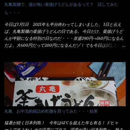
丸亀製麺で、湯が無い釜揚げうどんがあるって？ 試してみた
ら・・・
今日は7月1日 2021年も半分終わってしまいました。 1日と云え
ば、丸亀製麺の釜揚げうどんの日である。 今日だけ、釜揚げうど
んが半額になる特別の日なのだ・・・並盛290円→140円になるん
だよ。大400円だって200円になるんだゾ！ でも今日は試したい
ことが2つある！ 1つめは釜揚げうどんの湯が無い注文が通る
か？ 釜揚げうどんは、木の桶に茹で湯と共に＜うどん＞が泳い
でる～ でもコレって食べきるまで湯に浸かっているわけで、最
初と最後では麺の固さというかコシが違う！ だったら湯なんか要
らないじゃん！ 茹で上げ直後の麺だけいいよ！となるでしょ
う。 事前にググって調べたら、やっぱり＜湯無し＞注文は、裏注
文方法としてあるらしい。 それと店員によっては、理解出来ない
者も居るらしい云う事。 そこでランチ混雑前に、行くのが店への
配慮でもある。 11:20 店内に入り・・・『釜揚げうどん得を湯ナ
丸亀 お中元的箱詰め乾麺を買ってみた・・・結果
シで！』と注文したら、近場にいたオッサン店員はキョトンとし
た顔『湯なし？』（これだ全く理解していないな） すると茹で方
猛暑が続く日本列島！ 今年は41℃を超えた年も有る！ ドヒャ
の若い女性店員が『いい！いい！！』とオッサンを向こうへやっ
ー！ですよね！ その温度にプラス、湿度が高い日本列島～ 熱さ