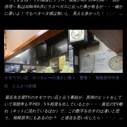
た。 でサッサと、木桶を用意してうどんだけ入れて出して来まし
倍増～ 私は2016年6月にラスベガスに云った事が有るが・・・確か
た。 な～るほど、この事か・・・ で今日の2021年後半1回目のサ
に暑いよ！ でもベタベタ感は無いし、美人も多かった！（これは
ラメシです。 見事に木桶には湯が入っていない、UDONだけで
関係無いね） 処で今日は何だ！？これです。 丸亀 釜あげうど
す。 しかし、この木桶デカイなぁ～ 試したいこと残りの1つが＜得
ん！ 日本には、お中元とお歳暮という古来からの風習がある。 お
＞サイズを食べられるか？である。 前回も、大しか食べていない
中元は、丁度お盆の夏場に日頃お世話になっている方への＜ご挨
からね、得がどれくらいの満腹度になるのか？ この得サイズの木
拶＞としての贈り物の習慣です。 今では、大分廃れてしまってい
桶は、銭湯で使う洗い桶サイズだなぁ～ この木桶サイズに、満々
るかと・・・小生もお中元やお歳暮など送った事は無い！（キッ
と湯が注がれていたら食べ進むうちに、麺が伸びてしまうだろ
パリ） まぁ～この慣習が残っているのは、官公庁や超大手企業戦
う。 これなら茹で上がった直後のままで、食べ進められるじゃな
士（昇進目的）などの世界でしょう。 要は、ゴマスリ・・・てな
いか！ 別皿で、葱と天かすを満タンに用意して、山葵も2つ。 そ
感じかな。 丸亀製麺と云えば、大阪誕生→全国区（北海道と沖縄
れに湯が無い利点として、汁が薄まらない！ これだよ、こ
は？）へ広がった、讃岐饂飩チェーン店大手といっても過言では
オモウマい店 カツカレーの凄さに唯々 驚嘆！ 相模原市中央
れ！！ 湯があると、うどんと共に汁の方へ湯までも入ってしま
無いでしょう。 各店舗で、毎日饂飩を打っているので饂飩好きの
区 とんかつ赤城
う。つまりラーメンの麺にスープが絡む現象ですな。 結局、伸び
方には店舗に寄って違う！と云う人も居るらしい・・ そんな大手
ずに汁も薄らむこともなく・・最後の方で＜だし汁＞を少し追加
讃岐饂飩チェーン店と関係があるのか？ 箱詰め乾麺！ このパッ
最近名古屋TVのオモウマい店と云う番組が、異例のヒットをして
しました。 腹イッパイだけど、得サイズは全てお腹の中へ収まっ
ケージからすれば、間違いなく贈答用目的でしょう。 そんな贈答
いて視聴率も平均13．5％程度を出しているとか・・・最近のTV離
たし満足達成度100％ 苦しいと云う事も無いな！ まだ鶏天1個位
用箱詰め饂飩・・・またもやメガドンキで発見し購入！ 中身は、
れ（ネットに流れているほか）で、この数字を出すのは凄いと思
は入りそうだね。 と云う事で、今回＜釜揚げうどんの湯無し＞を
この様な状態です。 乾麺の束が6束／一パックになっており、それ
う。 相模原市にもあるのか？ と過去を思い出したら・・・あっ
試したら、確...
が3袋入りです。 18束入りというわけですね！900ｇの容量とな
た！ とんかつ赤城！ 老齢の女性がメインで調理場を仕切、老齢