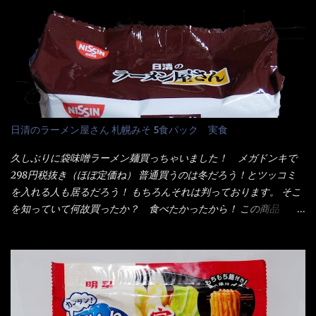
辛味噌と、どちらが旨辛なんだ！？ 比較して見よう～企画を思
油脂、植物性たん白、食塩、とろろ芋、卵白)、かやく(小えびてん
いつきました。 見た目は、炎のシルエットが辛さを醸し出してい
ぷら)、添付調味料(砂糖、食塩、しょうゆ、魚介エキス、たん白加
る・・・ でもパッケージに惑わされてはいけない！！ 私はペ
水分解物、ねぎ、香辛料、 植物油 、香味油脂)／加工でん粉、調味
ヤングの【獄激辛焼きそば】を完食した漢だ。 その後の獄激辛カ
料(アミノ酸等)、炭酸カルシウム、カラメル色素、リン酸塩
レーもな！ 今回、カップヌードル激辛味噌はカップに敢えて辛
(Na)、増粘多糖類、レシチン、酸化防止剤(ビタミンE)、クチナシ
さレベルが記載されている。 それはレベル5！ 日清としては最上
色素、香料、ベニコウジ色素、ビタミンB2、ビタミンB1、香辛料
位の辛さと云っている訳だ。 昨年モデルも食べてはいるけど、1年
抽出物、(一部にえび・小麦・そば・卵・ さば ・大豆・豚肉・やま
も経つと記憶の彼方に・・・いや歳だから記憶力が、どうのこう
日清のラーメン屋さん 札幌みそ 5食パック 実食
いも・ゼラチンを含む) 材料から見れば、緑のたぬきの方が蒲鉾が
のではない。 記憶に残るだけのインパクトに欠けている商品と
入っている！ あの半円形のヤツね！ それとカロチン色素・・・
云う事（当時） 開封すると・・・ 小袋なんてありゃしない！ カ
久しぶりに袋味噌ラーメン麺買っちゃいました！ メガドンキで
さば！？ さばって鯖か？？ サバ読んでないか？？ ■カロリー
ップヌードルは基本蓋開けて、熱湯を注ぐだけで出来る！それが
298円税抜き（ほぼ定価ね） 普通買うのは冬だろう！とツッコミ
比較 緑のたぬき ...
デビュー時からの最大のポイント。 だから粉末スープの具も全
を入れる人も居るだろう！ もちろんそれは判っております。 そこ
部カップの中でカオス状態。 これ特に縦型Bigカップだと、スー
を知っていて何故買ったか？ 食べたかったから！ この商品
プが沈殿するのよねぇ～ だから毎度、ホワイトカップを別に用
2019/6/3にリニューアル販売しているらしくてね！ 麺もスープ
意！ 3分待つのだゾ！ チェルシー！！ OK？ は～い こうな
も。北海道こだわりで全面改良らしい・・・そうと知ったら食べ
りました～ 熱湯によりカップ内に対流が起こり、表層が泡立っ
てみないといけないじゃん！（知るのが遅い） リニューアル前の
ている～ 隣に用意したのが、ホワイトカップ丼型です。 こちら
は食べた事あるのよ！でもここ数年は、カップ麺の方が話題性も
へ内容物を全て移すのと同時に、スープも満遍なく全体に行き渡
品揃えも上じゃん！ だって話題性の無いのを食べても・・・しょ
させる。 箸で麺から移動させ、具とスープは最後に移すとこうな
うが無いじゃん！ 日本で話題性が無いのに、外国の人には尚更ね