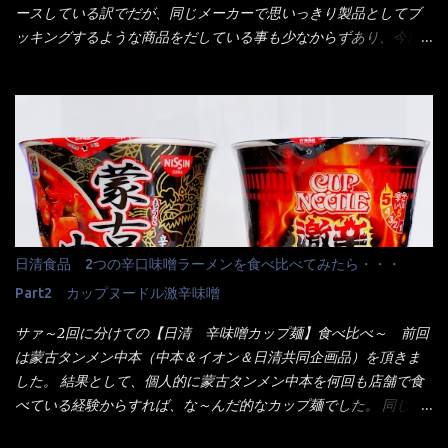
のヤロー！ 待つ事暫し・・・10分は越えたと思うけど・・・出て
ースしている訳でだが、同じメーカーで思いっきり製品としてブ
来ました。 こちらが本日のサラメシ【ホーリーバジル香る、タイ
ッキングするような商品をだしている事も少なからずあり、今回
風ガパオライス】です。 私は、5年位前までは渋谷勤務だったので
はマルちゃんの【ごつ盛り天ぷらそば】を食べてみること
エスニックランチが多かったのよ！ 渋谷チャオタイなんて1人で良
に・・・ ※東洋水産様 写真借用致しました。 マルちゃんとの
く行きましたねぇ～ だからタイ料理屋さんには、辛味剤・酢・ナ
【そば】と云えば【緑のたぬき】という商品が、ドーンッと構え
ンプラー・砂糖などの4点セット（私はスパイスガールズと呼んで
ている訳で何故に敢えて本商品をリリースするの？ 確かに販売価
いた）が料理に必ず付いてきたものです。 でも流石にファミレ
格は、緑のたぬきの実売は108円位で、ごつ盛り天ぷらそばは98円
スでは・・・それは無いね！残念だ～ 今回はすかいらーくグルー
でした。 殆ど変わらないじゃないか！？ そこで何が違うか・・・
プで、タイ料理をどの様に再現して提供しているか？を見るだけ
メーカーHPから情報を得てみた。 ■原材料 比較（相手に含まれ
だなぁ～ 因みにガパオ＝ホーリーバジルなのです。 肉は通常チ
て居ない物質を赤色） ☆緑のたぬき 油揚げめん(小麦粉(国内製
キンが多く豚や牛もあります。 肉は挽肉みたいなミンチではな
造)、そば粉、植物油脂、植物性たん白、食塩、とろろ芋、卵白)、
日清食品 2つの辛口味噌ラーメンを食べ比べてみたら・・・
く、粗挽きの肉になるんです。 それに現地バンコクでは、卵は固
かやく(小えびてんぷら、 かまぼこ )、添付調味料(砂糖、食塩、し
焼きが本来です。 今回はほぼ全熟の目玉焼きで、これは日本風
Part2 カップヌードル激辛味噌
ょうゆ、魚介エキス、たん白加水分解物、香辛料、ねぎ、香味油
なのです。 まず頂いて見ると・・・肉はチキンで味付けは、チャ
脂)／加工でん粉、調味料(アミノ酸等)、炭酸カルシウム、カラメ
サァ～2回に分けての【日清 辛味噌カップ麺】食べ比べ～ 前回
オタイなのと比べれば薄め？ やっぱり調味料の【スパイスガール
ル色素、リン酸塩(Na)、増粘多糖類、レシチン、酸化防止剤(ビタ
は蒙古タンメン中本（中本＆イオン＆日清共同企画品）を頂きま
ズ】が必要だナァ～ 笑 私は、ブリッキーヌの粉末をよく掛け辛
ミンE)、クチナシ色素、ベニコウジ色素、香料、ビタミンB2、ビ
した。 結果として、個人的に蒙古タンメン中本を何回も店舗で食
く...
タミンB1、香辛料抽出物、 カロチン色素 、(一部にえび・小麦・
べている経験からすれば、な～んだ的なカップ麺でした。 同じ日
そば・卵・乳成分・大豆・豚肉・やまいも・ゼラチンを含む) ★ご
清食品から、昨年に続き2021年も再発売されたカップヌードル激
つ盛り 天ぷらそば 油揚げめん(小麦粉(国内製造)、そば粉、植物