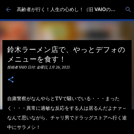
スキップしてメイン コンテンツに移動
高齢者が行く！人生の心めし！（旧 VAIOの食べ歩き）
鈴木ラーメン店で、やっとデフォの
メニューを食す！
投稿者
VAIO
日付:
金曜日, 2月 26, 2021
自粛警察がなんやらとTVで騒いでいる・・・まった
く・・・異常に過敏な反応をする人は居るんだよナァ～
なんて思いながら、チャリ男でドラッグストアへ行く途
中にサラメシ！