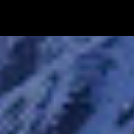
コ
メ
ン
ト