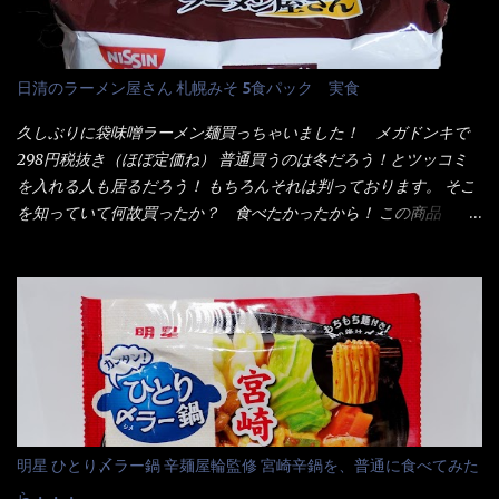
(Na)、増粘多糖類、レシチン、酸化防止剤(ビタミンE)、クチナシ
さレベルが記載されている。 それはレベル5！ 日清としては最上
色素、香料、ベニコウジ色素、ビタミンB2、ビタミンB1、香辛料
位の辛さと云っている訳だ。 昨年モデルも食べてはいるけど、1年
抽出物、(一部にえび・小麦・そば・卵・ さば ・大豆・豚肉・やま
も経つと記憶の彼方に・・・いや歳だから記憶力が、どうのこう
日清のラーメン屋さん 札幌みそ 5食パック 実食
いも・ゼラチンを含む) 材料から見れば、緑のたぬきの方が蒲鉾が
のではない。 記憶に残るだけのインパクトに欠けている商品と
入っている！ あの半円形のヤツね！ それとカロチン色素・・・
云う事（当時） 開封すると・・・ 小袋なんてありゃしない！ カ
久しぶりに袋味噌ラーメン麺買っちゃいました！ メガドンキで
さば！？ さばって鯖か？？ サバ読んでないか？？ ■カロリー
ップヌードルは基本蓋開けて、熱湯を注ぐだけで出来る！それが
298円税抜き（ほぼ定価ね） 普通買うのは冬だろう！とツッコミ
比較 緑のたぬき ...
デビュー時からの最大のポイント。 だから粉末スープの具も全
を入れる人も居るだろう！ もちろんそれは判っております。 そこ
部カップの中でカオス状態。 これ特に縦型Bigカップだと、スー
を知っていて何故買ったか？ 食べたかったから！ この商品
プが沈殿するのよねぇ～ だから毎度、ホワイトカップを別に用
2019/6/3にリニューアル販売しているらしくてね！ 麺もスープ
意！ 3分待つのだゾ！ チェルシー！！ OK？ は～い こうな
も。北海道こだわりで全面改良らしい・・・そうと知ったら食べ
りました～ 熱湯によりカップ内に対流が起こり、表層が泡立っ
てみないといけないじゃん！（知るのが遅い） リニューアル前の
ている～ 隣に用意したのが、ホワイトカップ丼型です。 こちら
は食べた事あるのよ！でもここ数年は、カップ麺の方が話題性も
へ内容物を全て移すのと同時に、スープも満遍なく全体に行き渡
品揃えも上じゃん！ だって話題性の無いのを食べても・・・しょ
させる。 箸で麺から移動させ、具とスープは最後に移すとこうな
うが無いじゃん！ 日本で話題性が無いのに、外国の人には尚更ね
りました。 良い感じではないか！ やはり一部粉末スープが縦型
ぇ～ 袋麺と云えば【サッポロ一番】と云われる程だが、10年位前
カップの壁面に残っていたので、ぜーんぶ箸等で落としてホワイ
に革新的な袋麺が出た！ それは『マルちゃん正麺』と云われる商
トカップへ。 まずは麺を見ると、カップヌードルとしては太く平
品！！ 生麺感覚～と大御所俳優の役所広司を起用したCMで一躍
明星 ひとり〆ラー鍋 辛麺屋輪監修 宮崎辛鍋を、普通に食べてみた
打ちで縮れてます。 ■蒙古タンメン中本の麺 蒙古タンメンの方
有名になりTOPに・・・その後ライバルとして日清から【ラ王】
ら・・・