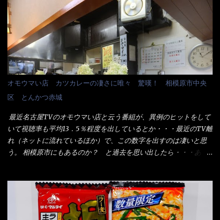
＞サイズを食べられるか？である。 前回も、大しか食べていない
中元は、丁度お盆の夏場に日頃お世話になっている方への＜ご挨
からね、得がどれくらいの満腹度になるのか？ この得サイズの木
拶＞としての贈り物の習慣です。 今では、大分廃れてしまってい
桶は、銭湯で使う洗い桶サイズだなぁ～ この木桶サイズに、満々
るかと・・・小生もお中元やお歳暮など送った事は無い！（キッ
と湯が注がれていたら食べ進むうちに、麺が伸びてしまうだろ
パリ） まぁ～この慣習が残っているのは、官公庁や超大手企業戦
う。 これなら茹で上がった直後のままで、食べ進められるじゃな
士（昇進目的）などの世界でしょう。 要は、ゴマスリ・・・てな
いか！ 別皿で、葱と天かすを満タンに用意して、山葵も2つ。 そ
感じかな。 丸亀製麺と云えば、大阪誕生→全国区（北海道と沖縄
れに湯が無い利点として、汁が薄まらない！ これだよ、こ
は？）へ広がった、讃岐饂飩チェーン店大手といっても過言では
オモウマい店 カツカレーの凄さに唯々 驚嘆！ 相模原市中央
れ！！ 湯があると、うどんと共に汁の方へ湯までも入ってしま
無いでしょう。 各店舗で、毎日饂飩を打っているので饂飩好きの
区 とんかつ赤城
う。つまりラーメンの麺にスープが絡む現象ですな。 結局、伸び
方には店舗に寄って違う！と云う人も居るらしい・・ そんな大手
ずに汁も薄らむこともなく・・最後の方で＜だし汁＞を少し追加
讃岐饂飩チェーン店と関係があるのか？ 箱詰め乾麺！ このパッ
最近名古屋TVのオモウマい店と云う番組が、異例のヒットをして
しました。 腹イッパイだけど、得サイズは全てお腹の中へ収まっ
ケージからすれば、間違いなく贈答用目的でしょう。 そんな贈答
いて視聴率も平均13．5％程度を出しているとか・・・最近のTV離
たし満足達成度100％ 苦しいと云う事も無いな！ まだ鶏天1個位
用箱詰め饂飩・・・またもやメガドンキで発見し購入！ 中身は、
れ（ネットに流れているほか）で、この数字を出すのは凄いと思
は入りそうだね。 と云う事で、今回＜釜揚げうどんの湯無し＞を
この様な状態です。 乾麺の束が6束／一パックになっており、それ
う。 相模原市にもあるのか？ と過去を思い出したら・・・あっ
試したら、確...
が3袋入りです。 18束入りというわけですね！900ｇの容量とな
た！ とんかつ赤城！ 老齢の女性がメインで調理場を仕切、老齢
り、1束／50ｇです。 実売は、楽天で1980円・・・Amazonで
の男性が脇をサポートし最近は若い女性がオーダーや片付けを担
1280円と云った感じです。 で私は幾らで、メガドンキでゲットし
当している。 まずはこれを見て欲しい！ カウンターに置かれた＜
たかって？ それは非常に言いづらい・・・色々と各方面へ忖度し
お皿＞である。 直ぐに気づいたでしょう！ 何かキャベツが山じ
て、激安だったとだけ申し上げましょう。 早速1袋を大釜で茹で～
ゃないか！？ ハイ、山です。 これが標準なのです。 普通のとん
ハイ、約15分ほど茹で上げた状態です。 当家には、高齢者がいる