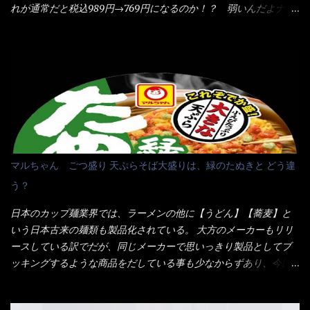
だよ） それに細ストレート麺とモヤシが良いバランスで・・・
度認識できました。
れが通常だと税込989円→769円になるのか！？ 弱いんだよナァ
韮の緑と卵の黄色も相まって・・・映える...
～ それに使用期限は6/15迄となっていて・・・今日じゃん！！
そこで近くのお店へ・・・・ モーニング以外の通常メニューは、
10:30以降に提供されるので10:40頃に店内へ 私は基本的、どの店
に行っても同じメニュー同じ味のファミレスには行きません。 最
近は、ステーキガストに試しに行ったぐらいです。（肉が喰いた
くて） しかし最近のファミレスは合理化が進み、店員さんもフロ
ア担当は2人程度しか居ないんだよねぇ～ それに注文はタッチパ
ネル！！ 凄いよなぁ～ 20年位前は、フロア担当だけでも5人は
居たと思うけど・・・ 判らず店員さんを呼ぶピンポンを・・・ク
マルちゃん ごつ盛り 天ぷらそば大盛りは、緑のたぬきと どう違
ーポンなんだけどと伝えると、丁寧にタッチパネルで～と教えて
う？
くれたが、何故かタッチパネルがクーポンを受け付けない！！ 店
員さんも、アレー？といいながら私が受け付けますので・・・と
日本のカップ麺業界では、ラーメンの他に【うどん】【蕎麦】と
消えていった。 タッチパネルのやつ、安いのは嫌うんだな！？こ
いう日本古来の麺類も製品化されている。 大方のメーカーもリリ
のヤロー！ 待つ事暫し・・・10分は越えたと思うけど・・・出て
ースしている訳でだが、同じメーカーで思いっきり製品としてブ
来ました。 こちらが本日のサラメシ【ホーリーバジル香る、タイ
ッキングするような商品をだしている事も少なからずあり、今回
風ガパオライス】です。 私は、5年位前までは渋谷勤務だったので
はマルちゃんの【ごつ盛り天ぷらそば】を食べてみること
エスニックランチが多かったのよ！ 渋谷チャオタイなんて1人で良
に・・・ ※東洋水産様 写真借用致しました。 マルちゃんとの
く行きましたねぇ～ だからタイ料理屋さんには、辛味剤・酢・ナ