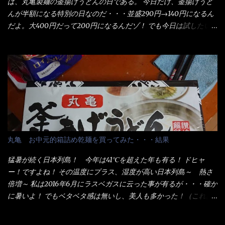
ば、丸亀製麺の釜揚げうどんの日である。 今日だけ、釜揚げうど
んが半額になる特別の日なのだ・・・並盛290円→140円になるん
だよ。大400円だって200円になるんだゾ！ でも今日は試したい
ことが2つある！ 1つめは釜揚げうどんの湯が無い注文が通る
か？ 釜揚げうどんは、木の桶に茹で湯と共に＜うどん＞が泳い
でる～ でもコレって食べきるまで湯に浸かっているわけで、最
初と最後では麺の固さというかコシが違う！ だったら湯なんか要
らないじゃん！ 茹で上げ直後の麺だけいいよ！となるでしょ
う。 事前にググって調べたら、やっぱり＜湯無し＞注文は、裏注
文方法としてあるらしい。 それと店員によっては、理解出来ない
者も居るらしい云う事。 そこでランチ混雑前に、行くのが店への
配慮でもある。 11:20 店内に入り・・・『釜揚げうどん得を湯ナ
丸亀 お中元的箱詰め乾麺を買ってみた・・・結果
シで！』と注文したら、近場にいたオッサン店員はキョトンとし
た顔『湯なし？』（これだ全く理解していないな） すると茹で方
猛暑が続く日本列島！ 今年は41℃を超えた年も有る！ ドヒャ
の若い女性店員が『いい！いい！！』とオッサンを向こうへやっ
ー！ですよね！ その温度にプラス、湿度が高い日本列島～ 熱さ
た。 でサッサと、木桶を用意してうどんだけ入れて出して来まし
倍増～ 私は2016年6月にラスベガスに云った事が有るが・・・確か
た。 な～るほど、この事か・・・ で今日の2021年後半1回目のサ
に暑いよ！ でもベタベタ感は無いし、美人も多かった！（これは
ラメシです。 見事に木桶には湯が入っていない、UDONだけで
関係無いね） 処で今日は何だ！？これです。 丸亀 釜あげうど
す。 しかし、この木桶デカイなぁ～ 試したいこと残りの1つが＜得
ん！ 日本には、お中元とお歳暮という古来からの風習がある。 お