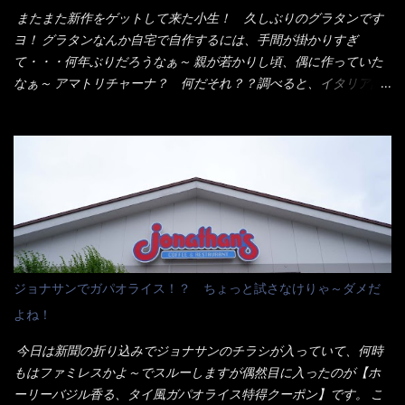
り見慣れない姿・・・何だかチョッと高級感的な・・・だって透
またまた新作をゲットして来た小生！ 久しぶりのグラタンです
明なトレイに並んだ棒状麺なんて見慣れないからねぇ～（コスト
ヨ！ グラタンなんか自宅で自作するには、手間が掛かりすぎ
がかかる） 袋の裏側を見ると、韮とか卵の用意を勧めている。
て・・・何年ぶりだろうなぁ～ 親が若かりし頃、偶に作っていた
それなばらと冷蔵庫にあった、黒豆モヤシ・韮・生卵を用意しま
なぁ～ アマトリチャーナ？ 何だそれ？？調べると、イタリア語
した。 まず鍋1で湯を沸かし、麺を茹でる！ 小鍋で別に湯を沸か
らしくパスタソースだって～ トマトソースらしいですよ！ 何処
し卵を溶きながら投入～ 次にモヤシを入れて、粉末スープを投
からの情報？ ウィキペディアから・・・そうだろうな～笑 電子
入！！ それと韮の根本の固い部分もね！ 麺が茹で上がったら、
レンジで弱めのワット（小生は500Wで3分程度）温めてテーブル
丼へ入れてから小鍋のスープを丼の中へ 最後に小鍋の具を上にか
へ これ店舗の調理場で、製造しているけど考えるに大き目のオー
け、韮の葉の部分をドサッと乗せて調味油を入れて完成です。 ど
ブン皿で焼いて、大凡の目安で小分けにしているようで、パック
うでしょう？ 見た目 Goodデザイン賞じゃない！？ 笑 マルタ
をよーく見たら表面のチーズの乗り具合に結構な差が出てい
イのHPを見ると・・・（引用） めんは、ノンフライ・ノンスチー
た・・・チーズに焦げ目が付いているのを、しっかり確認し買う
ム製法で仕上げた、生めんに近い風味のストレートめんです。 豚
ことをオススメします。（取り分け量にも若干有り差がでてるだ
の旨味に数種類の唐辛子、ニンニクを加えた辛さとコクが凝縮さ
ろう） 早速タバスコを振りかけて食べてみると・・・結構美味し
ジョナサンでガパオライス！？ ちょっと試さなけりゃ～ダメだ
れた醤油ベースのスープです。 調味油に赤ラー油とごま油を使用
いよ！ 久しぶりだな～ホワイトソースとマカロニの絡まった食
よね！
することに風味と辛さを引き立たせています。 調味油をスープ
感・・・懐かしい～ 今回ダイソーのカレー用のスプーンを使って
全体に馴染ませるために、箸で麺と具を持ち上げて・・・ ええや
みたら、これが凄くうまくすくえるんだよねぇ～（このスプーン
今日は新聞の折り込みでジョナサンのチラシが入っていて、何時
ないかぁ～ モヤシが黒豆モヤシだから細身で熱を加えてもへた
当たりだね） 今回新作のグラタンを頂きましたが、まずまずの美
もはファミレスかよ～でスルーしますが偶然目に入ったのが【ホ
りづらい！（緑豆モヤシだと太くて熱加えるとダラーっとなるん
味しさとダイソーのカレースプーンの。すくい上げ力の良さを再
ーリーバジル香る、タイ風ガパオライス特得クーポン】です。 こ