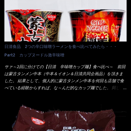
【そば】と云えば【緑のたぬき】という商品が、ドーンッと構え
ンプラー・砂糖などの4点セット（私はスパイスガールズと呼んで
ている訳で何故に敢えて本商品をリリースするの？ 確かに販売価
いた）が料理に必ず付いてきたものです。 でも流石にファミレ
格は、緑のたぬきの実売は108円位で、ごつ盛り天ぷらそばは98円
スでは・・・それは無いね！残念だ～ 今回はすかいらーくグルー
でした。 殆ど変わらないじゃないか！？ そこで何が違うか・・・
プで、タイ料理をどの様に再現して提供しているか？を見るだけ
メーカーHPから情報を得てみた。 ■原材料 比較（相手に含まれ
だなぁ～ 因みにガパオ＝ホーリーバジルなのです。 肉は通常チ
て居ない物質を赤色） ☆緑のたぬき 油揚げめん(小麦粉(国内製
キンが多く豚や牛もあります。 肉は挽肉みたいなミンチではな
造)、そば粉、植物油脂、植物性たん白、食塩、とろろ芋、卵白)、
日清食品 2つの辛口味噌ラーメンを食べ比べてみたら・・・
く、粗挽きの肉になるんです。 それに現地バンコクでは、卵は固
かやく(小えびてんぷら、 かまぼこ )、添付調味料(砂糖、食塩、し
焼きが本来です。 今回はほぼ全熟の目玉焼きで、これは日本風
Part2 カップヌードル激辛味噌
ょうゆ、魚介エキス、たん白加水分解物、香辛料、ねぎ、香味油
なのです。 まず頂いて見ると・・・肉はチキンで味付けは、チャ
脂)／加工でん粉、調味料(アミノ酸等)、炭酸カルシウム、カラメ
サァ～2回に分けての【日清 辛味噌カップ麺】食べ比べ～ 前回
オタイなのと比べれば薄め？ やっぱり調味料の【スパイスガール
ル色素、リン酸塩(Na)、増粘多糖類、レシチン、酸化防止剤(ビタ
は蒙古タンメン中本（中本＆イオン＆日清共同企画品）を頂きま
ズ】が必要だナァ～ 笑 私は、ブリッキーヌの粉末をよく掛け辛
ミンE)、クチナシ色素、ベニコウジ色素、香料、ビタミンB2、ビ
した。 結果として、個人的に蒙古タンメン中本を何回も店舗で食
く...
タミンB1、香辛料抽出物、 カロチン色素 、(一部にえび・小麦・
べている経験からすれば、な～んだ的なカップ麺でした。 同じ日
そば・卵・乳成分・大豆・豚肉・やまいも・ゼラチンを含む) ★ご
清食品から、昨年に続き2021年も再発売されたカップヌードル激
つ盛り 天ぷらそば 油揚げめん(小麦粉(国内製造)、そば粉、植物
辛味噌と、どちらが旨辛なんだ！？ 比較して見よう～企画を思
油脂、植物性たん白、食塩、とろろ芋、卵白)、かやく(小えびてん
いつきました。 見た目は、炎のシルエットが辛さを醸し出してい
ぷら)、添付調味料(砂糖、食塩、しょうゆ、魚介エキス、たん白加
る・・・ でもパッケージに惑わされてはいけない！！ 私はペ
水分解物、ねぎ、香辛料、 植物油 、香味油脂)／加工でん粉、調味
ヤングの【獄激辛焼きそば】を完食した漢だ。 その後の獄激辛カ
料(アミノ酸等)、炭酸カルシウム、カラメル色素、リン酸塩
レーもな！ 今回、カップヌードル激辛味噌はカップに敢えて辛