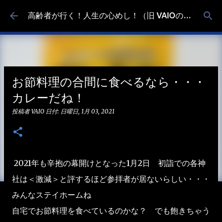
スキップしてメイン コンテンツに移動
高齢者が行く！人生の心めし！（旧 VAIOの食べ歩き）
お節料理の合間に食べるなら・・・
カレーだね！
投稿者
VAIO
日付:
日曜日, 1月 03, 2021
2021年も辛抱の幕開けとなった1月2日 初詣での各神
社は＜激減＞と評するほど参拝者が居ないらしい・・・
みんなステイホームね
自宅でお節料理を食べているのかな？ でも飽きちゃう