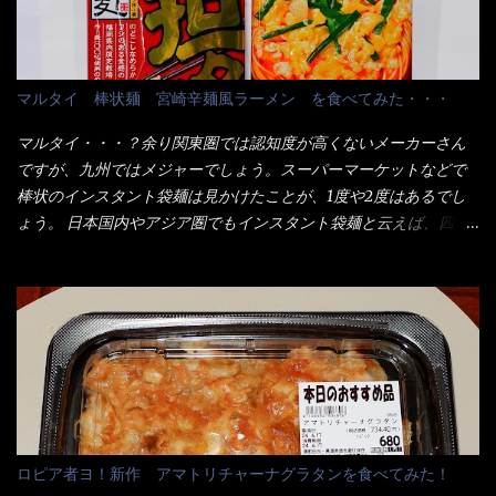
かつ屋のキャベツと比べたら、10人前ほどあるか？ 値段的には、
ので少し柔らかく・・・ 茹で上がった饂飩は、お店の饂飩に比べ
メイン（主流は1,000超）＋定食セット350円程と値段的には、そ
＜細い＞です。 どちらかと云えば、稲庭饂飩的な太さですね。 さ
れ程では安い訳でも無いが、客足が絶えない人気店である。 そん
てこれを、どの様に食べるか？ 長葱無かったので、玉葱を刻んで
なメニューのなかで、リーズナブルで頂ける＜映え＞るメニュー
マルタイ 棒状麺 宮崎辛麺風ラーメン を食べてみた・・・
八王子ラーメン風月見つけうどん！ 冷やし釜あげうどん～です。
が＜カツカレー＞だ！ これです。 当時1,000円税込だった
ラーメン丼に、冷水を軽く張って饂飩を盛り付け、お椀に昆布出
が・・・今も変わらないと思うけど・・・ これが出てくると、カ
マルタイ・・・？余り関東圏では認知度が高くないメーカーさん
汁つゆと長葱に山葵です。 これでツルツル～と頂きました。 良い
ウンター中からOH～と声が飛ぶ！ 写真は、キャベツ少なめでお願
ですが、九州ではメジャーでしょう。スーパーマーケットなどで
じゃないか～...
いしています。 皿のサイズは、直径30cmほどあります。 そこに
棒状のインスタント袋麺は見かけたことが、1度や2度はあるでし
ドカ盛のキャベツと御飯にカレーがかかっています。 カレーは辛
ょう。 日本国内やアジア圏でもインスタント袋麺と云えば、四角
く無く、食べやすいタイプです。 それじゃ～カツは、ハムカツ程
い形状になった乾麺が普通でしょう。マルタイでは＜棒状＞なの
度の薄さだろう？と思われるかもしれないが・・・違う！ チャー
です。 素麺や日本蕎麦などの乾麺と一緒ですね！ そんなマルタ
ンとした厚さのあるトンカツです。 それも揚げたての熱々です。
イ棒状ラーメンを、OKストアで見かけ思わず手に取って買い物篭
これを難なく完食出来なければ、漢では無い！と云っても過言で
へ 坦々まぜそばと＜数量限定＞宮崎辛麺風ラーメン オーッといき
はないだろう。 この他も、兎に角ボリューム満点で＜薄カツ＞と
なり私の胃袋をグサッと・・・・ 棒状インスタントラーメンの
呼ばれるメニューは、トンカツが2枚重ねて出てくるだ！ 1枚が薄
デビューが決まりました。 か・ら・め・ん・辛麺！ 宮崎辛麺は
いから、2枚乗せにしたらしいけど・・・
チャルメラや日清からも出されている、辛口のラーメンじゃ
ん！！ 酸っぱくしたら、酸辣湯麺？なんてね。 よし今日のサラ
メシは、宮崎辛麺にしよう！ それではまず袋を開けると・・・ な
ロピア者ヨ！新作 アマトリチャーナグラタンを食べてみた！
んだか紙に巻かれた棒状の麺が二束、調味油と粉末スープ！ やは