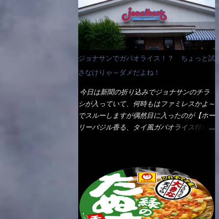
なんて見慣れないからねぇ～（コストがかか
ペディアから・・・そうだろうな～笑 電子
る） 袋の裏側を見ると、韮とか卵の用意を
レンジで弱めのワット（小生は500Wで3分
勧めている。 それなばらと冷蔵庫にあっ
程度）温めてテーブルへ これ店舗の調理場
た、黒豆モヤシ・韮・生卵を用意しました。
で、製造しているけど考えるに大き目のオー
まず鍋1で湯を沸かし、麺を茹でる！ 小鍋
ブン皿で焼いて、大凡の目安で小分けにして
ジョナサンでガパオライス！？ ちょっと試
で別に湯を沸かし卵を溶きながら投入～ 次
いるようで、パックをよーく見たら表面のチ
にモヤシを入れて、粉末スープを投入！！
さなけりゃ～ダメだよね！
ーズの乗り具合に結構な差が出ていた・・・
それと韮の根本の固い部分もね！ 麺が茹で
チーズに焦げ目が付いているのを、しっかり
今日は新聞の折り込みでジョナサンのチラ
上がったら、丼へ入れてから小鍋のスープを
確認し買うことをオススメします。（取り分
シが入っていて、何時もはファミレスかよ～
丼の中へ 最後に小鍋の具を上にかけ、韮の
け量にも若干有り差がでてるだろう） 早速
でスルーしますが偶然目に入ったのが【ホー
葉の部分をドサッと乗せて調味油を入れて完
タバスコを振りかけて食べてみると・・・結
リーバジル香る、タイ風ガパオライス特得ク
成です。 どうでしょう？ 見た目 Goodデ
構美味しいよ！ 久しぶりだな～ホワイトソ
ーポン】です。 これが通常だと税込989円
ザイン賞じゃない！？ 笑 マルタイのHPを
ースとマカロニの絡まった食感・・・懐かし
→769円になるのか！？ 弱いんだよナァ
見ると・・・（引用） めんは、ノンフラ
い～ 今回ダイソーのカレー用のスプーンを
～ それに使用期限は6/15迄となってい
イ・ノンスチーム製法で仕上げた、生めんに
使ってみたら、これが凄くうまくすくえるん
て・・・今日じゃん！！ そこで近くのお店
近い風味のストレートめんです。 豚の旨味
だよねぇ～（このスプーン当たりだね） 今
へ・・・・ モーニング以外の通常メニュー
に数種類の唐辛子、ニンニクを加えた辛さと
回新作のグラタンを頂きましたが、まずまず
は、10:30以降に提供されるので10:40頃に店
コクが凝縮された醤油ベースのスープです。
の美味しさとダイソーのカレースプーンの。
内へ 私は基本的、どの店に行っても同じメ
調味油に赤ラー油とごま油を使用することに
すくい上げ力の良さを再度認識できました。