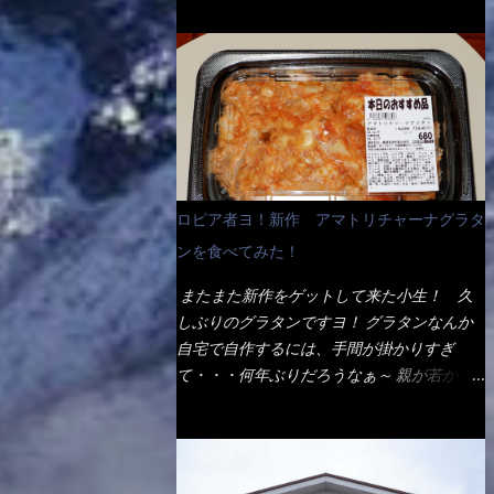
ょう。 早速1袋を大釜で茹で～ ハイ、約15分
だ！ これです。 当時1,000円税込だった
でもインスタント袋麺と云えば、四角い形状
ほど茹で上げた状態です。 当家には、高齢
が・・・今も変わらないと思うけど・・・
になった乾麺が普通でしょう。マルタイでは
者がいるので少し柔らかく・・・ 茹で上が
これが出てくると、カウンター中からOH～
＜棒状＞なのです。 素麺や日本蕎麦などの
った饂飩は、お店の饂飩に比べ＜細い＞で
と声が飛ぶ！ 写真は、キャベツ少なめでお
乾麺と一緒ですね！ そんなマルタイ棒状ラ
す。 どちらかと云えば、稲庭饂飩的な太さ
願いしています。 皿のサイズは、直径30cm
ーメンを、OKストアで見かけ思わず手に取
ですね。 さてこれを、どの様に食べるか？
ほどあります。 そこにドカ盛のキャベツと
って買い物篭へ 坦々まぜそばと＜数量限定
長葱無かったので、玉葱を刻んで八王子ラー
御飯にカレーがかかっています。 カレーは
＞宮崎辛麺風ラーメン オーッといきなり私
メン風月見つけうどん！ 冷やし釜あげうど
辛く無く、食べやすいタイプです。 それじ
の胃袋をグサッと・・・・ 棒状インスタン
ん～です。 ラーメン丼に、冷水を軽く張っ
ロピア者ヨ！新作 アマトリチャーナグラタ
ゃ～カツは、ハムカツ程度の薄さだろう？と
トラーメンのデビューが決まりました。
て饂飩を盛り付け、お椀に昆布出汁つゆと長
思われるかもしれないが・・・違う！ チャ
ンを食べてみた！
か・ら・め・ん・辛麺！ 宮崎辛麺はチャル
葱に山葵です。 これでツルツル～と頂きま
ーンとした厚さのあるトンカツです。 それ
メラや日清からも出されている、辛口のラー
した。 良いじゃないか～...
またまた新作をゲットして来た小生！ 久
も揚げたての熱々です。 これを難なく完食
メンじゃん！！ 酸っぱくしたら、酸辣湯
しぶりのグラタンですヨ！ グラタンなんか
出来なければ、漢では無い！と云っても過言
麺？なんてね。 よし今日のサラメシは、宮
自宅で自作するには、手間が掛かりすぎ
ではないだろう。 この他も、兎に角ボリュ
崎辛麺にしよう！ それではまず袋を開ける
て・・・何年ぶりだろうなぁ～ 親が若かり
ーム満点で＜薄カツ＞と呼ばれるメニュー
と・・・ なんだか紙に巻かれた棒状の麺が
し頃、偶に作っていたなぁ～ アマトリチャ
は、トンカツが2枚重ねて出てくるだ！ 1枚
二束、調味油と粉末スープ！ やはり見慣れ
ーナ？ 何だそれ？？調べると、イタリア語
が薄いから、2枚乗せにしたらしいけ
ない姿・・・何だかチョッと高級感的
らしくパスタソースだって～ トマトソース
ど・・・
な・・・だって透明なトレイに並んだ棒状麺
らしいですよ！ 何処からの情報？ ウィキ