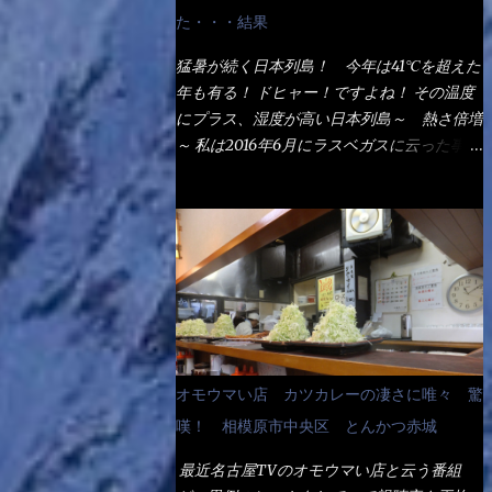
なるでしょう。 事前にググって調べたら、
た・・・結果
やっぱり＜湯無し＞注文は、裏注文方法とし
てあるらしい。 それと店員によっては、理
猛暑が続く日本列島！ 今年は41℃を超えた
解出来ない者も居るらしい云う事。 そこで
年も有る！ ドヒャー！ですよね！ その温度
ランチ混雑前に、行くのが店への配慮でもあ
にプラス、湿度が高い日本列島～ 熱さ倍増
る。 11:20 店内に入り・・・『釜揚げうど
～ 私は2016年6月にラスベガスに云った事が
ん得を湯ナシで！』と注文したら、近場にい
有るが・・・確かに暑いよ！ でもベタベタ
たオッサン店員はキョトンとした顔『湯な
感は無いし、美人も多かった！（これは関係
し？』（これだ全く理解していないな） す
無いね） 処で今日は何だ！？これです。 丸
ると茹で方の若い女性店員が『いい！い
亀 釜あげうどん！ 日本には、お中元とお
い！！』とオッサンを向こうへやった。 で
歳暮という古来からの風習がある。 お中元
サッサと、木桶を用意してうどんだけ入れて
は、丁度お盆の夏場に日頃お世話になってい
出して来ました。 な～るほど、この事
る方への＜ご挨拶＞としての贈り物の習慣で
か・・・ で今日の2021年後半1回目のサラメ
す。 今では、大分廃れてしまっているか
シです。 見事に木桶には湯が入っていな
と・・・小生もお中元やお歳暮など送った事
オモウマい店 カツカレーの凄さに唯々 驚
い、UDONだけです。 しかし、この木桶デ
は無い！（キッパリ） まぁ～この慣習が残
カイなぁ～ 試したいこと残りの1つが＜得＞
嘆！ 相模原市中央区 とんかつ赤城
っているのは、官公庁や超大手企業戦士（昇
サイズを食べられるか？である。 前回も、
進目的）などの世界でしょう。 要は、ゴマ
最近名古屋TVのオモウマい店と云う番組
大しか食べていないからね、得がどれくらい
スリ・・・てな感じかな。 丸亀製麺と云え