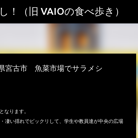
スキップしてメイン コンテンツに移動
！（旧 VAIOの食べ歩き）
県宮古市 魚菜市場でサラメシ
目となります。
・凄い揺れでビックリして、学生や教員達が中央の広場