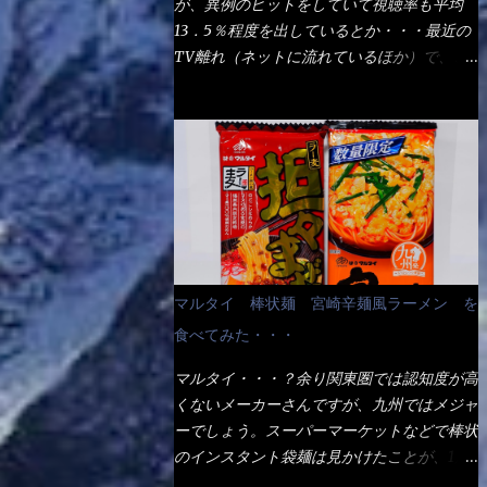
が、異例のヒットをしていて視聴率も平均
の満腹度になるのか？ この得サイズの木桶
ば、大阪誕生→全国区（北海道と沖縄は？）
13．5％程度を出しているとか・・・最近の
は、銭湯で使う洗い桶サイズだなぁ～ この
へ広がった、讃岐饂飩チェーン店大手といっ
TV離れ（ネットに流れているほか）で、こ
木桶サイズに、満々と湯が注がれていたら食
ても過言では無いでしょう。 各店舗で、毎
の数字を出すのは凄いと思う。 相模原市に
べ進むうちに、麺が伸びてしまうだろう。
日饂飩を打っているので饂飩好きの方には店
もあるのか？ と過去を思い出したら・・・
これなら茹で上がった直後のままで、食べ進
舗に寄って違う！と云う人も居るらしい・・
あった！ とんかつ赤城！ 老齢の女性がメ
められるじゃないか！ 別皿で、葱と天かす
そんな大手讃岐饂飩チェーン店と関係がある
インで調理場を仕切、老齢の男性が脇をサポ
を満タンに用意して、山葵も2つ。 それに湯
のか？ 箱詰め乾麺！ このパッケージから
ートし最近は若い女性がオーダーや片付けを
が無い利点として、汁が薄まらない！ これ
すれば、間違いなく贈答用目的でしょう。
担当している。 まずはこれを見て欲しい！
だよ、これ！！ 湯があると、うどんと共に
そんな贈答用箱詰め饂飩・・・またもやメガ
カウンターに置かれた＜お皿＞である。 直
汁の方へ湯までも入ってしまう。つまりラー
ドンキで発見し購入！ 中身は、この様な状
ぐに気づいたでしょう！ 何かキャベツが山
メンの麺にスープが絡む現象ですな。 結
態です。 乾麺の束が6束／一パックになって
じゃないか！？ ハイ、山です。 これが標
局、伸びずに汁も薄らむこともなく・・最後
マルタイ 棒状麺 宮崎辛麺風ラーメン を
おり、それが3袋入りです。 18束入りという
準なのです。 普通のとんかつ屋のキャベツ
の方で＜だし汁＞を少し追加しました。 腹
わけですね！900ｇの容量となり、1束／50
食べてみた・・・
と比べたら、10人前ほどあるか？ 値段的に
イッパイだけど、得サイズは全てお腹の中へ
ｇです。 実売は、楽天で1980円・・・
は、メイン（主流は1,000超）＋定食セット
収まったし満足達成度100％ 苦しいと云う事
マルタイ・・・？余り関東圏では認知度が高
Amazonで1280円と云った感じです。 で私
350円程と値段的には、それ程では安い訳で
も無いな！ まだ鶏天1個位は入りそうだ
くないメーカーさんですが、九州ではメジャ
は幾らで、メガドンキでゲットしたかって？
も無いが、客足が絶えない人気店である。
ね。 と云う事で、今回＜釜揚げうどんの湯
ーでしょう。スーパーマーケットなどで棒状
それは非常に言いづらい・・・色々と各方面
そんなメニューのなかで、リーズナブルで頂
無し＞を試したら、確...
のインスタント袋麺は見かけたことが、1度
へ忖度して、激安だったとだけ申し上げまし
ける＜映え＞るメニューが＜カツカレー＞
や2度はあるでしょう。 日本国内やアジア圏