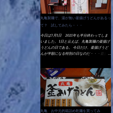
丸亀製麺で、湯が無い釜揚げうどんがあるっ
て？ 試してみたら・・・
今日は7月1日 2021年も半分終わってしま
いました。 1日と云えば、丸亀製麺の釜揚げ
うどんの日である。 今日だけ、釜揚げうど
んが半額になる特別の日なのだ・・・並盛
290円→140円になるんだよ。大400円だっ
て200円になるんだゾ！ でも今日は試した
いことが2つある！ 1つめは釜揚げうどんの
湯が無い注文が通るか？ 釜揚げうどんは、
木の桶に茹で湯と共に＜うどん＞が泳いでる
～ でもコレって食べきるまで湯に浸かって
いるわけで、最初と最後では麺の固さという
かコシが違う！ だったら湯なんか要らない
じゃん！ 茹で上げ直後の麺だけいいよ！と
丸亀 お中元的箱詰め乾麺を買ってみ