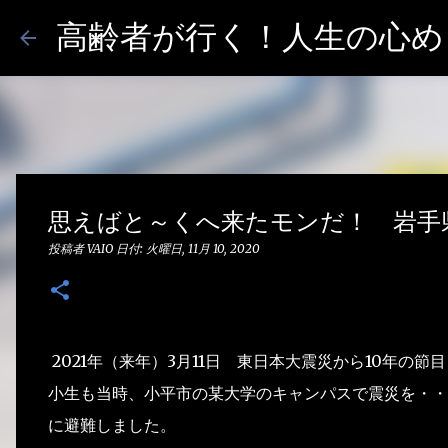
高齢者が行く！人生の心めし
思えばと～くへ来たモンだ！ 岩手
投稿者
VAIO
日付:
火曜日, 11月 10, 2020
2021年（来年）3月11日 東日本大震災から10年の節
小生も当時、小平市の某大学のキャンパスで震災を・・
に避難しました。