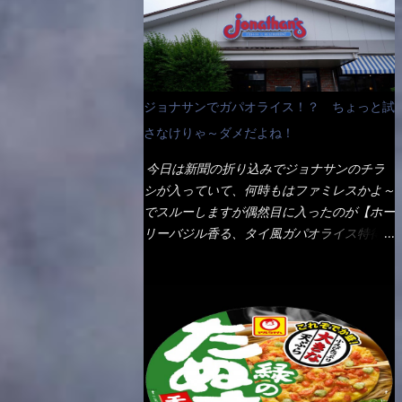
なんて見慣れないからねぇ～（コストがかか
ペディアから・・・そうだろうな～笑 電子
る） 袋の裏側を見ると、韮とか卵の用意を
レンジで弱めのワット（小生は500Wで3分
勧めている。 それなばらと冷蔵庫にあっ
程度）温めてテーブルへ これ店舗の調理場
た、黒豆モヤシ・韮・生卵を用意しました。
で、製造しているけど考えるに大き目のオー
まず鍋1で湯を沸かし、麺を茹でる！ 小鍋
ブン皿で焼いて、大凡の目安で小分けにして
ジョナサンでガパオライス！？ ちょっと試
で別に湯を沸かし卵を溶きながら投入～ 次
いるようで、パックをよーく見たら表面のチ
にモヤシを入れて、粉末スープを投入！！
さなけりゃ～ダメだよね！
ーズの乗り具合に結構な差が出ていた・・・
それと韮の根本の固い部分もね！ 麺が茹で
チーズに焦げ目が付いているのを、しっかり
今日は新聞の折り込みでジョナサンのチラ
上がったら、丼へ入れてから小鍋のスープを
確認し買うことをオススメします。（取り分
シが入っていて、何時もはファミレスかよ～
丼の中へ 最後に小鍋の具を上にかけ、韮の
け量にも若干有り差がでてるだろう） 早速
でスルーしますが偶然目に入ったのが【ホー
葉の部分をドサッと乗せて調味油を入れて完
タバスコを振りかけて食べてみると・・・結
リーバジル香る、タイ風ガパオライス特得ク
成です。 どうでしょう？ 見た目 Goodデ
構美味しいよ！ 久しぶりだな～ホワイトソ
ーポン】です。 これが通常だと税込989円
ザイン賞じゃない！？ 笑 マルタイのHPを
ースとマカロニの絡まった食感・・・懐かし
→769円になるのか！？ 弱いんだよナァ
見ると・・・（引用） めんは、ノンフラ
い～ 今回ダイソーのカレー用のスプーンを
～ それに使用期限は6/15迄となってい
イ・ノンスチーム製法で仕上げた、生めんに
使ってみたら、これが凄くうまくすくえるん
て・・・今日じゃん！！ そこで近くのお店
近い風味のストレートめんです。 豚の旨味
だよねぇ～（このスプーン当たりだね） 今
へ・・・・ モーニング以外の通常メニュー
に数種類の唐辛子、ニンニクを加えた辛さと
回新作のグラタンを頂きましたが、まずまず
は、10:30以降に提供されるので10:40頃に店
コクが凝縮された醤油ベースのスープです。
の美味しさとダイソーのカレースプーンの。
内へ 私は基本的、どの店に行っても同じメ
調味油に赤ラー油とごま油を使用することに
すくい上げ力の良さを再度認識できました。