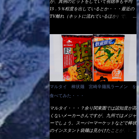
が、異例のヒットをしていて視聴率も平均
の満腹度になるのか？ この得サイズの木桶
ば、大阪誕生→全国区（北海道と沖縄は？）
13．5％程度を出しているとか・・・最近の
は、銭湯で使う洗い桶サイズだなぁ～ この
へ広がった、讃岐饂飩チェーン店大手といっ
TV離れ（ネットに流れているほか）で、こ
木桶サイズに、満々と湯が注がれていたら食
ても過言では無いでしょう。 各店舗で、毎
の数字を出すのは凄いと思う。 相模原市に
べ進むうちに、麺が伸びてしまうだろう。
日饂飩を打っているので饂飩好きの方には店
もあるのか？ と過去を思い出したら・・・
これなら茹で上がった直後のままで、食べ進
舗に寄って違う！と云う人も居るらしい・・
あった！ とんかつ赤城！ 老齢の女性がメ
められるじゃないか！ 別皿で、葱と天かす
そんな大手讃岐饂飩チェーン店と関係がある
インで調理場を仕切、老齢の男性が脇をサポ
を満タンに用意して、山葵も2つ。 それに湯
のか？ 箱詰め乾麺！ このパッケージから
ートし最近は若い女性がオーダーや片付けを
が無い利点として、汁が薄まらない！ これ
すれば、間違いなく贈答用目的でしょう。
担当している。 まずはこれを見て欲しい！
だよ、これ！！ 湯があると、うどんと共に
そんな贈答用箱詰め饂飩・・・またもやメガ
カウンターに置かれた＜お皿＞である。 直
汁の方へ湯までも入ってしまう。つまりラー
ドンキで発見し購入！ 中身は、この様な状
ぐに気づいたでしょう！ 何かキャベツが山
メンの麺にスープが絡む現象ですな。 結
態です。 乾麺の束が6束／一パックになって
じゃないか！？ ハイ、山です。 これが標
局、伸びずに汁も薄らむこともなく・・最後
マルタイ 棒状麺 宮崎辛麺風ラーメン を
おり、それが3袋入りです。 18束入りという
準なのです。 普通のとんかつ屋のキャベツ
の方で＜だし汁＞を少し追加しました。 腹
わけですね！900ｇの容量となり、1束／50
食べてみた・・・
と比べたら、10人前ほどあるか？ 値段的に
イッパイだけど、得サイズは全てお腹の中へ
ｇです。 実売は、楽天で1980円・・・
は、メイン（主流は1,000超）＋定食セット
収まったし満足達成度100％ 苦しいと云う事
マルタイ・・・？余り関東圏では認知度が高
Amazonで1280円と云った感じです。 で私
350円程と値段的には、それ程では安い訳で
も無いな！ まだ鶏天1個位は入りそうだ
くないメーカーさんですが、九州ではメジャ
は幾らで、メガドンキでゲットしたかって？
も無いが、客足が絶えない人気店である。
ね。 と云う事で、今回＜釜揚げうどんの湯
ーでしょう。スーパーマーケットなどで棒状
それは非常に言いづらい・・・色々と各方面
そんなメニューのなかで、リーズナブルで頂
無し＞を試したら、確...
のインスタント袋麺は見かけたことが、1度
へ忖度して、激安だったとだけ申し上げまし
ける＜映え＞るメニューが＜カツカレー＞
や2度はあるでしょう。 日本国内やアジア圏