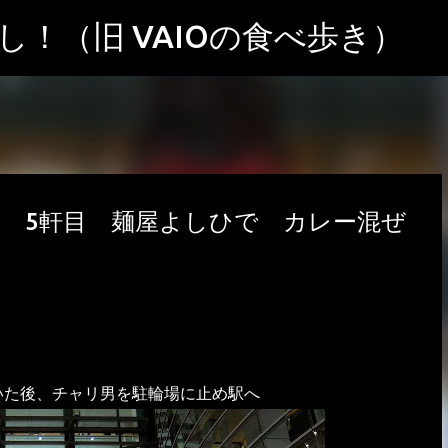
スキップしてメイン コンテンツに移動
！（旧 VAIOの食べ歩き）
0 5軒目 麺屋よしひで カレー混ぜ
いた後、チャリ男を駐輪場に止め駅へ