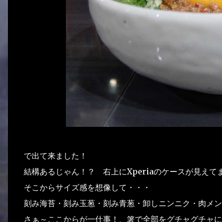
で出て来ました！
結構あるじゃん！？ 右上にXperiaのケースが見えて
そこからサイズ感を想像して・・・
刻み海苔・刻み玉葱・刻み青葱・卸しニンニク・肉メン
さぁ～ここからが一仕事！、箸で全部をグチャグチャに