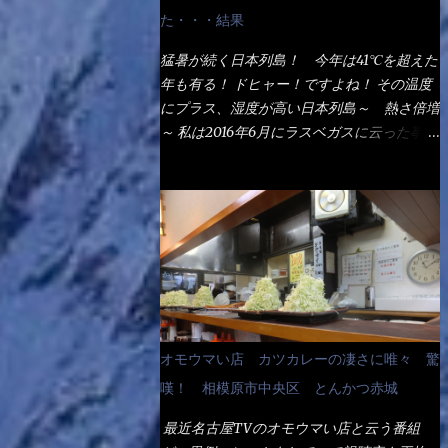
なるでしょう。 事前にググって調べたら、
た・・・結果
やっぱり＜湯無し＞注文は、裏注文方法とし
てあるらしい。 それと店員によっては、理
猛暑が続く日本列島！ 今年は41℃を超えた
解出来ない者も居るらしい云う事。 そこで
年も有る！ ドヒャー！ですよね！ その温度
ランチ混雑前に、行くのが店への配慮でもあ
にプラス、湿度が高い日本列島～ 熱さ倍増
る。 11:20 店内に入り・・・『釜揚げうど
～ 私は2016年6月にラスベガスに云った事が
ん得を湯ナシで！』と注文したら、近場にい
有るが・・・確かに暑いよ！ でもベタベタ
たオッサン店員はキョトンとした顔『湯な
感は無いし、美人も多かった！（これは関係
し？』（これだ全く理解していないな） す
無いね） 処で今日は何だ！？これです。 丸
ると茹で方の若い女性店員が『いい！い
亀 釜あげうどん！ 日本には、お中元とお
い！！』とオッサンを向こうへやった。 で
歳暮という古来からの風習がある。 お中元
サッサと、木桶を用意してうどんだけ入れて
は、丁度お盆の夏場に日頃お世話になってい
出して来ました。 な～るほど、この事
る方への＜ご挨拶＞としての贈り物の習慣で
か・・・ で今日の2021年後半1回目のサラメ
す。 今では、大分廃れてしまっているか
シです。 見事に木桶には湯が入っていな
と・・・小生もお中元やお歳暮など送った事
オモウマい店 カツカレーの凄さに唯々 驚
い、UDONだけです。 しかし、この木桶デ
は無い！（キッパリ） まぁ～この慣習が残
カイなぁ～ 試したいこと残りの1つが＜得＞
嘆！ 相模原市中央区 とんかつ赤城
っているのは、官公庁や超大手企業戦士（昇
サイズを食べられるか？である。 前回も、
進目的）などの世界でしょう。 要は、ゴマ
最近名古屋TVのオモウマい店と云う番組
大しか食べていないからね、得がどれくらい
スリ・・・てな感じかな。 丸亀製麺と云え