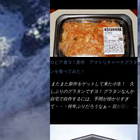
ょう。 早速1袋を大釜で茹で～ ハイ、約15分
だ！ これです。 当時1,000円税込だった
でもインスタント袋麺と云えば、四角い形状
ほど茹で上げた状態です。 当家には、高齢
が・・・今も変わらないと思うけど・・・
になった乾麺が普通でしょう。マルタイでは
者がいるので少し柔らかく・・・ 茹で上が
これが出てくると、カウンター中からOH～
＜棒状＞なのです。 素麺や日本蕎麦などの
った饂飩は、お店の饂飩に比べ＜細い＞で
と声が飛ぶ！ 写真は、キャベツ少なめでお
乾麺と一緒ですね！ そんなマルタイ棒状ラ
す。 どちらかと云えば、稲庭饂飩的な太さ
願いしています。 皿のサイズは、直径30cm
ーメンを、OKストアで見かけ思わず手に取
ですね。 さてこれを、どの様に食べるか？
ほどあります。 そこにドカ盛のキャベツと
って買い物篭へ 坦々まぜそばと＜数量限定
長葱無かったので、玉葱を刻んで八王子ラー
御飯にカレーがかかっています。 カレーは
＞宮崎辛麺風ラーメン オーッといきなり私
メン風月見つけうどん！ 冷やし釜あげうど
辛く無く、食べやすいタイプです。 それじ
の胃袋をグサッと・・・・ 棒状インスタン
ん～です。 ラーメン丼に、冷水を軽く張っ
ロピア者ヨ！新作 アマトリチャーナグラタ
ゃ～カツは、ハムカツ程度の薄さだろう？と
トラーメンのデビューが決まりました。
て饂飩を盛り付け、お椀に昆布出汁つゆと長
思われるかもしれないが・・・違う！ チャ
ンを食べてみた！
か・ら・め・ん・辛麺！ 宮崎辛麺はチャル
葱に山葵です。 これでツルツル～と頂きま
ーンとした厚さのあるトンカツです。 それ
メラや日清からも出されている、辛口のラー
した。 良いじゃないか～...
またまた新作をゲットして来た小生！ 久
も揚げたての熱々です。 これを難なく完食
メンじゃん！！ 酸っぱくしたら、酸辣湯
しぶりのグラタンですヨ！ グラタンなんか
出来なければ、漢では無い！と云っても過言
麺？なんてね。 よし今日のサラメシは、宮
自宅で自作するには、手間が掛かりすぎ
ではないだろう。 この他も、兎に角ボリュ
崎辛麺にしよう！ それではまず袋を開ける
て・・・何年ぶりだろうなぁ～ 親が若かり
ーム満点で＜薄カツ＞と呼ばれるメニュー
と・・・ なんだか紙に巻かれた棒状の麺が
し頃、偶に作っていたなぁ～ アマトリチャ
は、トンカツが2枚重ねて出てくるだ！ 1枚
二束、調味油と粉末スープ！ やはり見慣れ
ーナ？ 何だそれ？？調べると、イタリア語
が薄いから、2枚乗せにしたらしいけ
ない姿・・・何だかチョッと高級感的
らしくパスタソースだって～ トマトソース
ど・・・
な・・・だって透明なトレイに並んだ棒状麺
らしいですよ！ 何処からの情報？ ウィキ