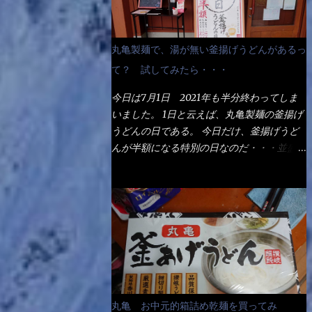
丸亀製麺で、湯が無い釜揚げうどんがあるっ
て？ 試してみたら・・・
今日は7月1日 2021年も半分終わってしま
いました。 1日と云えば、丸亀製麺の釜揚げ
うどんの日である。 今日だけ、釜揚げうど
んが半額になる特別の日なのだ・・・並盛
290円→140円になるんだよ。大400円だっ
て200円になるんだゾ！ でも今日は試した
いことが2つある！ 1つめは釜揚げうどんの
湯が無い注文が通るか？ 釜揚げうどんは、
木の桶に茹で湯と共に＜うどん＞が泳いでる
～ でもコレって食べきるまで湯に浸かって
いるわけで、最初と最後では麺の固さという
かコシが違う！ だったら湯なんか要らない
じゃん！ 茹で上げ直後の麺だけいいよ！と
丸亀 お中元的箱詰め乾麺を買ってみ