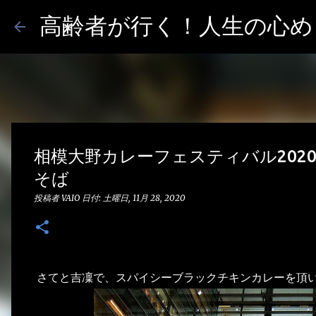
高齢者が行く！人生の心めし
相模大野カレーフェスティバル202
そば
投稿者
VAIO
日付:
土曜日, 11月 28, 2020
さてと吉凜で、スパイシーブラックチキンカレーを頂