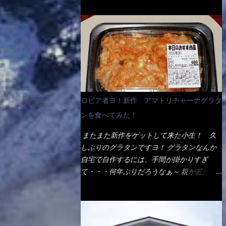
ょう。 早速1袋を大釜で茹で～ ハイ、約15分
だ！ これです。 当時1,000円税込だった
でもインスタント袋麺と云えば、四角い形状
ほど茹で上げた状態です。 当家には、高齢
が・・・今も変わらないと思うけど・・・
になった乾麺が普通でしょう。マルタイでは
者がいるので少し柔らかく・・・ 茹で上が
これが出てくると、カウンター中からOH～
＜棒状＞なのです。 素麺や日本蕎麦などの
った饂飩は、お店の饂飩に比べ＜細い＞で
と声が飛ぶ！ 写真は、キャベツ少なめでお
乾麺と一緒ですね！ そんなマルタイ棒状ラ
す。 どちらかと云えば、稲庭饂飩的な太さ
願いしています。 皿のサイズは、直径30cm
ーメンを、OKストアで見かけ思わず手に取
ですね。 さてこれを、どの様に食べるか？
ほどあります。 そこにドカ盛のキャベツと
って買い物篭へ 坦々まぜそばと＜数量限定
長葱無かったので、玉葱を刻んで八王子ラー
御飯にカレーがかかっています。 カレーは
＞宮崎辛麺風ラーメン オーッといきなり私
メン風月見つけうどん！ 冷やし釜あげうど
辛く無く、食べやすいタイプです。 それじ
の胃袋をグサッと・・・・ 棒状インスタン
ん～です。 ラーメン丼に、冷水を軽く張っ
ロピア者ヨ！新作 アマトリチャーナグラタ
ゃ～カツは、ハムカツ程度の薄さだろう？と
トラーメンのデビューが決まりました。
て饂飩を盛り付け、お椀に昆布出汁つゆと長
思われるかもしれないが・・・違う！ チャ
ンを食べてみた！
か・ら・め・ん・辛麺！ 宮崎辛麺はチャル
葱に山葵です。 これでツルツル～と頂きま
ーンとした厚さのあるトンカツです。 それ
メラや日清からも出されている、辛口のラー
した。 良いじゃないか～...
またまた新作をゲットして来た小生！ 久
も揚げたての熱々です。 これを難なく完食
メンじゃん！！ 酸っぱくしたら、酸辣湯
しぶりのグラタンですヨ！ グラタンなんか
出来なければ、漢では無い！と云っても過言
麺？なんてね。 よし今日のサラメシは、宮
自宅で自作するには、手間が掛かりすぎ
ではないだろう。 この他も、兎に角ボリュ
崎辛麺にしよう！ それではまず袋を開ける
て・・・何年ぶりだろうなぁ～ 親が若かり
ーム満点で＜薄カツ＞と呼ばれるメニュー
と・・・ なんだか紙に巻かれた棒状の麺が
し頃、偶に作っていたなぁ～ アマトリチャ
は、トンカツが2枚重ねて出てくるだ！ 1枚
二束、調味油と粉末スープ！ やはり見慣れ
ーナ？ 何だそれ？？調べると、イタリア語
が薄いから、2枚乗せにしたらしいけ
ない姿・・・何だかチョッと高級感的
らしくパスタソースだって～ トマトソース
ど・・・
な・・・だって透明なトレイに並んだ棒状麺
らしいですよ！ 何処からの情報？ ウィキ