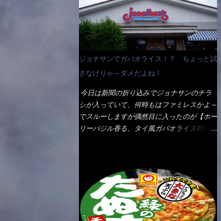
なんて見慣れないからねぇ～（コストがかか
ペディアから・・・そうだろうな～笑 電子
る） 袋の裏側を見ると、韮とか卵の用意を
レンジで弱めのワット（小生は500Wで3分
勧めている。 それなばらと冷蔵庫にあっ
程度）温めてテーブルへ これ店舗の調理場
た、黒豆モヤシ・韮・生卵を用意しました。
で、製造しているけど考えるに大き目のオー
まず鍋1で湯を沸かし、麺を茹でる！ 小鍋
ブン皿で焼いて、大凡の目安で小分けにして
ジョナサンでガパオライス！？ ちょっと試
で別に湯を沸かし卵を溶きながら投入～ 次
いるようで、パックをよーく見たら表面のチ
にモヤシを入れて、粉末スープを投入！！
さなけりゃ～ダメだよね！
ーズの乗り具合に結構な差が出ていた・・・
それと韮の根本の固い部分もね！ 麺が茹で
チーズに焦げ目が付いているのを、しっかり
今日は新聞の折り込みでジョナサンのチラ
上がったら、丼へ入れてから小鍋のスープを
確認し買うことをオススメします。（取り分
シが入っていて、何時もはファミレスかよ～
丼の中へ 最後に小鍋の具を上にかけ、韮の
け量にも若干有り差がでてるだろう） 早速
でスルーしますが偶然目に入ったのが【ホー
葉の部分をドサッと乗せて調味油を入れて完
タバスコを振りかけて食べてみると・・・結
リーバジル香る、タイ風ガパオライス特得ク
成です。 どうでしょう？ 見た目 Goodデ
構美味しいよ！ 久しぶりだな～ホワイトソ
ーポン】です。 これが通常だと税込989円
ザイン賞じゃない！？ 笑 マルタイのHPを
ースとマカロニの絡まった食感・・・懐かし
→769円になるのか！？ 弱いんだよナァ
見ると・・・（引用） めんは、ノンフラ
い～ 今回ダイソーのカレー用のスプーンを
～ それに使用期限は6/15迄となってい
イ・ノンスチーム製法で仕上げた、生めんに
使ってみたら、これが凄くうまくすくえるん
て・・・今日じゃん！！ そこで近くのお店
近い風味のストレートめんです。 豚の旨味
だよねぇ～（このスプーン当たりだね） 今
へ・・・・ モーニング以外の通常メニュー
に数種類の唐辛子、ニンニクを加えた辛さと
回新作のグラタンを頂きましたが、まずまず
は、10:30以降に提供されるので10:40頃に店
コクが凝縮された醤油ベースのスープです。
の美味しさとダイソーのカレースプーンの。
内へ 私は基本的、どの店に行っても同じメ
調味油に赤ラー油とごま油を使用することに
すくい上げ力の良さを再度認識できました。