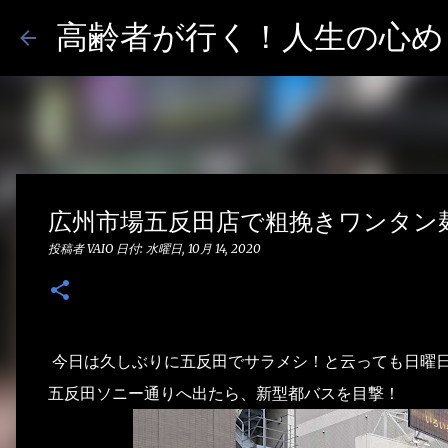
高齢者が行く！人生の心めし
広州市場五反田店で粗挽きワンタン
投稿者
VAIO
日付:
水曜日, 10月 14, 2020
今日は久しぶりに五反田でサラメシ！と云っても日曜
五反田ソニー通りへ出たら、新型都バスを目撃！