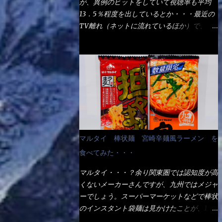
が、異例のヒットをしていて視聴率も平均
の満腹度になるのか？ この得サイズの木桶
ば、大阪誕生→全国区（北海道と沖縄は？）
13．5％程度を出しているとか・・・最近の
は、銭湯で使う洗い桶サイズだなぁ～ この
へ広がった、讃岐饂飩チェーン店大手といっ
TV離れ（ネットに流れているほか）で、こ
木桶サイズに、満々と湯が注がれていたら食
ても過言では無いでしょう。 各店舗で、毎
の数字を出すのは凄いと思う。 相模原市に
べ進むうちに、麺が伸びてしまうだろう。
日饂飩を打っているので饂飩好きの方には店
もあるのか？ と過去を思い出したら・・・
これなら茹で上がった直後のままで、食べ進
舗に寄って違う！と云う人も居るらしい・・
あった！ とんかつ赤城！ 老齢の女性がメ
められるじゃないか！ 別皿で、葱と天かす
そんな大手讃岐饂飩チェーン店と関係がある
インで調理場を仕切、老齢の男性が脇をサポ
を満タンに用意して、山葵も2つ。 それに湯
のか？ 箱詰め乾麺！ このパッケージから
ートし最近は若い女性がオーダーや片付けを
が無い利点として、汁が薄まらない！ これ
すれば、間違いなく贈答用目的でしょう。
担当している。 まずはこれを見て欲しい！
だよ、これ！！ 湯があると、うどんと共に
そんな贈答用箱詰め饂飩・・・またもやメガ
カウンターに置かれた＜お皿＞である。 直
汁の方へ湯までも入ってしまう。つまりラー
ドンキで発見し購入！ 中身は、この様な状
ぐに気づいたでしょう！ 何かキャベツが山
メンの麺にスープが絡む現象ですな。 結
態です。 乾麺の束が6束／一パックになって
じゃないか！？ ハイ、山です。 これが標
局、伸びずに汁も薄らむこともなく・・最後
マルタイ 棒状麺 宮崎辛麺風ラーメン を
おり、それが3袋入りです。 18束入りという
準なのです。 普通のとんかつ屋のキャベツ
の方で＜だし汁＞を少し追加しました。 腹
わけですね！900ｇの容量となり、1束／50
食べてみた・・・
と比べたら、10人前ほどあるか？ 値段的に
イッパイだけど、得サイズは全てお腹の中へ
ｇです。 実売は、楽天で1980円・・・
は、メイン（主流は1,000超）＋定食セット
収まったし満足達成度100％ 苦しいと云う事
マルタイ・・・？余り関東圏では認知度が高
Amazonで1280円と云った感じです。 で私
350円程と値段的には、それ程では安い訳で
も無いな！ まだ鶏天1個位は入りそうだ
くないメーカーさんですが、九州ではメジャ
は幾らで、メガドンキでゲットしたかって？
も無いが、客足が絶えない人気店である。
ね。 と云う事で、今回＜釜揚げうどんの湯
ーでしょう。スーパーマーケットなどで棒状
それは非常に言いづらい・・・色々と各方面
そんなメニューのなかで、リーズナブルで頂
無し＞を試したら、確...
のインスタント袋麺は見かけたことが、1度
へ忖度して、激安だったとだけ申し上げまし
ける＜映え＞るメニューが＜カツカレー＞
や2度はあるでしょう。 日本国内やアジア圏