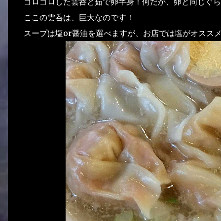
ゴロゴロした雲呑と茹で卵半身！何だか、卵と同じぐら
ここの雲呑は、巨大なのです！
スープは塩or醤油を選べますが、お店では塩がオスス