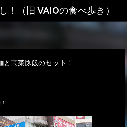
スキップしてメイン コンテンツに移動
！（旧 VAIOの食べ歩き）
麺と高菜豚飯のセット！
日！