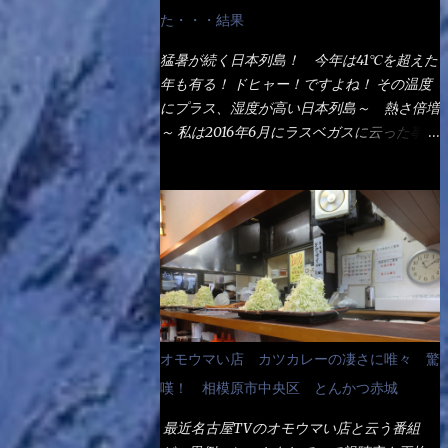
なるでしょう。 事前にググって調べたら、
た・・・結果
やっぱり＜湯無し＞注文は、裏注文方法とし
てあるらしい。 それと店員によっては、理
猛暑が続く日本列島！ 今年は41℃を超えた
解出来ない者も居るらしい云う事。 そこで
年も有る！ ドヒャー！ですよね！ その温度
ランチ混雑前に、行くのが店への配慮でもあ
にプラス、湿度が高い日本列島～ 熱さ倍増
る。 11:20 店内に入り・・・『釜揚げうど
～ 私は2016年6月にラスベガスに云った事が
ん得を湯ナシで！』と注文したら、近場にい
有るが・・・確かに暑いよ！ でもベタベタ
たオッサン店員はキョトンとした顔『湯な
感は無いし、美人も多かった！（これは関係
し？』（これだ全く理解していないな） す
無いね） 処で今日は何だ！？これです。 丸
ると茹で方の若い女性店員が『いい！い
亀 釜あげうどん！ 日本には、お中元とお
い！！』とオッサンを向こうへやった。 で
歳暮という古来からの風習がある。 お中元
サッサと、木桶を用意してうどんだけ入れて
は、丁度お盆の夏場に日頃お世話になってい
出して来ました。 な～るほど、この事
る方への＜ご挨拶＞としての贈り物の習慣で
か・・・ で今日の2021年後半1回目のサラメ
す。 今では、大分廃れてしまっているか
シです。 見事に木桶には湯が入っていな
と・・・小生もお中元やお歳暮など送った事
オモウマい店 カツカレーの凄さに唯々 驚
い、UDONだけです。 しかし、この木桶デ
は無い！（キッパリ） まぁ～この慣習が残
カイなぁ～ 試したいこと残りの1つが＜得＞
嘆！ 相模原市中央区 とんかつ赤城
っているのは、官公庁や超大手企業戦士（昇
サイズを食べられるか？である。 前回も、
進目的）などの世界でしょう。 要は、ゴマ
最近名古屋TVのオモウマい店と云う番組
大しか食べていないからね、得がどれくらい
スリ・・・てな感じかな。 丸亀製麺と云え