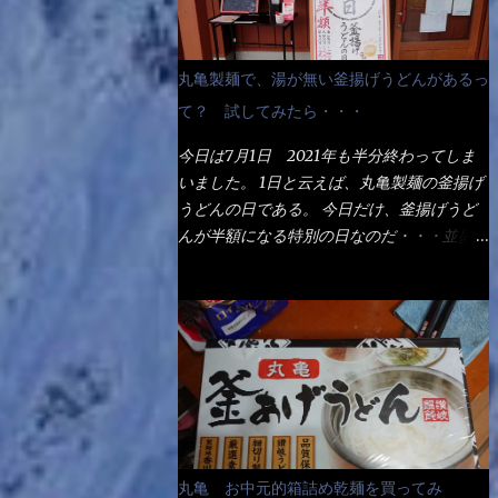
丸亀製麺で、湯が無い釜揚げうどんがあるっ
て？ 試してみたら・・・
今日は7月1日 2021年も半分終わってしま
いました。 1日と云えば、丸亀製麺の釜揚げ
うどんの日である。 今日だけ、釜揚げうど
んが半額になる特別の日なのだ・・・並盛
290円→140円になるんだよ。大400円だっ
て200円になるんだゾ！ でも今日は試した
いことが2つある！ 1つめは釜揚げうどんの
湯が無い注文が通るか？ 釜揚げうどんは、
木の桶に茹で湯と共に＜うどん＞が泳いでる
～ でもコレって食べきるまで湯に浸かって
いるわけで、最初と最後では麺の固さという
かコシが違う！ だったら湯なんか要らない
じゃん！ 茹で上げ直後の麺だけいいよ！と
丸亀 お中元的箱詰め乾麺を買ってみ