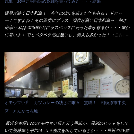
丸亀 お中元的箱詰め乾麺を買ってみた・・・結果
シで！』と注文したら、近場にいたオッサン店員はキョトンとし
た顔『湯なし？』（これだ全く理解していないな） すると茹で方
猛暑が続く日本列島！ 今年は41℃を超えた年も有る！ ドヒャ
の若い女性店員が『いい！いい！！』とオッサンを向こうへやっ
ー！ですよね！ その温度にプラス、湿度が高い日本列島～ 熱さ
た。 でサッサと、木桶を用意してうどんだけ入れて出して来まし
倍増～ 私は2016年6月にラスベガスに云った事が有るが・・・確か
た。 な～るほど、この事か・・・ で今日の2021年後半1回目のサ
に暑いよ！ でもベタベタ感は無いし、美人も多かった！（これは
ラメシです。 見事に木桶には湯が入っていない、UDONだけで
関係無いね） 処で今日は何だ！？これです。 丸亀 釜あげうど
す。 しかし、この木桶デカイなぁ～ 試したいこと残りの1つが＜得
ん！ 日本には、お中元とお歳暮という古来からの風習がある。 お
＞サイズを食べられるか？である。 前回も、大しか食べていない
中元は、丁度お盆の夏場に日頃お世話になっている方への＜ご挨
からね、得がどれくらいの満腹度になるのか？ この得サイズの木
拶＞としての贈り物の習慣です。 今では、大分廃れてしまってい
桶は、銭湯で使う洗い桶サイズだなぁ～ この木桶サイズに、満々
るかと・・・小生もお中元やお歳暮など送った事は無い！（キッ
と湯が注がれていたら食べ進むうちに、麺が伸びてしまうだろ
パリ） まぁ～この慣習が残っているのは、官公庁や超大手企業戦
う。 これなら茹で上がった直後のままで、食べ進められるじゃな
士（昇進目的）などの世界でしょう。 要は、ゴマスリ・・・てな
いか！ 別皿で、葱と天かすを満タンに用意して、山葵も2つ。 そ
感じかな。 丸亀製麺と云えば、大阪誕生→全国区（北海道と沖縄
れに湯が無い利点として、汁が薄まらない！ これだよ、こ
は？）へ広がった、讃岐饂飩チェーン店大手といっても過言では
オモウマい店 カツカレーの凄さに唯々 驚嘆！ 相模原市中央
れ！！ 湯があると、うどんと共に汁の方へ湯までも入ってしま
無いでしょう。 各店舗で、毎日饂飩を打っているので饂飩好きの
区 とんかつ赤城
う。つまりラーメンの麺にスープが絡む現象ですな。 結局、伸び
方には店舗に寄って違う！と云う人も居るらしい・・ そんな大手
ずに汁も薄らむこともなく・・最後の方で＜だし汁＞を少し追加
讃岐饂飩チェーン店と関係があるのか？ 箱詰め乾麺！ このパッ
最近名古屋TVのオモウマい店と云う番組が、異例のヒットをして
しました。 腹イッパイだけど、得サイズは全てお腹の中へ収まっ
ケージからすれば、間違いなく贈答用目的でしょう。 そんな贈答
いて視聴率も平均13．5％程度を出しているとか・・・最近のTV離