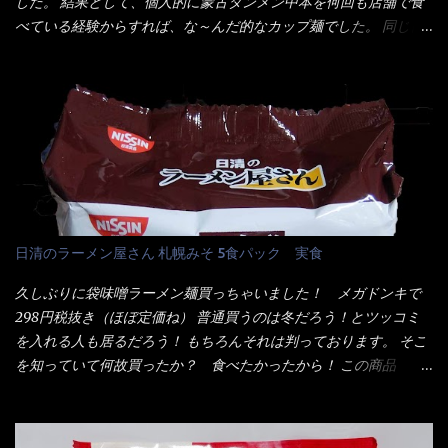
した。 結果として、個人的に蒙古タンメン中本を何回も店舗で食
く...
タミンB1、香辛料抽出物、 カロチン色素 、(一部にえび・小麦・
べている経験からすれば、な～んだ的なカップ麺でした。 同じ日
そば・卵・乳成分・大豆・豚肉・やまいも・ゼラチンを含む) ★ご
清食品から、昨年に続き2021年も再発売されたカップヌードル激
つ盛り 天ぷらそば 油揚げめん(小麦粉(国内製造)、そば粉、植物
辛味噌と、どちらが旨辛なんだ！？ 比較して見よう～企画を思
油脂、植物性たん白、食塩、とろろ芋、卵白)、かやく(小えびてん
いつきました。 見た目は、炎のシルエットが辛さを醸し出してい
ぷら)、添付調味料(砂糖、食塩、しょうゆ、魚介エキス、たん白加
る・・・ でもパッケージに惑わされてはいけない！！ 私はペ
水分解物、ねぎ、香辛料、 植物油 、香味油脂)／加工でん粉、調味
ヤングの【獄激辛焼きそば】を完食した漢だ。 その後の獄激辛カ
料(アミノ酸等)、炭酸カルシウム、カラメル色素、リン酸塩
レーもな！ 今回、カップヌードル激辛味噌はカップに敢えて辛
(Na)、増粘多糖類、レシチン、酸化防止剤(ビタミンE)、クチナシ
さレベルが記載されている。 それはレベル5！ 日清としては最上
色素、香料、ベニコウジ色素、ビタミンB2、ビタミンB1、香辛料
位の辛さと云っている訳だ。 昨年モデルも食べてはいるけど、1年
抽出物、(一部にえび・小麦・そば・卵・ さば ・大豆・豚肉・やま
も経つと記憶の彼方に・・・いや歳だから記憶力が、どうのこう
日清のラーメン屋さん 札幌みそ 5食パック 実食
いも・ゼラチンを含む) 材料から見れば、緑のたぬきの方が蒲鉾が
のではない。 記憶に残るだけのインパクトに欠けている商品と
入っている！ あの半円形のヤツね！ それとカロチン色素・・・
云う事（当時） 開封すると・・・ 小袋なんてありゃしない！ カ
久しぶりに袋味噌ラーメン麺買っちゃいました！ メガドンキで
さば！？ さばって鯖か？？ サバ読んでないか？？ ■カロリー
ップヌードルは基本蓋開けて、熱湯を注ぐだけで出来る！それが
298円税抜き（ほぼ定価ね） 普通買うのは冬だろう！とツッコミ
比較 緑のたぬき ...
デビュー時からの最大のポイント。 だから粉末スープの具も全
を入れる人も居るだろう！ もちろんそれは判っております。 そこ
部カップの中でカオス状態。 これ特に縦型Bigカップだと、スー
を知っていて何故買ったか？ 食べたかったから！ この商品
プが沈殿するのよねぇ～ だから毎度、ホワイトカップを別に用
2019/6/3にリニューアル販売しているらしくてね！ 麺もスープ
意！ 3分待つのだゾ！ チェルシー！！ OK？ は～い こうな
も。北海道こだわりで全面改良らしい・・・そうと知ったら食べ
りました～ 熱湯によりカップ内に対流が起こり、表層が泡立っ
てみないといけないじゃん！（知るのが遅い） リニューアル前の