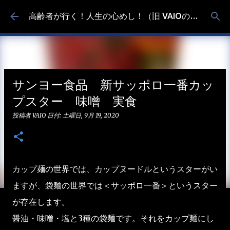
スキップしてメイン コンテンツに移動
高齢者が行く！人生の心めし！（旧 VAIOの食べ歩き）
サンヨー食品 新サッポロ一番カッ
プスター 味噌 実食
投稿者
VAIO
日付:
土曜日, 9月 19, 2020
カップ麺の世界では、カップヌードルというスターがい
ますが、袋麺の世界では＜サッポロ一番＞というスター
が存在します。
醤油・味噌・塩と3種の袋麺です。それをカップ麺にし