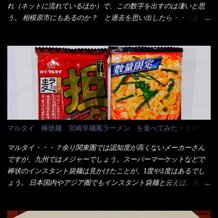
たし満足達成度100％ 苦しいと云う事も無いな！ まだ鶏天1個位
用箱詰め饂飩・・・またもやメガドンキで発見し購入！ 中身は、
れ（ネットに流れているほか）で、この数字を出すのは凄いと思
は入りそうだね。 と云う事で、今回＜釜揚げうどんの湯無し＞を
この様な状態です。 乾麺の束が6束／一パックになっており、それ
う。 相模原市にもあるのか？ と過去を思い出したら・・・あっ
試したら、確...
が3袋入りです。 18束入りというわけですね！900ｇの容量とな
た！ とんかつ赤城！ 老齢の女性がメインで調理場を仕切、老齢
り、1束／50ｇです。 実売は、楽天で1980円・・・Amazonで
の男性が脇をサポートし最近は若い女性がオーダーや片付けを担
1280円と云った感じです。 で私は幾らで、メガドンキでゲットし
当している。 まずはこれを見て欲しい！ カウンターに置かれた＜
たかって？ それは非常に言いづらい・・・色々と各方面へ忖度し
お皿＞である。 直ぐに気づいたでしょう！ 何かキャベツが山じ
て、激安だったとだけ申し上げましょう。 早速1袋を大釜で茹で～
ゃないか！？ ハイ、山です。 これが標準なのです。 普通のとん
ハイ、約15分ほど茹で上げた状態です。 当家には、高齢者がいる
かつ屋のキャベツと比べたら、10人前ほどあるか？ 値段的には、
ので少し柔らかく・・・ 茹で上がった饂飩は、お店の饂飩に比べ
メイン（主流は1,000超）＋定食セット350円程と値段的には、そ
＜細い＞です。 どちらかと云えば、稲庭饂飩的な太さですね。 さ
れ程では安い訳でも無いが、客足が絶えない人気店である。 そん
てこれを、どの様に食べるか？ 長葱無かったので、玉葱を刻んで
なメニューのなかで、リーズナブルで頂ける＜映え＞るメニュー
マルタイ 棒状麺 宮崎辛麺風ラーメン を食べてみた・・・
八王子ラーメン風月見つけうどん！ 冷やし釜あげうどん～です。
が＜カツカレー＞だ！ これです。 当時1,000円税込だった
ラーメン丼に、冷水を軽く張って饂飩を盛り付け、お椀に昆布出
が・・・今も変わらないと思うけど・・・ これが出てくると、カ
マルタイ・・・？余り関東圏では認知度が高くないメーカーさん
汁つゆと長葱に山葵です。 これでツルツル～と頂きました。 良い
ウンター中からOH～と声が飛ぶ！ 写真は、キャベツ少なめでお願
ですが、九州ではメジャーでしょう。スーパーマーケットなどで
じゃないか～...
いしています。 皿のサイズは、直径30cmほどあります。 そこに
棒状のインスタント袋麺は見かけたことが、1度や2度はあるでし
ドカ盛のキャベツと御飯にカレーがかかっています。 カレーは辛
ょう。 日本国内やアジア圏でもインスタント袋麺と云えば、四角
く無く、食べやすいタイプです。 それじゃ～カツは、ハムカツ程
い形状になった乾麺が普通でしょう。マルタイでは＜棒状＞なの
度の薄さだろう？と思われるかもしれないが・・・違う！ チャー
です。 素麺や日本蕎麦などの乾麺と一緒ですね！ そんなマルタ
ンとした厚さのあるトンカツです。 それも揚げたての熱々です。
イ棒状ラーメンを、OKストアで見かけ思わず手に取って買い物篭