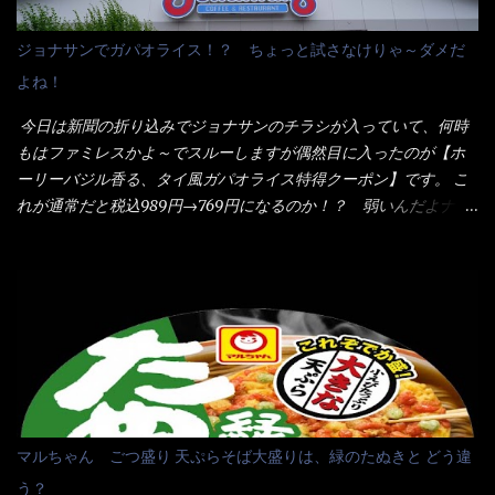
ム製法で仕上げた、生めんに近い風味のストレートめんです。 豚
ことをオススメします。（取り分け量にも若干有り差がでてるだ
の旨味に数種類の唐辛子、ニンニクを加えた辛さとコクが凝縮さ
ろう） 早速タバスコを振りかけて食べてみると・・・結構美味し
ジョナサンでガパオライス！？ ちょっと試さなけりゃ～ダメだ
れた醤油ベースのスープです。 調味油に赤ラー油とごま油を使用
いよ！ 久しぶりだな～ホワイトソースとマカロニの絡まった食
よね！
することに風味と辛さを引き立たせています。 調味油をスープ
感・・・懐かしい～ 今回ダイソーのカレー用のスプーンを使って
全体に馴染ませるために、箸で麺と具を持ち上げて・・・ ええや
みたら、これが凄くうまくすくえるんだよねぇ～（このスプーン
今日は新聞の折り込みでジョナサンのチラシが入っていて、何時
ないかぁ～ モヤシが黒豆モヤシだから細身で熱を加えてもへた
当たりだね） 今回新作のグラタンを頂きましたが、まずまずの美
もはファミレスかよ～でスルーしますが偶然目に入ったのが【ホ
りづらい！（緑豆モヤシだと太くて熱加えるとダラーっとなるん
味しさとダイソーのカレースプーンの。すくい上げ力の良さを再
ーリーバジル香る、タイ風ガパオライス特得クーポン】です。 こ
だよ） それに細ストレート麺とモヤシが良いバランスで・・・
度認識できました。
れが通常だと税込989円→769円になるのか！？ 弱いんだよナァ
韮の緑と卵の黄色も相まって・・・映える...
～ それに使用期限は6/15迄となっていて・・・今日じゃん！！
そこで近くのお店へ・・・・ モーニング以外の通常メニューは、
10:30以降に提供されるので10:40頃に店内へ 私は基本的、どの店
に行っても同じメニュー同じ味のファミレスには行きません。 最
近は、ステーキガストに試しに行ったぐらいです。（肉が喰いた
くて） しかし最近のファミレスは合理化が進み、店員さんもフロ
ア担当は2人程度しか居ないんだよねぇ～ それに注文はタッチパ
ネル！！ 凄いよなぁ～ 20年位前は、フロア担当だけでも5人は
居たと思うけど・・・ 判らず店員さんを呼ぶピンポンを・・・ク
マルちゃん ごつ盛り 天ぷらそば大盛りは、緑のたぬきと どう違
ーポンなんだけどと伝えると、丁寧にタッチパネルで～と教えて
う？