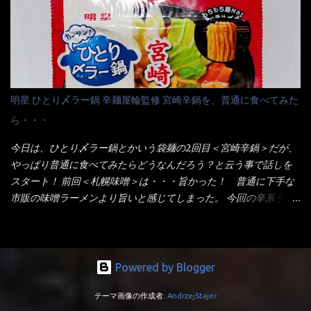
ている～ 隣に用意したのが、ホワイトカップ丼型です。 こちら
は食べた事あるのよ！でもここ数年は、カップ麺の方が話題性も
へ内容物を全て移すのと同時に、スープも満遍なく全体に行き渡
品揃えも上じゃん！ だって話題性の無いのを食べても・・・しょ
させる。 箸で麺から移動させ、具とスープは最後に移すとこうな
うが無いじゃん！ 日本で話題性が無いのに、外国の人には尚更ね
りました。 良い感じではないか！ やはり一部粉末スープが縦型
ぇ～ 袋麺と云えば【サッポロ一番】と云われる程だが、10年位前
カップの壁面に残っていたので、ぜーんぶ箸等で落としてホワイ
に革新的な袋麺が出た！ それは『マルちゃん正麺』と云われる商
トカップへ。 まずは麺を見ると、カップヌードルとしては太く平
品！！ 生麺感覚～と大御所俳優の役所広司を起用したCMで一躍
明星 ひとり〆ラー鍋 辛麺屋輪監修 宮崎辛鍋を、普通に食べてみた
打ちで縮れてます。 ■蒙古タンメン中本の麺 蒙古タンメンの方
有名になりTOPに・・・その後ライバルとして日清から【ラ王】
ら・・・
は、やはり太く平打ちですが麺の厚みがあるような・・・ 食感
がリリース！つまり今回の【日清のラーメン屋さん】は、袋麺と
は、どちらも柔らかいと感じは同じ。 湯に戻りやすい特性が強
しては廉価版のポジション・・・ 事実ラ王は、HPでは別扱い！
今日は、ひとり〆ラー鍋とかいう袋麺の2回目＜宮崎辛鍋＞だが、
いのね。 箸で持ち上げた状態は・・・ ■カップヌードル激辛味噌 ■
本品なんか出前一丁などと一緒くたの扱い。 袋麺はスープは粉末
やっぱり普通に食べてみたらどうなんだろう？と云う事で話しを
蒙古タンメン中本カップ どちらも箸で持ち上げた感じは、重
スープが主流でしょう！？だから味は・・・イマイチ（小生感
スタート！ 前回＜札幌味噌＞は・・・旨かった！ 普通に下手な
い！ そう湯を吸って伸びたような麺と云っていいかもしれな
覚）と云うのが評価です。 正直現在のインスタント麺では、最先
市販の味噌ラーメンより旨いと感じてしまった。 今回の辛系ラー
い。 多分麺は、厚みとストレートか...
端の麺と味はカップ麺と云えるでしょう。 もち麺は、油揚げ麺な
メンは、宮崎辛麺！！ これはどうなんだろう？ メーカーHPを見
んて・・・フリーズドライですよ！ ラ王味噌はカロリー
ると・・・ 家庭での再現が難しい人気ラーメン店の味を楽しめる
332kcal！ ラーメン屋さん札幌みそは393kcal！！ 60kcalも違う
おひとり用鍋の素です。辛麺屋輪をイメージした唐辛子の辛みと
ヨ～ でも熊が＼買ってね！／と泣いているから・・・買いまし
旨みが染み出たスープに鍋によく合う麺が付いて〆まで楽しめま
Powered by Blogger
た。 それじゃ～食べましょうか！ トッピングは生憎とモヤシの
す。 宮崎を中心に全国に店を構える人気店。唐辛子の辛みと旨み
在庫が無いため・・・キャベツだ！鍋に湯を沸かしキャベツをボ
テーマ画像の作成者:
AndrzejStajer
が溶け出たスープと、麺にからむ粗い唐辛子がくせになる味わ
イル・・・柔らかくしないとね！ 早速袋を開封してみると・・・