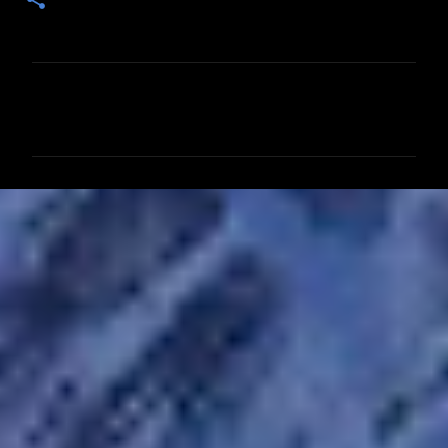
コ
メ
ン
ト