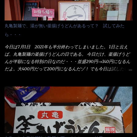
丸亀製麺で、湯が無い釜揚げうどんがあるって？ 試してみた
ら・・・
今日は7月1日 2021年も半分終わってしまいました。 1日と云え
ば、丸亀製麺の釜揚げうどんの日である。 今日だけ、釜揚げうど
んが半額になる特別の日なのだ・・・並盛290円→140円になるん
だよ。大400円だって200円になるんだゾ！ でも今日は試したい
ことが2つある！ 1つめは釜揚げうどんの湯が無い注文が通る
か？ 釜揚げうどんは、木の桶に茹で湯と共に＜うどん＞が泳い
でる～ でもコレって食べきるまで湯に浸かっているわけで、最
初と最後では麺の固さというかコシが違う！ だったら湯なんか要
らないじゃん！ 茹で上げ直後の麺だけいいよ！となるでしょ
う。 事前にググって調べたら、やっぱり＜湯無し＞注文は、裏注
文方法としてあるらしい。 それと店員によっては、理解出来ない
者も居るらしい云う事。 そこでランチ混雑前に、行くのが店への
配慮でもある。 11:20 店内に入り・・・『釜揚げうどん得を湯ナ