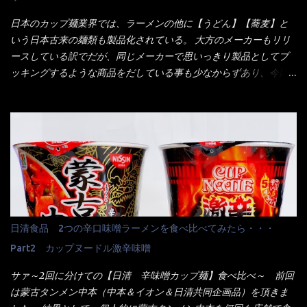
くれたが、何故かタッチパネルがクーポンを受け付けない！！ 店
員さんも、アレー？といいながら私が受け付けますので・・・と
日本のカップ麺業界では、ラーメンの他に【うどん】【蕎麦】と
消えていった。 タッチパネルのやつ、安いのは嫌うんだな！？こ
いう日本古来の麺類も製品化されている。 大方のメーカーもリリ
のヤロー！ 待つ事暫し・・・10分は越えたと思うけど・・・出て
ースしている訳でだが、同じメーカーで思いっきり製品としてブ
来ました。 こちらが本日のサラメシ【ホーリーバジル香る、タイ
ッキングするような商品をだしている事も少なからずあり、今回
風ガパオライス】です。 私は、5年位前までは渋谷勤務だったので
はマルちゃんの【ごつ盛り天ぷらそば】を食べてみること
エスニックランチが多かったのよ！ 渋谷チャオタイなんて1人で良
に・・・ ※東洋水産様 写真借用致しました。 マルちゃんとの
く行きましたねぇ～ だからタイ料理屋さんには、辛味剤・酢・ナ
【そば】と云えば【緑のたぬき】という商品が、ドーンッと構え
ンプラー・砂糖などの4点セット（私はスパイスガールズと呼んで
ている訳で何故に敢えて本商品をリリースするの？ 確かに販売価
いた）が料理に必ず付いてきたものです。 でも流石にファミレ
格は、緑のたぬきの実売は108円位で、ごつ盛り天ぷらそばは98円
スでは・・・それは無いね！残念だ～ 今回はすかいらーくグルー
でした。 殆ど変わらないじゃないか！？ そこで何が違うか・・・
プで、タイ料理をどの様に再現して提供しているか？を見るだけ
メーカーHPから情報を得てみた。 ■原材料 比較（相手に含まれ
だなぁ～ 因みにガパオ＝ホーリーバジルなのです。 肉は通常チ
て居ない物質を赤色） ☆緑のたぬき 油揚げめん(小麦粉(国内製
キンが多く豚や牛もあります。 肉は挽肉みたいなミンチではな
造)、そば粉、植物油脂、植物性たん白、食塩、とろろ芋、卵白)、
日清食品 2つの辛口味噌ラーメンを食べ比べてみたら・・・
く、粗挽きの肉になるんです。 それに現地バンコクでは、卵は固
かやく(小えびてんぷら、 かまぼこ )、添付調味料(砂糖、食塩、し
焼きが本来です。 今回はほぼ全熟の目玉焼きで、これは日本風
Part2 カップヌードル激辛味噌
ょうゆ、魚介エキス、たん白加水分解物、香辛料、ねぎ、香味油
なのです。 まず頂いて見ると・・・肉はチキンで味付けは、チャ
脂)／加工でん粉、調味料(アミノ酸等)、炭酸カルシウム、カラメ
サァ～2回に分けての【日清 辛味噌カップ麺】食べ比べ～ 前回
オタイなのと比べれば薄め？ やっぱり調味料の【スパイスガール
ル色素、リン酸塩(Na)、増粘多糖類、レシチン、酸化防止剤(ビタ
は蒙古タンメン中本（中本＆イオン＆日清共同企画品）を頂きま
ズ】が必要だナァ～ 笑 私は、ブリッキーヌの粉末をよく掛け辛
ミンE)、クチナシ色素、ベニコウジ色素、香料、ビタミンB2、ビ