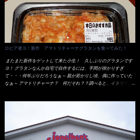
これを難なく完食出来なければ、漢では無い！と云っても過言で
へ 坦々まぜそばと＜数量限定＞宮崎辛麺風ラーメン オーッといき
はないだろう。 この他も、兎に角ボリューム満点で＜薄カツ＞と
なり私の胃袋をグサッと・・・・ 棒状インスタントラーメンの
呼ばれるメニューは、トンカツが2枚重ねて出てくるだ！ 1枚が薄
デビューが決まりました。 か・ら・め・ん・辛麺！ 宮崎辛麺は
いから、2枚乗せにしたらしいけど・・・
チャルメラや日清からも出されている、辛口のラーメンじゃ
ん！！ 酸っぱくしたら、酸辣湯麺？なんてね。 よし今日のサラ
メシは、宮崎辛麺にしよう！ それではまず袋を開けると・・・ な
ロピア者ヨ！新作 アマトリチャーナグラタンを食べてみた！
んだか紙に巻かれた棒状の麺が二束、調味油と粉末スープ！ やは
り見慣れない姿・・・何だかチョッと高級感的な・・・だって透
またまた新作をゲットして来た小生！ 久しぶりのグラタンです
明なトレイに並んだ棒状麺なんて見慣れないからねぇ～（コスト
ヨ！ グラタンなんか自宅で自作するには、手間が掛かりすぎ
がかかる） 袋の裏側を見ると、韮とか卵の用意を勧めている。
て・・・何年ぶりだろうなぁ～ 親が若かりし頃、偶に作っていた
それなばらと冷蔵庫にあった、黒豆モヤシ・韮・生卵を用意しま
なぁ～ アマトリチャーナ？ 何だそれ？？調べると、イタリア語
した。 まず鍋1で湯を沸かし、麺を茹でる！ 小鍋で別に湯を沸か
らしくパスタソースだって～ トマトソースらしいですよ！ 何処
し卵を溶きながら投入～ 次にモヤシを入れて、粉末スープを投
からの情報？ ウィキペディアから・・・そうだろうな～笑 電子
入！！ それと韮の根本の固い部分もね！ 麺が茹で上がったら、
レンジで弱めのワット（小生は500Wで3分程度）温めてテーブル
丼へ入れてから小鍋のスープを丼の中へ 最後に小鍋の具を上にか
へ これ店舗の調理場で、製造しているけど考えるに大き目のオー
け、韮の葉の部分をドサッと乗せて調味油を入れて完成です。 ど
ブン皿で焼いて、大凡の目安で小分けにしているようで、パック
うでしょう？ 見た目 Goodデザイン賞じゃない！？ 笑 マルタ
をよーく見たら表面のチーズの乗り具合に結構な差が出てい
イのHPを見ると・・・（引用） めんは、ノンフライ・ノンスチー
た・・・チーズに焦げ目が付いているのを、しっかり確認し買う