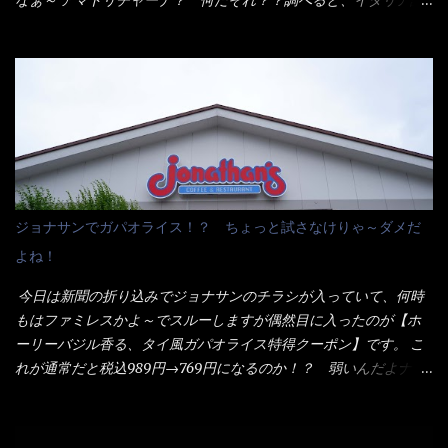
なぁ～ アマトリチャーナ？ 何だそれ？？調べると、イタリア語
した。 まず鍋1で湯を沸かし、麺を茹でる！ 小鍋で別に湯を沸か
らしくパスタソースだって～ トマトソースらしいですよ！ 何処
し卵を溶きながら投入～ 次にモヤシを入れて、粉末スープを投
からの情報？ ウィキペディアから・・・そうだろうな～笑 電子
入！！ それと韮の根本の固い部分もね！ 麺が茹で上がったら、
レンジで弱めのワット（小生は500Wで3分程度）温めてテーブル
丼へ入れてから小鍋のスープを丼の中へ 最後に小鍋の具を上にか
へ これ店舗の調理場で、製造しているけど考えるに大き目のオー
け、韮の葉の部分をドサッと乗せて調味油を入れて完成です。 ど
ブン皿で焼いて、大凡の目安で小分けにしているようで、パック
うでしょう？ 見た目 Goodデザイン賞じゃない！？ 笑 マルタ
をよーく見たら表面のチーズの乗り具合に結構な差が出てい
イのHPを見ると・・・（引用） めんは、ノンフライ・ノンスチー
た・・・チーズに焦げ目が付いているのを、しっかり確認し買う
ム製法で仕上げた、生めんに近い風味のストレートめんです。 豚
ことをオススメします。（取り分け量にも若干有り差がでてるだ
の旨味に数種類の唐辛子、ニンニクを加えた辛さとコクが凝縮さ
ろう） 早速タバスコを振りかけて食べてみると・・・結構美味し
ジョナサンでガパオライス！？ ちょっと試さなけりゃ～ダメだ
れた醤油ベースのスープです。 調味油に赤ラー油とごま油を使用
いよ！ 久しぶりだな～ホワイトソースとマカロニの絡まった食
よね！
することに風味と辛さを引き立たせています。 調味油をスープ
感・・・懐かしい～ 今回ダイソーのカレー用のスプーンを使って
全体に馴染ませるために、箸で麺と具を持ち上げて・・・ ええや
みたら、これが凄くうまくすくえるんだよねぇ～（このスプーン
今日は新聞の折り込みでジョナサンのチラシが入っていて、何時
ないかぁ～ モヤシが黒豆モヤシだから細身で熱を加えてもへた
当たりだね） 今回新作のグラタンを頂きましたが、まずまずの美
もはファミレスかよ～でスルーしますが偶然目に入ったのが【ホ
りづらい！（緑豆モヤシだと太くて熱加えるとダラーっとなるん
味しさとダイソーのカレースプーンの。すくい上げ力の良さを再
ーリーバジル香る、タイ風ガパオライス特得クーポン】です。 こ
だよ） それに細ストレート麺とモヤシが良いバランスで・・・
度認識できました。
れが通常だと税込989円→769円になるのか！？ 弱いんだよナァ
韮の緑と卵の黄色も相まって・・・映える...
～ それに使用期限は6/15迄となっていて・・・今日じゃん！！
そこで近くのお店へ・・・・ モーニング以外の通常メニューは、
10:30以降に提供されるので10:40頃に店内へ 私は基本的、どの店