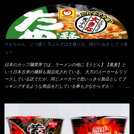
に行っても同じメニュー同じ味のファミレスには行きません。 最
近は、ステーキガストに試しに行ったぐらいです。（肉が喰いた
くて） しかし最近のファミレスは合理化が進み、店員さんもフロ
ア担当は2人程度しか居ないんだよねぇ～ それに注文はタッチパ
ネル！！ 凄いよなぁ～ 20年位前は、フロア担当だけでも5人は
居たと思うけど・・・ 判らず店員さんを呼ぶピンポンを・・・ク
マルちゃん ごつ盛り 天ぷらそば大盛りは、緑のたぬきと どう違
ーポンなんだけどと伝えると、丁寧にタッチパネルで～と教えて
う？
くれたが、何故かタッチパネルがクーポンを受け付けない！！ 店
員さんも、アレー？といいながら私が受け付けますので・・・と
日本のカップ麺業界では、ラーメンの他に【うどん】【蕎麦】と
消えていった。 タッチパネルのやつ、安いのは嫌うんだな！？こ
いう日本古来の麺類も製品化されている。 大方のメーカーもリリ
のヤロー！ 待つ事暫し・・・10分は越えたと思うけど・・・出て
ースしている訳でだが、同じメーカーで思いっきり製品としてブ
来ました。 こちらが本日のサラメシ【ホーリーバジル香る、タイ
ッキングするような商品をだしている事も少なからずあり、今回
風ガパオライス】です。 私は、5年位前までは渋谷勤務だったので
はマルちゃんの【ごつ盛り天ぷらそば】を食べてみること
エスニックランチが多かったのよ！ 渋谷チャオタイなんて1人で良
に・・・ ※東洋水産様 写真借用致しました。 マルちゃんとの
く行きましたねぇ～ だからタイ料理屋さんには、辛味剤・酢・ナ
【そば】と云えば【緑のたぬき】という商品が、ドーンッと構え
ンプラー・砂糖などの4点セット（私はスパイスガールズと呼んで
ている訳で何故に敢えて本商品をリリースするの？ 確かに販売価
いた）が料理に必ず付いてきたものです。 でも流石にファミレ
格は、緑のたぬきの実売は108円位で、ごつ盛り天ぷらそばは98円
スでは・・・それは無いね！残念だ～ 今回はすかいらーくグルー
でした。 殆ど変わらないじゃないか！？ そこで何が違うか・・・