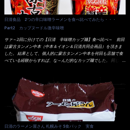
プで、タイ料理をどの様に再現して提供しているか？を見るだけ
メーカーHPから情報を得てみた。 ■原材料 比較（相手に含まれ
だなぁ～ 因みにガパオ＝ホーリーバジルなのです。 肉は通常チ
て居ない物質を赤色） ☆緑のたぬき 油揚げめん(小麦粉(国内製
キンが多く豚や牛もあります。 肉は挽肉みたいなミンチではな
造)、そば粉、植物油脂、植物性たん白、食塩、とろろ芋、卵白)、
日清食品 2つの辛口味噌ラーメンを食べ比べてみたら・・・
く、粗挽きの肉になるんです。 それに現地バンコクでは、卵は固
かやく(小えびてんぷら、 かまぼこ )、添付調味料(砂糖、食塩、し
焼きが本来です。 今回はほぼ全熟の目玉焼きで、これは日本風
Part2 カップヌードル激辛味噌
ょうゆ、魚介エキス、たん白加水分解物、香辛料、ねぎ、香味油
なのです。 まず頂いて見ると・・・肉はチキンで味付けは、チャ
脂)／加工でん粉、調味料(アミノ酸等)、炭酸カルシウム、カラメ
サァ～2回に分けての【日清 辛味噌カップ麺】食べ比べ～ 前回
オタイなのと比べれば薄め？ やっぱり調味料の【スパイスガール
ル色素、リン酸塩(Na)、増粘多糖類、レシチン、酸化防止剤(ビタ
は蒙古タンメン中本（中本＆イオン＆日清共同企画品）を頂きま
ズ】が必要だナァ～ 笑 私は、ブリッキーヌの粉末をよく掛け辛
ミンE)、クチナシ色素、ベニコウジ色素、香料、ビタミンB2、ビ
した。 結果として、個人的に蒙古タンメン中本を何回も店舗で食
く...
タミンB1、香辛料抽出物、 カロチン色素 、(一部にえび・小麦・
べている経験からすれば、な～んだ的なカップ麺でした。 同じ日
そば・卵・乳成分・大豆・豚肉・やまいも・ゼラチンを含む) ★ご
清食品から、昨年に続き2021年も再発売されたカップヌードル激
つ盛り 天ぷらそば 油揚げめん(小麦粉(国内製造)、そば粉、植物
辛味噌と、どちらが旨辛なんだ！？ 比較して見よう～企画を思
油脂、植物性たん白、食塩、とろろ芋、卵白)、かやく(小えびてん
いつきました。 見た目は、炎のシルエットが辛さを醸し出してい
ぷら)、添付調味料(砂糖、食塩、しょうゆ、魚介エキス、たん白加
る・・・ でもパッケージに惑わされてはいけない！！ 私はペ
水分解物、ねぎ、香辛料、 植物油 、香味油脂)／加工でん粉、調味
ヤングの【獄激辛焼きそば】を完食した漢だ。 その後の獄激辛カ
料(アミノ酸等)、炭酸カルシウム、カラメル色素、リン酸塩
レーもな！ 今回、カップヌードル激辛味噌はカップに敢えて辛
(Na)、増粘多糖類、レシチン、酸化防止剤(ビタミンE)、クチナシ
さレベルが記載されている。 それはレベル5！ 日清としては最上
色素、香料、ベニコウジ色素、ビタミンB2、ビタミンB1、香辛料
位の辛さと云っている訳だ。 昨年モデルも食べてはいるけど、1年
抽出物、(一部にえび・小麦・そば・卵・ さば ・大豆・豚肉・やま
も経つと記憶の彼方に・・・いや歳だから記憶力が、どうのこう
日清のラーメン屋さん 札幌みそ 5食パック 実食
いも・ゼラチンを含む) 材料から見れば、緑のたぬきの方が蒲鉾が