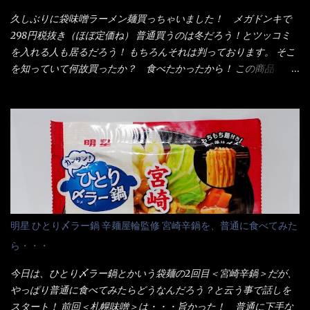
のではない。 記憶に残るだけのインパクトに欠けている商品と
入っている！ あの半円形のヤツね！ それとカロチン色素・・・
云う事（当時） 開封すると・・・ 小袋なんてありゃしない！ カ
久しぶりに袋味噌ラーメン麺買っちゃいました！ メガドンキで
さば！？ さばって鯖か？？ サバ読んでないか？？ ■カロリー
ップヌードルは基本蓋開けて、熱湯を注ぐだけで出来る！それが
298円税抜き（ほぼ定価ね） 普通買うのは冬だろう！とツッコミ
比較 緑のたぬき ...
デビュー時からの最大のポイント。 だから粉末スープの具も全
を入れる人も居るだろう！ もちろんそれは判っております。 そこ
部カップの中でカオス状態。 これ特に縦型Bigカップだと、スー
を知っていて何故買ったか？ 食べたかったから！ この商品
プが沈殿するのよねぇ～ だから毎度、ホワイトカップを別に用
2019/6/3にリニューアル販売しているらしくてね！ 麺もスープ
意！ 3分待つのだゾ！ チェルシー！！ OK？ は～い こうな
も。北海道こだわりで全面改良らしい・・・そうと知ったら食べ
りました～ 熱湯によりカップ内に対流が起こり、表層が泡立っ
てみないといけないじゃん！（知るのが遅い） リニューアル前の
ている～ 隣に用意したのが、ホワイトカップ丼型です。 こちら
は食べた事あるのよ！でもここ数年は、カップ麺の方が話題性も
へ内容物を全て移すのと同時に、スープも満遍なく全体に行き渡
品揃えも上じゃん！ だって話題性の無いのを食べても・・・しょ
させる。 箸で麺から移動させ、具とスープは最後に移すとこうな
うが無いじゃん！ 日本で話題性が無いのに、外国の人には尚更ね
りました。 良い感じではないか！ やはり一部粉末スープが縦型
ぇ～ 袋麺と云えば【サッポロ一番】と云われる程だが、10年位前
カップの壁面に残っていたので、ぜーんぶ箸等で落としてホワイ
に革新的な袋麺が出た！ それは『マルちゃん正麺』と云われる商
トカップへ。 まずは麺を見ると、カップヌードルとしては太く平
品！！ 生麺感覚～と大御所俳優の役所広司を起用したCMで一躍
明星 ひとり〆ラー鍋 辛麺屋輪監修 宮崎辛鍋を、普通に食べてみた
打ちで縮れてます。 ■蒙古タンメン中本の麺 蒙古タンメンの方
有名になりTOPに・・・その後ライバルとして日清から【ラ王】
ら・・・
は、やはり太く平打ちですが麺の厚みがあるような・・・ 食感
がリリース！つまり今回の【日清のラーメン屋さん】は、袋麺と
は、どちらも柔らかいと感じは同じ。 湯に戻りやすい特性が強
しては廉価版のポジション・・・ 事実ラ王は、HPでは別扱い！
今日は、ひとり〆ラー鍋とかいう袋麺の2回目＜宮崎辛鍋＞だが、
いのね。 箸で持ち上げた状態は・・・ ■カップヌードル激辛味噌 ■
本品なんか出前一丁などと一緒くたの扱い。 袋麺はスープは粉末
やっぱり普通に食べてみたらどうなんだろう？と云う事で話しを
蒙古タンメン中本カップ どちらも箸で持ち上げた感じは、重
スープが主流でしょう！？だから味は・・・イマイチ（小生感
スタート！ 前回＜札幌味噌＞は・・・旨かった！ 普通に下手な