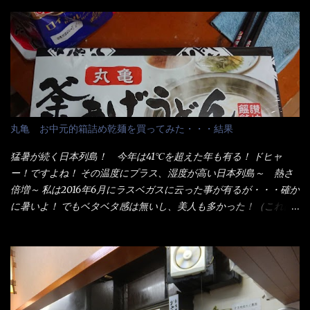
か？ 釜揚げうどんは、木の桶に茹で湯と共に＜うどん＞が泳い
でる～ でもコレって食べきるまで湯に浸かっているわけで、最
初と最後では麺の固さというかコシが違う！ だったら湯なんか要
らないじゃん！ 茹で上げ直後の麺だけいいよ！となるでしょ
う。 事前にググって調べたら、やっぱり＜湯無し＞注文は、裏注
文方法としてあるらしい。 それと店員によっては、理解出来ない
者も居るらしい云う事。 そこでランチ混雑前に、行くのが店への
配慮でもある。 11:20 店内に入り・・・『釜揚げうどん得を湯ナ
丸亀 お中元的箱詰め乾麺を買ってみた・・・結果
シで！』と注文したら、近場にいたオッサン店員はキョトンとし
た顔『湯なし？』（これだ全く理解していないな） すると茹で方
猛暑が続く日本列島！ 今年は41℃を超えた年も有る！ ドヒャ
の若い女性店員が『いい！いい！！』とオッサンを向こうへやっ
ー！ですよね！ その温度にプラス、湿度が高い日本列島～ 熱さ
た。 でサッサと、木桶を用意してうどんだけ入れて出して来まし
倍増～ 私は2016年6月にラスベガスに云った事が有るが・・・確か
た。 な～るほど、この事か・・・ で今日の2021年後半1回目のサ
に暑いよ！ でもベタベタ感は無いし、美人も多かった！（これは
ラメシです。 見事に木桶には湯が入っていない、UDONだけで
関係無いね） 処で今日は何だ！？これです。 丸亀 釜あげうど
す。 しかし、この木桶デカイなぁ～ 試したいこと残りの1つが＜得
ん！ 日本には、お中元とお歳暮という古来からの風習がある。 お
＞サイズを食べられるか？である。 前回も、大しか食べていない
中元は、丁度お盆の夏場に日頃お世話になっている方への＜ご挨
からね、得がどれくらいの満腹度になるのか？ この得サイズの木
拶＞としての贈り物の習慣です。 今では、大分廃れてしまってい
桶は、銭湯で使う洗い桶サイズだなぁ～ この木桶サイズに、満々
るかと・・・小生もお中元やお歳暮など送った事は無い！（キッ
と湯が注がれていたら食べ進むうちに、麺が伸びてしまうだろ
パリ） まぁ～この慣習が残っているのは、官公庁や超大手企業戦