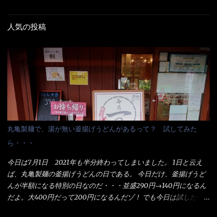
人気の投稿
丸亀製麺で、湯が無い釜揚げうどんがあるって？ 試してみた
ら・・・
今日は7月1日 2021年も半分終わってしまいました。 1日と云え
ば、丸亀製麺の釜揚げうどんの日である。 今日だけ、釜揚げうど
んが半額になる特別の日なのだ・・・並盛290円→140円になるん
だよ。大400円だって200円になるんだゾ！ でも今日は試したい
ことが2つある！ 1つめは釜揚げうどんの湯が無い注文が通る