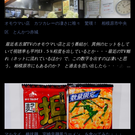
う。 これなら茹で上がった直後のままで、食べ進められるじゃな
士（昇進目的）などの世界でしょう。 要は、ゴマスリ・・・てな
いか！ 別皿で、葱と天かすを満タンに用意して、山葵も2つ。 そ
感じかな。 丸亀製麺と云えば、大阪誕生→全国区（北海道と沖縄
れに湯が無い利点として、汁が薄まらない！ これだよ、こ
は？）へ広がった、讃岐饂飩チェーン店大手といっても過言では
オモウマい店 カツカレーの凄さに唯々 驚嘆！ 相模原市中央
れ！！ 湯があると、うどんと共に汁の方へ湯までも入ってしま
無いでしょう。 各店舗で、毎日饂飩を打っているので饂飩好きの
区 とんかつ赤城
う。つまりラーメンの麺にスープが絡む現象ですな。 結局、伸び
方には店舗に寄って違う！と云う人も居るらしい・・ そんな大手
ずに汁も薄らむこともなく・・最後の方で＜だし汁＞を少し追加
讃岐饂飩チェーン店と関係があるのか？ 箱詰め乾麺！ このパッ
最近名古屋TVのオモウマい店と云う番組が、異例のヒットをして
しました。 腹イッパイだけど、得サイズは全てお腹の中へ収まっ
ケージからすれば、間違いなく贈答用目的でしょう。 そんな贈答
いて視聴率も平均13．5％程度を出しているとか・・・最近のTV離
たし満足達成度100％ 苦しいと云う事も無いな！ まだ鶏天1個位
用箱詰め饂飩・・・またもやメガドンキで発見し購入！ 中身は、
れ（ネットに流れているほか）で、この数字を出すのは凄いと思
は入りそうだね。 と云う事で、今回＜釜揚げうどんの湯無し＞を
この様な状態です。 乾麺の束が6束／一パックになっており、それ
う。 相模原市にもあるのか？ と過去を思い出したら・・・あっ
試したら、確...
が3袋入りです。 18束入りというわけですね！900ｇの容量とな
た！ とんかつ赤城！ 老齢の女性がメインで調理場を仕切、老齢
り、1束／50ｇです。 実売は、楽天で1980円・・・Amazonで
の男性が脇をサポートし最近は若い女性がオーダーや片付けを担
1280円と云った感じです。 で私は幾らで、メガドンキでゲットし
当している。 まずはこれを見て欲しい！ カウンターに置かれた＜
たかって？ それは非常に言いづらい・・・色々と各方面へ忖度し
お皿＞である。 直ぐに気づいたでしょう！ 何かキャベツが山じ
て、激安だったとだけ申し上げましょう。 早速1袋を大釜で茹で～
ゃないか！？ ハイ、山です。 これが標準なのです。 普通のとん
ハイ、約15分ほど茹で上げた状態です。 当家には、高齢者がいる
かつ屋のキャベツと比べたら、10人前ほどあるか？ 値段的には、
ので少し柔らかく・・・ 茹で上がった饂飩は、お店の饂飩に比べ
メイン（主流は1,000超）＋定食セット350円程と値段的には、そ
＜細い＞です。 どちらかと云えば、稲庭饂飩的な太さですね。 さ
れ程では安い訳でも無いが、客足が絶えない人気店である。 そん
てこれを、どの様に食べるか？ 長葱無かったので、玉葱を刻んで
なメニューのなかで、リーズナブルで頂ける＜映え＞るメニュー
マルタイ 棒状麺 宮崎辛麺風ラーメン を食べてみた・・・