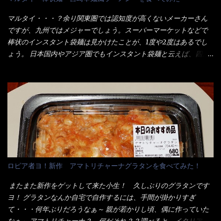
八王子ラーメン風月見つけうどん！ 冷やし釜あげうどん～です。
が＜カツカレー＞だ！ これです。 当時1,000円税込だった
ラーメン丼に、冷水を軽く張って饂飩を盛り付け、お椀に昆布出
が・・・今も変わらないと思うけど・・・ これが出てくると、カ
マルタイ・・・？余り関東圏では認知度が高くないメーカーさん
汁つゆと長葱に山葵です。 これでツルツル～と頂きました。 良い
ウンター中からOH～と声が飛ぶ！ 写真は、キャベツ少なめでお願
ですが、九州ではメジャーでしょう。スーパーマーケットなどで
じゃないか～...
いしています。 皿のサイズは、直径30cmほどあります。 そこに
棒状のインスタント袋麺は見かけたことが、1度や2度はあるでし
ドカ盛のキャベツと御飯にカレーがかかっています。 カレーは辛
ょう。 日本国内やアジア圏でもインスタント袋麺と云えば、四角
く無く、食べやすいタイプです。 それじゃ～カツは、ハムカツ程
い形状になった乾麺が普通でしょう。マルタイでは＜棒状＞なの
度の薄さだろう？と思われるかもしれないが・・・違う！ チャー
です。 素麺や日本蕎麦などの乾麺と一緒ですね！ そんなマルタ
ンとした厚さのあるトンカツです。 それも揚げたての熱々です。
イ棒状ラーメンを、OKストアで見かけ思わず手に取って買い物篭
これを難なく完食出来なければ、漢では無い！と云っても過言で
へ 坦々まぜそばと＜数量限定＞宮崎辛麺風ラーメン オーッといき
はないだろう。 この他も、兎に角ボリューム満点で＜薄カツ＞と
なり私の胃袋をグサッと・・・・ 棒状インスタントラーメンの
呼ばれるメニューは、トンカツが2枚重ねて出てくるだ！ 1枚が薄
デビューが決まりました。 か・ら・め・ん・辛麺！ 宮崎辛麺は
いから、2枚乗せにしたらしいけど・・・
チャルメラや日清からも出されている、辛口のラーメンじゃ
ん！！ 酸っぱくしたら、酸辣湯麺？なんてね。 よし今日のサラ
メシは、宮崎辛麺にしよう！ それではまず袋を開けると・・・ な
ロピア者ヨ！新作 アマトリチャーナグラタンを食べてみた！
んだか紙に巻かれた棒状の麺が二束、調味油と粉末スープ！ やは
り見慣れない姿・・・何だかチョッと高級感的な・・・だって透
またまた新作をゲットして来た小生！ 久しぶりのグラタンです
明なトレイに並んだ棒状麺なんて見慣れないからねぇ～（コスト
ヨ！ グラタンなんか自宅で自作するには、手間が掛かりすぎ
がかかる） 袋の裏側を見ると、韮とか卵の用意を勧めている。
て・・・何年ぶりだろうなぁ～ 親が若かりし頃、偶に作っていた
それなばらと冷蔵庫にあった、黒豆モヤシ・韮・生卵を用意しま