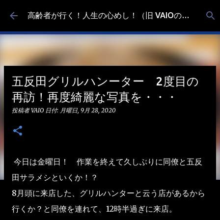
スキップしてメイン コンテンツに移動
高齢者が行く！人生の心めし！（旧 VAIOの食べ歩き）
五反田グリルハンーター 2度目の
再訪！再度綺麗な写真を・・・
投稿者
VAIO
日付:
月曜日, 9月 28, 2020
今日は金曜日！ 作業を終えて久しぶりに同僚と五反
田サラメシといくか！？
8月頭に来店した、グリルハンターと云う店があるから
行くか？と同僚を連れて、12時半過ぎに来店。