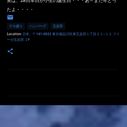
実は、28日本日が小生の誕生日・・・あ～また年とっ
たよ・・・・
デカ盛り
ハンバーグ
五反田
Location:
日本、〒141-0022 東京都品川区東五反田１丁目２１−１２ フリ
ーゼ五反田 ２F
コ
メ
ン
ト