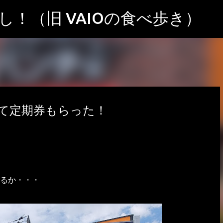
スキップしてメイン コンテンツに移動
！（旧 VAIOの食べ歩き）
て定期券もらった！
るか・・・