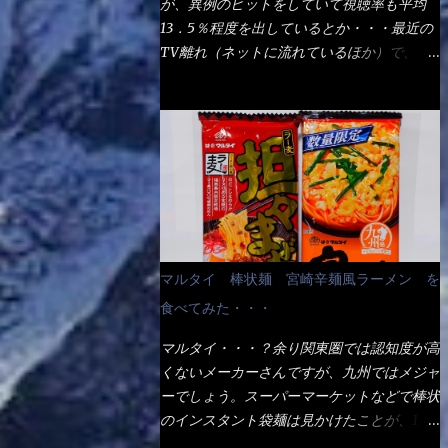
が、異例のヒットをしていて視聴率も平均
の満腹度になるのか？ この得サイズの木桶
ば、大阪誕生→全国区（北海道と沖縄は？）
13．5％程度を出しているとか・・・最近の
は、銭湯で使う洗い桶サイズだなぁ～ この
へ広がった、讃岐饂飩チェーン店大手といっ
TV離れ（ネットに流れているほか）で、こ
木桶サイズに、満々と湯が注がれていたら食
ても過言では無いでしょう。 各店舗で、毎
の数字を出すのは凄いと思う。 相模原市に
べ進むうちに、麺が伸びてしまうだろう。
日饂飩を打っているので饂飩好きの方には店
もあるのか？ と過去を思い出したら・・・
これなら茹で上がった直後のままで、食べ進
舗に寄って違う！と云う人も居るらしい・・
あった！ とんかつ赤城！ 老齢の女性がメ
められるじゃないか！ 別皿で、葱と天かす
そんな大手讃岐饂飩チェーン店と関係がある
インで調理場を仕切、老齢の男性が脇をサポ
を満タンに用意して、山葵も2つ。 それに湯
のか？ 箱詰め乾麺！ このパッケージから
ートし最近は若い女性がオーダーや片付けを
が無い利点として、汁が薄まらない！ これ
すれば、間違いなく贈答用目的でしょう。
担当している。 まずはこれを見て欲しい！
だよ、これ！！ 湯があると、うどんと共に
そんな贈答用箱詰め饂飩・・・またもやメガ
カウンターに置かれた＜お皿＞である。 直
汁の方へ湯までも入ってしまう。つまりラー
ドンキで発見し購入！ 中身は、この様な状
ぐに気づいたでしょう！ 何かキャベツが山
メンの麺にスープが絡む現象ですな。 結
態です。 乾麺の束が6束／一パックになって
じゃないか！？ ハイ、山です。 これが標
局、伸びずに汁も薄らむこともなく・・最後
マルタイ 棒状麺 宮崎辛麺風ラーメン を
おり、それが3袋入りです。 18束入りという
準なのです。 普通のとんかつ屋のキャベツ
の方で＜だし汁＞を少し追加しました。 腹
わけですね！900ｇの容量となり、1束／50
食べてみた・・・
と比べたら、10人前ほどあるか？ 値段的に
イッパイだけど、得サイズは全てお腹の中へ
ｇです。 実売は、楽天で1980円・・・
は、メイン（主流は1,000超）＋定食セット
収まったし満足達成度100％ 苦しいと云う事
マルタイ・・・？余り関東圏では認知度が高
Amazonで1280円と云った感じです。 で私
350円程と値段的には、それ程では安い訳で
も無いな！ まだ鶏天1個位は入りそうだ
くないメーカーさんですが、九州ではメジャ
は幾らで、メガドンキでゲットしたかって？
も無いが、客足が絶えない人気店である。
ね。 と云う事で、今回＜釜揚げうどんの湯
ーでしょう。スーパーマーケットなどで棒状
それは非常に言いづらい・・・色々と各方面
そんなメニューのなかで、リーズナブルで頂
無し＞を試したら、確...
のインスタント袋麺は見かけたことが、1度
へ忖度して、激安だったとだけ申し上げまし
ける＜映え＞るメニューが＜カツカレー＞
や2度はあるでしょう。 日本国内やアジア圏