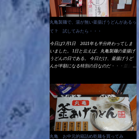
丸亀製麺で、湯が無い釜揚げうどんがあるっ
て？ 試してみたら・・・
今日は7月1日 2021年も半分終わってしま
いました。 1日と云えば、丸亀製麺の釜揚げ
うどんの日である。 今日だけ、釜揚げうど
んが半額になる特別の日なのだ・・・並盛
290円→140円になるんだよ。大400円だっ
て200円になるんだゾ！ でも今日は試した
いことが2つある！ 1つめは釜揚げうどんの
湯が無い注文が通るか？ 釜揚げうどんは、
木の桶に茹で湯と共に＜うどん＞が泳いでる
～ でもコレって食べきるまで湯に浸かって
いるわけで、最初と最後では麺の固さという
かコシが違う！ だったら湯なんか要らない
じゃん！ 茹で上げ直後の麺だけいいよ！と
丸亀 お中元的箱詰め乾麺を買ってみ