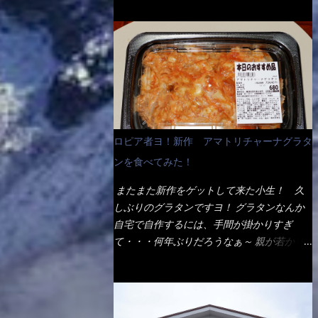
ょう。 早速1袋を大釜で茹で～ ハイ、約15分
だ！ これです。 当時1,000円税込だった
でもインスタント袋麺と云えば、四角い形状
ほど茹で上げた状態です。 当家には、高齢
が・・・今も変わらないと思うけど・・・
になった乾麺が普通でしょう。マルタイでは
者がいるので少し柔らかく・・・ 茹で上が
これが出てくると、カウンター中からOH～
＜棒状＞なのです。 素麺や日本蕎麦などの
った饂飩は、お店の饂飩に比べ＜細い＞で
と声が飛ぶ！ 写真は、キャベツ少なめでお
乾麺と一緒ですね！ そんなマルタイ棒状ラ
す。 どちらかと云えば、稲庭饂飩的な太さ
願いしています。 皿のサイズは、直径30cm
ーメンを、OKストアで見かけ思わず手に取
ですね。 さてこれを、どの様に食べるか？
ほどあります。 そこにドカ盛のキャベツと
って買い物篭へ 坦々まぜそばと＜数量限定
長葱無かったので、玉葱を刻んで八王子ラー
御飯にカレーがかかっています。 カレーは
＞宮崎辛麺風ラーメン オーッといきなり私
メン風月見つけうどん！ 冷やし釜あげうど
辛く無く、食べやすいタイプです。 それじ
の胃袋をグサッと・・・・ 棒状インスタン
ん～です。 ラーメン丼に、冷水を軽く張っ
ロピア者ヨ！新作 アマトリチャーナグラタ
ゃ～カツは、ハムカツ程度の薄さだろう？と
トラーメンのデビューが決まりました。
て饂飩を盛り付け、お椀に昆布出汁つゆと長
思われるかもしれないが・・・違う！ チャ
ンを食べてみた！
か・ら・め・ん・辛麺！ 宮崎辛麺はチャル
葱に山葵です。 これでツルツル～と頂きま
ーンとした厚さのあるトンカツです。 それ
メラや日清からも出されている、辛口のラー
した。 良いじゃないか～...
またまた新作をゲットして来た小生！ 久
も揚げたての熱々です。 これを難なく完食
メンじゃん！！ 酸っぱくしたら、酸辣湯
しぶりのグラタンですヨ！ グラタンなんか
出来なければ、漢では無い！と云っても過言
麺？なんてね。 よし今日のサラメシは、宮
自宅で自作するには、手間が掛かりすぎ
ではないだろう。 この他も、兎に角ボリュ
崎辛麺にしよう！ それではまず袋を開ける
て・・・何年ぶりだろうなぁ～ 親が若かり
ーム満点で＜薄カツ＞と呼ばれるメニュー
と・・・ なんだか紙に巻かれた棒状の麺が
し頃、偶に作っていたなぁ～ アマトリチャ
は、トンカツが2枚重ねて出てくるだ！ 1枚
二束、調味油と粉末スープ！ やはり見慣れ
ーナ？ 何だそれ？？調べると、イタリア語
が薄いから、2枚乗せにしたらしいけ
ない姿・・・何だかチョッと高級感的
らしくパスタソースだって～ トマトソース
ど・・・
な・・・だって透明なトレイに並んだ棒状麺
らしいですよ！ 何処からの情報？ ウィキ