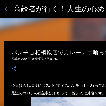
高齢者が行く！人生の心めし
パンチョ相模原店でカレーナポ喰っ
投稿者
VAIO
日付:
金曜日, 7月 31, 2020
今日は久しぶりに【スパゲティのパンチョ】へ行ってみ
最近のコロナの感染状況もあって、控えめに外食です。