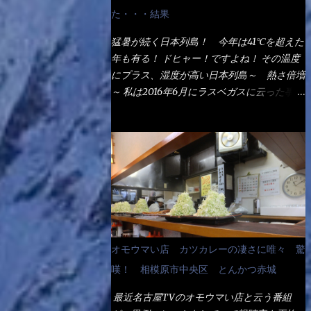
なるでしょう。 事前にググって調べたら、
た・・・結果
やっぱり＜湯無し＞注文は、裏注文方法とし
てあるらしい。 それと店員によっては、理
猛暑が続く日本列島！ 今年は41℃を超えた
解出来ない者も居るらしい云う事。 そこで
年も有る！ ドヒャー！ですよね！ その温度
ランチ混雑前に、行くのが店への配慮でもあ
にプラス、湿度が高い日本列島～ 熱さ倍増
る。 11:20 店内に入り・・・『釜揚げうど
～ 私は2016年6月にラスベガスに云った事が
ん得を湯ナシで！』と注文したら、近場にい
有るが・・・確かに暑いよ！ でもベタベタ
たオッサン店員はキョトンとした顔『湯な
感は無いし、美人も多かった！（これは関係
し？』（これだ全く理解していないな） す
無いね） 処で今日は何だ！？これです。 丸
ると茹で方の若い女性店員が『いい！い
亀 釜あげうどん！ 日本には、お中元とお
い！！』とオッサンを向こうへやった。 で
歳暮という古来からの風習がある。 お中元
サッサと、木桶を用意してうどんだけ入れて
は、丁度お盆の夏場に日頃お世話になってい
出して来ました。 な～るほど、この事
る方への＜ご挨拶＞としての贈り物の習慣で
か・・・ で今日の2021年後半1回目のサラメ
す。 今では、大分廃れてしまっているか
シです。 見事に木桶には湯が入っていな
と・・・小生もお中元やお歳暮など送った事
オモウマい店 カツカレーの凄さに唯々 驚
い、UDONだけです。 しかし、この木桶デ
は無い！（キッパリ） まぁ～この慣習が残
カイなぁ～ 試したいこと残りの1つが＜得＞
嘆！ 相模原市中央区 とんかつ赤城
っているのは、官公庁や超大手企業戦士（昇
サイズを食べられるか？である。 前回も、
進目的）などの世界でしょう。 要は、ゴマ
最近名古屋TVのオモウマい店と云う番組
大しか食べていないからね、得がどれくらい
スリ・・・てな感じかな。 丸亀製麺と云え