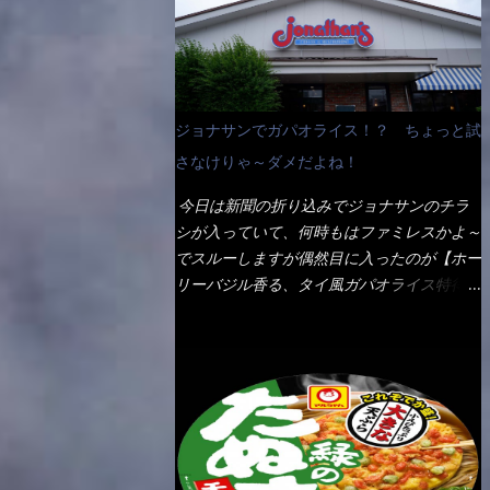
なんて見慣れないからねぇ～（コストがかか
ペディアから・・・そうだろうな～笑 電子
る） 袋の裏側を見ると、韮とか卵の用意を
レンジで弱めのワット（小生は500Wで3分
勧めている。 それなばらと冷蔵庫にあっ
程度）温めてテーブルへ これ店舗の調理場
た、黒豆モヤシ・韮・生卵を用意しました。
で、製造しているけど考えるに大き目のオー
まず鍋1で湯を沸かし、麺を茹でる！ 小鍋
ブン皿で焼いて、大凡の目安で小分けにして
ジョナサンでガパオライス！？ ちょっと試
で別に湯を沸かし卵を溶きながら投入～ 次
いるようで、パックをよーく見たら表面のチ
にモヤシを入れて、粉末スープを投入！！
さなけりゃ～ダメだよね！
ーズの乗り具合に結構な差が出ていた・・・
それと韮の根本の固い部分もね！ 麺が茹で
チーズに焦げ目が付いているのを、しっかり
今日は新聞の折り込みでジョナサンのチラ
上がったら、丼へ入れてから小鍋のスープを
確認し買うことをオススメします。（取り分
シが入っていて、何時もはファミレスかよ～
丼の中へ 最後に小鍋の具を上にかけ、韮の
け量にも若干有り差がでてるだろう） 早速
でスルーしますが偶然目に入ったのが【ホー
葉の部分をドサッと乗せて調味油を入れて完
タバスコを振りかけて食べてみると・・・結
リーバジル香る、タイ風ガパオライス特得ク
成です。 どうでしょう？ 見た目 Goodデ
構美味しいよ！ 久しぶりだな～ホワイトソ
ーポン】です。 これが通常だと税込989円
ザイン賞じゃない！？ 笑 マルタイのHPを
ースとマカロニの絡まった食感・・・懐かし
→769円になるのか！？ 弱いんだよナァ
見ると・・・（引用） めんは、ノンフラ
い～ 今回ダイソーのカレー用のスプーンを
～ それに使用期限は6/15迄となってい
イ・ノンスチーム製法で仕上げた、生めんに
使ってみたら、これが凄くうまくすくえるん
て・・・今日じゃん！！ そこで近くのお店
近い風味のストレートめんです。 豚の旨味
だよねぇ～（このスプーン当たりだね） 今
へ・・・・ モーニング以外の通常メニュー
に数種類の唐辛子、ニンニクを加えた辛さと
回新作のグラタンを頂きましたが、まずまず
は、10:30以降に提供されるので10:40頃に店
コクが凝縮された醤油ベースのスープです。
の美味しさとダイソーのカレースプーンの。
内へ 私は基本的、どの店に行っても同じメ
調味油に赤ラー油とごま油を使用することに
すくい上げ力の良さを再度認識できました。