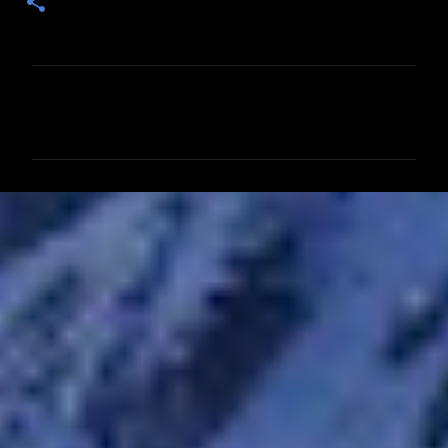
コ
メ
ン
ト