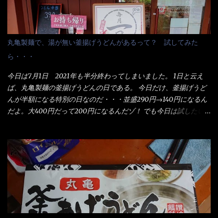
丸亀製麺で、湯が無い釜揚げうどんがあるって？ 試してみた
ら・・・
今日は7月1日 2021年も半分終わってしまいました。 1日と云え
ば、丸亀製麺の釜揚げうどんの日である。 今日だけ、釜揚げうど
んが半額になる特別の日なのだ・・・並盛290円→140円になるん
だよ。大400円だって200円になるんだゾ！ でも今日は試したい
ことが2つある！ 1つめは釜揚げうどんの湯が無い注文が通る
か？ 釜揚げうどんは、木の桶に茹で湯と共に＜うどん＞が泳い
でる～ でもコレって食べきるまで湯に浸かっているわけで、最
初と最後では麺の固さというかコシが違う！ だったら湯なんか要
らないじゃん！ 茹で上げ直後の麺だけいいよ！となるでしょ
う。 事前にググって調べたら、やっぱり＜湯無し＞注文は、裏注
文方法としてあるらしい。 それと店員によっては、理解出来ない
者も居るらしい云う事。 そこでランチ混雑前に、行くのが店への
配慮でもある。 11:20 店内に入り・・・『釜揚げうどん得を湯ナ