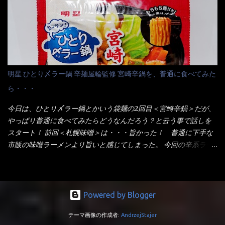
ている～ 隣に用意したのが、ホワイトカップ丼型です。 こちら
は食べた事あるのよ！でもここ数年は、カップ麺の方が話題性も
へ内容物を全て移すのと同時に、スープも満遍なく全体に行き渡
品揃えも上じゃん！ だって話題性の無いのを食べても・・・しょ
させる。 箸で麺から移動させ、具とスープは最後に移すとこうな
うが無いじゃん！ 日本で話題性が無いのに、外国の人には尚更ね
りました。 良い感じではないか！ やはり一部粉末スープが縦型
ぇ～ 袋麺と云えば【サッポロ一番】と云われる程だが、10年位前
カップの壁面に残っていたので、ぜーんぶ箸等で落としてホワイ
に革新的な袋麺が出た！ それは『マルちゃん正麺』と云われる商
トカップへ。 まずは麺を見ると、カップヌードルとしては太く平
品！！ 生麺感覚～と大御所俳優の役所広司を起用したCMで一躍
明星 ひとり〆ラー鍋 辛麺屋輪監修 宮崎辛鍋を、普通に食べてみた
打ちで縮れてます。 ■蒙古タンメン中本の麺 蒙古タンメンの方
有名になりTOPに・・・その後ライバルとして日清から【ラ王】
ら・・・
は、やはり太く平打ちですが麺の厚みがあるような・・・ 食感
がリリース！つまり今回の【日清のラーメン屋さん】は、袋麺と
は、どちらも柔らかいと感じは同じ。 湯に戻りやすい特性が強
しては廉価版のポジション・・・ 事実ラ王は、HPでは別扱い！
今日は、ひとり〆ラー鍋とかいう袋麺の2回目＜宮崎辛鍋＞だが、
いのね。 箸で持ち上げた状態は・・・ ■カップヌードル激辛味噌 ■
本品なんか出前一丁などと一緒くたの扱い。 袋麺はスープは粉末
やっぱり普通に食べてみたらどうなんだろう？と云う事で話しを
蒙古タンメン中本カップ どちらも箸で持ち上げた感じは、重
スープが主流でしょう！？だから味は・・・イマイチ（小生感
スタート！ 前回＜札幌味噌＞は・・・旨かった！ 普通に下手な
い！ そう湯を吸って伸びたような麺と云っていいかもしれな
覚）と云うのが評価です。 正直現在のインスタント麺では、最先
市販の味噌ラーメンより旨いと感じてしまった。 今回の辛系ラー
い。 多分麺は、厚みとストレートか...
端の麺と味はカップ麺と云えるでしょう。 もち麺は、油揚げ麺な
メンは、宮崎辛麺！！ これはどうなんだろう？ メーカーHPを見
んて・・・フリーズドライですよ！ ラ王味噌はカロリー
ると・・・ 家庭での再現が難しい人気ラーメン店の味を楽しめる
332kcal！ ラーメン屋さん札幌みそは393kcal！！ 60kcalも違う
おひとり用鍋の素です。辛麺屋輪をイメージした唐辛子の辛みと
ヨ～ でも熊が＼買ってね！／と泣いているから・・・買いまし
旨みが染み出たスープに鍋によく合う麺が付いて〆まで楽しめま
Powered by Blogger
た。 それじゃ～食べましょうか！ トッピングは生憎とモヤシの
す。 宮崎を中心に全国に店を構える人気店。唐辛子の辛みと旨み
在庫が無いため・・・キャベツだ！鍋に湯を沸かしキャベツをボ
テーマ画像の作成者:
AndrzejStajer
が溶け出たスープと、麺にからむ粗い唐辛子がくせになる味わ
イル・・・柔らかくしないとね！ 早速袋を開封してみると・・・