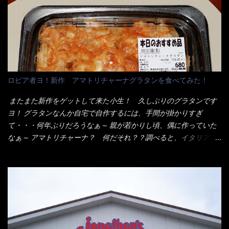
イ棒状ラーメンを、OKストアで見かけ思わず手に取って買い物篭
これを難なく完食出来なければ、漢では無い！と云っても過言で
へ 坦々まぜそばと＜数量限定＞宮崎辛麺風ラーメン オーッといき
はないだろう。 この他も、兎に角ボリューム満点で＜薄カツ＞と
なり私の胃袋をグサッと・・・・ 棒状インスタントラーメンの
呼ばれるメニューは、トンカツが2枚重ねて出てくるだ！ 1枚が薄
デビューが決まりました。 か・ら・め・ん・辛麺！ 宮崎辛麺は
いから、2枚乗せにしたらしいけど・・・
チャルメラや日清からも出されている、辛口のラーメンじゃ
ん！！ 酸っぱくしたら、酸辣湯麺？なんてね。 よし今日のサラ
メシは、宮崎辛麺にしよう！ それではまず袋を開けると・・・ な
ロピア者ヨ！新作 アマトリチャーナグラタンを食べてみた！
んだか紙に巻かれた棒状の麺が二束、調味油と粉末スープ！ やは
り見慣れない姿・・・何だかチョッと高級感的な・・・だって透
またまた新作をゲットして来た小生！ 久しぶりのグラタンです
明なトレイに並んだ棒状麺なんて見慣れないからねぇ～（コスト
ヨ！ グラタンなんか自宅で自作するには、手間が掛かりすぎ
がかかる） 袋の裏側を見ると、韮とか卵の用意を勧めている。
て・・・何年ぶりだろうなぁ～ 親が若かりし頃、偶に作っていた
それなばらと冷蔵庫にあった、黒豆モヤシ・韮・生卵を用意しま
なぁ～ アマトリチャーナ？ 何だそれ？？調べると、イタリア語
した。 まず鍋1で湯を沸かし、麺を茹でる！ 小鍋で別に湯を沸か
らしくパスタソースだって～ トマトソースらしいですよ！ 何処
し卵を溶きながら投入～ 次にモヤシを入れて、粉末スープを投
からの情報？ ウィキペディアから・・・そうだろうな～笑 電子
入！！ それと韮の根本の固い部分もね！ 麺が茹で上がったら、
レンジで弱めのワット（小生は500Wで3分程度）温めてテーブル
丼へ入れてから小鍋のスープを丼の中へ 最後に小鍋の具を上にか
へ これ店舗の調理場で、製造しているけど考えるに大き目のオー
け、韮の葉の部分をドサッと乗せて調味油を入れて完成です。 ど
ブン皿で焼いて、大凡の目安で小分けにしているようで、パック
うでしょう？ 見た目 Goodデザイン賞じゃない！？ 笑 マルタ
をよーく見たら表面のチーズの乗り具合に結構な差が出てい
イのHPを見ると・・・（引用） めんは、ノンフライ・ノンスチー
た・・・チーズに焦げ目が付いているのを、しっかり確認し買う