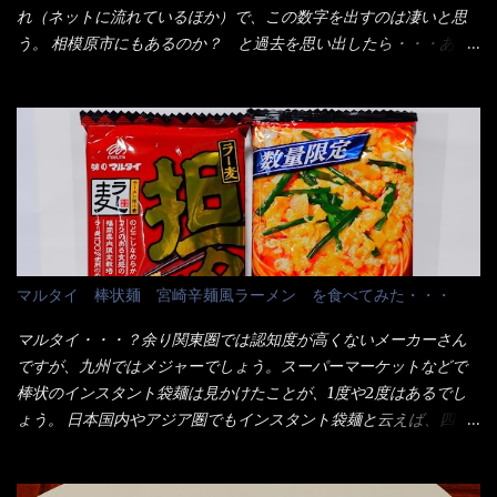
たし満足達成度100％ 苦しいと云う事も無いな！ まだ鶏天1個位
用箱詰め饂飩・・・またもやメガドンキで発見し購入！ 中身は、
れ（ネットに流れているほか）で、この数字を出すのは凄いと思
は入りそうだね。 と云う事で、今回＜釜揚げうどんの湯無し＞を
この様な状態です。 乾麺の束が6束／一パックになっており、それ
う。 相模原市にもあるのか？ と過去を思い出したら・・・あっ
試したら、確...
が3袋入りです。 18束入りというわけですね！900ｇの容量とな
た！ とんかつ赤城！ 老齢の女性がメインで調理場を仕切、老齢
り、1束／50ｇです。 実売は、楽天で1980円・・・Amazonで
の男性が脇をサポートし最近は若い女性がオーダーや片付けを担
1280円と云った感じです。 で私は幾らで、メガドンキでゲットし
当している。 まずはこれを見て欲しい！ カウンターに置かれた＜
たかって？ それは非常に言いづらい・・・色々と各方面へ忖度し
お皿＞である。 直ぐに気づいたでしょう！ 何かキャベツが山じ
て、激安だったとだけ申し上げましょう。 早速1袋を大釜で茹で～
ゃないか！？ ハイ、山です。 これが標準なのです。 普通のとん
ハイ、約15分ほど茹で上げた状態です。 当家には、高齢者がいる
かつ屋のキャベツと比べたら、10人前ほどあるか？ 値段的には、
ので少し柔らかく・・・ 茹で上がった饂飩は、お店の饂飩に比べ
メイン（主流は1,000超）＋定食セット350円程と値段的には、そ
＜細い＞です。 どちらかと云えば、稲庭饂飩的な太さですね。 さ
れ程では安い訳でも無いが、客足が絶えない人気店である。 そん
てこれを、どの様に食べるか？ 長葱無かったので、玉葱を刻んで
なメニューのなかで、リーズナブルで頂ける＜映え＞るメニュー
マルタイ 棒状麺 宮崎辛麺風ラーメン を食べてみた・・・
八王子ラーメン風月見つけうどん！ 冷やし釜あげうどん～です。
が＜カツカレー＞だ！ これです。 当時1,000円税込だった
ラーメン丼に、冷水を軽く張って饂飩を盛り付け、お椀に昆布出
が・・・今も変わらないと思うけど・・・ これが出てくると、カ
マルタイ・・・？余り関東圏では認知度が高くないメーカーさん
汁つゆと長葱に山葵です。 これでツルツル～と頂きました。 良い
ウンター中からOH～と声が飛ぶ！ 写真は、キャベツ少なめでお願
ですが、九州ではメジャーでしょう。スーパーマーケットなどで
じゃないか～...
いしています。 皿のサイズは、直径30cmほどあります。 そこに
棒状のインスタント袋麺は見かけたことが、1度や2度はあるでし
ドカ盛のキャベツと御飯にカレーがかかっています。 カレーは辛
ょう。 日本国内やアジア圏でもインスタント袋麺と云えば、四角
く無く、食べやすいタイプです。 それじゃ～カツは、ハムカツ程
い形状になった乾麺が普通でしょう。マルタイでは＜棒状＞なの
度の薄さだろう？と思われるかもしれないが・・・違う！ チャー
です。 素麺や日本蕎麦などの乾麺と一緒ですね！ そんなマルタ
ンとした厚さのあるトンカツです。 それも揚げたての熱々です。