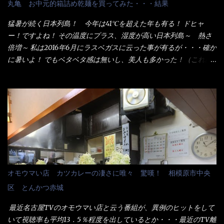
丸亀 お中元的箱詰め乾麺を買ってみた・・・結果
シで！』と注文したら、近場にいたオッサン店員はキョトンとし
た顔『湯なし？』（これだ全く理解していないな） すると茹で方
猛暑が続く日本列島！ 今年は41℃を超えた年も有る！ ドヒャ
の若い女性店員が『いい！いい！！』とオッサンを向こうへやっ
ー！ですよね！ その温度にプラス、湿度が高い日本列島～ 熱さ
た。 でサッサと、木桶を用意してうどんだけ入れて出して来まし
倍増～ 私は2016年6月にラスベガスに云った事が有るが・・・確か
た。 な～るほど、この事か・・・ で今日の2021年後半1回目のサ
に暑いよ！ でもベタベタ感は無いし、美人も多かった！（これは
ラメシです。 見事に木桶には湯が入っていない、UDONだけで
関係無いね） 処で今日は何だ！？これです。 丸亀 釜あげうど
す。 しかし、この木桶デカイなぁ～ 試したいこと残りの1つが＜得
ん！ 日本には、お中元とお歳暮という古来からの風習がある。 お
＞サイズを食べられるか？である。 前回も、大しか食べていない
中元は、丁度お盆の夏場に日頃お世話になっている方への＜ご挨
からね、得がどれくらいの満腹度になるのか？ この得サイズの木
拶＞としての贈り物の習慣です。 今では、大分廃れてしまってい
桶は、銭湯で使う洗い桶サイズだなぁ～ この木桶サイズに、満々
るかと・・・小生もお中元やお歳暮など送った事は無い！（キッ
と湯が注がれていたら食べ進むうちに、麺が伸びてしまうだろ
パリ） まぁ～この慣習が残っているのは、官公庁や超大手企業戦
う。 これなら茹で上がった直後のままで、食べ進められるじゃな
士（昇進目的）などの世界でしょう。 要は、ゴマスリ・・・てな
いか！ 別皿で、葱と天かすを満タンに用意して、山葵も2つ。 そ
感じかな。 丸亀製麺と云えば、大阪誕生→全国区（北海道と沖縄
れに湯が無い利点として、汁が薄まらない！ これだよ、こ
は？）へ広がった、讃岐饂飩チェーン店大手といっても過言では
オモウマい店 カツカレーの凄さに唯々 驚嘆！ 相模原市中央
れ！！ 湯があると、うどんと共に汁の方へ湯までも入ってしま
無いでしょう。 各店舗で、毎日饂飩を打っているので饂飩好きの
区 とんかつ赤城
う。つまりラーメンの麺にスープが絡む現象ですな。 結局、伸び
方には店舗に寄って違う！と云う人も居るらしい・・ そんな大手
ずに汁も薄らむこともなく・・最後の方で＜だし汁＞を少し追加
讃岐饂飩チェーン店と関係があるのか？ 箱詰め乾麺！ このパッ
最近名古屋TVのオモウマい店と云う番組が、異例のヒットをして
しました。 腹イッパイだけど、得サイズは全てお腹の中へ収まっ
ケージからすれば、間違いなく贈答用目的でしょう。 そんな贈答
いて視聴率も平均13．5％程度を出しているとか・・・最近のTV離