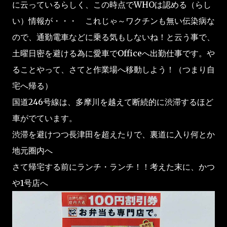
に云っているらしく、この時点でWHOは認める（らし
い）情報が・・・ これじゃ～ワクチンも無い伝染病な
ので、通勤電車などに乗る気もしないね！と云う事で、
土曜日密を避ける為に愛車でOfficeへ出勤仕事です。や
ることやって、さてと作業場へ移動しよう！（つまり自
宅へ帰る）
国道246号線は、多摩川を越えて断続的に渋滞するほど
車がでています。
渋滞を避けつつ長津田を超えたりで、裏道に入り何とか
地元圈内へ
さて帰宅する前にランチ・ランチ！！考えた末に、かつ
や1号店へ