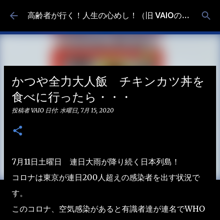
スキップしてメイン コンテンツに移動
高齢者が行く！人生の心めし！（旧 VAIOの食べ歩き）
かつや全力大人飯 チキンカツ丼を
食べに行ったら・・・
投稿者
VAIO
日付:
水曜日, 7月 15, 2020
7月11日土曜日 連日大雨が降り続く日本列島！
コロナは東京が連日200人超えの感染者を出す状況で
す。
このコロナ、空気感染があると有識者達が連名でWHO