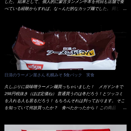
した。 結果として、個人的に蒙古タンメン中本を何回も店舗で食
く...
タミンB1、香辛料抽出物、 カロチン色素 、(一部にえび・小麦・
べている経験からすれば、な～んだ的なカップ麺でした。 同じ日
そば・卵・乳成分・大豆・豚肉・やまいも・ゼラチンを含む) ★ご
清食品から、昨年に続き2021年も再発売されたカップヌードル激
つ盛り 天ぷらそば 油揚げめん(小麦粉(国内製造)、そば粉、植物
辛味噌と、どちらが旨辛なんだ！？ 比較して見よう～企画を思
油脂、植物性たん白、食塩、とろろ芋、卵白)、かやく(小えびてん
いつきました。 見た目は、炎のシルエットが辛さを醸し出してい
ぷら)、添付調味料(砂糖、食塩、しょうゆ、魚介エキス、たん白加
る・・・ でもパッケージに惑わされてはいけない！！ 私はペ
水分解物、ねぎ、香辛料、 植物油 、香味油脂)／加工でん粉、調味
ヤングの【獄激辛焼きそば】を完食した漢だ。 その後の獄激辛カ
料(アミノ酸等)、炭酸カルシウム、カラメル色素、リン酸塩
レーもな！ 今回、カップヌードル激辛味噌はカップに敢えて辛
(Na)、増粘多糖類、レシチン、酸化防止剤(ビタミンE)、クチナシ
さレベルが記載されている。 それはレベル5！ 日清としては最上
色素、香料、ベニコウジ色素、ビタミンB2、ビタミンB1、香辛料
位の辛さと云っている訳だ。 昨年モデルも食べてはいるけど、1年
抽出物、(一部にえび・小麦・そば・卵・ さば ・大豆・豚肉・やま
も経つと記憶の彼方に・・・いや歳だから記憶力が、どうのこう
日清のラーメン屋さん 札幌みそ 5食パック 実食
いも・ゼラチンを含む) 材料から見れば、緑のたぬきの方が蒲鉾が
のではない。 記憶に残るだけのインパクトに欠けている商品と
入っている！ あの半円形のヤツね！ それとカロチン色素・・・
云う事（当時） 開封すると・・・ 小袋なんてありゃしない！ カ
久しぶりに袋味噌ラーメン麺買っちゃいました！ メガドンキで
さば！？ さばって鯖か？？ サバ読んでないか？？ ■カロリー
ップヌードルは基本蓋開けて、熱湯を注ぐだけで出来る！それが
298円税抜き（ほぼ定価ね） 普通買うのは冬だろう！とツッコミ
比較 緑のたぬき ...
デビュー時からの最大のポイント。 だから粉末スープの具も全
を入れる人も居るだろう！ もちろんそれは判っております。 そこ
部カップの中でカオス状態。 これ特に縦型Bigカップだと、スー
を知っていて何故買ったか？ 食べたかったから！ この商品
プが沈殿するのよねぇ～ だから毎度、ホワイトカップを別に用
2019/6/3にリニューアル販売しているらしくてね！ 麺もスープ
意！ 3分待つのだゾ！ チェルシー！！ OK？ は～い こうな
も。北海道こだわりで全面改良らしい・・・そうと知ったら食べ
りました～ 熱湯によりカップ内に対流が起こり、表層が泡立っ
てみないといけないじゃん！（知るのが遅い） リニューアル前の