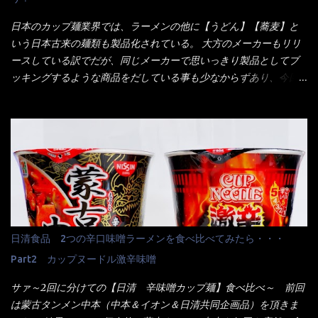
くれたが、何故かタッチパネルがクーポンを受け付けない！！ 店
員さんも、アレー？といいながら私が受け付けますので・・・と
日本のカップ麺業界では、ラーメンの他に【うどん】【蕎麦】と
消えていった。 タッチパネルのやつ、安いのは嫌うんだな！？こ
いう日本古来の麺類も製品化されている。 大方のメーカーもリリ
のヤロー！ 待つ事暫し・・・10分は越えたと思うけど・・・出て
ースしている訳でだが、同じメーカーで思いっきり製品としてブ
来ました。 こちらが本日のサラメシ【ホーリーバジル香る、タイ
ッキングするような商品をだしている事も少なからずあり、今回
風ガパオライス】です。 私は、5年位前までは渋谷勤務だったので
はマルちゃんの【ごつ盛り天ぷらそば】を食べてみること
エスニックランチが多かったのよ！ 渋谷チャオタイなんて1人で良
に・・・ ※東洋水産様 写真借用致しました。 マルちゃんとの
く行きましたねぇ～ だからタイ料理屋さんには、辛味剤・酢・ナ
【そば】と云えば【緑のたぬき】という商品が、ドーンッと構え
ンプラー・砂糖などの4点セット（私はスパイスガールズと呼んで
ている訳で何故に敢えて本商品をリリースするの？ 確かに販売価
いた）が料理に必ず付いてきたものです。 でも流石にファミレ
格は、緑のたぬきの実売は108円位で、ごつ盛り天ぷらそばは98円
スでは・・・それは無いね！残念だ～ 今回はすかいらーくグルー
でした。 殆ど変わらないじゃないか！？ そこで何が違うか・・・
プで、タイ料理をどの様に再現して提供しているか？を見るだけ
メーカーHPから情報を得てみた。 ■原材料 比較（相手に含まれ
だなぁ～ 因みにガパオ＝ホーリーバジルなのです。 肉は通常チ
て居ない物質を赤色） ☆緑のたぬき 油揚げめん(小麦粉(国内製
キンが多く豚や牛もあります。 肉は挽肉みたいなミンチではな
造)、そば粉、植物油脂、植物性たん白、食塩、とろろ芋、卵白)、
日清食品 2つの辛口味噌ラーメンを食べ比べてみたら・・・
く、粗挽きの肉になるんです。 それに現地バンコクでは、卵は固
かやく(小えびてんぷら、 かまぼこ )、添付調味料(砂糖、食塩、し
焼きが本来です。 今回はほぼ全熟の目玉焼きで、これは日本風
Part2 カップヌードル激辛味噌
ょうゆ、魚介エキス、たん白加水分解物、香辛料、ねぎ、香味油
なのです。 まず頂いて見ると・・・肉はチキンで味付けは、チャ
脂)／加工でん粉、調味料(アミノ酸等)、炭酸カルシウム、カラメ
サァ～2回に分けての【日清 辛味噌カップ麺】食べ比べ～ 前回
オタイなのと比べれば薄め？ やっぱり調味料の【スパイスガール
ル色素、リン酸塩(Na)、増粘多糖類、レシチン、酸化防止剤(ビタ
は蒙古タンメン中本（中本＆イオン＆日清共同企画品）を頂きま
ズ】が必要だナァ～ 笑 私は、ブリッキーヌの粉末をよく掛け辛
ミンE)、クチナシ色素、ベニコウジ色素、香料、ビタミンB2、ビ