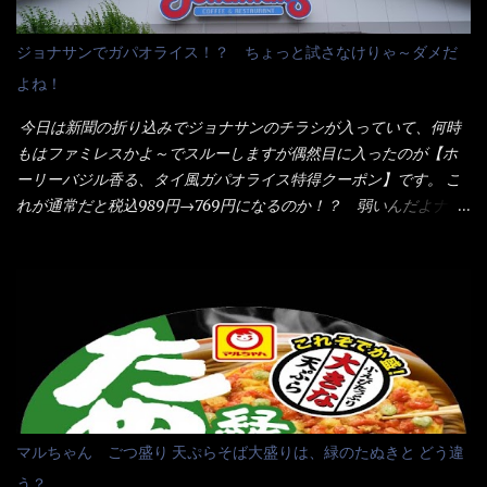
ム製法で仕上げた、生めんに近い風味のストレートめんです。 豚
ことをオススメします。（取り分け量にも若干有り差がでてるだ
の旨味に数種類の唐辛子、ニンニクを加えた辛さとコクが凝縮さ
ろう） 早速タバスコを振りかけて食べてみると・・・結構美味し
ジョナサンでガパオライス！？ ちょっと試さなけりゃ～ダメだ
れた醤油ベースのスープです。 調味油に赤ラー油とごま油を使用
いよ！ 久しぶりだな～ホワイトソースとマカロニの絡まった食
よね！
することに風味と辛さを引き立たせています。 調味油をスープ
感・・・懐かしい～ 今回ダイソーのカレー用のスプーンを使って
全体に馴染ませるために、箸で麺と具を持ち上げて・・・ ええや
みたら、これが凄くうまくすくえるんだよねぇ～（このスプーン
今日は新聞の折り込みでジョナサンのチラシが入っていて、何時
ないかぁ～ モヤシが黒豆モヤシだから細身で熱を加えてもへた
当たりだね） 今回新作のグラタンを頂きましたが、まずまずの美
もはファミレスかよ～でスルーしますが偶然目に入ったのが【ホ
りづらい！（緑豆モヤシだと太くて熱加えるとダラーっとなるん
味しさとダイソーのカレースプーンの。すくい上げ力の良さを再
ーリーバジル香る、タイ風ガパオライス特得クーポン】です。 こ
だよ） それに細ストレート麺とモヤシが良いバランスで・・・
度認識できました。
れが通常だと税込989円→769円になるのか！？ 弱いんだよナァ
韮の緑と卵の黄色も相まって・・・映える...
～ それに使用期限は6/15迄となっていて・・・今日じゃん！！
そこで近くのお店へ・・・・ モーニング以外の通常メニューは、
10:30以降に提供されるので10:40頃に店内へ 私は基本的、どの店
に行っても同じメニュー同じ味のファミレスには行きません。 最
近は、ステーキガストに試しに行ったぐらいです。（肉が喰いた
くて） しかし最近のファミレスは合理化が進み、店員さんもフロ
ア担当は2人程度しか居ないんだよねぇ～ それに注文はタッチパ
ネル！！ 凄いよなぁ～ 20年位前は、フロア担当だけでも5人は
居たと思うけど・・・ 判らず店員さんを呼ぶピンポンを・・・ク
マルちゃん ごつ盛り 天ぷらそば大盛りは、緑のたぬきと どう違
ーポンなんだけどと伝えると、丁寧にタッチパネルで～と教えて
う？