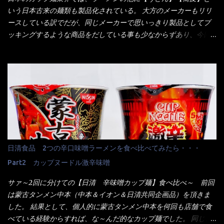
消えていった。 タッチパネルのやつ、安いのは嫌うんだな！？こ
いう日本古来の麺類も製品化されている。 大方のメーカーもリリ
のヤロー！ 待つ事暫し・・・10分は越えたと思うけど・・・出て
ースしている訳でだが、同じメーカーで思いっきり製品としてブ
来ました。 こちらが本日のサラメシ【ホーリーバジル香る、タイ
ッキングするような商品をだしている事も少なからずあり、今回
風ガパオライス】です。 私は、5年位前までは渋谷勤務だったので
はマルちゃんの【ごつ盛り天ぷらそば】を食べてみること
エスニックランチが多かったのよ！ 渋谷チャオタイなんて1人で良
に・・・ ※東洋水産様 写真借用致しました。 マルちゃんとの
く行きましたねぇ～ だからタイ料理屋さんには、辛味剤・酢・ナ
【そば】と云えば【緑のたぬき】という商品が、ドーンッと構え
ンプラー・砂糖などの4点セット（私はスパイスガールズと呼んで
ている訳で何故に敢えて本商品をリリースするの？ 確かに販売価
いた）が料理に必ず付いてきたものです。 でも流石にファミレ
格は、緑のたぬきの実売は108円位で、ごつ盛り天ぷらそばは98円
スでは・・・それは無いね！残念だ～ 今回はすかいらーくグルー
でした。 殆ど変わらないじゃないか！？ そこで何が違うか・・・
プで、タイ料理をどの様に再現して提供しているか？を見るだけ
メーカーHPから情報を得てみた。 ■原材料 比較（相手に含まれ
だなぁ～ 因みにガパオ＝ホーリーバジルなのです。 肉は通常チ
て居ない物質を赤色） ☆緑のたぬき 油揚げめん(小麦粉(国内製
キンが多く豚や牛もあります。 肉は挽肉みたいなミンチではな
造)、そば粉、植物油脂、植物性たん白、食塩、とろろ芋、卵白)、
日清食品 2つの辛口味噌ラーメンを食べ比べてみたら・・・
く、粗挽きの肉になるんです。 それに現地バンコクでは、卵は固
かやく(小えびてんぷら、 かまぼこ )、添付調味料(砂糖、食塩、し
焼きが本来です。 今回はほぼ全熟の目玉焼きで、これは日本風
Part2 カップヌードル激辛味噌
ょうゆ、魚介エキス、たん白加水分解物、香辛料、ねぎ、香味油
なのです。 まず頂いて見ると・・・肉はチキンで味付けは、チャ
脂)／加工でん粉、調味料(アミノ酸等)、炭酸カルシウム、カラメ
サァ～2回に分けての【日清 辛味噌カップ麺】食べ比べ～ 前回
オタイなのと比べれば薄め？ やっぱり調味料の【スパイスガール
ル色素、リン酸塩(Na)、増粘多糖類、レシチン、酸化防止剤(ビタ
は蒙古タンメン中本（中本＆イオン＆日清共同企画品）を頂きま
ズ】が必要だナァ～ 笑 私は、ブリッキーヌの粉末をよく掛け辛
ミンE)、クチナシ色素、ベニコウジ色素、香料、ビタミンB2、ビ
した。 結果として、個人的に蒙古タンメン中本を何回も店舗で食
く...
タミンB1、香辛料抽出物、 カロチン色素 、(一部にえび・小麦・
べている経験からすれば、な～んだ的なカップ麺でした。 同じ日