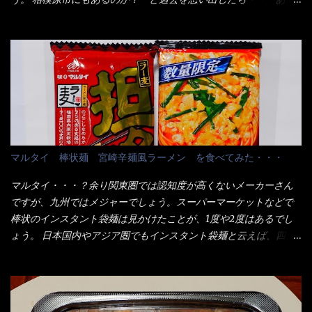
試したら、確...
が3袋入りです。 18束入りというわけですね！900ｇの容量とな
た！ とんかつ赤城！ 老齢の女性がメインで調理場を仕切、老齢
り、1束／50ｇです。 実売は、楽天で1980円・・・Amazonで
の男性が脇をサポートし最近は若い女性がオーダーや片付けを担
1280円と云った感じです。 で私は幾らで、メガドンキでゲットし
当している。 まずはこれを見て欲しい！ カウンターに置かれた＜
たかって？ それは非常に言いづらい・・・色々と各方面へ忖度し
お皿＞である。 直ぐに気づいたでしょう！ 何かキャベツが山じ
て、激安だったとだけ申し上げましょう。 早速1袋を大釜で茹で～
ゃないか！？ ハイ、山です。 これが標準なのです。 普通のとん
ハイ、約15分ほど茹で上げた状態です。 当家には、高齢者がいる
かつ屋のキャベツと比べたら、10人前ほどあるか？ 値段的には、
ので少し柔らかく・・・ 茹で上がった饂飩は、お店の饂飩に比べ
メイン（主流は1,000超）＋定食セット350円程と値段的には、そ
＜細い＞です。 どちらかと云えば、稲庭饂飩的な太さですね。 さ
れ程では安い訳でも無いが、客足が絶えない人気店である。 そん
てこれを、どの様に食べるか？ 長葱無かったので、玉葱を刻んで
なメニューのなかで、リーズナブルで頂ける＜映え＞るメニュー
マルタイ 棒状麺 宮崎辛麺風ラーメン を食べてみた・・・
八王子ラーメン風月見つけうどん！ 冷やし釜あげうどん～です。
が＜カツカレー＞だ！ これです。 当時1,000円税込だった
ラーメン丼に、冷水を軽く張って饂飩を盛り付け、お椀に昆布出
が・・・今も変わらないと思うけど・・・ これが出てくると、カ
マルタイ・・・？余り関東圏では認知度が高くないメーカーさん
汁つゆと長葱に山葵です。 これでツルツル～と頂きました。 良い
ウンター中からOH～と声が飛ぶ！ 写真は、キャベツ少なめでお願
ですが、九州ではメジャーでしょう。スーパーマーケットなどで
じゃないか～...
いしています。 皿のサイズは、直径30cmほどあります。 そこに
棒状のインスタント袋麺は見かけたことが、1度や2度はあるでし
ドカ盛のキャベツと御飯にカレーがかかっています。 カレーは辛
ょう。 日本国内やアジア圏でもインスタント袋麺と云えば、四角
く無く、食べやすいタイプです。 それじゃ～カツは、ハムカツ程
い形状になった乾麺が普通でしょう。マルタイでは＜棒状＞なの
度の薄さだろう？と思われるかもしれないが・・・違う！ チャー
です。 素麺や日本蕎麦などの乾麺と一緒ですね！ そんなマルタ
ンとした厚さのあるトンカツです。 それも揚げたての熱々です。
イ棒状ラーメンを、OKストアで見かけ思わず手に取って買い物篭
これを難なく完食出来なければ、漢では無い！と云っても過言で
へ 坦々まぜそばと＜数量限定＞宮崎辛麺風ラーメン オーッといき