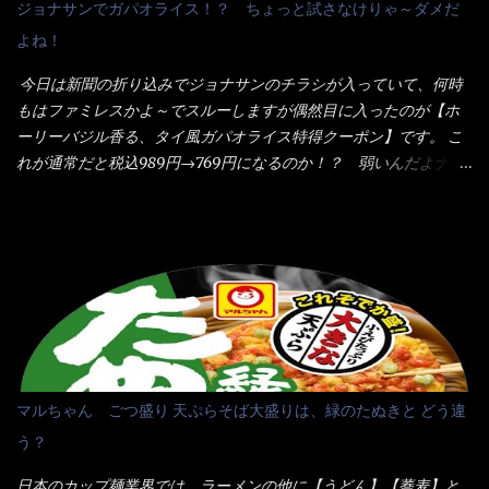
ジョナサンでガパオライス！？ ちょっと試さなけりゃ～ダメだ
れた醤油ベースのスープです。 調味油に赤ラー油とごま油を使用
いよ！ 久しぶりだな～ホワイトソースとマカロニの絡まった食
よね！
することに風味と辛さを引き立たせています。 調味油をスープ
感・・・懐かしい～ 今回ダイソーのカレー用のスプーンを使って
全体に馴染ませるために、箸で麺と具を持ち上げて・・・ ええや
みたら、これが凄くうまくすくえるんだよねぇ～（このスプーン
今日は新聞の折り込みでジョナサンのチラシが入っていて、何時
ないかぁ～ モヤシが黒豆モヤシだから細身で熱を加えてもへた
当たりだね） 今回新作のグラタンを頂きましたが、まずまずの美
もはファミレスかよ～でスルーしますが偶然目に入ったのが【ホ
りづらい！（緑豆モヤシだと太くて熱加えるとダラーっとなるん
味しさとダイソーのカレースプーンの。すくい上げ力の良さを再
ーリーバジル香る、タイ風ガパオライス特得クーポン】です。 こ
だよ） それに細ストレート麺とモヤシが良いバランスで・・・
度認識できました。
れが通常だと税込989円→769円になるのか！？ 弱いんだよナァ
韮の緑と卵の黄色も相まって・・・映える...
～ それに使用期限は6/15迄となっていて・・・今日じゃん！！
そこで近くのお店へ・・・・ モーニング以外の通常メニューは、
10:30以降に提供されるので10:40頃に店内へ 私は基本的、どの店
に行っても同じメニュー同じ味のファミレスには行きません。 最
近は、ステーキガストに試しに行ったぐらいです。（肉が喰いた
くて） しかし最近のファミレスは合理化が進み、店員さんもフロ
ア担当は2人程度しか居ないんだよねぇ～ それに注文はタッチパ
ネル！！ 凄いよなぁ～ 20年位前は、フロア担当だけでも5人は
居たと思うけど・・・ 判らず店員さんを呼ぶピンポンを・・・ク
マルちゃん ごつ盛り 天ぷらそば大盛りは、緑のたぬきと どう違
ーポンなんだけどと伝えると、丁寧にタッチパネルで～と教えて
う？
くれたが、何故かタッチパネルがクーポンを受け付けない！！ 店
員さんも、アレー？といいながら私が受け付けますので・・・と
日本のカップ麺業界では、ラーメンの他に【うどん】【蕎麦】と