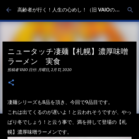
スキップしてメイン コンテンツに移動
高齢者が行く！人生の心めし！（旧 VAIOの食べ歩き）
ニュータッチ凄麺【札幌】濃厚味噌
ラーメン 実食
投稿者
VAIO
日付:
月曜日, 2月 17, 2020
凄麺シリーズも8品を頂き、今回で9品目です。
これは出てくるのが遅いよ！と云われそうですが、やっ
ぱり冬でしょう！と云う事で、満を持して登場の【札
幌】濃厚味噌ラーメンです。