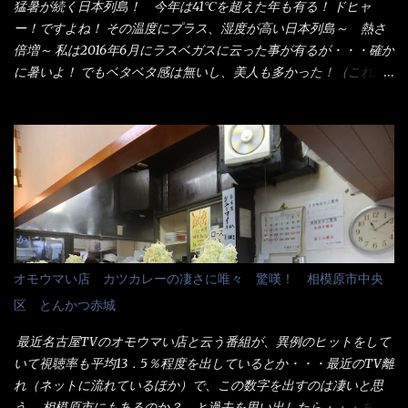
た顔『湯なし？』（これだ全く理解していないな） すると茹で方
猛暑が続く日本列島！ 今年は41℃を超えた年も有る！ ドヒャ
の若い女性店員が『いい！いい！！』とオッサンを向こうへやっ
ー！ですよね！ その温度にプラス、湿度が高い日本列島～ 熱さ
た。 でサッサと、木桶を用意してうどんだけ入れて出して来まし
倍増～ 私は2016年6月にラスベガスに云った事が有るが・・・確か
た。 な～るほど、この事か・・・ で今日の2021年後半1回目のサ
に暑いよ！ でもベタベタ感は無いし、美人も多かった！（これは
ラメシです。 見事に木桶には湯が入っていない、UDONだけで
関係無いね） 処で今日は何だ！？これです。 丸亀 釜あげうど
す。 しかし、この木桶デカイなぁ～ 試したいこと残りの1つが＜得
ん！ 日本には、お中元とお歳暮という古来からの風習がある。 お
＞サイズを食べられるか？である。 前回も、大しか食べていない
中元は、丁度お盆の夏場に日頃お世話になっている方への＜ご挨
からね、得がどれくらいの満腹度になるのか？ この得サイズの木
拶＞としての贈り物の習慣です。 今では、大分廃れてしまってい
桶は、銭湯で使う洗い桶サイズだなぁ～ この木桶サイズに、満々
るかと・・・小生もお中元やお歳暮など送った事は無い！（キッ
と湯が注がれていたら食べ進むうちに、麺が伸びてしまうだろ
パリ） まぁ～この慣習が残っているのは、官公庁や超大手企業戦
う。 これなら茹で上がった直後のままで、食べ進められるじゃな
士（昇進目的）などの世界でしょう。 要は、ゴマスリ・・・てな
いか！ 別皿で、葱と天かすを満タンに用意して、山葵も2つ。 そ
感じかな。 丸亀製麺と云えば、大阪誕生→全国区（北海道と沖縄
れに湯が無い利点として、汁が薄まらない！ これだよ、こ
は？）へ広がった、讃岐饂飩チェーン店大手といっても過言では
オモウマい店 カツカレーの凄さに唯々 驚嘆！ 相模原市中央
れ！！ 湯があると、うどんと共に汁の方へ湯までも入ってしま
無いでしょう。 各店舗で、毎日饂飩を打っているので饂飩好きの
区 とんかつ赤城
う。つまりラーメンの麺にスープが絡む現象ですな。 結局、伸び
方には店舗に寄って違う！と云う人も居るらしい・・ そんな大手
ずに汁も薄らむこともなく・・最後の方で＜だし汁＞を少し追加
讃岐饂飩チェーン店と関係があるのか？ 箱詰め乾麺！ このパッ
最近名古屋TVのオモウマい店と云う番組が、異例のヒットをして
しました。 腹イッパイだけど、得サイズは全てお腹の中へ収まっ
ケージからすれば、間違いなく贈答用目的でしょう。 そんな贈答
いて視聴率も平均13．5％程度を出しているとか・・・最近のTV離
たし満足達成度100％ 苦しいと云う事も無いな！ まだ鶏天1個位
用箱詰め饂飩・・・またもやメガドンキで発見し購入！ 中身は、
れ（ネットに流れているほか）で、この数字を出すのは凄いと思
は入りそうだね。 と云う事で、今回＜釜揚げうどんの湯無し＞を
この様な状態です。 乾麺の束が6束／一パックになっており、それ
う。 相模原市にもあるのか？ と過去を思い出したら・・・あっ