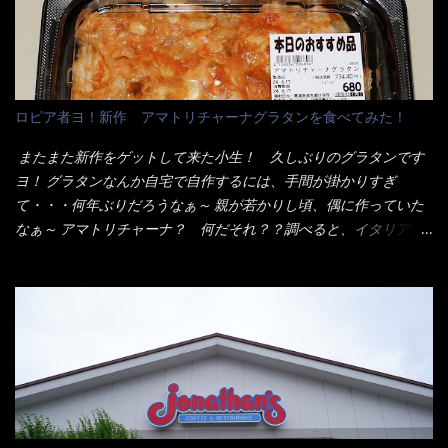
はないだろう。 この他も、兎に角ボリューム満点で＜薄カツ＞と
なり私の胃袋をグサッと・・・・ 棒状インスタントラーメンの
呼ばれるメニューは、トンカツが2枚重ねて出てくるだ！ 1枚が薄
デビューが決まりました。 か・ら・め・ん・辛麺！ 宮崎辛麺は
いから、2枚乗せにしたらしいけど・・・
チャルメラや日清からも出されている、辛口のラーメンじゃ
ん！！ 酸っぱくしたら、酸辣湯麺？なんてね。 よし今日のサラ
メシは、宮崎辛麺にしよう！ それではまず袋を開けると・・・ な
ロピア者ヨ！新作 アマトリチャーナグラタンを食べてみた！
んだか紙に巻かれた棒状の麺が二束、調味油と粉末スープ！ やは
り見慣れない姿・・・何だかチョッと高級感的な・・・だって透
またまた新作をゲットして来た小生！ 久しぶりのグラタンです
明なトレイに並んだ棒状麺なんて見慣れないからねぇ～（コスト
ヨ！ グラタンなんか自宅で自作するには、手間が掛かりすぎ
がかかる） 袋の裏側を見ると、韮とか卵の用意を勧めている。
て・・・何年ぶりだろうなぁ～ 親が若かりし頃、偶に作っていた
それなばらと冷蔵庫にあった、黒豆モヤシ・韮・生卵を用意しま
なぁ～ アマトリチャーナ？ 何だそれ？？調べると、イタリア語
した。 まず鍋1で湯を沸かし、麺を茹でる！ 小鍋で別に湯を沸か
らしくパスタソースだって～ トマトソースらしいですよ！ 何処
し卵を溶きながら投入～ 次にモヤシを入れて、粉末スープを投
からの情報？ ウィキペディアから・・・そうだろうな～笑 電子
入！！ それと韮の根本の固い部分もね！ 麺が茹で上がったら、
レンジで弱めのワット（小生は500Wで3分程度）温めてテーブル
丼へ入れてから小鍋のスープを丼の中へ 最後に小鍋の具を上にか
へ これ店舗の調理場で、製造しているけど考えるに大き目のオー
け、韮の葉の部分をドサッと乗せて調味油を入れて完成です。 ど
ブン皿で焼いて、大凡の目安で小分けにしているようで、パック
うでしょう？ 見た目 Goodデザイン賞じゃない！？ 笑 マルタ
をよーく見たら表面のチーズの乗り具合に結構な差が出てい
イのHPを見ると・・・（引用） めんは、ノンフライ・ノンスチー
た・・・チーズに焦げ目が付いているのを、しっかり確認し買う
ム製法で仕上げた、生めんに近い風味のストレートめんです。 豚
ことをオススメします。（取り分け量にも若干有り差がでてるだ
の旨味に数種類の唐辛子、ニンニクを加えた辛さとコクが凝縮さ
ろう） 早速タバスコを振りかけて食べてみると・・・結構美味し