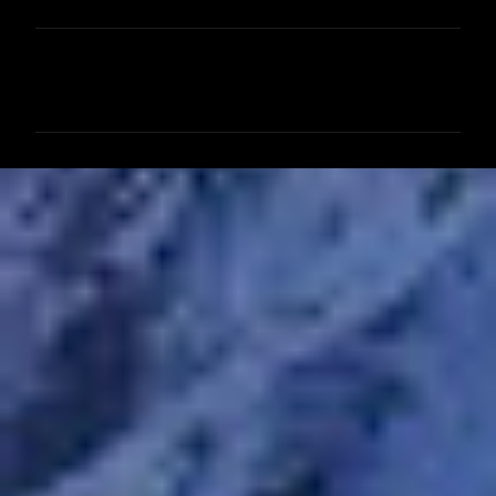
コ
メ
ン
ト