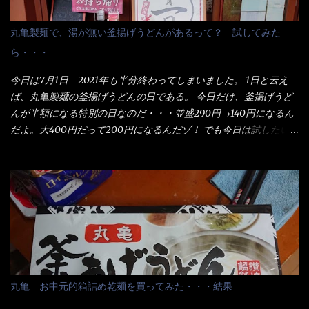
丸亀製麺で、湯が無い釜揚げうどんがあるって？ 試してみた
ら・・・
今日は7月1日 2021年も半分終わってしまいました。 1日と云え
ば、丸亀製麺の釜揚げうどんの日である。 今日だけ、釜揚げうど
んが半額になる特別の日なのだ・・・並盛290円→140円になるん
だよ。大400円だって200円になるんだゾ！ でも今日は試したい
ことが2つある！ 1つめは釜揚げうどんの湯が無い注文が通る
か？ 釜揚げうどんは、木の桶に茹で湯と共に＜うどん＞が泳い
でる～ でもコレって食べきるまで湯に浸かっているわけで、最
初と最後では麺の固さというかコシが違う！ だったら湯なんか要
らないじゃん！ 茹で上げ直後の麺だけいいよ！となるでしょ
う。 事前にググって調べたら、やっぱり＜湯無し＞注文は、裏注
文方法としてあるらしい。 それと店員によっては、理解出来ない
者も居るらしい云う事。 そこでランチ混雑前に、行くのが店への
配慮でもある。 11:20 店内に入り・・・『釜揚げうどん得を湯ナ
丸亀 お中元的箱詰め乾麺を買ってみた・・・結果
シで！』と注文したら、近場にいたオッサン店員はキョトンとし