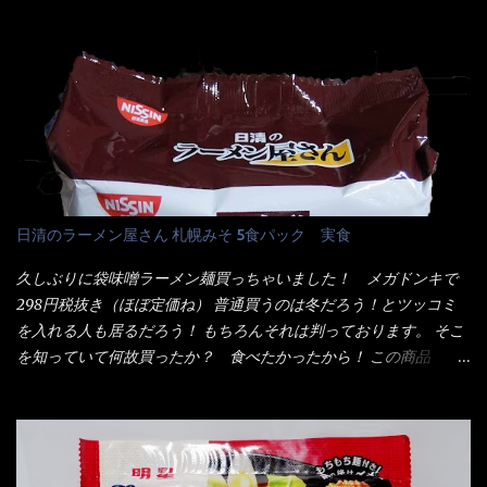
そば・卵・乳成分・大豆・豚肉・やまいも・ゼラチンを含む) ★ご
清食品から、昨年に続き2021年も再発売されたカップヌードル激
つ盛り 天ぷらそば 油揚げめん(小麦粉(国内製造)、そば粉、植物
辛味噌と、どちらが旨辛なんだ！？ 比較して見よう～企画を思
油脂、植物性たん白、食塩、とろろ芋、卵白)、かやく(小えびてん
いつきました。 見た目は、炎のシルエットが辛さを醸し出してい
ぷら)、添付調味料(砂糖、食塩、しょうゆ、魚介エキス、たん白加
る・・・ でもパッケージに惑わされてはいけない！！ 私はペ
水分解物、ねぎ、香辛料、 植物油 、香味油脂)／加工でん粉、調味
ヤングの【獄激辛焼きそば】を完食した漢だ。 その後の獄激辛カ
料(アミノ酸等)、炭酸カルシウム、カラメル色素、リン酸塩
レーもな！ 今回、カップヌードル激辛味噌はカップに敢えて辛
(Na)、増粘多糖類、レシチン、酸化防止剤(ビタミンE)、クチナシ
さレベルが記載されている。 それはレベル5！ 日清としては最上
色素、香料、ベニコウジ色素、ビタミンB2、ビタミンB1、香辛料
位の辛さと云っている訳だ。 昨年モデルも食べてはいるけど、1年
抽出物、(一部にえび・小麦・そば・卵・ さば ・大豆・豚肉・やま
も経つと記憶の彼方に・・・いや歳だから記憶力が、どうのこう
日清のラーメン屋さん 札幌みそ 5食パック 実食
いも・ゼラチンを含む) 材料から見れば、緑のたぬきの方が蒲鉾が
のではない。 記憶に残るだけのインパクトに欠けている商品と
入っている！ あの半円形のヤツね！ それとカロチン色素・・・
云う事（当時） 開封すると・・・ 小袋なんてありゃしない！ カ
久しぶりに袋味噌ラーメン麺買っちゃいました！ メガドンキで
さば！？ さばって鯖か？？ サバ読んでないか？？ ■カロリー
ップヌードルは基本蓋開けて、熱湯を注ぐだけで出来る！それが
298円税抜き（ほぼ定価ね） 普通買うのは冬だろう！とツッコミ
比較 緑のたぬき ...
デビュー時からの最大のポイント。 だから粉末スープの具も全
を入れる人も居るだろう！ もちろんそれは判っております。 そこ
部カップの中でカオス状態。 これ特に縦型Bigカップだと、スー
を知っていて何故買ったか？ 食べたかったから！ この商品
プが沈殿するのよねぇ～ だから毎度、ホワイトカップを別に用
2019/6/3にリニューアル販売しているらしくてね！ 麺もスープ
意！ 3分待つのだゾ！ チェルシー！！ OK？ は～い こうな
も。北海道こだわりで全面改良らしい・・・そうと知ったら食べ
りました～ 熱湯によりカップ内に対流が起こり、表層が泡立っ
てみないといけないじゃん！（知るのが遅い） リニューアル前の
ている～ 隣に用意したのが、ホワイトカップ丼型です。 こちら
は食べた事あるのよ！でもここ数年は、カップ麺の方が話題性も
へ内容物を全て移すのと同時に、スープも満遍なく全体に行き渡
品揃えも上じゃん！ だって話題性の無いのを食べても・・・しょ