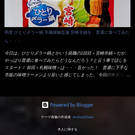
させる。 箸で麺から移動させ、具とスープは最後に移すとこうな
うが無いじゃん！ 日本で話題性が無いのに、外国の人には尚更ね
りました。 良い感じではないか！ やはり一部粉末スープが縦型
ぇ～ 袋麺と云えば【サッポロ一番】と云われる程だが、10年位前
カップの壁面に残っていたので、ぜーんぶ箸等で落としてホワイ
に革新的な袋麺が出た！ それは『マルちゃん正麺』と云われる商
トカップへ。 まずは麺を見ると、カップヌードルとしては太く平
品！！ 生麺感覚～と大御所俳優の役所広司を起用したCMで一躍
明星 ひとり〆ラー鍋 辛麺屋輪監修 宮崎辛鍋を、普通に食べてみた
打ちで縮れてます。 ■蒙古タンメン中本の麺 蒙古タンメンの方
有名になりTOPに・・・その後ライバルとして日清から【ラ王】
ら・・・
は、やはり太く平打ちですが麺の厚みがあるような・・・ 食感
がリリース！つまり今回の【日清のラーメン屋さん】は、袋麺と
は、どちらも柔らかいと感じは同じ。 湯に戻りやすい特性が強
しては廉価版のポジション・・・ 事実ラ王は、HPでは別扱い！
今日は、ひとり〆ラー鍋とかいう袋麺の2回目＜宮崎辛鍋＞だが、
いのね。 箸で持ち上げた状態は・・・ ■カップヌードル激辛味噌 ■
本品なんか出前一丁などと一緒くたの扱い。 袋麺はスープは粉末
やっぱり普通に食べてみたらどうなんだろう？と云う事で話しを
蒙古タンメン中本カップ どちらも箸で持ち上げた感じは、重
スープが主流でしょう！？だから味は・・・イマイチ（小生感
スタート！ 前回＜札幌味噌＞は・・・旨かった！ 普通に下手な
い！ そう湯を吸って伸びたような麺と云っていいかもしれな
覚）と云うのが評価です。 正直現在のインスタント麺では、最先
市販の味噌ラーメンより旨いと感じてしまった。 今回の辛系ラー
い。 多分麺は、厚みとストレートか...
端の麺と味はカップ麺と云えるでしょう。 もち麺は、油揚げ麺な
メンは、宮崎辛麺！！ これはどうなんだろう？ メーカーHPを見
んて・・・フリーズドライですよ！ ラ王味噌はカロリー
ると・・・ 家庭での再現が難しい人気ラーメン店の味を楽しめる
332kcal！ ラーメン屋さん札幌みそは393kcal！！ 60kcalも違う
おひとり用鍋の素です。辛麺屋輪をイメージした唐辛子の辛みと
ヨ～ でも熊が＼買ってね！／と泣いているから・・・買いまし
旨みが染み出たスープに鍋によく合う麺が付いて〆まで楽しめま
Powered by Blogger
た。 それじゃ～食べましょうか！ トッピングは生憎とモヤシの
す。 宮崎を中心に全国に店を構える人気店。唐辛子の辛みと旨み
在庫が無いため・・・キャベツだ！鍋に湯を沸かしキャベツをボ
テーマ画像の作成者:
AndrzejStajer
が溶け出たスープと、麺にからむ粗い唐辛子がくせになる味わ
イル・・・柔らかくしないとね！ 早速袋を開封してみると・・・
い。 原材料名 めん（小麦粉（国内製造）、でん粉、食塩、植物油
私の記憶が確かなら・・・（料理お鉄人MC風に）以前の麺は白ぽ
本人に帰する
脂、大豆食物繊維）、スープ（食塩、豚･鶏エキス（小麦・大豆・