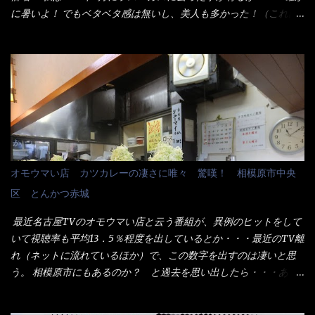
た。 な～るほど、この事か・・・ で今日の2021年後半1回目のサ
に暑いよ！ でもベタベタ感は無いし、美人も多かった！（これは
ラメシです。 見事に木桶には湯が入っていない、UDONだけで
関係無いね） 処で今日は何だ！？これです。 丸亀 釜あげうど
す。 しかし、この木桶デカイなぁ～ 試したいこと残りの1つが＜得
ん！ 日本には、お中元とお歳暮という古来からの風習がある。 お
＞サイズを食べられるか？である。 前回も、大しか食べていない
中元は、丁度お盆の夏場に日頃お世話になっている方への＜ご挨
からね、得がどれくらいの満腹度になるのか？ この得サイズの木
拶＞としての贈り物の習慣です。 今では、大分廃れてしまってい
桶は、銭湯で使う洗い桶サイズだなぁ～ この木桶サイズに、満々
るかと・・・小生もお中元やお歳暮など送った事は無い！（キッ
と湯が注がれていたら食べ進むうちに、麺が伸びてしまうだろ
パリ） まぁ～この慣習が残っているのは、官公庁や超大手企業戦
う。 これなら茹で上がった直後のままで、食べ進められるじゃな
士（昇進目的）などの世界でしょう。 要は、ゴマスリ・・・てな
いか！ 別皿で、葱と天かすを満タンに用意して、山葵も2つ。 そ
感じかな。 丸亀製麺と云えば、大阪誕生→全国区（北海道と沖縄
れに湯が無い利点として、汁が薄まらない！ これだよ、こ
は？）へ広がった、讃岐饂飩チェーン店大手といっても過言では
オモウマい店 カツカレーの凄さに唯々 驚嘆！ 相模原市中央
れ！！ 湯があると、うどんと共に汁の方へ湯までも入ってしま
無いでしょう。 各店舗で、毎日饂飩を打っているので饂飩好きの
区 とんかつ赤城
う。つまりラーメンの麺にスープが絡む現象ですな。 結局、伸び
方には店舗に寄って違う！と云う人も居るらしい・・ そんな大手
ずに汁も薄らむこともなく・・最後の方で＜だし汁＞を少し追加
讃岐饂飩チェーン店と関係があるのか？ 箱詰め乾麺！ このパッ
最近名古屋TVのオモウマい店と云う番組が、異例のヒットをして
しました。 腹イッパイだけど、得サイズは全てお腹の中へ収まっ
ケージからすれば、間違いなく贈答用目的でしょう。 そんな贈答
いて視聴率も平均13．5％程度を出しているとか・・・最近のTV離
たし満足達成度100％ 苦しいと云う事も無いな！ まだ鶏天1個位
用箱詰め饂飩・・・またもやメガドンキで発見し購入！ 中身は、
れ（ネットに流れているほか）で、この数字を出すのは凄いと思
は入りそうだね。 と云う事で、今回＜釜揚げうどんの湯無し＞を
この様な状態です。 乾麺の束が6束／一パックになっており、それ
う。 相模原市にもあるのか？ と過去を思い出したら・・・あっ
試したら、確...
が3袋入りです。 18束入りというわけですね！900ｇの容量とな
た！ とんかつ赤城！ 老齢の女性がメインで調理場を仕切、老齢
り、1束／50ｇです。 実売は、楽天で1980円・・・Amazonで
の男性が脇をサポートし最近は若い女性がオーダーや片付けを担