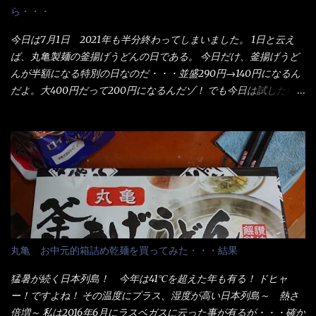
ら・・・
今日は7月1日 2021年も半分終わってしまいました。 1日と云え
ば、丸亀製麺の釜揚げうどんの日である。 今日だけ、釜揚げうど
んが半額になる特別の日なのだ・・・並盛290円→140円になるん
だよ。大400円だって200円になるんだゾ！ でも今日は試したい
ことが2つある！ 1つめは釜揚げうどんの湯が無い注文が通る
か？ 釜揚げうどんは、木の桶に茹で湯と共に＜うどん＞が泳い
でる～ でもコレって食べきるまで湯に浸かっているわけで、最
初と最後では麺の固さというかコシが違う！ だったら湯なんか要
らないじゃん！ 茹で上げ直後の麺だけいいよ！となるでしょ
う。 事前にググって調べたら、やっぱり＜湯無し＞注文は、裏注
文方法としてあるらしい。 それと店員によっては、理解出来ない
者も居るらしい云う事。 そこでランチ混雑前に、行くのが店への
配慮でもある。 11:20 店内に入り・・・『釜揚げうどん得を湯ナ
丸亀 お中元的箱詰め乾麺を買ってみた・・・結果
シで！』と注文したら、近場にいたオッサン店員はキョトンとし
た顔『湯なし？』（これだ全く理解していないな） すると茹で方
猛暑が続く日本列島！ 今年は41℃を超えた年も有る！ ドヒャ
の若い女性店員が『いい！いい！！』とオッサンを向こうへやっ
ー！ですよね！ その温度にプラス、湿度が高い日本列島～ 熱さ
た。 でサッサと、木桶を用意してうどんだけ入れて出して来まし
倍増～ 私は2016年6月にラスベガスに云った事が有るが・・・確か