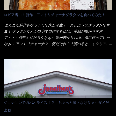
ん！！ 酸っぱくしたら、酸辣湯麺？なんてね。 よし今日のサラ
メシは、宮崎辛麺にしよう！ それではまず袋を開けると・・・ な
ロピア者ヨ！新作 アマトリチャーナグラタンを食べてみた！
んだか紙に巻かれた棒状の麺が二束、調味油と粉末スープ！ やは
り見慣れない姿・・・何だかチョッと高級感的な・・・だって透
またまた新作をゲットして来た小生！ 久しぶりのグラタンです
明なトレイに並んだ棒状麺なんて見慣れないからねぇ～（コスト
ヨ！ グラタンなんか自宅で自作するには、手間が掛かりすぎ
がかかる） 袋の裏側を見ると、韮とか卵の用意を勧めている。
て・・・何年ぶりだろうなぁ～ 親が若かりし頃、偶に作っていた
それなばらと冷蔵庫にあった、黒豆モヤシ・韮・生卵を用意しま
なぁ～ アマトリチャーナ？ 何だそれ？？調べると、イタリア語
した。 まず鍋1で湯を沸かし、麺を茹でる！ 小鍋で別に湯を沸か
らしくパスタソースだって～ トマトソースらしいですよ！ 何処
し卵を溶きながら投入～ 次にモヤシを入れて、粉末スープを投
からの情報？ ウィキペディアから・・・そうだろうな～笑 電子
入！！ それと韮の根本の固い部分もね！ 麺が茹で上がったら、
レンジで弱めのワット（小生は500Wで3分程度）温めてテーブル
丼へ入れてから小鍋のスープを丼の中へ 最後に小鍋の具を上にか
へ これ店舗の調理場で、製造しているけど考えるに大き目のオー
け、韮の葉の部分をドサッと乗せて調味油を入れて完成です。 ど
ブン皿で焼いて、大凡の目安で小分けにしているようで、パック
うでしょう？ 見た目 Goodデザイン賞じゃない！？ 笑 マルタ
をよーく見たら表面のチーズの乗り具合に結構な差が出てい
イのHPを見ると・・・（引用） めんは、ノンフライ・ノンスチー
た・・・チーズに焦げ目が付いているのを、しっかり確認し買う
ム製法で仕上げた、生めんに近い風味のストレートめんです。 豚
ことをオススメします。（取り分け量にも若干有り差がでてるだ
の旨味に数種類の唐辛子、ニンニクを加えた辛さとコクが凝縮さ
ろう） 早速タバスコを振りかけて食べてみると・・・結構美味し
ジョナサンでガパオライス！？ ちょっと試さなけりゃ～ダメだ
れた醤油ベースのスープです。 調味油に赤ラー油とごま油を使用
いよ！ 久しぶりだな～ホワイトソースとマカロニの絡まった食
よね！
することに風味と辛さを引き立たせています。 調味油をスープ
感・・・懐かしい～ 今回ダイソーのカレー用のスプーンを使って