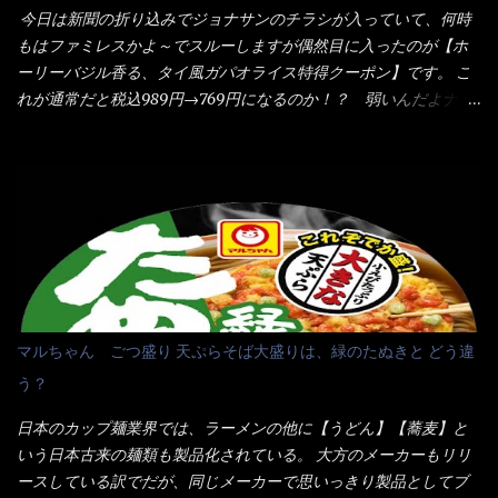
全体に馴染ませるために、箸で麺と具を持ち上げて・・・ ええや
みたら、これが凄くうまくすくえるんだよねぇ～（このスプーン
今日は新聞の折り込みでジョナサンのチラシが入っていて、何時
ないかぁ～ モヤシが黒豆モヤシだから細身で熱を加えてもへた
当たりだね） 今回新作のグラタンを頂きましたが、まずまずの美
もはファミレスかよ～でスルーしますが偶然目に入ったのが【ホ
りづらい！（緑豆モヤシだと太くて熱加えるとダラーっとなるん
味しさとダイソーのカレースプーンの。すくい上げ力の良さを再
ーリーバジル香る、タイ風ガパオライス特得クーポン】です。 こ
だよ） それに細ストレート麺とモヤシが良いバランスで・・・
度認識できました。
れが通常だと税込989円→769円になるのか！？ 弱いんだよナァ
韮の緑と卵の黄色も相まって・・・映える...
～ それに使用期限は6/15迄となっていて・・・今日じゃん！！
そこで近くのお店へ・・・・ モーニング以外の通常メニューは、
10:30以降に提供されるので10:40頃に店内へ 私は基本的、どの店
に行っても同じメニュー同じ味のファミレスには行きません。 最
近は、ステーキガストに試しに行ったぐらいです。（肉が喰いた
くて） しかし最近のファミレスは合理化が進み、店員さんもフロ
ア担当は2人程度しか居ないんだよねぇ～ それに注文はタッチパ
ネル！！ 凄いよなぁ～ 20年位前は、フロア担当だけでも5人は
居たと思うけど・・・ 判らず店員さんを呼ぶピンポンを・・・ク
マルちゃん ごつ盛り 天ぷらそば大盛りは、緑のたぬきと どう違
ーポンなんだけどと伝えると、丁寧にタッチパネルで～と教えて
う？
くれたが、何故かタッチパネルがクーポンを受け付けない！！ 店
員さんも、アレー？といいながら私が受け付けますので・・・と
日本のカップ麺業界では、ラーメンの他に【うどん】【蕎麦】と
消えていった。 タッチパネルのやつ、安いのは嫌うんだな！？こ
いう日本古来の麺類も製品化されている。 大方のメーカーもリリ
のヤロー！ 待つ事暫し・・・10分は越えたと思うけど・・・出て
ースしている訳でだが、同じメーカーで思いっきり製品としてブ