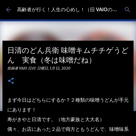
スキップしてメイン コンテンツに移動
高齢者が行く！人生の心めし！（旧 VAIOの食べ歩き）
日清のどん兵衛 味噌キムチチゲうど
ん 実食（冬は味噌だね）
投稿者
VAIO
日付:
日曜日, 1月 12, 2020
まず今日はどちらにするか？２種類の味噌うどんが手元
にあります！
寿がきやと日清です。（地方豪族と大大名）
偶々、お店にあった２品で両方ともうどんで、味噌味系