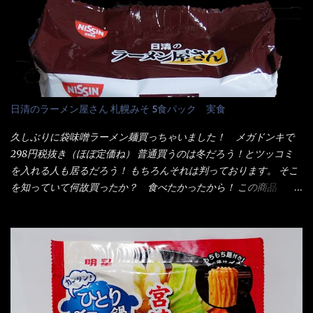
いつきました。 見た目は、炎のシルエットが辛さを醸し出してい
ぷら)、添付調味料(砂糖、食塩、しょうゆ、魚介エキス、たん白加
る・・・ でもパッケージに惑わされてはいけない！！ 私はペ
水分解物、ねぎ、香辛料、 植物油 、香味油脂)／加工でん粉、調味
ヤングの【獄激辛焼きそば】を完食した漢だ。 その後の獄激辛カ
料(アミノ酸等)、炭酸カルシウム、カラメル色素、リン酸塩
レーもな！ 今回、カップヌードル激辛味噌はカップに敢えて辛
(Na)、増粘多糖類、レシチン、酸化防止剤(ビタミンE)、クチナシ
さレベルが記載されている。 それはレベル5！ 日清としては最上
色素、香料、ベニコウジ色素、ビタミンB2、ビタミンB1、香辛料
位の辛さと云っている訳だ。 昨年モデルも食べてはいるけど、1年
抽出物、(一部にえび・小麦・そば・卵・ さば ・大豆・豚肉・やま
も経つと記憶の彼方に・・・いや歳だから記憶力が、どうのこう
日清のラーメン屋さん 札幌みそ 5食パック 実食
いも・ゼラチンを含む) 材料から見れば、緑のたぬきの方が蒲鉾が
のではない。 記憶に残るだけのインパクトに欠けている商品と
入っている！ あの半円形のヤツね！ それとカロチン色素・・・
云う事（当時） 開封すると・・・ 小袋なんてありゃしない！ カ
久しぶりに袋味噌ラーメン麺買っちゃいました！ メガドンキで
さば！？ さばって鯖か？？ サバ読んでないか？？ ■カロリー
ップヌードルは基本蓋開けて、熱湯を注ぐだけで出来る！それが
298円税抜き（ほぼ定価ね） 普通買うのは冬だろう！とツッコミ
比較 緑のたぬき ...
デビュー時からの最大のポイント。 だから粉末スープの具も全
を入れる人も居るだろう！ もちろんそれは判っております。 そこ
部カップの中でカオス状態。 これ特に縦型Bigカップだと、スー
を知っていて何故買ったか？ 食べたかったから！ この商品
プが沈殿するのよねぇ～ だから毎度、ホワイトカップを別に用
2019/6/3にリニューアル販売しているらしくてね！ 麺もスープ
意！ 3分待つのだゾ！ チェルシー！！ OK？ は～い こうな
も。北海道こだわりで全面改良らしい・・・そうと知ったら食べ
りました～ 熱湯によりカップ内に対流が起こり、表層が泡立っ
てみないといけないじゃん！（知るのが遅い） リニューアル前の
ている～ 隣に用意したのが、ホワイトカップ丼型です。 こちら
は食べた事あるのよ！でもここ数年は、カップ麺の方が話題性も
へ内容物を全て移すのと同時に、スープも満遍なく全体に行き渡
品揃えも上じゃん！ だって話題性の無いのを食べても・・・しょ
させる。 箸で麺から移動させ、具とスープは最後に移すとこうな
うが無いじゃん！ 日本で話題性が無いのに、外国の人には尚更ね
りました。 良い感じではないか！ やはり一部粉末スープが縦型
ぇ～ 袋麺と云えば【サッポロ一番】と云われる程だが、10年位前