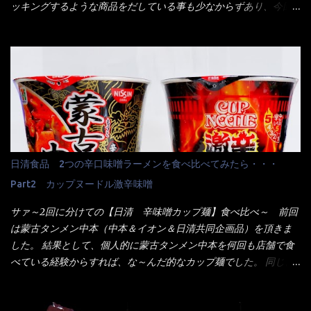
来ました。 こちらが本日のサラメシ【ホーリーバジル香る、タイ
ッキングするような商品をだしている事も少なからずあり、今回
風ガパオライス】です。 私は、5年位前までは渋谷勤務だったので
はマルちゃんの【ごつ盛り天ぷらそば】を食べてみること
エスニックランチが多かったのよ！ 渋谷チャオタイなんて1人で良
に・・・ ※東洋水産様 写真借用致しました。 マルちゃんとの
く行きましたねぇ～ だからタイ料理屋さんには、辛味剤・酢・ナ
【そば】と云えば【緑のたぬき】という商品が、ドーンッと構え
ンプラー・砂糖などの4点セット（私はスパイスガールズと呼んで
ている訳で何故に敢えて本商品をリリースするの？ 確かに販売価
いた）が料理に必ず付いてきたものです。 でも流石にファミレ
格は、緑のたぬきの実売は108円位で、ごつ盛り天ぷらそばは98円
スでは・・・それは無いね！残念だ～ 今回はすかいらーくグルー
でした。 殆ど変わらないじゃないか！？ そこで何が違うか・・・
プで、タイ料理をどの様に再現して提供しているか？を見るだけ
メーカーHPから情報を得てみた。 ■原材料 比較（相手に含まれ
だなぁ～ 因みにガパオ＝ホーリーバジルなのです。 肉は通常チ
て居ない物質を赤色） ☆緑のたぬき 油揚げめん(小麦粉(国内製
キンが多く豚や牛もあります。 肉は挽肉みたいなミンチではな
造)、そば粉、植物油脂、植物性たん白、食塩、とろろ芋、卵白)、
日清食品 2つの辛口味噌ラーメンを食べ比べてみたら・・・
く、粗挽きの肉になるんです。 それに現地バンコクでは、卵は固
かやく(小えびてんぷら、 かまぼこ )、添付調味料(砂糖、食塩、し
焼きが本来です。 今回はほぼ全熟の目玉焼きで、これは日本風
Part2 カップヌードル激辛味噌
ょうゆ、魚介エキス、たん白加水分解物、香辛料、ねぎ、香味油
なのです。 まず頂いて見ると・・・肉はチキンで味付けは、チャ
脂)／加工でん粉、調味料(アミノ酸等)、炭酸カルシウム、カラメ
サァ～2回に分けての【日清 辛味噌カップ麺】食べ比べ～ 前回
オタイなのと比べれば薄め？ やっぱり調味料の【スパイスガール
ル色素、リン酸塩(Na)、増粘多糖類、レシチン、酸化防止剤(ビタ
は蒙古タンメン中本（中本＆イオン＆日清共同企画品）を頂きま
ズ】が必要だナァ～ 笑 私は、ブリッキーヌの粉末をよく掛け辛
ミンE)、クチナシ色素、ベニコウジ色素、香料、ビタミンB2、ビ
した。 結果として、個人的に蒙古タンメン中本を何回も店舗で食
く...
タミンB1、香辛料抽出物、 カロチン色素 、(一部にえび・小麦・
べている経験からすれば、な～んだ的なカップ麺でした。 同じ日
そば・卵・乳成分・大豆・豚肉・やまいも・ゼラチンを含む) ★ご
清食品から、昨年に続き2021年も再発売されたカップヌードル激
つ盛り 天ぷらそば 油揚げめん(小麦粉(国内製造)、そば粉、植物
辛味噌と、どちらが旨辛なんだ！？ 比較して見よう～企画を思
油脂、植物性たん白、食塩、とろろ芋、卵白)、かやく(小えびてん