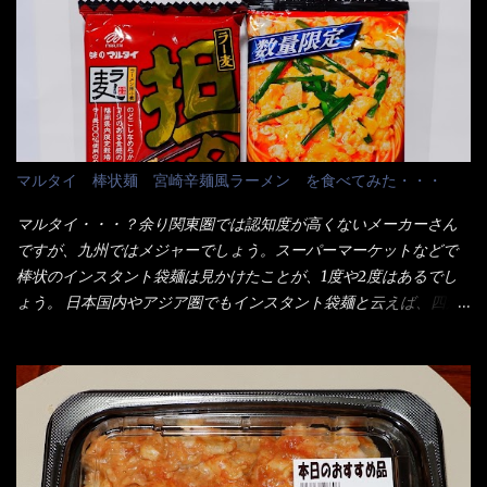
1280円と云った感じです。 で私は幾らで、メガドンキでゲットし
当している。 まずはこれを見て欲しい！ カウンターに置かれた＜
たかって？ それは非常に言いづらい・・・色々と各方面へ忖度し
お皿＞である。 直ぐに気づいたでしょう！ 何かキャベツが山じ
て、激安だったとだけ申し上げましょう。 早速1袋を大釜で茹で～
ゃないか！？ ハイ、山です。 これが標準なのです。 普通のとん
ハイ、約15分ほど茹で上げた状態です。 当家には、高齢者がいる
かつ屋のキャベツと比べたら、10人前ほどあるか？ 値段的には、
ので少し柔らかく・・・ 茹で上がった饂飩は、お店の饂飩に比べ
メイン（主流は1,000超）＋定食セット350円程と値段的には、そ
＜細い＞です。 どちらかと云えば、稲庭饂飩的な太さですね。 さ
れ程では安い訳でも無いが、客足が絶えない人気店である。 そん
てこれを、どの様に食べるか？ 長葱無かったので、玉葱を刻んで
なメニューのなかで、リーズナブルで頂ける＜映え＞るメニュー
マルタイ 棒状麺 宮崎辛麺風ラーメン を食べてみた・・・
八王子ラーメン風月見つけうどん！ 冷やし釜あげうどん～です。
が＜カツカレー＞だ！ これです。 当時1,000円税込だった
ラーメン丼に、冷水を軽く張って饂飩を盛り付け、お椀に昆布出
が・・・今も変わらないと思うけど・・・ これが出てくると、カ
マルタイ・・・？余り関東圏では認知度が高くないメーカーさん
汁つゆと長葱に山葵です。 これでツルツル～と頂きました。 良い
ウンター中からOH～と声が飛ぶ！ 写真は、キャベツ少なめでお願
ですが、九州ではメジャーでしょう。スーパーマーケットなどで
じゃないか～...
いしています。 皿のサイズは、直径30cmほどあります。 そこに
棒状のインスタント袋麺は見かけたことが、1度や2度はあるでし
ドカ盛のキャベツと御飯にカレーがかかっています。 カレーは辛
ょう。 日本国内やアジア圏でもインスタント袋麺と云えば、四角
く無く、食べやすいタイプです。 それじゃ～カツは、ハムカツ程
い形状になった乾麺が普通でしょう。マルタイでは＜棒状＞なの
度の薄さだろう？と思われるかもしれないが・・・違う！ チャー
です。 素麺や日本蕎麦などの乾麺と一緒ですね！ そんなマルタ
ンとした厚さのあるトンカツです。 それも揚げたての熱々です。
イ棒状ラーメンを、OKストアで見かけ思わず手に取って買い物篭
これを難なく完食出来なければ、漢では無い！と云っても過言で
へ 坦々まぜそばと＜数量限定＞宮崎辛麺風ラーメン オーッといき
はないだろう。 この他も、兎に角ボリューム満点で＜薄カツ＞と
なり私の胃袋をグサッと・・・・ 棒状インスタントラーメンの
呼ばれるメニューは、トンカツが2枚重ねて出てくるだ！ 1枚が薄
デビューが決まりました。 か・ら・め・ん・辛麺！ 宮崎辛麺は
いから、2枚乗せにしたらしいけど・・・
チャルメラや日清からも出されている、辛口のラーメンじゃ