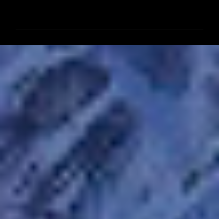
メ
ン
ト