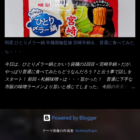
ている～ 隣に用意したのが、ホワイトカップ丼型です。 こちら
は食べた事あるのよ！でもここ数年は、カップ麺の方が話題性も
へ内容物を全て移すのと同時に、スープも満遍なく全体に行き渡
品揃えも上じゃん！ だって話題性の無いのを食べても・・・しょ
させる。 箸で麺から移動させ、具とスープは最後に移すとこうな
うが無いじゃん！ 日本で話題性が無いのに、外国の人には尚更ね
りました。 良い感じではないか！ やはり一部粉末スープが縦型
ぇ～ 袋麺と云えば【サッポロ一番】と云われる程だが、10年位前
カップの壁面に残っていたので、ぜーんぶ箸等で落としてホワイ
に革新的な袋麺が出た！ それは『マルちゃん正麺』と云われる商
トカップへ。 まずは麺を見ると、カップヌードルとしては太く平
品！！ 生麺感覚～と大御所俳優の役所広司を起用したCMで一躍
明星 ひとり〆ラー鍋 辛麺屋輪監修 宮崎辛鍋を、普通に食べてみた
打ちで縮れてます。 ■蒙古タンメン中本の麺 蒙古タンメンの方
有名になりTOPに・・・その後ライバルとして日清から【ラ王】
ら・・・
は、やはり太く平打ちですが麺の厚みがあるような・・・ 食感
がリリース！つまり今回の【日清のラーメン屋さん】は、袋麺と
は、どちらも柔らかいと感じは同じ。 湯に戻りやすい特性が強
しては廉価版のポジション・・・ 事実ラ王は、HPでは別扱い！
今日は、ひとり〆ラー鍋とかいう袋麺の2回目＜宮崎辛鍋＞だが、
いのね。 箸で持ち上げた状態は・・・ ■カップヌードル激辛味噌 ■
本品なんか出前一丁などと一緒くたの扱い。 袋麺はスープは粉末
やっぱり普通に食べてみたらどうなんだろう？と云う事で話しを
蒙古タンメン中本カップ どちらも箸で持ち上げた感じは、重
スープが主流でしょう！？だから味は・・・イマイチ（小生感
スタート！ 前回＜札幌味噌＞は・・・旨かった！ 普通に下手な
い！ そう湯を吸って伸びたような麺と云っていいかもしれな
覚）と云うのが評価です。 正直現在のインスタント麺では、最先
市販の味噌ラーメンより旨いと感じてしまった。 今回の辛系ラー
い。 多分麺は、厚みとストレートか...
端の麺と味はカップ麺と云えるでしょう。 もち麺は、油揚げ麺な
メンは、宮崎辛麺！！ これはどうなんだろう？ メーカーHPを見
んて・・・フリーズドライですよ！ ラ王味噌はカロリー
ると・・・ 家庭での再現が難しい人気ラーメン店の味を楽しめる
332kcal！ ラーメン屋さん札幌みそは393kcal！！ 60kcalも違う
おひとり用鍋の素です。辛麺屋輪をイメージした唐辛子の辛みと
ヨ～ でも熊が＼買ってね！／と泣いているから・・・買いまし
旨みが染み出たスープに鍋によく合う麺が付いて〆まで楽しめま
Powered by Blogger
た。 それじゃ～食べましょうか！ トッピングは生憎とモヤシの
す。 宮崎を中心に全国に店を構える人気店。唐辛子の辛みと旨み
在庫が無いため・・・キャベツだ！鍋に湯を沸かしキャベツをボ
テーマ画像の作成者:
AndrzejStajer
が溶け出たスープと、麺にからむ粗い唐辛子がくせになる味わ
イル・・・柔らかくしないとね！ 早速袋を開封してみると・・・
い。 原材料名 めん（小麦粉（国内製造）、でん粉、食塩、植物油