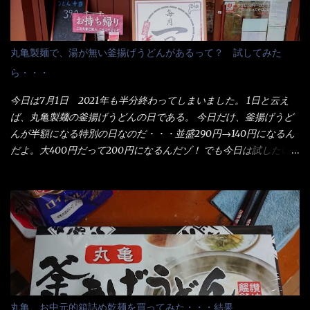
丸亀製麺で、湯が無い釜揚げうどんがあるって？ 試してみた
ら・・・
今日は7月1日 2021年も半分終わってしまいました。 1日と云え
ば、丸亀製麺の釜揚げうどんの日である。 今日だけ、釜揚げうど
んが半額になる特別の日なのだ・・・並盛290円→140円になるん
だよ。大400円だって200円になるんだゾ！ でも今日は試したい
ことが2つある！ 1つめは釜揚げうどんの湯が無い注文が通る
か？ 釜揚げうどんは、木の桶に茹で湯と共に＜うどん＞が泳い
でる～ でもコレって食べきるまで湯に浸かっているわけで、最
初と最後では麺の固さというかコシが違う！ だったら湯なんか要
らないじゃん！ 茹で上げ直後の麺だけいいよ！となるでしょ
う。 事前にググって調べたら、やっぱり＜湯無し＞注文は、裏注
文方法としてあるらしい。 それと店員によっては、理解出来ない
者も居るらしい云う事。 そこでランチ混雑前に、行くのが店への
配慮でもある。 11:20 店内に入り・・・『釜揚げうどん得を湯ナ
丸亀 お中元的箱詰め乾麺を買ってみた・・・結果