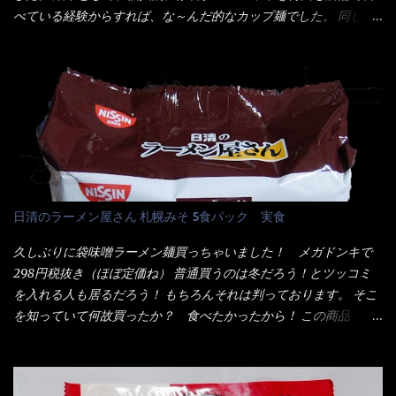
く...
タミンB1、香辛料抽出物、 カロチン色素 、(一部にえび・小麦・
べている経験からすれば、な～んだ的なカップ麺でした。 同じ日
そば・卵・乳成分・大豆・豚肉・やまいも・ゼラチンを含む) ★ご
清食品から、昨年に続き2021年も再発売されたカップヌードル激
つ盛り 天ぷらそば 油揚げめん(小麦粉(国内製造)、そば粉、植物
辛味噌と、どちらが旨辛なんだ！？ 比較して見よう～企画を思
油脂、植物性たん白、食塩、とろろ芋、卵白)、かやく(小えびてん
いつきました。 見た目は、炎のシルエットが辛さを醸し出してい
ぷら)、添付調味料(砂糖、食塩、しょうゆ、魚介エキス、たん白加
る・・・ でもパッケージに惑わされてはいけない！！ 私はペ
水分解物、ねぎ、香辛料、 植物油 、香味油脂)／加工でん粉、調味
ヤングの【獄激辛焼きそば】を完食した漢だ。 その後の獄激辛カ
料(アミノ酸等)、炭酸カルシウム、カラメル色素、リン酸塩
レーもな！ 今回、カップヌードル激辛味噌はカップに敢えて辛
(Na)、増粘多糖類、レシチン、酸化防止剤(ビタミンE)、クチナシ
さレベルが記載されている。 それはレベル5！ 日清としては最上
色素、香料、ベニコウジ色素、ビタミンB2、ビタミンB1、香辛料
位の辛さと云っている訳だ。 昨年モデルも食べてはいるけど、1年
抽出物、(一部にえび・小麦・そば・卵・ さば ・大豆・豚肉・やま
も経つと記憶の彼方に・・・いや歳だから記憶力が、どうのこう
日清のラーメン屋さん 札幌みそ 5食パック 実食
いも・ゼラチンを含む) 材料から見れば、緑のたぬきの方が蒲鉾が
のではない。 記憶に残るだけのインパクトに欠けている商品と
入っている！ あの半円形のヤツね！ それとカロチン色素・・・
云う事（当時） 開封すると・・・ 小袋なんてありゃしない！ カ
久しぶりに袋味噌ラーメン麺買っちゃいました！ メガドンキで
さば！？ さばって鯖か？？ サバ読んでないか？？ ■カロリー
ップヌードルは基本蓋開けて、熱湯を注ぐだけで出来る！それが
298円税抜き（ほぼ定価ね） 普通買うのは冬だろう！とツッコミ
比較 緑のたぬき ...
デビュー時からの最大のポイント。 だから粉末スープの具も全
を入れる人も居るだろう！ もちろんそれは判っております。 そこ
部カップの中でカオス状態。 これ特に縦型Bigカップだと、スー
を知っていて何故買ったか？ 食べたかったから！ この商品
プが沈殿するのよねぇ～ だから毎度、ホワイトカップを別に用
2019/6/3にリニューアル販売しているらしくてね！ 麺もスープ
意！ 3分待つのだゾ！ チェルシー！！ OK？ は～い こうな
も。北海道こだわりで全面改良らしい・・・そうと知ったら食べ
りました～ 熱湯によりカップ内に対流が起こり、表層が泡立っ
てみないといけないじゃん！（知るのが遅い） リニューアル前の