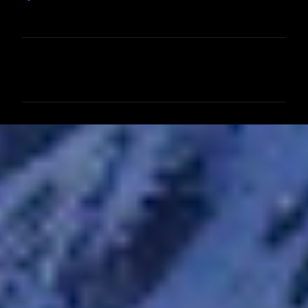
コ
メ
ン
ト