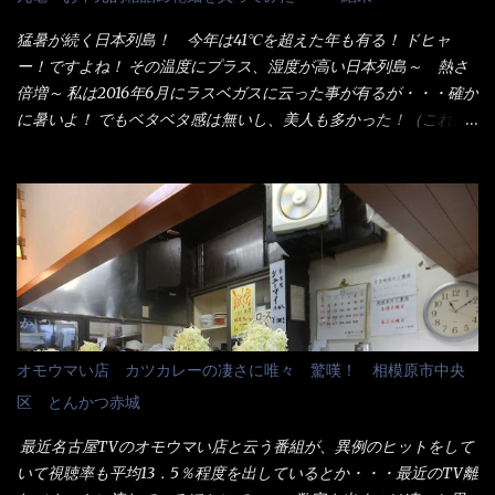
シで！』と注文したら、近場にいたオッサン店員はキョトンとし
た顔『湯なし？』（これだ全く理解していないな） すると茹で方
猛暑が続く日本列島！ 今年は41℃を超えた年も有る！ ドヒャ
の若い女性店員が『いい！いい！！』とオッサンを向こうへやっ
ー！ですよね！ その温度にプラス、湿度が高い日本列島～ 熱さ
た。 でサッサと、木桶を用意してうどんだけ入れて出して来まし
倍増～ 私は2016年6月にラスベガスに云った事が有るが・・・確か
た。 な～るほど、この事か・・・ で今日の2021年後半1回目のサ
に暑いよ！ でもベタベタ感は無いし、美人も多かった！（これは
ラメシです。 見事に木桶には湯が入っていない、UDONだけで
関係無いね） 処で今日は何だ！？これです。 丸亀 釜あげうど
す。 しかし、この木桶デカイなぁ～ 試したいこと残りの1つが＜得
ん！ 日本には、お中元とお歳暮という古来からの風習がある。 お
＞サイズを食べられるか？である。 前回も、大しか食べていない
中元は、丁度お盆の夏場に日頃お世話になっている方への＜ご挨
からね、得がどれくらいの満腹度になるのか？ この得サイズの木
拶＞としての贈り物の習慣です。 今では、大分廃れてしまってい
桶は、銭湯で使う洗い桶サイズだなぁ～ この木桶サイズに、満々
るかと・・・小生もお中元やお歳暮など送った事は無い！（キッ
と湯が注がれていたら食べ進むうちに、麺が伸びてしまうだろ
パリ） まぁ～この慣習が残っているのは、官公庁や超大手企業戦
う。 これなら茹で上がった直後のままで、食べ進められるじゃな
士（昇進目的）などの世界でしょう。 要は、ゴマスリ・・・てな
いか！ 別皿で、葱と天かすを満タンに用意して、山葵も2つ。 そ
感じかな。 丸亀製麺と云えば、大阪誕生→全国区（北海道と沖縄
れに湯が無い利点として、汁が薄まらない！ これだよ、こ
は？）へ広がった、讃岐饂飩チェーン店大手といっても過言では
オモウマい店 カツカレーの凄さに唯々 驚嘆！ 相模原市中央
れ！！ 湯があると、うどんと共に汁の方へ湯までも入ってしま
無いでしょう。 各店舗で、毎日饂飩を打っているので饂飩好きの
区 とんかつ赤城
う。つまりラーメンの麺にスープが絡む現象ですな。 結局、伸び
方には店舗に寄って違う！と云う人も居るらしい・・ そんな大手
ずに汁も薄らむこともなく・・最後の方で＜だし汁＞を少し追加
讃岐饂飩チェーン店と関係があるのか？ 箱詰め乾麺！ このパッ
最近名古屋TVのオモウマい店と云う番組が、異例のヒットをして
しました。 腹イッパイだけど、得サイズは全てお腹の中へ収まっ
ケージからすれば、間違いなく贈答用目的でしょう。 そんな贈答
いて視聴率も平均13．5％程度を出しているとか・・・最近のTV離
たし満足達成度100％ 苦しいと云う事も無いな！ まだ鶏天1個位
用箱詰め饂飩・・・またもやメガドンキで発見し購入！ 中身は、