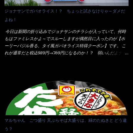
ことをオススメします。（取り分け量にも若干有り差がでてるだ
の旨味に数種類の唐辛子、ニンニクを加えた辛さとコクが凝縮さ
ろう） 早速タバスコを振りかけて食べてみると・・・結構美味し
ジョナサンでガパオライス！？ ちょっと試さなけりゃ～ダメだ
れた醤油ベースのスープです。 調味油に赤ラー油とごま油を使用
いよ！ 久しぶりだな～ホワイトソースとマカロニの絡まった食
よね！
することに風味と辛さを引き立たせています。 調味油をスープ
感・・・懐かしい～ 今回ダイソーのカレー用のスプーンを使って
全体に馴染ませるために、箸で麺と具を持ち上げて・・・ ええや
みたら、これが凄くうまくすくえるんだよねぇ～（このスプーン
今日は新聞の折り込みでジョナサンのチラシが入っていて、何時
ないかぁ～ モヤシが黒豆モヤシだから細身で熱を加えてもへた
当たりだね） 今回新作のグラタンを頂きましたが、まずまずの美
もはファミレスかよ～でスルーしますが偶然目に入ったのが【ホ
りづらい！（緑豆モヤシだと太くて熱加えるとダラーっとなるん
味しさとダイソーのカレースプーンの。すくい上げ力の良さを再
ーリーバジル香る、タイ風ガパオライス特得クーポン】です。 こ
だよ） それに細ストレート麺とモヤシが良いバランスで・・・
度認識できました。
れが通常だと税込989円→769円になるのか！？ 弱いんだよナァ
韮の緑と卵の黄色も相まって・・・映える...
～ それに使用期限は6/15迄となっていて・・・今日じゃん！！
そこで近くのお店へ・・・・ モーニング以外の通常メニューは、
10:30以降に提供されるので10:40頃に店内へ 私は基本的、どの店
に行っても同じメニュー同じ味のファミレスには行きません。 最
近は、ステーキガストに試しに行ったぐらいです。（肉が喰いた
くて） しかし最近のファミレスは合理化が進み、店員さんもフロ
ア担当は2人程度しか居ないんだよねぇ～ それに注文はタッチパ
ネル！！ 凄いよなぁ～ 20年位前は、フロア担当だけでも5人は
居たと思うけど・・・ 判らず店員さんを呼ぶピンポンを・・・ク
マルちゃん ごつ盛り 天ぷらそば大盛りは、緑のたぬきと どう違
ーポンなんだけどと伝えると、丁寧にタッチパネルで～と教えて
う？
くれたが、何故かタッチパネルがクーポンを受け付けない！！ 店