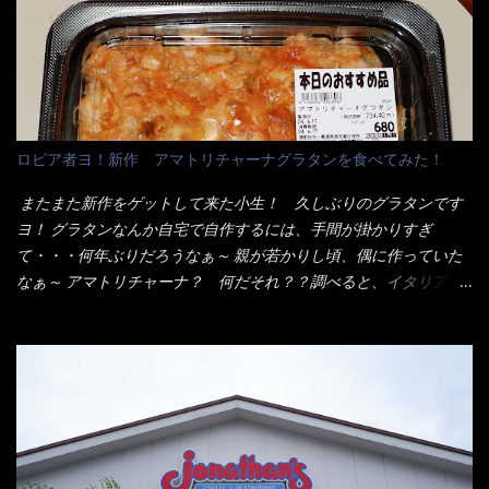
これを難なく完食出来なければ、漢では無い！と云っても過言で
へ 坦々まぜそばと＜数量限定＞宮崎辛麺風ラーメン オーッといき
はないだろう。 この他も、兎に角ボリューム満点で＜薄カツ＞と
なり私の胃袋をグサッと・・・・ 棒状インスタントラーメンの
呼ばれるメニューは、トンカツが2枚重ねて出てくるだ！ 1枚が薄
デビューが決まりました。 か・ら・め・ん・辛麺！ 宮崎辛麺は
いから、2枚乗せにしたらしいけど・・・
チャルメラや日清からも出されている、辛口のラーメンじゃ
ん！！ 酸っぱくしたら、酸辣湯麺？なんてね。 よし今日のサラ
メシは、宮崎辛麺にしよう！ それではまず袋を開けると・・・ な
ロピア者ヨ！新作 アマトリチャーナグラタンを食べてみた！
んだか紙に巻かれた棒状の麺が二束、調味油と粉末スープ！ やは
り見慣れない姿・・・何だかチョッと高級感的な・・・だって透
またまた新作をゲットして来た小生！ 久しぶりのグラタンです
明なトレイに並んだ棒状麺なんて見慣れないからねぇ～（コスト
ヨ！ グラタンなんか自宅で自作するには、手間が掛かりすぎ
がかかる） 袋の裏側を見ると、韮とか卵の用意を勧めている。
て・・・何年ぶりだろうなぁ～ 親が若かりし頃、偶に作っていた
それなばらと冷蔵庫にあった、黒豆モヤシ・韮・生卵を用意しま
なぁ～ アマトリチャーナ？ 何だそれ？？調べると、イタリア語
した。 まず鍋1で湯を沸かし、麺を茹でる！ 小鍋で別に湯を沸か
らしくパスタソースだって～ トマトソースらしいですよ！ 何処
し卵を溶きながら投入～ 次にモヤシを入れて、粉末スープを投
からの情報？ ウィキペディアから・・・そうだろうな～笑 電子
入！！ それと韮の根本の固い部分もね！ 麺が茹で上がったら、
レンジで弱めのワット（小生は500Wで3分程度）温めてテーブル
丼へ入れてから小鍋のスープを丼の中へ 最後に小鍋の具を上にか
へ これ店舗の調理場で、製造しているけど考えるに大き目のオー
け、韮の葉の部分をドサッと乗せて調味油を入れて完成です。 ど
ブン皿で焼いて、大凡の目安で小分けにしているようで、パック
うでしょう？ 見た目 Goodデザイン賞じゃない！？ 笑 マルタ
をよーく見たら表面のチーズの乗り具合に結構な差が出てい
イのHPを見ると・・・（引用） めんは、ノンフライ・ノンスチー
た・・・チーズに焦げ目が付いているのを、しっかり確認し買う
ム製法で仕上げた、生めんに近い風味のストレートめんです。 豚