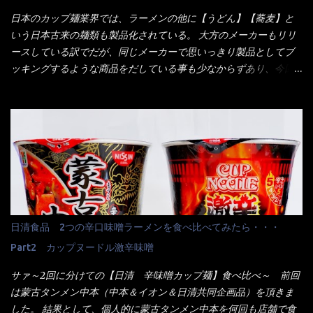
員さんも、アレー？といいながら私が受け付けますので・・・と
日本のカップ麺業界では、ラーメンの他に【うどん】【蕎麦】と
消えていった。 タッチパネルのやつ、安いのは嫌うんだな！？こ
いう日本古来の麺類も製品化されている。 大方のメーカーもリリ
のヤロー！ 待つ事暫し・・・10分は越えたと思うけど・・・出て
ースしている訳でだが、同じメーカーで思いっきり製品としてブ
来ました。 こちらが本日のサラメシ【ホーリーバジル香る、タイ
ッキングするような商品をだしている事も少なからずあり、今回
風ガパオライス】です。 私は、5年位前までは渋谷勤務だったので
はマルちゃんの【ごつ盛り天ぷらそば】を食べてみること
エスニックランチが多かったのよ！ 渋谷チャオタイなんて1人で良
に・・・ ※東洋水産様 写真借用致しました。 マルちゃんとの
く行きましたねぇ～ だからタイ料理屋さんには、辛味剤・酢・ナ
【そば】と云えば【緑のたぬき】という商品が、ドーンッと構え
ンプラー・砂糖などの4点セット（私はスパイスガールズと呼んで
ている訳で何故に敢えて本商品をリリースするの？ 確かに販売価
いた）が料理に必ず付いてきたものです。 でも流石にファミレ
格は、緑のたぬきの実売は108円位で、ごつ盛り天ぷらそばは98円
スでは・・・それは無いね！残念だ～ 今回はすかいらーくグルー
でした。 殆ど変わらないじゃないか！？ そこで何が違うか・・・
プで、タイ料理をどの様に再現して提供しているか？を見るだけ
メーカーHPから情報を得てみた。 ■原材料 比較（相手に含まれ
だなぁ～ 因みにガパオ＝ホーリーバジルなのです。 肉は通常チ
て居ない物質を赤色） ☆緑のたぬき 油揚げめん(小麦粉(国内製
キンが多く豚や牛もあります。 肉は挽肉みたいなミンチではな
造)、そば粉、植物油脂、植物性たん白、食塩、とろろ芋、卵白)、
日清食品 2つの辛口味噌ラーメンを食べ比べてみたら・・・
く、粗挽きの肉になるんです。 それに現地バンコクでは、卵は固
かやく(小えびてんぷら、 かまぼこ )、添付調味料(砂糖、食塩、し
焼きが本来です。 今回はほぼ全熟の目玉焼きで、これは日本風
Part2 カップヌードル激辛味噌
ょうゆ、魚介エキス、たん白加水分解物、香辛料、ねぎ、香味油
なのです。 まず頂いて見ると・・・肉はチキンで味付けは、チャ
脂)／加工でん粉、調味料(アミノ酸等)、炭酸カルシウム、カラメ
サァ～2回に分けての【日清 辛味噌カップ麺】食べ比べ～ 前回
オタイなのと比べれば薄め？ やっぱり調味料の【スパイスガール
ル色素、リン酸塩(Na)、増粘多糖類、レシチン、酸化防止剤(ビタ
は蒙古タンメン中本（中本＆イオン＆日清共同企画品）を頂きま
ズ】が必要だナァ～ 笑 私は、ブリッキーヌの粉末をよく掛け辛
ミンE)、クチナシ色素、ベニコウジ色素、香料、ビタミンB2、ビ
した。 結果として、個人的に蒙古タンメン中本を何回も店舗で食