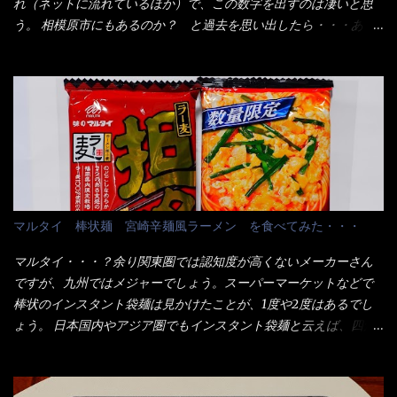
れ（ネットに流れているほか）で、この数字を出すのは凄いと思
は入りそうだね。 と云う事で、今回＜釜揚げうどんの湯無し＞を
この様な状態です。 乾麺の束が6束／一パックになっており、それ
う。 相模原市にもあるのか？ と過去を思い出したら・・・あっ
試したら、確...
が3袋入りです。 18束入りというわけですね！900ｇの容量とな
た！ とんかつ赤城！ 老齢の女性がメインで調理場を仕切、老齢
り、1束／50ｇです。 実売は、楽天で1980円・・・Amazonで
の男性が脇をサポートし最近は若い女性がオーダーや片付けを担
1280円と云った感じです。 で私は幾らで、メガドンキでゲットし
当している。 まずはこれを見て欲しい！ カウンターに置かれた＜
たかって？ それは非常に言いづらい・・・色々と各方面へ忖度し
お皿＞である。 直ぐに気づいたでしょう！ 何かキャベツが山じ
て、激安だったとだけ申し上げましょう。 早速1袋を大釜で茹で～
ゃないか！？ ハイ、山です。 これが標準なのです。 普通のとん
ハイ、約15分ほど茹で上げた状態です。 当家には、高齢者がいる
かつ屋のキャベツと比べたら、10人前ほどあるか？ 値段的には、
ので少し柔らかく・・・ 茹で上がった饂飩は、お店の饂飩に比べ
メイン（主流は1,000超）＋定食セット350円程と値段的には、そ
＜細い＞です。 どちらかと云えば、稲庭饂飩的な太さですね。 さ
れ程では安い訳でも無いが、客足が絶えない人気店である。 そん
てこれを、どの様に食べるか？ 長葱無かったので、玉葱を刻んで
なメニューのなかで、リーズナブルで頂ける＜映え＞るメニュー
マルタイ 棒状麺 宮崎辛麺風ラーメン を食べてみた・・・
八王子ラーメン風月見つけうどん！ 冷やし釜あげうどん～です。
が＜カツカレー＞だ！ これです。 当時1,000円税込だった
ラーメン丼に、冷水を軽く張って饂飩を盛り付け、お椀に昆布出
が・・・今も変わらないと思うけど・・・ これが出てくると、カ
マルタイ・・・？余り関東圏では認知度が高くないメーカーさん
汁つゆと長葱に山葵です。 これでツルツル～と頂きました。 良い
ウンター中からOH～と声が飛ぶ！ 写真は、キャベツ少なめでお願
ですが、九州ではメジャーでしょう。スーパーマーケットなどで
じゃないか～...
いしています。 皿のサイズは、直径30cmほどあります。 そこに
棒状のインスタント袋麺は見かけたことが、1度や2度はあるでし
ドカ盛のキャベツと御飯にカレーがかかっています。 カレーは辛
ょう。 日本国内やアジア圏でもインスタント袋麺と云えば、四角
く無く、食べやすいタイプです。 それじゃ～カツは、ハムカツ程
い形状になった乾麺が普通でしょう。マルタイでは＜棒状＞なの
度の薄さだろう？と思われるかもしれないが・・・違う！ チャー
です。 素麺や日本蕎麦などの乾麺と一緒ですね！ そんなマルタ
ンとした厚さのあるトンカツです。 それも揚げたての熱々です。
イ棒状ラーメンを、OKストアで見かけ思わず手に取って買い物篭