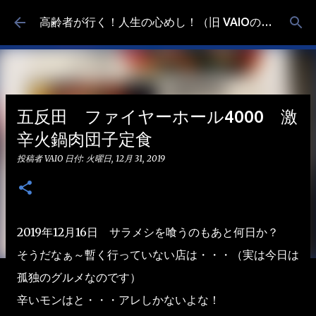
スキップしてメイン コンテンツに移動
高齢者が行く！人生の心めし！（旧 VAIOの食べ歩き）
五反田 ファイヤーホール4000 激
辛火鍋肉団子定食
投稿者
VAIO
日付:
火曜日, 12月 31, 2019
2019年12月16日 サラメシを喰うのもあと何日か？
そうだなぁ～暫く行っていない店は・・・（実は今日は
孤独のグルメなのです）
辛いモンはと・・・アレしかないよな！